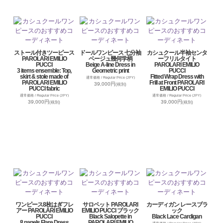
ストール付きツーピース
ドールワンピース 七分袖
カシュクール半袖センタ
PAROLARI EMILIO
ベージュ幾何学柄
ーフリルタイト
PUCCI
Beige A-line Dress in
PAROLARI EMILIO
3 items ensemble: Top,
Geometric print
PUCCI
skirt & stole made of
Fitted Wrap Dress with
通常価格 / Regular Price (JPY)
PAROLARI EMILIO
Frill at Front PAROLARI
39,000円
(税別)
PUCCI fabric
EMILIO PUCCI
通常価格 / Regular Price (JPY)
通常価格 / Regular Price (JPY)
39,000円
39,000円
(税別)
(税別)
ワンピース8枚はぎフレ
サロペット PAROLARI
カーディガン レースブラ
アー PAROLARI EMILIO
EMILIO PUCCI ブラック
ック
PUCCI
Black Salopette in
Black Lace Cardigan
8 panels Flare Dress
PAROLARI EMILIO