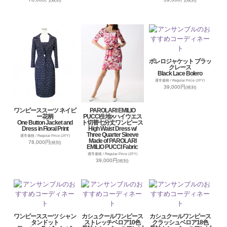
(税別)
(税別)
ボレロジャケット ブラッ
クレース
Black Lace Bolero
通常価格 / Regular Price (JPY)
39,000円
(税別)
ワンピーススーツ ネイビ
PAROLARI EMILIO
ー花柄
PUCCI生地×ハイウエス
One Button Jacket and
ト切替七分丈ワンピース
Dress in Floral Print
High Waist Dress w/
Three Quarter Sleeve
通常価格 / Regular Price (JPY)
Made of PAROLARI
78,000円
(税別)
EMILIO PUCCI Fabric
通常価格 / Regular Price (JPY)
39,000円
(税別)
ワンピーススーツ シャン
カシュクールワンピース
カシュクールワンピース
タンドット
ストレッチベロア10色
クラッシュベロア18色