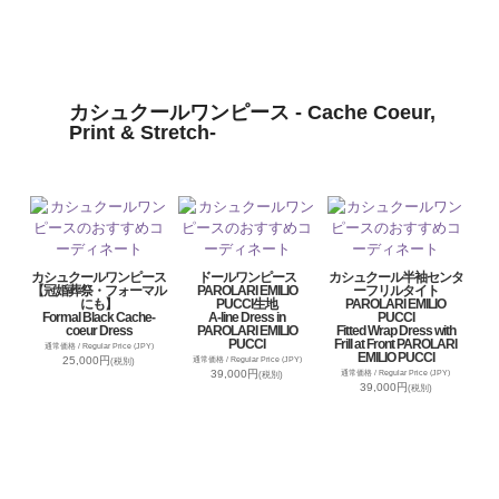
カシュクールワンピース - Cache Coeur,
Print & Stretch-
カシュクールワンピース
ドールワンピース
カシュクール半袖センタ
【冠婚葬祭・フォーマル
PAROLARI EMILIO
ーフリルタイト
にも】
PUCCI生地
PAROLARI EMILIO
Formal Black Cache-
A-line Dress in
PUCCI
coeur Dress
PAROLARI EMILIO
Fitted Wrap Dress with
PUCCI
Frill at Front PAROLARI
通常価格 / Regular Price (JPY)
EMILIO PUCCI
25,000円
通常価格 / Regular Price (JPY)
(税別)
39,000円
通常価格 / Regular Price (JPY)
(税別)
39,000円
(税別)