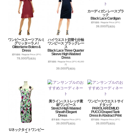
カーディガン レースブラ
ック
Black Lace Cardigan
通常価格 / Regular Price (JPY)
39,000円
(税別)
ワンピーススーツ アルミ
ハイウエスト切替七分袖
グリッターラメ /
ワンピース ブラックレー
Glitterlame Bolero &
ス
Dress
Black Lace Three Quarter
Sleeve High Waisted
通常価格 / Regular Price (JPY)
Dress
78,000円
(税別)
通常価格 / Regular Price (JPY) 45,000
円
39,000円
(税別)
美ライン♪ストレッチ素
ワンピースウエストサイ
材ワンピース
ドタック
Stretch High Waisted
PAROLARI EMILIO
Sheath Elegant
PUCCI Draped Tank
Dress
Dress In Abstract Print
通常価格 / Regular Price (JPY)
通常価格 / Regular Price (JPY)
39,000円
39,000円
(税別)
(税別)
Uネックタイトワンピー