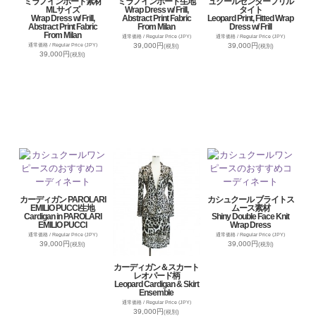
ミラノインポート素材
ミラノインポート生地
ュクールセンターフリル
MLサイズ
Wrap Dress w/ Frill,
タイト
Wrap Dress w/ Frill,
Abstract Print Fabric
Leopard Print, Fitted Wrap
Abstract Print Fabric
From Milan
Dress w/ Frill
From Milan
通常価格 / Regular Price (JPY)
通常価格 / Regular Price (JPY)
39,000円
39,000円
通常価格 / Regular Price (JPY)
(税別)
(税別)
39,000円
(税別)
カーディガン PAROLARI
カシュクール ブライトス
EMILIO PUCCI生地
ムース素材
Cardigan in PAROLARI
Shiny Double Face Knit
EMILIO PUCCI
Wrap Dress
通常価格 / Regular Price (JPY)
通常価格 / Regular Price (JPY)
39,000円
39,000円
(税別)
(税別)
カーディガン＆スカート
レオパード柄
Leopard Cardigan & Skirt
Ensemble
通常価格 / Regular Price (JPY)
39,000円
(税別)