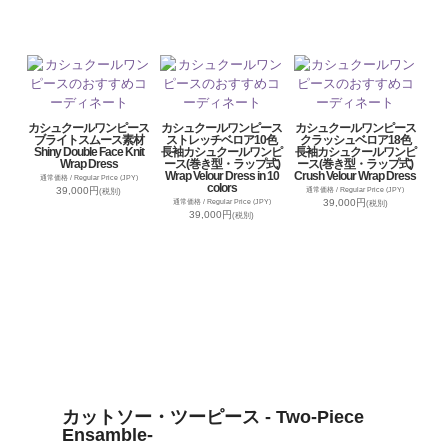
カシュクールワンピース
カシュクールワンピース
カシュクールワンピース
ブライトスムース素材
ストレッチベロア10色
クラッシュベロア18色
Shiny Double Face Knit
長袖カシュクールワンピ
長袖カシュクールワンピ
Wrap Dress
ース(巻き型・ラップ式)
ース(巻き型・ラップ式)
Wrap Velour Dress in 10
Crush Velour Wrap Dress
通常価格 / Regular Price (JPY)
colors
39,000円
通常価格 / Regular Price (JPY)
(税別)
39,000円
通常価格 / Regular Price (JPY)
(税別)
39,000円
(税別)
カットソー・ツーピース - Two-Piece
Ensamble-