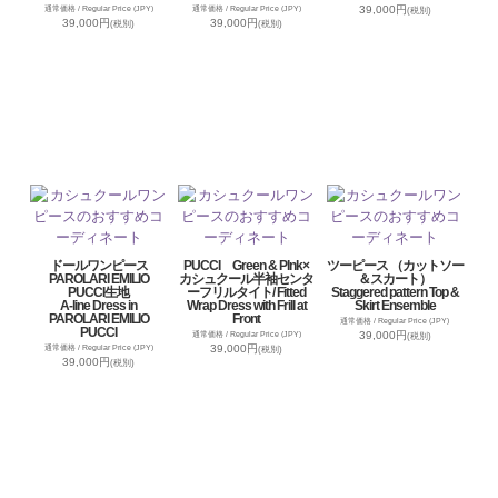
39,000円
通常価格 / Regular Price (JPY)
通常価格 / Regular Price (JPY)
(税別)
39,000円
39,000円
(税別)
(税別)
ドールワンピース
PUCCI Green & PInk×
ツーピース （カットソー
PAROLARI EMILIO
カシュクール半袖センタ
＆スカート）
PUCCI生地
ーフリルタイト/ Fitted
Staggered pattern Top &
A-line Dress in
Wrap Dress with Frill at
Skirt Ensemble
PAROLARI EMILIO
Front
通常価格 / Regular Price (JPY)
PUCCI
39,000円
通常価格 / Regular Price (JPY)
(税別)
39,000円
通常価格 / Regular Price (JPY)
(税別)
39,000円
(税別)