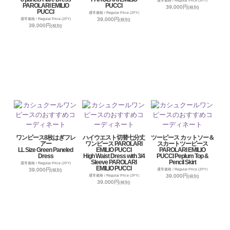
通常価格 / Regular Price (JPY)
PAROLARI EMILIO
PUCCI
39,000円
(税別)
PUCCI
通常価格 / Regular Price (JPY)
39,000円
通常価格 / Regular Price (JPY)
(税別)
39,000円
(税別)
ワンピース8枚はぎフレ
ハイウエスト切替七分丈
ツーピース カットソー＆
アー
ワンピース PAROLARI
スカートツーピース
LL Size Green Paneled
EMILIO PUCCI
PAROLARI EMILIO
Dress
High Waist Dress with 3/4
PUCCI Peplum Top &
Sleeve PAROLARI
Pencil Skirt
通常価格 / Regular Price (JPY)
EMILIO PUCCI
39,000円
通常価格 / Regular Price (JPY)
(税別)
39,000円
通常価格 / Regular Price (JPY)
(税別)
39,000円
(税別)