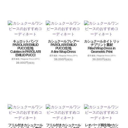
キュロットパンツ
カシュクールフレアー
カシュクールタイト リッ
PAROLARI EMILIO
PAROLARI EMILIO
チプリント素材
PUCCI生地
PUCCI生地
Fitted Wrap Dress in
Culottes in PAROLARI
A-line Wrap Dress
Geometric Print
EMILIO PUCCI
通常価格 / Regular Price (JPY)
通常価格 / Regular Price (JPY)
39,000円
39,000円
通常価格 / Regular Price (JPY)
(税別)
(税別)
39,000円
(税別)
フリル付きカシュクール
フリル付きカシュクール
レオパード柄生地×カシ