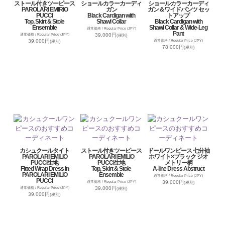
ストール付きツーピース
ショールカラーカーディ
ショールカラーカーディ
PAROLARI EMIRIO
ガン
ガン＆ワイドパンツ セッ
PUCCI
Black Cardigan with
トアップ
Top, Skirt & Stole
Shawl Collar
Black Cardigan with
Ensemble
Shawl Collar & Wide-Leg
通常価格 / Regular Price (JPY)
Pant
39,000円
通常価格 / Regular Price (JPY)
(税別)
39,000円
通常価格 / Regular Price (JPY)
(税別)
78,000円
(税別)
カシュクールタイト
ストール付きツーピース
ドールワンピース 七分袖
PAROLARI EMILIO
PAROLARI EMILIO
ホワイト×ブラック ジオ
PUCCI生地
PUCCI生地
メトリー柄
Fitted Wrap Dress in
Top, Skirt & Stole
A-line Dress Abstruct
PAROLARI EMILIO
Ensemble
通常価格 / Regular Price (JPY)
PUCCI
39,000円
通常価格 / Regular Price (JPY)
(税別)
39,000円
通常価格 / Regular Price (JPY)
(税別)
39,000円
(税別)