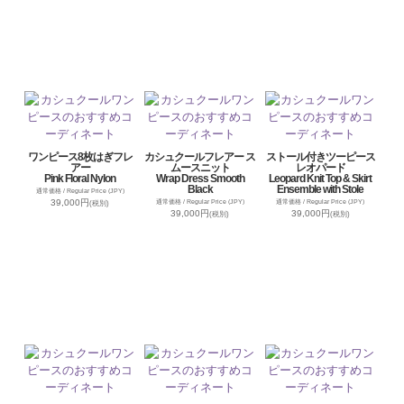
ワンピース8枚はぎフレ
カシュクールフレアー ス
ストール付きツーピース
アー
ムースニット
レオパード
Pink Floral Nylon
Wrap Dress Smooth
Leopard Knit Top & Skirt
Black
Ensemble with Stole
通常価格 / Regular Price (JPY)
39,000円
通常価格 / Regular Price (JPY)
通常価格 / Regular Price (JPY)
(税別)
39,000円
39,000円
(税別)
(税別)