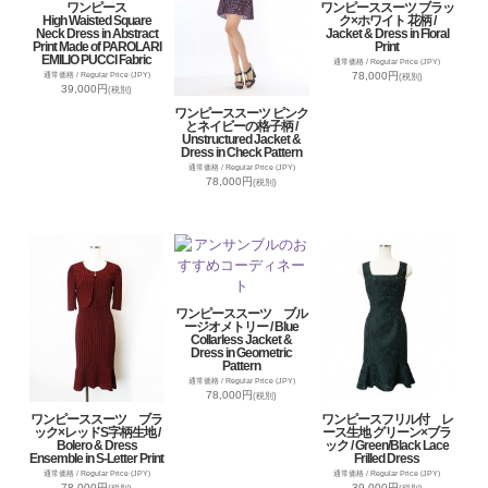
ワンピース
ワンピーススーツ ブラッ
High Waisted Square
ク×ホワイト 花柄 /
Neck Dress in Abstract
Jacket & Dress in Floral
Print Made of PAROLARI
Print
EMILIO PUCCI Fabric
通常価格 / Regular Price (JPY)
78,000円
通常価格 / Regular Price (JPY)
(税別)
39,000円
(税別)
ワンピーススーツ ピンク
とネイビーの格子柄 /
Unstructured Jacket &
Dress in Check Pattern
通常価格 / Regular Price (JPY)
78,000円
(税別)
ワンピーススーツ ブル
ージオメトリー / Blue
Collarless Jacket &
Dress in Geometric
Pattern
通常価格 / Regular Price (JPY)
78,000円
(税別)
ワンピーススーツ ブラ
ワンピースフリル付 レ
ック×レッドS字柄生地 /
ース生地 グリーン×ブラ
Bolero & Dress
ック / Green/Black Lace
Ensemble in S-Letter Print
Frilled Dress
通常価格 / Regular Price (JPY)
通常価格 / Regular Price (JPY)
78,000円
39,000円