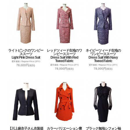
ライトピンクのワンピー
レッドツィード生地のワ
ネイビーツィード生地の
ススーツ
ンピーススーツ
ワンピーススーツ
Light Pink Dress Suit
Dress Suit With Red
Dress Suit With Navy
Tweed Fabric
Tweed Fabric
通常価格 / Regular Price (JPY)
78,000円
通常価格 / Regular Price (JPY)
通常価格 / Regular Price (JPY)
(税別)
78,000円
78,000円
(税別)
(税別)
【川上麻衣子さん衣装提
カラーバリエーション豊
ブラック無地シフォン袖