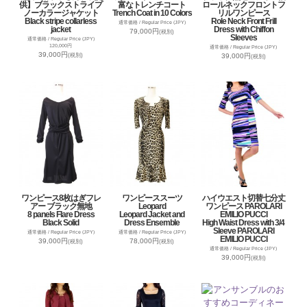
供】ブラックストライプ
富なトレンチコート
ロールネックフロントフ
ノーカラージャケット
Trench Coat in 10 Colors
リルワンピース
Black stripe collarless
Role Neck Front Frill
通常価格 / Regular Price (JPY)
jacket
Dress with Chiffon
79,000円
(税別)
Sleeves
通常価格 / Regular Price (JPY)
120,000円
通常価格 / Regular Price (JPY)
39,000円
(税別)
39,000円
(税別)
ワンピース8枚はぎフレ
ワンピーススーツ
ハイウエスト切替七分丈
アー ブラック無地
Leopard
ワンピース PAROLARI
8 panels Flare Dress
Leopard Jacket and
EMILIO PUCCI
Black Solid
Dress Ensemble
High Waist Dress with 3/4
Sleeve PAROLARI
通常価格 / Regular Price (JPY)
通常価格 / Regular Price (JPY)
EMILIO PUCCI
39,000円
78,000円
(税別)
(税別)
通常価格 / Regular Price (JPY)
39,000円
(税別)