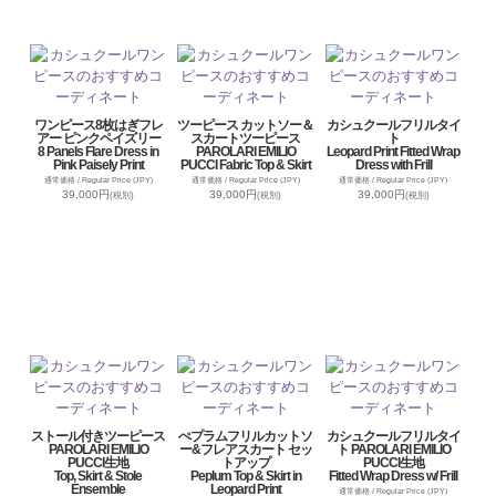
ワンピース8枚はぎフレ
ツーピース カットソー＆
カシュクールフリルタイ
アー ピンクペイズリー
スカートツーピース
ト
8 Panels Flare Dress in
PAROLARI EMILIO
Leopard Print Fitted Wrap
Pink Paisely Print
PUCCI Fabric Top & Skirt
Dress with Frill
通常価格 / Regular Price (JPY)
通常価格 / Regular Price (JPY)
通常価格 / Regular Price (JPY)
39,000円
39,000円
39,000円
(税別)
(税別)
(税別)
ストール付きツーピース
ぺプラムフリルカットソ
カシュクールフリルタイ
PAROLARI EMILIO
ー&フレアスカート セッ
ト PAROLARI EMILIO
PUCCI生地
トアップ
PUCCI生地
Top, Skirt & Stole
Peplum Top & Skirt in
Fitted Wrap Dress w/ Frill
Ensemble
Leopard Print
通常価格 / Regular Price (JPY)