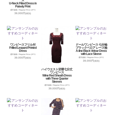
ス
U-Neck Fitted Dress in
Paisely Print
通常価格 / Regular Price (JPY)
39,000円
(税別)
ワンピースフリル付
ドールワンピース 七分袖
Frilled Leopard Printed
ブラックベロア レース袖
Dress
A-line Black Velour Dress
with Lace Sleeve
通常価格 / Regular Price (JPY)
39,000円
通常価格 / Regular Price (JPY)
(税別)
39,000円
(税別)
ハイウエスト切替七分丈
ワンピース
Wine Red Sheath Dress
with Three Quarter
Sleeves
通常価格 / Regular Price (JPY)
39,000円
(税別)