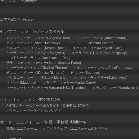
ギャラリー -Gallery-
お客様の声 -Voice-
セレブファッション
／
セレブ名言集
アンジェリーナ・ジョリー(Angelina Jolie)
アンバー・ハード(Amber Heard)
アン・ハサウェイ(Anne Hathaway)
エマ・ワトソン(Emma Watson)
キルスティン・ダンスト(Kirsten Dunst)
キーシャ・コール(Keyshia Cole)
キーラ・セジウィック(Kyra Sedgwick)
キーラ・ナイトレイ(Keira Knightley)
コンドリーザ・ライス(Condoleezza Rice)
サラ・ジェシカ・パーカー(Sarah Jessica Parker)
シャーリーズ・セロン(Charlize Theron)
ジェニファー・ロペス(Jennifer Lopez)
デニス・リチャーズ(Denise Richards)
ビヨンセ(Beyonce)
ブリタニー・マーフィ(Brittany Murphy)
ブレイク・ライヴリー(Blake Lively)
マドンナ(Madonna)
マライア・キャリー(Mariah Carey)
マーガレット・サッチャー(Margaret Hilda Thatcher)
ミランダ・カー(Miranda Kerr)
インフォメーション -Information-
ANYSレディーススーツ総合サイト「CHARALIST通信」
パターンオーダースペシャルサイト
オーダーユニフォーム・制服・事務服 -Uniform-
業務用ユニフォーム
オフィスウェア・ユニフォームのお問合せ