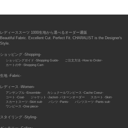
レディーススーツ 1000生地から選べるオーダー通販
Beautiful Fabric. Excellent Cut. Perfect Fit. CHARALIST is the Designer's
Style.
ショッピング -Shopping-
ショッピングガイド -Shopping Guide-
ご注文方法 -How to Order-
カートの中 -Shopping Cart-
生地 -Fabric-
レディース -Women-
アンサンブル -Ensemble-
カシュクールワンピース -Cache Coeur-
コート -Coat-
ジャケット -Jacket- パターンオーダー
スカート -Skirt-
スカートスーツ -Skirt suit-
パンツ -Pants-
パンツスーツ -Pants suit-
ワンピース -One piece-
スタイリング -Styling-