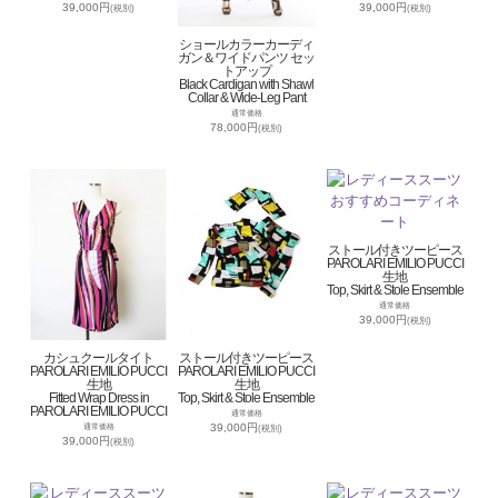
39,000円
39,000円
(税別)
(税別)
ショールカラーカーディ
ガン＆ワイドパンツ セッ
トアップ
Black Cardigan with Shawl
Collar & Wide-Leg Pant
通常価格
78,000円
(税別)
ストール付きツーピース
PAROLARI EMILIO PUCCI
生地
Top, Skirt & Stole Ensemble
通常価格
39,000円
(税別)
カシュクールタイト
ストール付きツーピース
PAROLARI EMILIO PUCCI
PAROLARI EMILIO PUCCI
生地
生地
Fitted Wrap Dress in
Top, Skirt & Stole Ensemble
PAROLARI EMILIO PUCCI
通常価格
39,000円
通常価格
(税別)
39,000円
(税別)