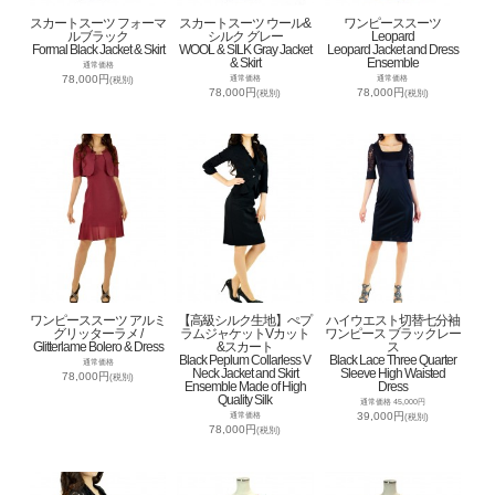
スカートスーツ フォーマ
スカートスーツ ウール&
ワンピーススーツ
ルブラック
シルク グレー
Leopard
Formal Black Jacket & Skirt
WOOL & SILK Gray Jacket
Leopard Jacket and Dress
& Skirt
Ensemble
通常価格
78,000円
通常価格
通常価格
(税別)
78,000円
78,000円
(税別)
(税別)
ワンピーススーツ アルミ
【高級シルク生地】ぺプ
ハイウエスト切替七分袖
グリッターラメ /
ラムジャケットVカット
ワンピース ブラックレー
Glitterlame Bolero & Dress
&スカート
ス
Black Peplum Collarless V
Black Lace Three Quarter
通常価格
Neck Jacket and Skirt
Sleeve High Waisted
78,000円
(税別)
Ensemble Made of High
Dress
Quality Silk
通常価格 45,000円
39,000円
通常価格
(税別)
78,000円
(税別)