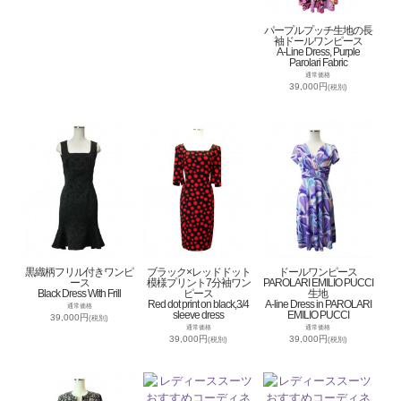
パープルプッチ生地の長
袖ドールワンピース
A-Line Dress, Purple
Parolari Fabric
通常価格
39,000円
(税別)
黒織柄フリル付きワンピ
ブラック×レッドドット
ドールワンピース
ース
模様プリント7分袖ワン
PAROLARI EMILIO PUCCI
Black Dress With Frill
ピース
生地
Red dot print on black,3/4
A-line Dress in PAROLARI
通常価格
sleeve dress
EMILIO PUCCI
39,000円
(税別)
通常価格
通常価格
39,000円
39,000円
(税別)
(税別)