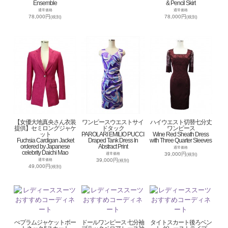
Ensemble
& Pencil Skirt
通常価格
通常価格
78,000円
78,000円
(税別)
(税別)
【女優大地真央さん衣装
ワンピースウエストサイ
ハイウエスト切替七分丈
提供】セミロングジャケ
ドタック
ワンピース
ット
PAROLARI EMILIO PUCCI
Wine Red Sheath Dress
Fuchsia Cardigan Jacket
Draped Tank Dress In
with Three Quarter Sleeves
ordered by Japanese
Abstract Print
通常価格
celebrity Daichi Mao
39,000円
通常価格
(税別)
39,000円
通常価格
(税別)
49,000円
(税別)
ぺプラムジャケットボー
ドールワンピース 七分袖
タイトスカート後ろベン