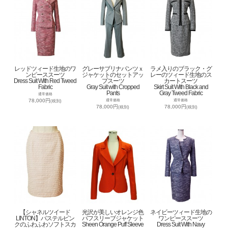
レッドツィード生地のワ
グレーサブリナパンツｘ
ラメ入りのブラック・グ
ンピーススーツ
ジャケットのセットアッ
レーのツィード生地のス
Dress Suit With Red Tweed
プスーツ
カートスーツ
Fabric
Gray Suit with Cropped
Skirt Suit With Black and
Pants
Gray Tweed Fabric
通常価格
78,000円
通常価格
通常価格
(税別)
78,000円
78,000円
(税別)
(税別)
【シャネルツイード
光沢が美しいオレンジ色
ネイビーツィード生地の
LINTON】パステルピン
パフスリーブジャケット
ワンピーススーツ
クのふわふわソフトスカ
Sheen Orange Puff Sleeve
Dress Suit With Navy