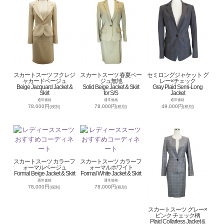
スカートスーツ フクレジ
スカートスーツ 春夏ベー
セミロングジャケット グ
ャカードベージュ
ジュ無地
レー×チェック
Beige Jacquard Jacket &
Solid Beige Jacket & Skirt
Gray Plaid Semi-Long
Skirt
for S/S
Jacket
通常価格
通常価格
通常価格
78,000円
78,000円
49,000円
(税別)
(税別)
(税別)
スカートスーツ カラーフ
スカートスーツ カラーフ
ォーマルベージュ
ォーマルホワイト
Formal Beige Jacket & Skirt
Formal White Jacket & Skirt
通常価格
通常価格
78,000円
78,000円
(税別)
(税別)
スカートスーツ グレー×
ピンク チェック柄
Plaid Collarless Jacket &