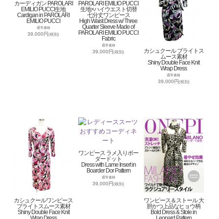
カーディガン PAROLARI
PAROLARI EMILIO PUCCI
EMILIO PUCCI生地
生地×ハイウエスト切替
Cardigan in PAROLARI
七分丈ワンピース
EMILIO PUCCI
High Waist Dress w/ Three
Quarter Sleeve Made of
通常価格
PAROLARI EMILIO PUCCI
39,000円
(税別)
Fabric
通常価格
カシュクール ブライトス
39,000円
(税別)
ムース素材
Shiny Double Face Knit
Wrap Dress
通常価格
39,000円
(税別)
ワンピース ラメ入りボー
ダードット
Dress with Lame Insert in
Boarder Dor Pattern
通常価格
39,000円
(税別)
カシュクールワンピース
ワンピース＆ストール 大
ブライトスムース素材
胆かつ上品なヒョウ柄
Shiny Double Face Knit
Bold Dress & Stole in
Wrap Dress
Leopard Pattern