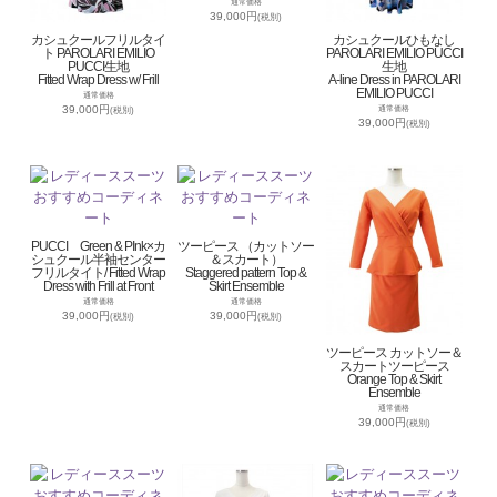
通常価格
39,000円
(税別)
カシュクールフリルタイ
カシュクールひもなし
ト PAROLARI EMILIO
PAROLARI EMILIO PUCCI
PUCCI生地
生地
Fitted Wrap Dress w/ Frill
A-line Dress in PAROLARI
EMILIO PUCCI
通常価格
39,000円
通常価格
(税別)
39,000円
(税別)
PUCCI Green & PInk×カ
ツーピース （カットソー
シュクール半袖センター
＆スカート）
フリルタイト/ Fitted Wrap
Staggered pattern Top &
Dress with Frill at Front
Skirt Ensemble
通常価格
通常価格
39,000円
39,000円
(税別)
(税別)
ツーピース カットソー＆
スカートツーピース
Orange Top & Skirt
Ensemble
通常価格
39,000円
(税別)