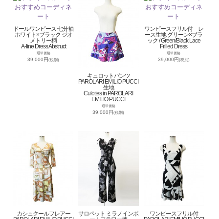
ドールワンピース 七分袖
ワンピースフリル付 レ
ホワイト×ブラック ジオ
ース生地 グリーン×ブラ
メトリー柄
ック / Green/Black Lace
A-line Dress Abstruct
Frilled Dress
通常価格
通常価格
39,000円
39,000円
(税別)
(税別)
キュロットパンツ
PAROLARI EMILIO PUCCI
生地
Culottes in PAROLARI
EMILIO PUCCI
通常価格
39,000円
(税別)
カシュクールフレアー
サロペット ミラノインポ
ワンピースフリル付