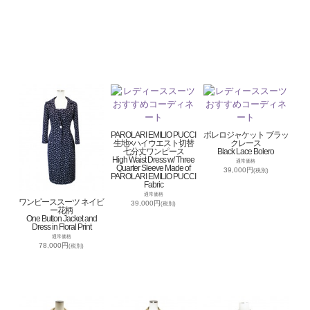
PAROLARI EMILIO PUCCI
ボレロジャケット ブラッ
生地×ハイウエスト切替
クレース
七分丈ワンピース
Black Lace Bolero
High Waist Dress w/ Three
通常価格
Quarter Sleeve Made of
39,000円
(税別)
PAROLARI EMILIO PUCCI
Fabric
通常価格
ワンピーススーツ ネイビ
39,000円
(税別)
ー花柄
One Button Jacket and
Dress in Floral Print
通常価格
78,000円
(税別)