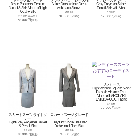
トネック&スカート
ブラックベロア レース袖
ト グレーストライプ
Beige Boatneck Peplum
A-line Black Velour Dress
Gray Polyester Stripe
Jacket & Skirt Made of High
with Lace Sleeve
Pencil Skirt with Vent
Quality Silk
通常価格
通常価格
39,000円
39,000円
通常価格 98,000円
(税別)
(税別)
78,000円
(税別)
ワンピース
High Waisted Square Neck
Dress in Abstract Print
Made of PAROLARI
EMILIO PUCCI Fabric
通常価格
39,000円
(税別)
スカートスーツ ライトグ
スカートスーツ グレード
レー
ット
Light Gray Polyester Jacket
Gray Dot Single Breasted
& Pencil Skirt
Jacket and Flare Skirt
通常価格
通常価格
78,000円
78,000円
(税別)
(税別)