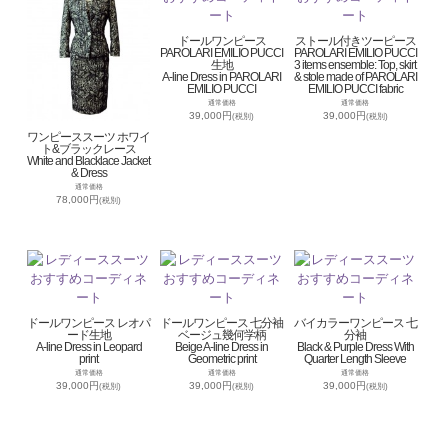
ドールワンピース
ストール付きツーピース
PAROLARI EMILIO PUCCI
PAROLARI EMILIO PUCCI
生地
3 items ensemble: Top, skirt
A-line Dress in PAROLARI
& stole made of PAROLARI
EMILIO PUCCI
EMILIO PUCCI fabric
通常価格
通常価格
39,000円
39,000円
(税別)
(税別)
ワンピーススーツ ホワイ
ト&ブラックレース
White and Blacklace Jacket
& Dress
通常価格
78,000円
(税別)
ドールワンピース レオパ
ドールワンピース 七分袖
バイカラーワンピース 七
ード生地
ベージュ幾何学柄
分袖
A-line Dress in Leopard
Beige A-line Dress in
Black & Purple Dress With
print
Geometric print
Quarter Length Sleeve
通常価格
通常価格
通常価格
39,000円
39,000円
39,000円
(税別)
(税別)
(税別)