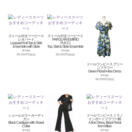
ストール付きツーピース
ストール付きツーピース
レオパード
PAROLARI EMIRIO
Leopard Knit Top & Skirt
PUCCI
Ensemble with Stole
Top, Skirt & Stole Ensemble
通常価格
通常価格
39,000円
39,000円
(税別)
(税別)
ドールワンピース グリー
ンフラワー
Green Floral A-line Dress
通常価格
39,000円
(税別)
ショールカラーカーディ
ドールワンピース ミラノ
ガン
インポートフラワー柄
Black Cardigan with Shawl
A-line Dress, Black Floral
Collar
from Milan
通常価格
通常価格