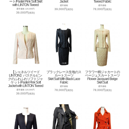
ート/Pastel Pink Soft Skirt
Jacket
Tweed Fabric
with LINTON Tweed
通常価格
通常価格
39,000円
78,000円
通常価格 120,000円
(税別)
(税別)
39,000円
(税別)
【シャネルツイード
ブラックレース生地のス
フラワー柄ジャカートの
LINTON】パステルピン
カートスーツ
ベージュスカートスーツ
クのふわふわソフトジャ
Skirt Suit With Black Lace
Flower Jacquard Beige
ケット/Pastel Pink Soft
Fabric
Skirt Suit
Jacket with LINTON Tweed
通常価格
通常価格
78,000円
78,000円
通常価格 120,000円
(税別)
(税別)
39,000円
(税別)