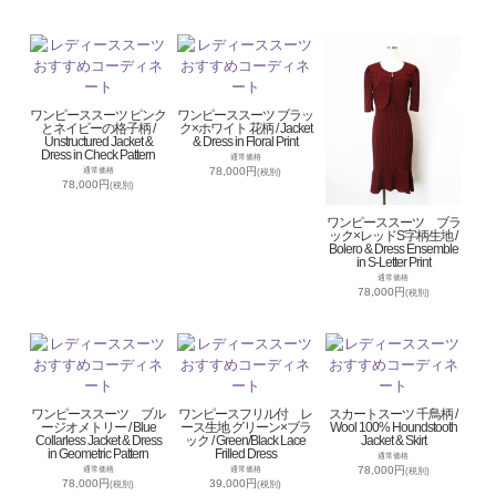
ワンピーススーツ ピンク
ワンピーススーツ ブラッ
とネイビーの格子柄 /
ク×ホワイト 花柄 / Jacket
Unstructured Jacket &
& Dress in Floral Print
Dress in Check Pattern
通常価格
78,000円
通常価格
(税別)
78,000円
(税別)
ワンピーススーツ ブラ
ック×レッドS字柄生地 /
Bolero & Dress Ensemble
in S-Letter Print
通常価格
78,000円
(税別)
ワンピーススーツ ブル
ワンピースフリル付 レ
スカートスーツ 千鳥柄 /
ージオメトリー / Blue
ース生地 グリーン×ブラ
Wool 100% Houndstooth
Collarless Jacket & Dress
ック / Green/Black Lace
Jacket & Skirt
in Geometric Pattern
Frilled Dress
通常価格
78,000円
通常価格
通常価格
(税別)
78,000円
39,000円
(税別)
(税別)