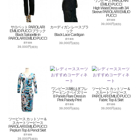
ワンピース PAROLARI
EMILIO PUCCI
High Waist Dress with 3/4
Sleeve PAROLARI EMILIO
PUCCI
通常価格
39,000円
(税別)
サロペット PAROLARI
カーディガン レースブラ
EMILIO PUCCI ブラック
ック
Black Salopette in
Black Lace Cardigan
PAROLARI EMILIO PUCCI
通常価格
39,000円
通常価格
(税別)
39,000円
(税別)
ワンピース8枚はぎフレ
ツーピース カットソー＆
アー ピンクペイズリー
スカートツーピース
8 Panels Flare Dress in
PAROLARI EMILIO PUCCI
Pink Paisely Print
Fabric Top & Skirt
通常価格
通常価格
39,000円
39,000円
(税別)
(税別)
ツーピース カットソー＆
スカートツーピース
PAROLARI EMILIO PUCCI
Peplum Top & Pencil Skirt
通常価格
39,000円
(税別)