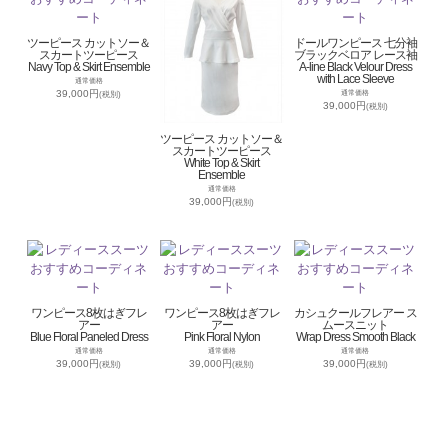
ツーピース カットソー＆
ドールワンピース 七分袖
スカートツーピース
ブラックベロア レース袖
Navy Top & Skirt Ensemble
A-line Black Velour Dress
with Lace Sleeve
通常価格
39,000円
通常価格
(税別)
39,000円
(税別)
ツーピース カットソー＆
スカートツーピース
White Top & Skirt
Ensemble
通常価格
39,000円
(税別)
ワンピース8枚はぎフレ
ワンピース8枚はぎフレ
カシュクールフレアー ス
アー
アー
ムースニット
Blue Floral Paneled Dress
Pink Floral Nylon
Wrap Dress Smooth Black
通常価格
通常価格
通常価格
39,000円
39,000円
39,000円
(税別)
(税別)
(税別)