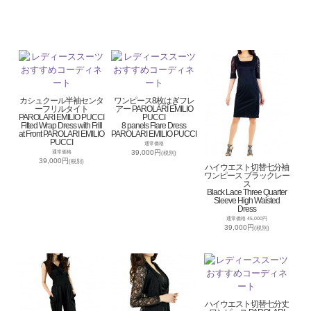
カシュクール半袖センタ
ワンピース8枚はぎフレ
ーフリルタイト
アー PAROLARI EMILIO
PAROLARI EMILIO PUCCI
PUCCI
Fitted Wrap Dress with Frill
8 panels Flare Dress
at Front PAROLARI EMILIO
PAROLARI EMILIO PUCCI
PUCCI
通常価格
39,000円
通常価格
(税別)
39,000円
(税別)
ハイウエスト切替七分袖
ワンピース ブラックレー
ス
Black Lace Three Quarter
Sleeve High Waisted
Dress
通常価格 45,000円
39,000円
(税別)
ハイウエスト切替七分丈