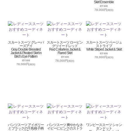
Skirt Ensemble
通常価格
78,000円
(税別)
スカートスーツ グレーバ
スカートスーツ ロービン
スカートスーツ ベージュ
ーズアイ
グツイードレッド
ストライプ
Gray Double Breasted
Red Collarless Jacket &
White Striped Jacket & Skirt
Jacket & Pleated Skirt in
Flared Skirt
通常価格
Bird’s Eye Pattern
78,000円
通常価格
(税別)
78,000円
通常価格
(税別)
78,000円
(税別)
パンツスーツ アイボリー
パンツスーツ 爽やかなネ
ワンピーススーツ シャン
とブラックの千鳥格子柄
イビーにピンクのストラ
タンドット