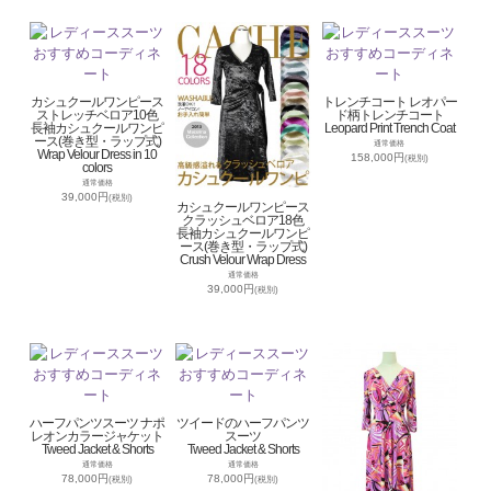
カシュクールワンピース
トレンチコート レオパー
ストレッチベロア10色
ド柄トレンチコート
長袖カシュクールワンピ
Leopard Print Trench Coat
ース(巻き型・ラップ式)
通常価格
Wrap Velour Dress in 10
158,000円
(税別)
colors
通常価格
39,000円
(税別)
カシュクールワンピース
クラッシュベロア18色
長袖カシュクールワンピ
ース(巻き型・ラップ式)
Crush Velour Wrap Dress
通常価格
39,000円
(税別)
ハーフパンツスーツ ナポ
ツイードのハーフパンツ
レオンカラージャケット
スーツ
Tweed Jacket & Shorts
Tweed Jacket & Shorts
通常価格
通常価格
78,000円
78,000円
(税別)
(税別)