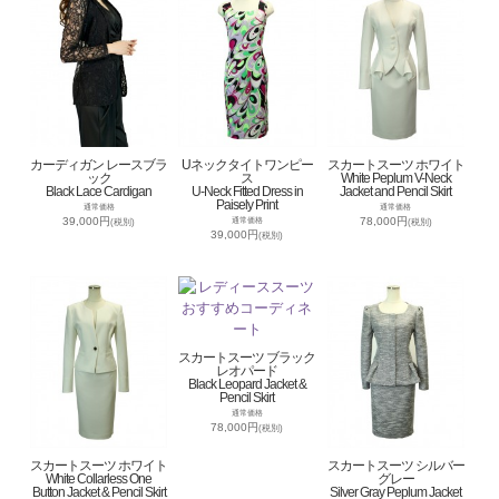
カーディガン レースブラ
Uネックタイトワンピー
スカートスーツ ホワイト
ック
ス
White Peplum V-Neck
Black Lace Cardigan
U-Neck Fitted Dress in
Jacket and Pencil Skirt
Paisely Print
通常価格
通常価格
39,000円
78,000円
通常価格
(税別)
(税別)
39,000円
(税別)
スカートスーツ ブラック
レオパード
Black Leopard Jacket &
Pencil Skirt
通常価格
78,000円
(税別)
スカートスーツ ホワイト
スカートスーツ シルバー
White Collarless One
グレー
Button Jacket & Pencil Skirt
Silver Gray Peplum Jacket