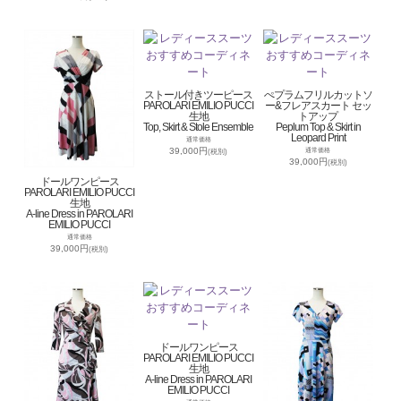
ストール付きツーピース
ぺプラムフリルカットソ
PAROLARI EMILIO PUCCI
ー&フレアスカート セッ
生地
トアップ
Top, Skirt & Stole Ensemble
Peplum Top & Skirt in
Leopard Print
通常価格
39,000円
通常価格
(税別)
39,000円
(税別)
ドールワンピース
PAROLARI EMILIO PUCCI
生地
A-line Dress in PAROLARI
EMILIO PUCCI
通常価格
39,000円
(税別)
ドールワンピース
PAROLARI EMILIO PUCCI
生地
A-line Dress in PAROLARI
EMILIO PUCCI