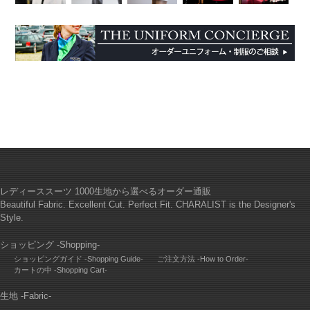
レディーススーツ 1000生地から選べるオーダー通販
Beautiful Fabric. Excellent Cut. Perfect Fit. CHARALIST is the Designer's
Style.
ショッピング -Shopping-
ショッピングガイド -Shopping Guide-
ご注文方法 -How to Order-
カートの中 -Shopping Cart-
生地 -Fabric-