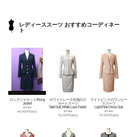
レディーススーツ おすすめコーディネー
ト
ロングジャケット/Rong
ホワイトレース生地のス
ライトピンクのワンピー
Jacket
カートスーツ
ススーツ
Skirt Suit, White Lace Fabric
Light Pink Dress Suit
通常価格
49,000円
通常価格
通常価格
(税別)
78,000円
78,000円
(税別)
(税別)