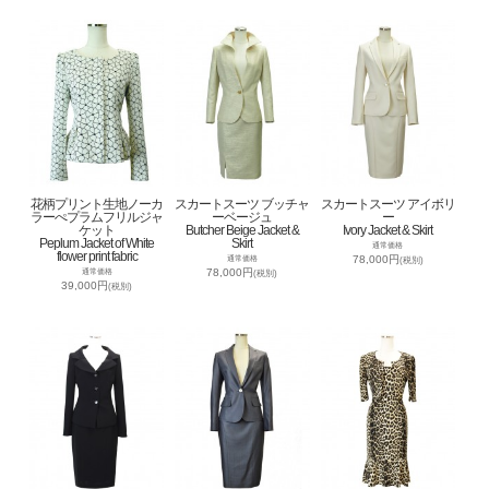
花柄プリント生地ノーカ
スカートスーツ ブッチャ
スカートスーツ アイボリ
ラーぺプラムフリルジャ
ーベージュ
ー
ケット
Butcher Beige Jacket &
Ivory Jacket & Skirt
Peplum Jacket of White
Skirt
通常価格
flower print fabric
78,000円
通常価格
(税別)
78,000円
通常価格
(税別)
39,000円
(税別)