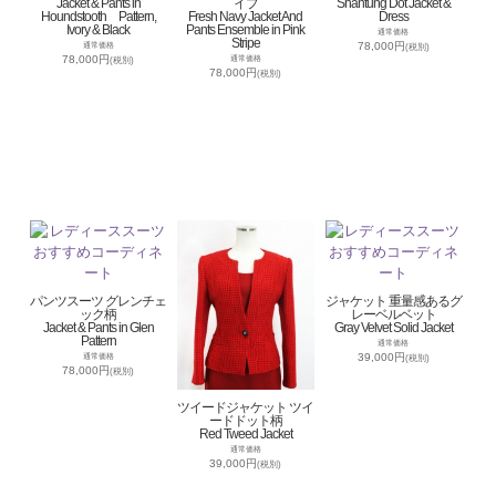
Jacket & Pants in
イプ
Shantung Dot Jacket &
Houndstooth Pattern,
Fresh Navy Jacket And
Dress
Ivory & Black
Pants Ensemble in Pink
通常価格
Stripe
78,000円
通常価格
(税別)
78,000円
通常価格
(税別)
78,000円
(税別)
パンツスーツ グレンチェ
ジャケット 重量感あるグ
ック柄
レーベルベット
Jacket & Pants in Glen
Gray Velvet Solid Jacket
Pattern
通常価格
39,000円
通常価格
(税別)
78,000円
(税別)
ツイードジャケット ツイ
ードドット柄
Red Tweed Jacket
通常価格
39,000円
(税別)