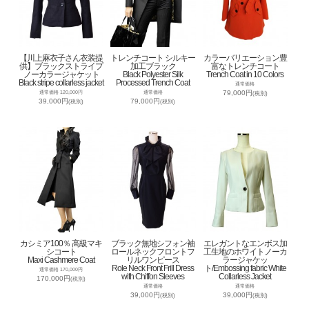
【川上麻衣子さん衣装提
トレンチコート シルキー
カラーバリエーション豊
供】ブラックストライプ
加工ブラック
富なトレンチコート
ノーカラージャケット
Black Polyester Silk
Trench Coat in 10 Colors
Black stripe collarless jacket
Processed Trench Coat
通常価格
79,000円
通常価格 120,000円
通常価格
(税別)
39,000円
79,000円
(税別)
(税別)
カシミア100％ 高級マキ
ブラック無地シフォン袖
エレガントなエンボス加
シコート
ロールネックフロントフ
工生地のホワイトノーカ
Maxi Cashmere Coat
リルワンピース
ラージャケッ
Role Neck Front Frill Dress
ト/Embossing fabric White
通常価格 170,000円
with Chiffon Sleeves
Collarless Jacket
170,000円
(税別)
通常価格
通常価格
39,000円
39,000円
(税別)
(税別)