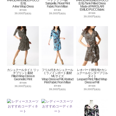
PAROLARI EMILIO PUCCI
ートフラワー柄
PAROLARI EMILIO PUCCI
生地
Salopette, Floral Print
生地 /Tank Frilled Dress
A-line Wrap Dress
Fabric From Milan
Made of PAROLARI
EMILIO PUCCI fabric
通常価格
通常価格
39,000円
39,000円
通常価格
(税別)
(税別)
39,000円
(税別)
カシュクールタイト リッ
フリル付きカシュクール
レオパード柄生地×カシ
チプリント素材
ミラノインポート素材
ュクールセンターフリル
Fitted Wrap Dress in
MLサイズ
タイト
Geometric Print
Wrap Dress w/ Frill, Abstract
Leopard Print, Fitted Wrap
Print Fabric From Milan
Dress w/ Frill
通常価格
39,000円
通常価格
通常価格
(税別)
39,000円
39,000円
(税別)
(税別)