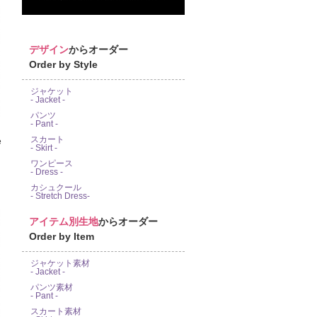
デザイン
からオーダー
Order by Style
ジャケット
- Jacket -
パンツ
- Pant -
スカート
e
- Skirt -
ワンピース
- Dress -
カシュクール
- Stretch Dress-
アイテム別生地
からオーダー
Order by Item
ジャケット素材
- Jacket -
パンツ素材
- Pant -
スカート素材