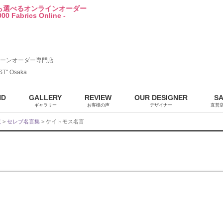
から選べるオンラインオーダー
00 Fabrics Online -
ーンオーダー専門店
ST" Osaka
ND
GALLERY
REVIEW
OUR DESIGNER
S
ギャラリー
お客様の声
デザイナー
直営
販
>
セレブ名言集
> ケイトモス名言