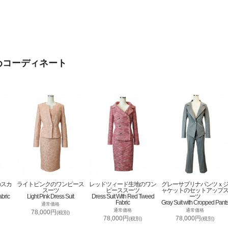
めコーディネート
のスカ
ライトピンクのワンピース
レッドツィード生地のワン
グレーサブリナパンツｘ
スーツ
ピーススーツ
ャケットのセットアップ
abric
Light Pink Dress Suit
Dress Suit With Red Tweed
ーツ
Fabric
Gray Suit with Cropped Pant
通常価格
通常価格
通常価格
78,000円
(税別)
78,000円
78,000円
(税別)
(税別)