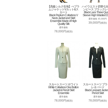
【高級シルク生地】ぺプラ
ハイウエスト切替七
ムジャケットVカット&ス
ンピース ブラックレ
カート
Black Lace Three Qua
Black Peplum Collarless V
Sleeve High Waisted D
Neck Jacket and Skirt
通常価格 45,000円
Ensemble Made of High
39,000円
(税別)
Quality Silk
通常価格
78,000円
(税別)
スカートスーツ ホワイト
スカートスーツ ブラ
White Collarless One Button
レオパード
Jacket & Pencil Skirt
Black Leopard Jacke
Ensemble
Pencil Skirt
通常価格
通常価格
78,000円
78,000円
(税別)
(税別)