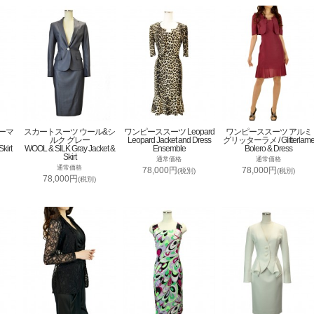
ーマ
スカートスーツ ウール&シ
ワンピーススーツ Leopard
ワンピーススーツ アルミ
ルク グレー
Leopard Jacket and Dress
グリッターラメ / Glitterlam
kirt
WOOL & SILK Gray Jacket &
Ensemble
Bolero & Dress
Skirt
通常価格
通常価格
通常価格
78,000円
78,000円
(税別)
(税別)
78,000円
(税別)