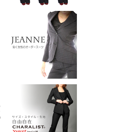
ジ
ス
s