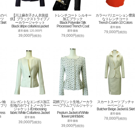
トのベ
【川上麻衣子さん衣装提
トレンチコート シルキー
カラーバリエーション豊
ーツ
供】ブラックストライプノ
加工ブラック
なトレンチコート
Skirt
ーカラージャケット
Black Polyester Silk
Trench Coat in 10 Colors
Black stripe collarless jacket
Processed Trench Coat
通常価格
通常価格 120,000円
通常価格
79,000円
(税別)
39,000円
79,000円
(税別)
(税別)
ン袖
エレガントなエンボス加工
花柄プリント生地ノーカラ
スカートスーツ ブッチャ
トフリ
生地のホワイトノーカラー
ーぺプラムフリルジャケッ
ーベージュ
ジャケット/Embossing
ト
Butcher Beige Jacket & Skirt
ress
fabric White Collarless Jacket
Peplum Jacket of White
通常価格
s
flower print fabric
通常価格
78,000円
(税別)
通常価格
39,000円
(税別)
39,000円
(税別)