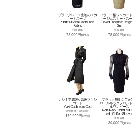
ブラックレース生地のスカ
フラワー柄ジャカー
ートスーツ
ージュスカートス
Skirt Suit With Black Lace
Flower Jacquard Beige 
Fabric
Suit
通常価格
通常価格
78,000円
78,000円
(税別)
(税別)
カシミア100％ 高級マキシ
ブラック無地シフォ
コート
ロールネックフロン
Maxi Cashmere Coat
ルワンピース
Role Neck Front Frill D
通常価格 170,000円
with Chiffon Sleeve
170,000円
(税別)
通常価格
39,000円
(税別)