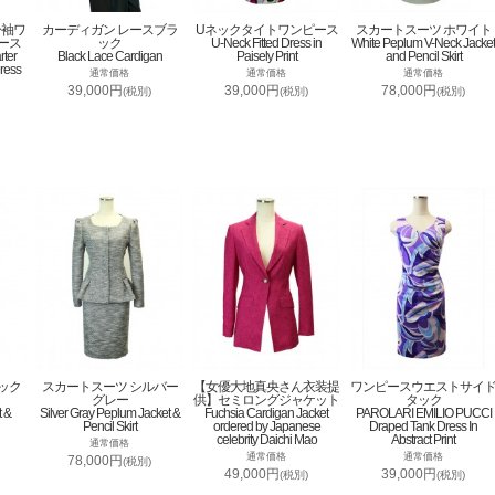
分袖ワ
カーディガン レースブラ
Uネックタイトワンピース
スカートスーツ ホワイト
ース
ック
U-Neck Fitted Dress in
White Peplum V-Neck Jacket
rter
Black Lace Cardigan
Paisely Print
and Pencil Skirt
ress
通常価格
通常価格
通常価格
39,000円
39,000円
78,000円
(税別)
(税別)
(税別)
ック
スカートスーツ シルバー
【女優大地真央さん衣装提
ワンピースウエストサイ
グレー
供】セミロングジャケット
タック
t &
Silver Gray Peplum Jacket &
Fuchsia Cardigan Jacket
PAROLARI EMILIO PUCCI
Pencil Skirt
ordered by Japanese
Draped Tank Dress In
celebrity Daichi Mao
Abstract Print
通常価格
通常価格
通常価格
78,000円
(税別)
49,000円
39,000円
(税別)
(税別)