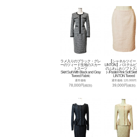
ラメ入りのブラック・グレ
【シャネルツイー
ーのツィード生地のスカー
LINTON】パステル
トスーツ
のふわふわソフトス
Skirt Suit With Black and Gray
ト/Pastel Pink Soft Skirt
Tweed Fabric
LINTON Tweed
通常価格
通常価格 120,000円
78,000円
39,000円
(税別)
(税別)