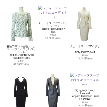
スカートスーツ ブッチャ
ーベージュ
Butcher Beige Jacket &
Skirt
通常価格
78,000円
(税別)
花柄プリント生地ノーカ
スカートスーツ アイボリ
ラーぺプラムフリルジャ
ー
ケット
Ivory Jacket & Skirt
Peplum Jacket of White
通常価格
flower print fabric
78,000円
(税別)
通常価格
39,000円
(税別)
ワンピーススーツ
Leopard
Leopard Jacket and Dress
Ensemble
通常価格
78,000円
(税別)