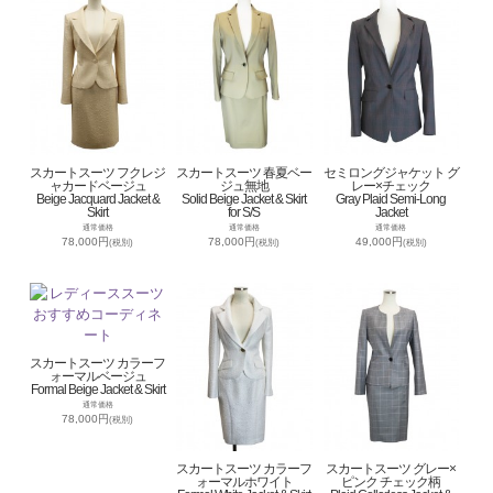
スカートスーツ フクレジ
スカートスーツ 春夏ベー
セミロングジャケット グ
ャカードベージュ
ジュ無地
レー×チェック
Beige Jacquard Jacket &
Solid Beige Jacket & Skirt
Gray Plaid Semi-Long
Skirt
for S/S
Jacket
通常価格
通常価格
通常価格
78,000円
78,000円
49,000円
(税別)
(税別)
(税別)
スカートスーツ カラーフ
ォーマルベージュ
Formal Beige Jacket & Skirt
通常価格
78,000円
(税別)
スカートスーツ カラーフ
スカートスーツ グレー×
ォーマルホワイト
ピンク チェック柄