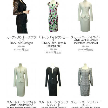
カーディガン レースブラ
Uネックタイトワンピー
スカートスーツ ホワイト
ック
ス
White Peplum V-Neck
Black Lace Cardigan
U-Neck Fitted Dress in
Jacket and Pencil Skirt
Paisely Print
通常価格
通常価格
39,000円
78,000円
通常価格
(税別)
(税別)
39,000円
(税別)
スカートスーツ ホワイト
スカートスーツ ブラック
スカートスーツ シルバー
White Collarless One
レオパード
グレー