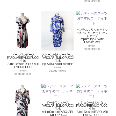
39,000円
(税別)
ぺプラムフリルカットソ
ー&フレアスカート セッ
トアップ
Peplum Top & Skirt in
Leopard Print
通常価格
39,000円
(税別)
ドールワンピース
ストール付きツーピース
PAROLARI EMILIO PUCCI
PAROLARI EMILIO PUCCI
生地
生地
A-line Dress in PAROLARI
Top, Skirt & Stole Ensemble
EMILIO PUCCI
通常価格
39,000円
通常価格
(税別)
39,000円
(税別)
ドールワンピース
カシュクールひもなし
PAROLARI EMILIO PUCCI
PAROLARI EMILIO PUCCI
生地
生地
A-line Dress in PAROLARI
A-line Dress in PAROLARI
EMILIO PUCCI
EMILIO PUCCI