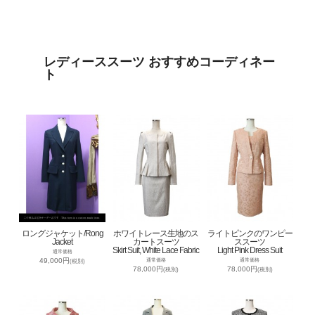
レディーススーツ おすすめコーディネー
ト
ロングジャケット/Rong
ホワイトレース生地のス
ライトピンクのワンピー
Jacket
カートスーツ
ススーツ
Skirt Suit, White Lace Fabric
Light Pink Dress Suit
通常価格
49,000円
通常価格
通常価格
(税別)
78,000円
78,000円
(税別)
(税別)