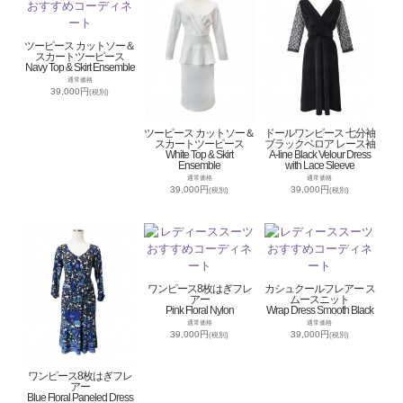
ツーピース カットソー＆
スカートツーピース
Navy Top & Skirt Ensemble
通常価格
39,000円
(税別)
ツーピース カットソー＆
ドールワンピース 七分袖
スカートツーピース
ブラックベロア レース袖
White Top & Skirt
A-line Black Velour Dress
Ensemble
with Lace Sleeve
通常価格
通常価格
39,000円
39,000円
(税別)
(税別)
ワンピース8枚はぎフレ
カシュクールフレアー ス
アー
ムースニット
Pink Floral Nylon
Wrap Dress Smooth Black
通常価格
通常価格
39,000円
39,000円
(税別)
(税別)
ワンピース8枚はぎフレ
アー
Blue Floral Paneled Dress