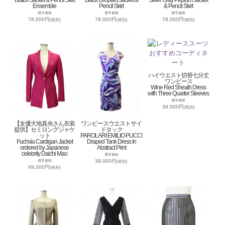
Button Jacket & Pencil Skirt
Black Leopard Jacket &
Silver Gray Peplum Jacket
Ensemble
Pencil Skirt
& Pencil Skirt
通常価格
通常価格
通常価格
78,000円
78,000円
78,000円
(税別)
(税別)
(税別)
ハイウエスト切替七分丈
ワンピース
Wine Red Sheath Dress
with Three Quarter Sleeves
通常価格
39,000円
(税別)
【女優大地真央さん衣装
ワンピースウエストサイ
提供】セミロングジャケ
ドタック
ット
PAROLARI EMILIO PUCCI
Fuchsia Cardigan Jacket
Draped Tank Dress In
ordered by Japanese
Abstract Print
celebrity Daichi Mao
通常価格
39,000円
通常価格
(税別)
49,000円
(税別)