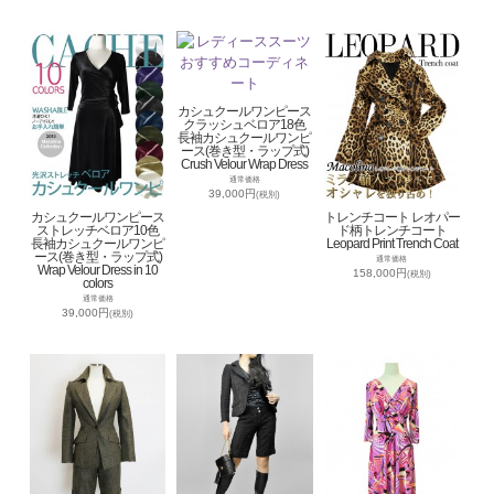
カシュクールワンピース
クラッシュベロア18色
長袖カシュクールワンピ
ース(巻き型・ラップ式)
Crush Velour Wrap Dress
通常価格
39,000円
(税別)
カシュクールワンピース
トレンチコート レオパー
ストレッチベロア10色
ド柄トレンチコート
長袖カシュクールワンピ
Leopard Print Trench Coat
ース(巻き型・ラップ式)
通常価格
Wrap Velour Dress in 10
158,000円
(税別)
colors
通常価格
39,000円
(税別)