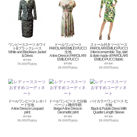
ワンピーススーツ ホワイ
ドールワンピース
ストール付きツーピース
ト&ブラックレース
PAROLARI EMILIO PUCCI
PAROLARI EMILIO PUCCI
White and Blacklace Jacket
生地
3 items ensemble: Top, skirt
& Dress
A-line Dress in PAROLARI
& stole made of PAROLARI
EMILIO PUCCI
EMILIO PUCCI fabric
通常価格
78,000円
通常価格
通常価格
(税別)
39,000円
39,000円
(税別)
(税別)
ドールワンピース レオパ
ドールワンピース 七分袖
バイカラーワンピース 七
ード生地
ベージュ幾何学柄
分袖
A-line Dress in Leopard
Beige A-line Dress in
Black & Purple Dress With
print
Geometric print
Quarter Length Sleeve
通常価格
通常価格
通常価格
39,000円
39,000円
39,000円
(税別)
(税別)
(税別)