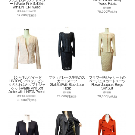
ート/Pastel Pink Soft Skirt
Tweed Fabric
with LINTON Tweed
通常価格
78,000円
通常価格 120,000円
(税別)
39,000円
(税別)
【シャネルツイード
ブラックレース生地のス
フラワー柄ジャカートの
LINTON】パステルピン
カートスーツ
ベージュスカートスーツ
クのふわふわソフトジャ
Skirt Suit With Black Lace
Flower Jacquard Beige
ケット/Pastel Pink Soft
Fabric
Skirt Suit
Jacket with LINTON Tweed
通常価格
通常価格
78,000円
78,000円
通常価格 120,000円
(税別)
(税別)
39,000円
(税別)