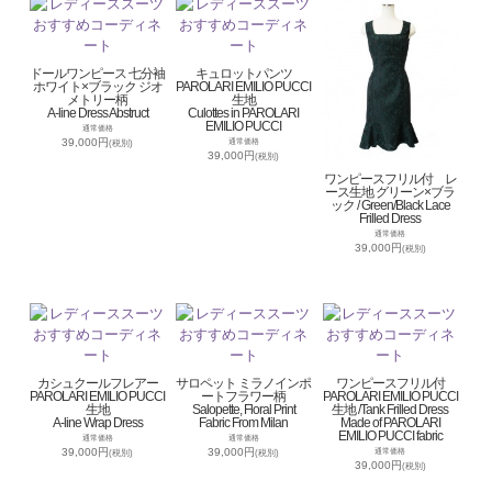
ドールワンピース 七分袖
キュロットパンツ
ホワイト×ブラック ジオ
PAROLARI EMILIO PUCCI
メトリー柄
生地
A-line Dress Abstruct
Culottes in PAROLARI
EMILIO PUCCI
通常価格
39,000円
通常価格
(税別)
39,000円
(税別)
ワンピースフリル付 レ
ース生地 グリーン×ブラ
ック / Green/Black Lace
Frilled Dress
通常価格
39,000円
(税別)
カシュクールフレアー
サロペット ミラノインポ
ワンピースフリル付
PAROLARI EMILIO PUCCI
ートフラワー柄
PAROLARI EMILIO PUCCI
生地
Salopette, Floral Print
生地 /Tank Frilled Dress
A-line Wrap Dress
Fabric From Milan
Made of PAROLARI
EMILIO PUCCI fabric
通常価格
通常価格
39,000円
39,000円
通常価格
(税別)
(税別)
39,000円
(税別)