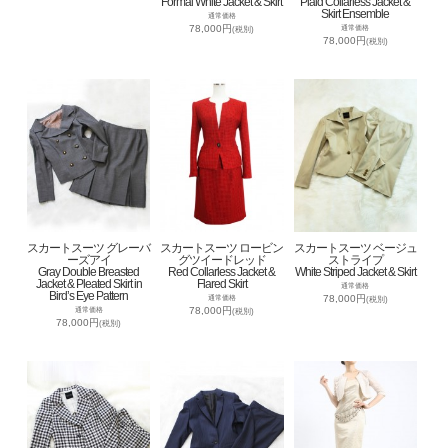
Formal White Jacket & Skirt
Plaid Collarless Jacket &
Skirt Ensemble
通常価格
78,000円
通常価格
(税別)
78,000円
(税別)
スカートスーツ グレーバ
スカートスーツ ロービン
スカートスーツ ベージュ
ーズアイ
グツイードレッド
ストライプ
Gray Double Breasted
Red Collarless Jacket &
White Striped Jacket & Skirt
Jacket & Pleated Skirt in
Flared Skirt
通常価格
Bird’s Eye Pattern
78,000円
通常価格
(税別)
78,000円
通常価格
(税別)
78,000円
(税別)