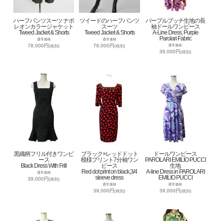
ハーフパンツスーツ ナポ
ツイードのハーフパンツ
パープルプッチ生地の長
レオンカラージャケット
スーツ
袖ドールワンピース
Tweed Jacket & Shorts
Tweed Jacket & Shorts
A-Line Dress, Purple
Parolari Fabric
通常価格
通常価格
78,000円
78,000円
通常価格
(税別)
(税別)
39,000円
(税別)
黒織柄フリル付きワンピ
ブラック×レッドドット
ドールワンピース
ース
模様プリント7分袖ワン
PAROLARI EMILIO PUCCI
Black Dress With Frill
ピース
生地
Red dot print on black,3/4
A-line Dress in PAROLARI
通常価格
sleeve dress
EMILIO PUCCI
39,000円
(税別)
通常価格
通常価格
39,000円
39,000円
(税別)
(税別)