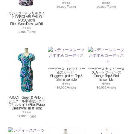
通常価格
通常価格
39,000円
39,000円
(税別)
(税別)
カシュクールフリルタイ
ト PAROLARI EMILIO
PUCCI生地
Fitted Wrap Dress w/ Frill
通常価格
39,000円
(税別)
ツーピース （カットソー
ツーピース カットソー＆
＆スカート）
スカートツーピース
Staggered pattern Top &
Orange Top & Skirt
Skirt Ensemble
Ensemble
通常価格
通常価格
39,000円
39,000円
(税別)
(税別)
PUCCI Green & PInk×カ
シュクール半袖センター
フリルタイト/ Fitted Wrap
Dress with Frill at Front
通常価格
39,000円
(税別)