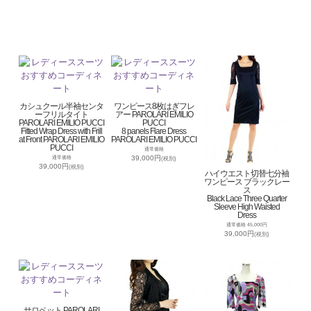
カシュクール半袖センタ
ワンピース8枚はぎフレ
ーフリルタイト
アー PAROLARI EMILIO
PAROLARI EMILIO PUCCI
PUCCI
Fitted Wrap Dress with Frill
8 panels Flare Dress
at Front PAROLARI EMILIO
PAROLARI EMILIO PUCCI
PUCCI
通常価格
39,000円
通常価格
(税別)
39,000円
(税別)
ハイウエスト切替七分袖
ワンピース ブラックレー
ス
Black Lace Three Quarter
Sleeve High Waisted
Dress
通常価格 45,000円
39,000円
(税別)
サロペット PAROLARI