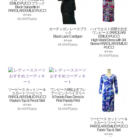
EMILIO PUCCI ブラック
Black Salopette in
PAROLARI EMILIO PUCCI
通常価格
39,000円
(税別)
カーディガン レースブラ
ハイウエスト切替七分丈
ック
ワンピース PAROLARI
Black Lace Cardigan
EMILIO PUCCI
High Waist Dress with 3/4
通常価格
Sleeve PAROLARI EMILIO
39,000円
(税別)
PUCCI
通常価格
39,000円
(税別)
ツーピース カットソー＆
ワンピース8枚はぎフレ
スカートツーピース
アー ピンクペイズリー
PAROLARI EMILIO PUCCI
8 Panels Flare Dress in
Peplum Top & Pencil Skirt
Pink Paisely Print
通常価格
通常価格
39,000円
39,000円
(税別)
(税別)
ツーピース カットソー＆
スカートツーピース
PAROLARI EMILIO PUCCI
Fabric Top & Skirt
通常価格