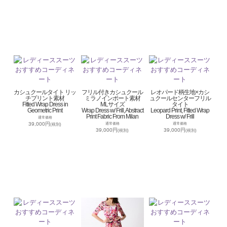
カシュクールタイト リッ
フリル付きカシュクール
レオパード柄生地×カシ
チプリント素材
ミラノインポート素材
ュクールセンターフリル
Fitted Wrap Dress in
MLサイズ
タイト
Geometric Print
Wrap Dress w/ Frill, Abstract
Leopard Print, Fitted Wrap
Print Fabric From Milan
Dress w/ Frill
通常価格
39,000円
通常価格
通常価格
(税別)
39,000円
39,000円
(税別)
(税別)