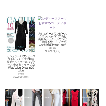
カシュクールワンピース
クラッシュベロア18色
長袖カシュクールワンピ
ース(巻き型・ラップ式)
Crush Velour Wrap Dress
通常価格
39,000円
(税別)
カシュクールワンピース
ストレッチベロア10色
長袖カシュクールワンピ
ース(巻き型・ラップ式)
Wrap Velour Dress in 10
colors
通常価格
39,000円
(税別)