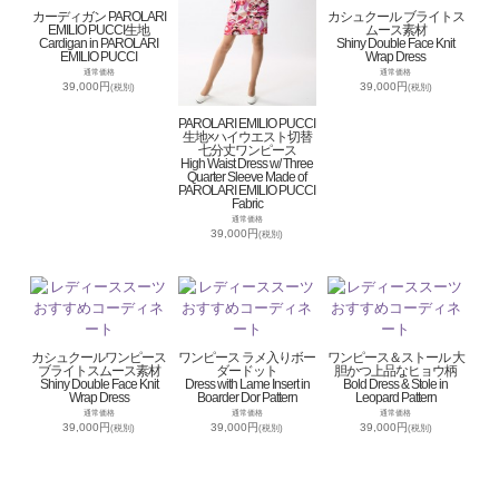
カーディガン PAROLARI
カシュクール ブライトス
EMILIO PUCCI生地
ムース素材
Cardigan in PAROLARI
Shiny Double Face Knit
EMILIO PUCCI
Wrap Dress
通常価格
通常価格
39,000円
39,000円
(税別)
(税別)
PAROLARI EMILIO PUCCI
生地×ハイウエスト切替
七分丈ワンピース
High Waist Dress w/ Three
Quarter Sleeve Made of
PAROLARI EMILIO PUCCI
Fabric
通常価格
39,000円
(税別)
カシュクールワンピース
ワンピース ラメ入りボー
ワンピース＆ストール 大
ブライトスムース素材
ダードット
胆かつ上品なヒョウ柄
Shiny Double Face Knit
Dress with Lame Insert in
Bold Dress & Stole in
Wrap Dress
Boarder Dor Pattern
Leopard Pattern
通常価格
通常価格
通常価格
39,000円
39,000円
39,000円
(税別)
(税別)
(税別)