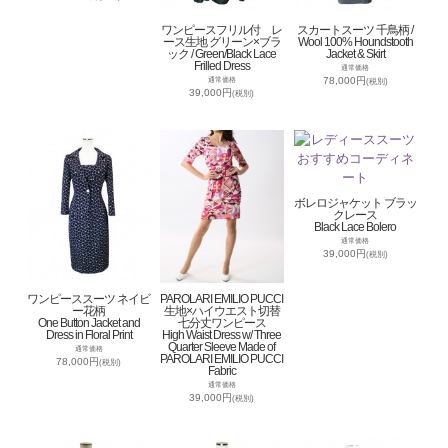
ワンピースフリル付 レ
スカートスーツ 千鳥柄 /
ース生地 グリーン×ブラ
Wool 100% Houndstooth
ック / Green/Black Lace
Jacket & Skirt
Frilled Dress
通常価格
78,000円
通常価格
(税別)
39,000円
(税別)
ボレロジャケット ブラッ
クレース
Black Lace Bolero
通常価格
39,000円
(税別)
ワンピーススーツ ネイビ
PAROLARI EMILIO PUCCI
ー花柄
生地×ハイウエスト切替
One Button Jacket and
七分丈ワンピース
Dress in Floral Print
High Waist Dress w/ Three
Quarter Sleeve Made of
通常価格
PAROLARI EMILIO PUCCI
78,000円
(税別)
Fabric
通常価格
39,000円
(税別)