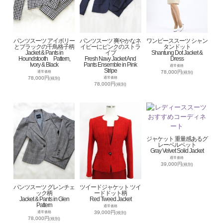
パンツスーツ アイボリー
パンツスーツ 爽やかなネ
ワンピーススーツ シャン
とブラックの千鳥格子柄
イビーにピンクのストラ
タンドット
Jacket & Pants in
イプ
Shantung Dot Jacket &
Houndstooth Pattern,
Fresh Navy Jacket And
Dress
Ivory & Black
Pants Ensemble in Pink
通常価格
Stripe
78,000円
通常価格
(税別)
78,000円
通常価格
(税別)
78,000円
(税別)
ジャケット 重量感あるグ
レーベルベット
Gray Velvet Solid Jacket
通常価格
39,000円
(税別)
パンツスーツ グレンチェ
ツイードジャケット ツイ
ック柄
ードドット柄
Jacket & Pants in Glen
Red Tweed Jacket
Pattern
通常価格
39,000円
通常価格
(税別)
78,000円
(税別)