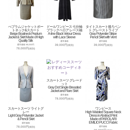
ぺプラムジャケットボー
ドールワンピース 七分袖
タイトスカート後ろベン
トネック&スカート
ブラックベロア レース袖
ト グレーストライプ
Beige Boatneck Peplum
A-line Black Velour Dress
Gray Polyester Stripe
Jacket & Skirt Made of High
with Lace Sleeve
Pencil Skirt with Vent
Quality Silk
通常価格
通常価格
39,000円
39,000円
通常価格 98,000円
(税別)
(税別)
78,000円
(税別)
スカートスーツ グレード
ット
Gray Dot Single Breasted
Jacket and Flare Skirt
通常価格
78,000円
(税別)
スカートスーツ ライトグ
ワンピース
レー
High Waisted Square Neck
Light Gray Polyester Jacket
Dress in Abstract Print
& Pencil Skirt
Made of PAROLARI
EMILIO PUCCI Fabric
通常価格
78,000円
通常価格
(税別)