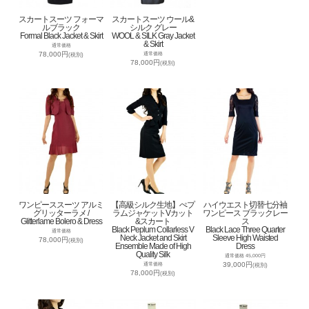
スカートスーツ フォーマ
スカートスーツ ウール&
ルブラック
シルク グレー
Formal Black Jacket & Skirt
WOOL & SILK Gray Jacket
& Skirt
通常価格
78,000円
通常価格
(税別)
78,000円
(税別)
ワンピーススーツ アルミ
【高級シルク生地】ぺプ
ハイウエスト切替七分袖
グリッターラメ /
ラムジャケットVカット
ワンピース ブラックレー
Glitterlame Bolero & Dress
&スカート
ス
Black Peplum Collarless V
Black Lace Three Quarter
通常価格
Neck Jacket and Skirt
Sleeve High Waisted
78,000円
(税別)
Ensemble Made of High
Dress
Quality Silk
通常価格 45,000円
39,000円
通常価格
(税別)
78,000円
(税別)