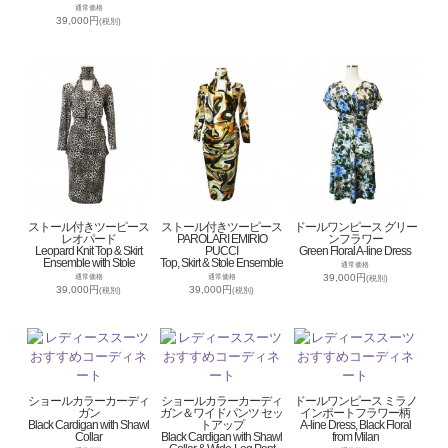
通常価格
39,000円
(税別)
ストール付きツーピース
ストール付きツーピース
ドールワンピース グリー
レオパード
PAROLARI EMIRIO
ンフラワー
Leopard Knit Top & Skirt
PUCCI
Green Floral A-line Dress
Ensemble with Stole
Top, Skirt & Stole Ensemble
通常価格
39,000円
通常価格
通常価格
(税別)
39,000円
39,000円
(税別)
(税別)
ショールカラーカーディ
ショールカラーカーディ
ドールワンピース ミラノ
ガン
ガン＆ワイドパンツ セッ
インポートフラワー柄
Black Cardigan with Shawl
トアップ
A-line Dress, Black Floral
Collar
Black Cardigan with Shawl
from Milan