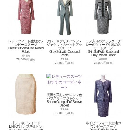
レッドツィード生地のワ
グレーサブリナパンツｘ
ラメ入りのブラック・グ
ンピーススーツ
ジャケットのセットアッ
レーのツィード生地のス
Dress Suit With Red Tweed
プスーツ
カートスーツ
Fabric
Gray Suit with Cropped
Skirt Suit With Black and
Pants
Gray Tweed Fabric
通常価格
78,000円
通常価格
通常価格
(税別)
78,000円
78,000円
(税別)
(税別)
光沢が美しいオレンジ色
パフスリーブジャケット
Sheen Orange Puff Sleeve
Jacket
通常価格
39,000円
(税別)
【シャネルツイード
ネイビーツィード生地の
LINTON】パステルピン
ワンピーススーツ
クのふわふわソフトスカ
Dress Suit With Navy