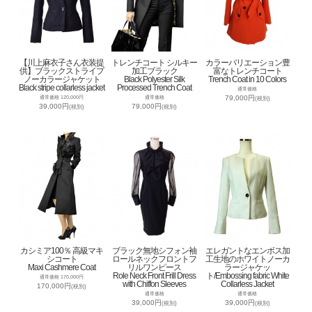
【川上麻衣子さん衣装提
トレンチコート シルキー
カラーバリエーション豊
供】ブラックストライプ
加工ブラック
富なトレンチコート
ノーカラージャケット
Black Polyester Silk
Trench Coat in 10 Colors
Black stripe collarless jacket
Processed Trench Coat
通常価格
79,000円
通常価格 120,000円
通常価格
(税別)
39,000円
79,000円
(税別)
(税別)
カシミア100％ 高級マキ
ブラック無地シフォン袖
エレガントなエンボス加
シコート
ロールネックフロントフ
工生地のホワイトノーカ
Maxi Cashmere Coat
リルワンピース
ラージャケッ
Role Neck Front Frill Dress
ト/Embossing fabric White
通常価格 170,000円
with Chiffon Sleeves
Collarless Jacket
170,000円
(税別)
通常価格
通常価格
39,000円
39,000円
(税別)
(税別)