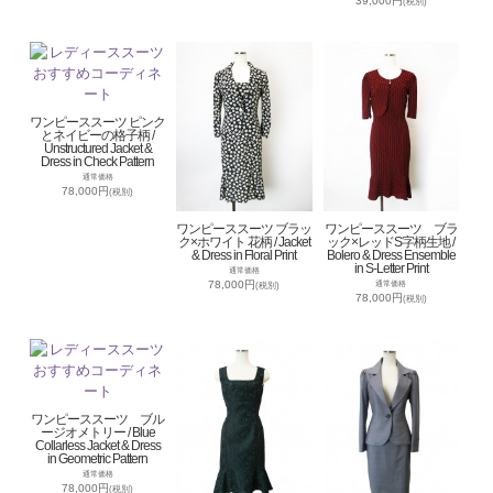
39,000円
(税別)
ワンピーススーツ ピンク
とネイビーの格子柄 /
Unstructured Jacket &
Dress in Check Pattern
通常価格
78,000円
(税別)
ワンピーススーツ ブラッ
ワンピーススーツ ブラ
ク×ホワイト 花柄 / Jacket
ック×レッドS字柄生地 /
& Dress in Floral Print
Bolero & Dress Ensemble
in S-Letter Print
通常価格
78,000円
通常価格
(税別)
78,000円
(税別)
ワンピーススーツ ブル
ージオメトリー / Blue
Collarless Jacket & Dress
in Geometric Pattern
通常価格
78,000円
(税別)