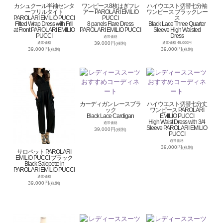
カシュクール半袖センタ
ワンピース8枚はぎフレ
ハイウエスト切替七分袖
ーフリルタイト
アー PAROLARI EMILIO
ワンピース ブラックレー
PAROLARI EMILIO PUCCI
PUCCI
ス
Fitted Wrap Dress with Frill
8 panels Flare Dress
Black Lace Three Quarter
at Front PAROLARI EMILIO
PAROLARI EMILIO PUCCI
Sleeve High Waisted
PUCCI
Dress
通常価格
39,000円
通常価格
通常価格 45,000円
(税別)
39,000円
39,000円
(税別)
(税別)
カーディガン レースブラ
ハイウエスト切替七分丈
ック
ワンピース PAROLARI
Black Lace Cardigan
EMILIO PUCCI
High Waist Dress with 3/4
通常価格
Sleeve PAROLARI EMILIO
39,000円
(税別)
PUCCI
通常価格
39,000円
(税別)
サロペット PAROLARI
EMILIO PUCCI ブラック
Black Salopette in
PAROLARI EMILIO PUCCI
通常価格
39,000円
(税別)