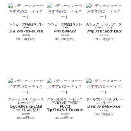
ワンピース8枚はぎフレ
ワンピース8枚はぎフレ
カシュクールフレアー ス
アー
アー
ムースニット
Blue Floral Paneled Dress
Pink Floral Nylon
Wrap Dress Smooth Black
通常価格
通常価格
通常価格
39,000円
39,000円
39,000円
(税別)
(税別)
(税別)
ストール付きツーピース
ストール付きツーピース
ドールワンピース グリー
レオパード
PAROLARI EMIRIO
ンフラワー
Leopard Knit Top & Skirt
PUCCI
Green Floral A-line Dress
Ensemble with Stole
Top, Skirt & Stole Ensemble
通常価格
39,000円
通常価格
通常価格
(税別)
39,000円
39,000円
(税別)
(税別)