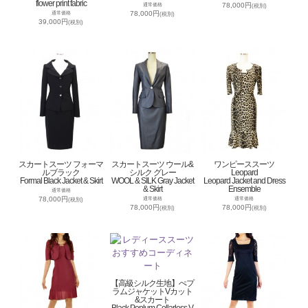
flower print fabric
78,000円
通常価格
(税別)
78,000円
通常価格
(税別)
39,000円
(税別)
スカートスーツ フォーマ
スカートスーツ ウール&
ワンピーススーツ
ルブラック
シルク グレー
Leopard
Formal Black Jacket & Skirt
WOOL & SILK Gray Jacket
Leopard Jacket and Dress
& Skirt
Ensemble
通常価格
78,000円
通常価格
通常価格
(税別)
78,000円
78,000円
(税別)
(税別)
【高級シルク生地】ぺプ
ラムジャケットVカット
&スカート