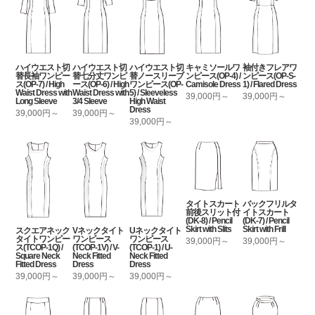
ハイウエスト切
ハイウエスト切
ハイウエスト切
キャミソールワ
袖付きフレアワ
替長袖ワンピー
替七分丈ワンピ
替ノースリーブ
ンピース(OP-4) /
ンピース(OP-S-
ス(OP-7) / High
ース(OP-6) / High
ワンピース(OP-
Camisole Dress
1) / Flared Dress
Waist Dress with
Waist Dress with
5) / Sleeveless
39,000円～
39,000円～
Long Sleeve
3/4 Sleeve
High Waist
Dress
39,000円～
39,000円～
39,000円～
タイトスカート
バックフリルタ
前後スリット付
イトスカート
(DK-8) / Pencil
(DK-7) / Pencil
Skirt with Slits
Skirt with Frill
スクエアネック
Vネックタイト
Uネックタイト
タイトワンピー
ワンピース
ワンピース
39,000円～
39,000円～
ス(TCOP-1Q) /
(TCOP-1V) / V-
(TCOP-1) / U-
Square Neck
Neck Fitted
Neck Fitted
Fitted Dress
Dress
Dress
39,000円～
39,000円～
39,000円～