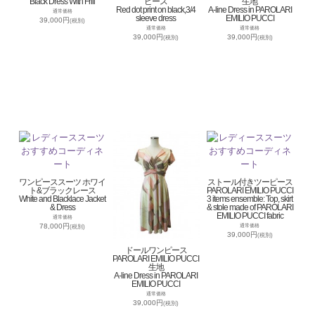
Black Dress With Frill
ピース
生地
Red dot print on black,3/4
A-line Dress in PAROLARI
通常価格
sleeve dress
EMILIO PUCCI
39,000円
(税別)
通常価格
通常価格
39,000円
39,000円
(税別)
(税別)
ワンピーススーツ ホワイ
ストール付きツーピース
ト&ブラックレース
PAROLARI EMILIO PUCCI
White and Blacklace Jacket
3 items ensemble: Top, skirt
& Dress
& stole made of PAROLARI
EMILIO PUCCI fabric
通常価格
78,000円
通常価格
(税別)
39,000円
(税別)
ドールワンピース
PAROLARI EMILIO PUCCI
生地
A-line Dress in PAROLARI
EMILIO PUCCI
通常価格
39,000円
(税別)