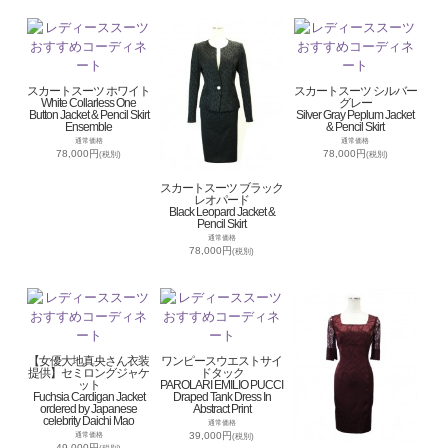
スカートスーツ ホワイト
スカートスーツ シルバー
White Collarless One
グレー
Button Jacket & Pencil Skirt
Silver Gray Peplum Jacket
Ensemble
& Pencil Skirt
通常価格
通常価格
78,000円
78,000円
(税別)
(税別)
スカートスーツ ブラック
レオパード
Black Leopard Jacket &
Pencil Skirt
通常価格
78,000円
(税別)
【女優大地真央さん衣装
ワンピースウエストサイ
提供】セミロングジャケ
ドタック
ット
PAROLARI EMILIO PUCCI
Fuchsia Cardigan Jacket
Draped Tank Dress In
ordered by Japanese
Abstract Print
celebrity Daichi Mao
通常価格
39,000円
通常価格
(税別)
49,000円