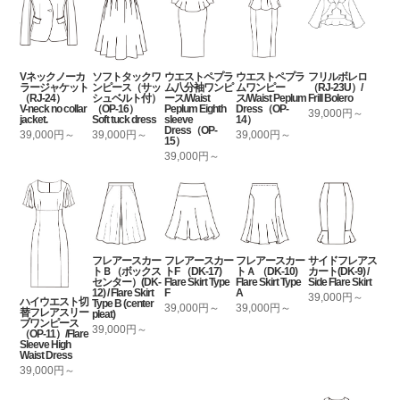
Vネックノーカ
ソフトタックワ
ウエストペプラ
ウエストペプラ
フリルボレロ
ラージャケット
ンピース（サッ
ム八分袖ワンピ
ムワンピー
（RJ-23U）/
（RJ-24）
シュベルト付）
ース/Waist
ス/Waist Peplum
Frill Bolero
V-neck no collar
（OP-16）
Peplum Eighth
Dress（OP-
39,000円～
jacket.
Soft tuck dress
sleeve
14）
Dress（OP-
39,000円～
39,000円～
39,000円～
15）
39,000円～
フレアースカー
フレアースカー
フレアースカー
サイドフレアス
トＢ（ボックス
トF （DK-17)
トＡ （DK-10)
カート(DK-9) /
センター）(DK-
Flare Skirt Type
Flare Skirt Type
Side Flare Skirt
12) / Flare Skirt
F
A
39,000円～
ハイウエスト切
Type B (center
39,000円～
39,000円～
替フレアスリー
pleat)
ブワンピース
39,000円～
（OP-11）/Flare
Sleeve High
Waist Dress
39,000円～