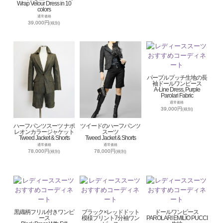
Wrap Velour Dress in 10
colors
通常価格
39,000円
(税別)
パープルプッチ生地の長
袖ドールワンピース
A-Line Dress, Purple
Parolari Fabric
通常価格
39,000円
(税別)
ハーフパンツスーツ ナポ
ツイードのハーフパンツ
レオンカラージャケット
スーツ
Tweed Jacket & Shorts
Tweed Jacket & Shorts
通常価格
通常価格
78,000円
78,000円
(税別)
(税別)
黒織柄フリル付きワンピ
ブラック×レッドドット
ドールワンピース
ース
模様プリント7分袖ワン
PAROLARI EMILIO PUCCI