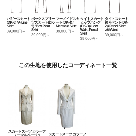
バギースカート
ボックスプリー
マーメイドスカ
タイトスカート
タイトスカート
(DK-6) / A-Line
ツスカート(DK-
ート(DK-4) /
ヒップハング
後ろベント(DK-
Skirt
5) / Box Pleat
Mermaid Skirt
(DK-3) / Low
2) / Pencil Skirt
Skirt
Waist Pencil
with Vent
39,000円～
39,000円～
Skirt
39,000円～
39,000円～
39,000円～
この生地を使用したコーディネート一覧
スカートスーツ カラーフ
スカートスーツ カラーフ
ォーマルベージュ