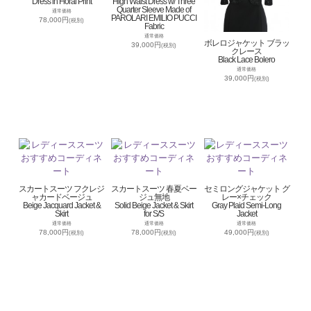
Dress in Floral Print
High Waist Dress w/ Three
Quarter Sleeve Made of
通常価格
PAROLARI EMILIO PUCCI
78,000円
(税別)
Fabric
通常価格
ボレロジャケット ブラッ
39,000円
(税別)
クレース
Black Lace Bolero
通常価格
39,000円
(税別)
スカートスーツ フクレジ
スカートスーツ 春夏ベー
セミロングジャケット グ
ャカードベージュ
ジュ無地
レー×チェック
Beige Jacquard Jacket &
Solid Beige Jacket & Skirt
Gray Plaid Semi-Long
Skirt
for S/S
Jacket
通常価格
通常価格
通常価格
78,000円
78,000円
49,000円
(税別)
(税別)
(税別)