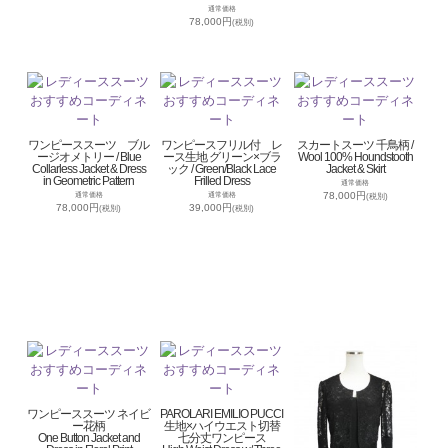
通常価格
78,000円
(税別)
ワンピーススーツ ブル
ワンピースフリル付 レ
スカートスーツ 千鳥柄 /
ージオメトリー / Blue
ース生地 グリーン×ブラ
Wool 100% Houndstooth
Collarless Jacket & Dress
ック / Green/Black Lace
Jacket & Skirt
in Geometric Pattern
Frilled Dress
通常価格
78,000円
通常価格
通常価格
(税別)
78,000円
39,000円
(税別)
(税別)
ワンピーススーツ ネイビ
PAROLARI EMILIO PUCCI
ー花柄
生地×ハイウエスト切替
One Button Jacket and
七分丈ワンピース