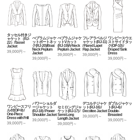
タッセル付きジ
ぺプラムジャケ
ぺプラムジャケ
フレアラペルジ
ワンピースウエ
ャケット（RJ-
ットボートネッ
ットVカット
ャケット(RJ-11)
ストサイドタッ
22）/Tassel
ク(RJ-20)/Boat
(RJ-19)/V-Neck
/ Flared Lapel
ク(OP-10) /
Jacket
Neck Peplum
Peplum Jacket
Flap Jacket
Draped Tank
39,000円～
Jacket
Dress
39,000円～
39,000円～
39,000円～
39,000円～
パワーショルダ
デコルテジャケ
ダブルジャケッ
ワンピースフリ
セミロングジャ
ージャケット
ット(RJ-16) /
ト(RJ-4) /
ル付(OP-9) /
ケット(RJ-17) /
(RJ-18) / Power
Decoltee Jacket
Double-
One-Piece
Semi-Long
Shoulder Jacket
Breasted
39,000円～
Dress with Frill
Length Jacket
39,000円～
39,000円～
39,000円～
39,000円～