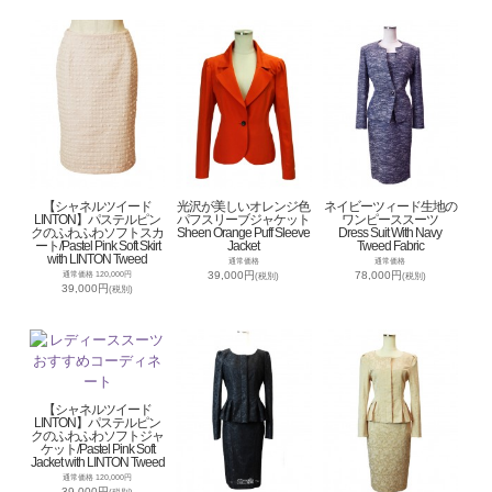
【シャネルツイード
光沢が美しいオレンジ色
ネイビーツィード生地の
LINTON】パステルピン
パフスリーブジャケット
ワンピーススーツ
クのふわふわソフトスカ
Sheen Orange Puff Sleeve
Dress Suit With Navy
ート/Pastel Pink Soft Skirt
Jacket
Tweed Fabric
with LINTON Tweed
通常価格
通常価格
39,000円
78,000円
通常価格 120,000円
(税別)
(税別)
39,000円
(税別)
【シャネルツイード
LINTON】パステルピン
クのふわふわソフトジャ
ケット/Pastel Pink Soft
Jacket with LINTON Tweed
通常価格 120,000円
39,000円