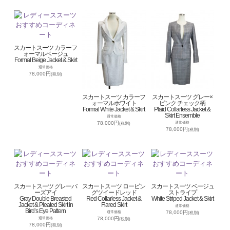
スカートスーツ カラーフ
ォーマルベージュ
Formal Beige Jacket & Skirt
通常価格
78,000円
(税別)
スカートスーツ カラーフ
スカートスーツ グレー×
ォーマルホワイト
ピンク チェック柄
Formal White Jacket & Skirt
Plaid Collarless Jacket &
Skirt Ensemble
通常価格
78,000円
通常価格
(税別)
78,000円
(税別)
スカートスーツ グレーバ
スカートスーツ ロービン
スカートスーツ ベージュ
ーズアイ
グツイードレッド
ストライプ
Gray Double Breasted
Red Collarless Jacket &
White Striped Jacket & Skirt
Jacket & Pleated Skirt in
Flared Skirt
通常価格
Bird’s Eye Pattern
78,000円
通常価格
(税別)
78,000円
通常価格
(税別)
78,000円
(税別)