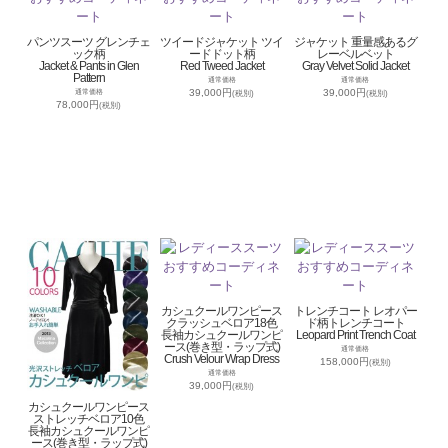
パンツスーツ グレンチェ
ツイードジャケット ツイ
ジャケット 重量感あるグ
ック柄
ードドット柄
レーベルベット
Jacket & Pants in Glen
Red Tweed Jacket
Gray Velvet Solid Jacket
Pattern
通常価格
通常価格
39,000円
39,000円
通常価格
(税別)
(税別)
78,000円
(税別)
カシュクールワンピース
トレンチコート レオパー
クラッシュベロア18色
ド柄トレンチコート
長袖カシュクールワンピ
Leopard Print Trench Coat
ース(巻き型・ラップ式)
通常価格
Crush Velour Wrap Dress
158,000円
(税別)
通常価格
39,000円
(税別)
カシュクールワンピース
ストレッチベロア10色
長袖カシュクールワンピ
ース(巻き型・ラップ式)