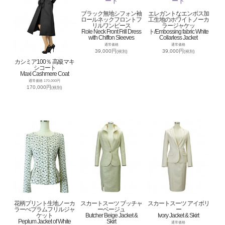
ブラック無地シフォン袖
エレガントなエンボス加
ロールネックフロントフ
工生地のホワイトノーカ
リルワンピース
ラージャケッ
Role Neck Front Frill Dress
ト/Embossing fabric White
with Chiffon Sleeves
Collarless Jacket
通常価格
通常価格
39,000円
39,000円
(税別)
(税別)
カシミア100％ 高級マキ
シコート
Maxi Cashmere Coat
通常価格 170,000円
170,000円
(税別)
花柄プリント生地ノーカ
スカートスーツ ブッチャ
スカートスーツ アイボリ
ラーぺプラムフリルジャ
ーベージュ
ー
ケット
Butcher Beige Jacket &
Ivory Jacket & Skirt
Peplum Jacket of White
Skirt
通常価格