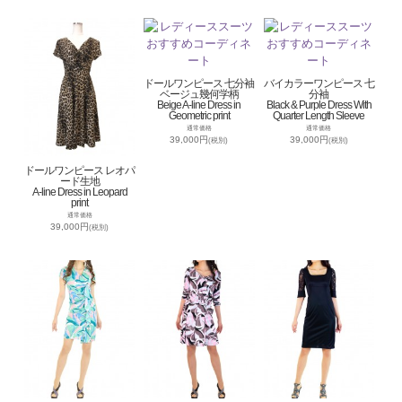
ドールワンピース 七分袖
バイカラーワンピース 七
ベージュ幾何学柄
分袖
Beige A-line Dress in
Black & Purple Dress With
Geometric print
Quarter Length Sleeve
通常価格
通常価格
39,000円
39,000円
(税別)
(税別)
ドールワンピース レオパ
ード生地
A-line Dress in Leopard
print
通常価格
39,000円
(税別)