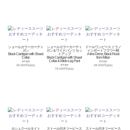
ショールカラーカーディ
ショールカラーカーディ
ドールワンピース ミラノ
ガン
ガン＆ワイドパンツ セッ
インポートフラワー柄
Black Cardigan with Shawl
トアップ
A-line Dress, Black Floral
Collar
Black Cardigan with Shawl
from Milan
Collar & Wide-Leg Pant
通常価格
通常価格
39,000円
39,000円
通常価格
(税別)
(税別)
78,000円
(税別)
カシュクールタイト
ストール付きツーピース
ストール付きツーピース