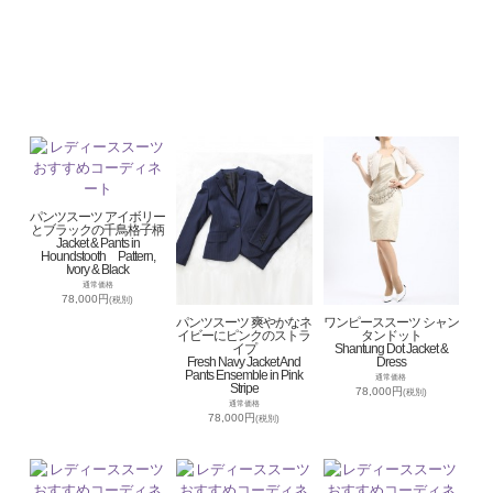
パンツスーツ アイボリー
とブラックの千鳥格子柄
Jacket & Pants in
Houndstooth Pattern,
Ivory & Black
通常価格
78,000円
(税別)
パンツスーツ 爽やかなネ
ワンピーススーツ シャン
イビーにピンクのストラ
タンドット
イプ
Shantung Dot Jacket &
Fresh Navy Jacket And
Dress
Pants Ensemble in Pink
通常価格
Stripe
78,000円
(税別)
通常価格
78,000円
(税別)