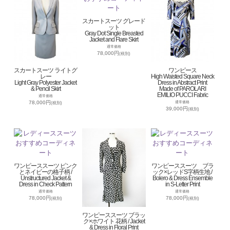
スカートスーツ グレード
ット
Gray Dot Single Breasted
Jacket and Flare Skirt
通常価格
78,000円
(税別)
スカートスーツ ライトグ
ワンピース
レー
High Waisted Square Neck
Light Gray Polyester Jacket
Dress in Abstract Print
& Pencil Skirt
Made of PAROLARI
EMILIO PUCCI Fabric
通常価格
78,000円
通常価格
(税別)
39,000円
(税別)
ワンピーススーツ ピンク
ワンピーススーツ ブラ
とネイビーの格子柄 /
ック×レッドS字柄生地 /
Unstructured Jacket &
Bolero & Dress Ensemble
Dress in Check Pattern
in S-Letter Print
通常価格
通常価格
78,000円
78,000円
(税別)
(税別)
ワンピーススーツ ブラッ
ク×ホワイト 花柄 / Jacket
& Dress in Floral Print