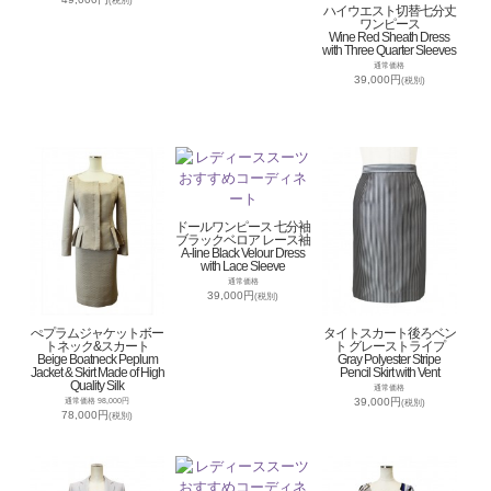
(税別)
ハイウエスト切替七分丈
ワンピース
Wine Red Sheath Dress
with Three Quarter Sleeves
通常価格
39,000円
(税別)
ドールワンピース 七分袖
ブラックベロア レース袖
A-line Black Velour Dress
with Lace Sleeve
通常価格
39,000円
(税別)
ぺプラムジャケットボー
タイトスカート後ろベン
トネック&スカート
ト グレーストライプ
Beige Boatneck Peplum
Gray Polyester Stripe
Jacket & Skirt Made of High
Pencil Skirt with Vent
Quality Silk
通常価格
39,000円
通常価格 98,000円
(税別)
78,000円
(税別)