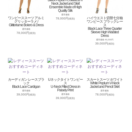
Black Peplum Collarless V
Neck Jacket and Skirt
Ensemble Made of High
Quality Silk
通常価格
ワンピーススーツ アルミ
ハイウエスト切替七分袖
78,000円
(税別)
グリッターラメ /
ワンピース ブラックレー
Glitterlame Bolero & Dress
ス
Black Lace Three Quarter
通常価格
Sleeve High Waisted
78,000円
(税別)
Dress
通常価格 45,000円
39,000円
(税別)
カーディガン レースブラ
Uネックタイトワンピー
スカートスーツ ホワイト
ック
ス
White Peplum V-Neck
Black Lace Cardigan
U-Neck Fitted Dress in
Jacket and Pencil Skirt
Paisely Print
通常価格
通常価格
39,000円
78,000円
通常価格
(税別)
(税別)
39,000円
(税別)