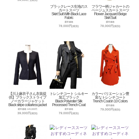
(税別)
ブラックレース生地のス
フラワー柄ジャカートの
カートスーツ
ベージュスカートスーツ
Skirt Suit With Black Lace
Flower Jacquard Beige
Fabric
Skirt Suit
通常価格
通常価格
78,000円
78,000円
(税別)
(税別)
【川上麻衣子さん衣装提
トレンチコート シルキー
カラーバリエーション豊
供】ブラックストライプ
加工ブラック
富なトレンチコート
ノーカラージャケット
Black Polyester Silk
Trench Coat in 10 Colors
Black stripe collarless jacket
Processed Trench Coat
通常価格
79,000円
通常価格 120,000円
通常価格
(税別)
39,000円
79,000円
(税別)
(税別)