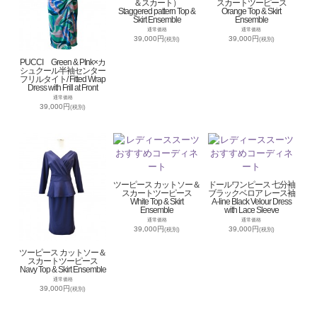
＆スカート）
スカートツーピース
Staggered pattern Top &
Orange Top & Skirt
Skirt Ensemble
Ensemble
通常価格
通常価格
39,000円
39,000円
(税別)
(税別)
PUCCI Green & PInk×カ
シュクール半袖センター
フリルタイト/ Fitted Wrap
Dress with Frill at Front
通常価格
39,000円
(税別)
ツーピース カットソー＆
ドールワンピース 七分袖
スカートツーピース
ブラックベロア レース袖
White Top & Skirt
A-line Black Velour Dress
Ensemble
with Lace Sleeve
通常価格
通常価格
39,000円
39,000円
(税別)
(税別)
ツーピース カットソー＆
スカートツーピース
Navy Top & Skirt Ensemble
通常価格
39,000円
(税別)