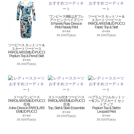
ワンピース8枚はぎフレ
ツーピース カットソー＆
アー ピンクペイズリー
スカートツーピース
8 Panels Flare Dress in
PAROLARI EMILIO PUCCI
Pink Paisely Print
Fabric Top & Skirt
通常価格
通常価格
39,000円
39,000円
(税別)
(税別)
ツーピース カットソー＆
スカートツーピース
PAROLARI EMILIO PUCCI
Peplum Top & Pencil Skirt
通常価格
39,000円
(税別)
ドールワンピース
ストール付きツーピース
ぺプラムフリルカットソ
PAROLARI EMILIO PUCCI
PAROLARI EMILIO PUCCI
ー&フレアスカート セッ
生地
生地
トアップ
A-line Dress in PAROLARI
Top, Skirt & Stole Ensemble
Peplum Top & Skirt in
EMILIO PUCCI
Leopard Print
通常価格
39,000円
通常価格
通常価格
(税別)
39,000円
39,000円
(税別)
(税別)