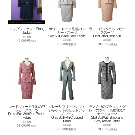
ロングジャケット/Rong
ホワイトレース生地のス
ライトピンクのワンピー
Jacket
カートスーツ
ススーツ
Skirt Suit, White Lace Fabric
Light Pink Dress Suit
通常価格
49,000円
通常価格
通常価格
(税別)
78,000円
78,000円
(税別)
(税別)
レッドツィード生地のワ
グレーサブリナパンツｘ
ラメ入りのブラック・グ
ンピーススーツ
ジャケットのセットアッ
レーのツィード生地のス
Dress Suit With Red Tweed
プスーツ
カートスーツ
Fabric
Gray Suit with Cropped
Skirt Suit With Black and
Pants
Gray Tweed Fabric
通常価格
78,000円
通常価格
通常価格
(税別)
78,000円
78,000円
(税別)
(税別)