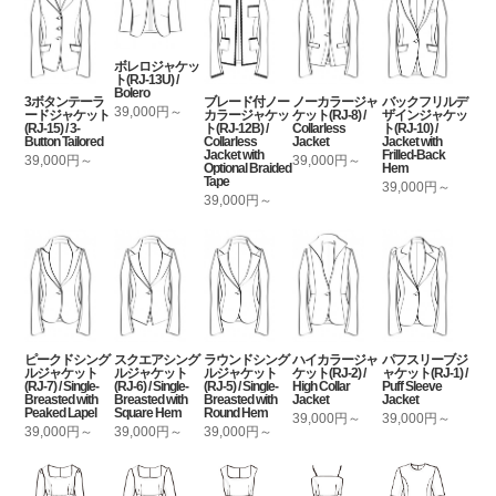
ボレロジャケッ
ト(RJ-13U) /
Bolero
3ボタンテーラ
ブレード付ノー
ノーカラージャ
バックフリルデ
39,000円～
ードジャケット
カラージャケッ
ケット(RJ-8) /
ザインジャケッ
(RJ-15) / 3-
ト(RJ-12B) /
Collarless
ト(RJ-10) /
Button Tailored
Collarless
Jacket
Jacket with
Jacket with
Frilled-Back
39,000円～
39,000円～
Optional Braided
Hem
Tape
39,000円～
39,000円～
ピークドシング
スクエアシング
ラウンドシング
ハイカラージャ
パフスリーブジ
ルジャケット
ルジャケット
ルジャケット
ケット(RJ-2) /
ャケット(RJ-1) /
(RJ-7) / Single-
(RJ-6) / Single-
(RJ-5) / Single-
High Collar
Puff Sleeve
Breasted with
Breasted with
Breasted with
Jacket
Jacket
Peaked Lapel
Square Hem
Round Hem
39,000円～
39,000円～
39,000円～
39,000円～
39,000円～