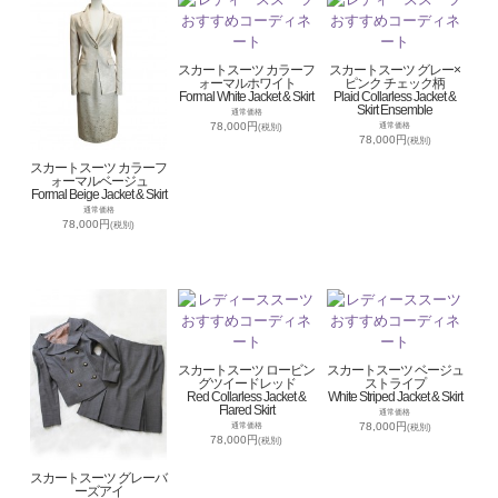
スカートスーツ カラーフ
スカートスーツ グレー×
ォーマルホワイト
ピンク チェック柄
Formal White Jacket & Skirt
Plaid Collarless Jacket &
Skirt Ensemble
通常価格
78,000円
通常価格
(税別)
78,000円
(税別)
スカートスーツ カラーフ
ォーマルベージュ
Formal Beige Jacket & Skirt
通常価格
78,000円
(税別)
スカートスーツ ロービン
スカートスーツ ベージュ
グツイードレッド
ストライプ
Red Collarless Jacket &
White Striped Jacket & Skirt
Flared Skirt
通常価格
78,000円
通常価格
(税別)
78,000円
(税別)
スカートスーツ グレーバ
ーズアイ