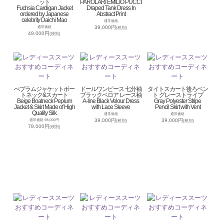
ット
PAROLARI EMILIO PUCCI
Fuchsia Cardigan Jacket
Draped Tank Dress In
ordered by Japanese
Abstract Print
celebrity Daichi Mao
通常価格
39,000円
通常価格
(税別)
49,000円
(税別)
ぺプラムジャケットボー
ドールワンピース 七分袖
タイトスカート後ろベン
トネック&スカート
ブラックベロア レース袖
ト グレーストライプ
Beige Boatneck Peplum
A-line Black Velour Dress
Gray Polyester Stripe
Jacket & Skirt Made of High
with Lace Sleeve
Pencil Skirt with Vent
Quality Silk
通常価格
通常価格
39,000円
39,000円
通常価格 98,000円
(税別)
(税別)
78,000円
(税別)