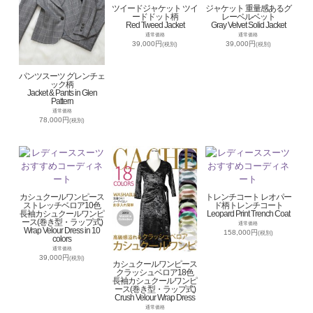
ツイードジャケット ツイ
ジャケット 重量感あるグ
ードドット柄
レーベルベット
Red Tweed Jacket
Gray Velvet Solid Jacket
通常価格
通常価格
39,000円
39,000円
(税別)
(税別)
パンツスーツ グレンチェ
ック柄
Jacket & Pants in Glen
Pattern
通常価格
78,000円
(税別)
カシュクールワンピース
トレンチコート レオパー
ストレッチベロア10色
ド柄トレンチコート
長袖カシュクールワンピ
Leopard Print Trench Coat
ース(巻き型・ラップ式)
通常価格
Wrap Velour Dress in 10
158,000円
(税別)
colors
通常価格
39,000円
(税別)
カシュクールワンピース
クラッシュベロア18色
長袖カシュクールワンピ
ース(巻き型・ラップ式)
Crush Velour Wrap Dress
通常価格