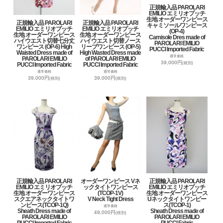
正規輸入品 PAROLARI
EMILIO エミリオプッチ
生地 オーダーワンピース
正規輸入品 PAROLARI
正規輸入品 PAROLARI
キャミソールワンピース
EMILIO エミリオプッチ
EMILIO エミリオプッチ
(OP-4)
生地 オーダーワンピース
生地 オーダーワンピース
Camisole Dres made of
ハイウエスト切替七分丈
ハイウエスト切替ノース
PAROLARI EMILIO
ワンピース (OP-6) High
リーブワンピース (OP-5)
PUCCI Imported Fabric
Waisted Dress made of
High Wasted Dress made
通常価格
PAROLARI EMILIO
of PAROLARI EMILIO
39,000円
(税別)
PUCCI Imported Fabric
PUCCI Imported Fabric
通常価格
通常価格
39,000円
39,000円
(税別)
(税別)
正規輸入品 PAROLARI
オーダーワンピース Vネ
正規輸入品 PAROLARI
EMILIO エミリオプッチ
ックタイトワンピース
EMILIO エミリオプッチ
生地 オーダーワンピース
(TCOP-1V)
生地 オーダーワンピース
スクエアネックタイトワ
V Neck Tight Dress
Uネックタイトワンピー
ンピース(TCOP-1Q)
ス(TCOP-1)
通常価格
Sheath Dress made of
Sheath Dress made of
49,000円
(税別)
PAROLARI EMILIO
PAROLARI EMILIO
PUCCI Imported Fabric
PUCCI Fabric