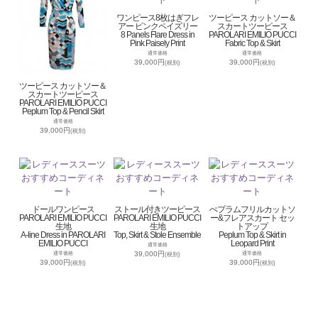
ワンピース8枚はぎフレ
ツーピース カットソー＆
アー ピンクペイズリー
スカートツーピース
8 Panels Flare Dress in
PAROLARI EMILIO PUCCI
Pink Paisely Print
Fabric Top & Skirt
通常価格
通常価格
39,000円
39,000円
(税別)
(税別)
ツーピース カットソー＆
スカートツーピース
PAROLARI EMILIO PUCCI
Peplum Top & Pencil Skirt
通常価格
39,000円
(税別)
ドールワンピース
ストール付きツーピース
ぺプラムフリルカットソ
PAROLARI EMILIO PUCCI
PAROLARI EMILIO PUCCI
ー&フレアスカート セッ
生地
生地
トアップ
A-line Dress in PAROLARI
Top, Skirt & Stole Ensemble
Peplum Top & Skirt in
EMILIO PUCCI
Leopard Print
通常価格
39,000円
通常価格
通常価格
(税別)
39,000円
39,000円
(税別)
(税別)