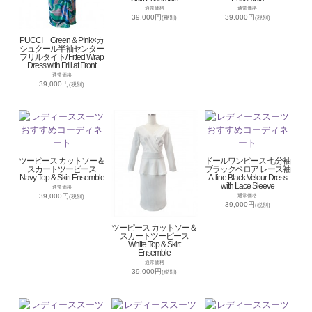
通常価格
通常価格
39,000円
39,000円
(税別)
(税別)
PUCCI Green & PInk×カ
シュクール半袖センター
フリルタイト/ Fitted Wrap
Dress with Frill at Front
通常価格
39,000円
(税別)
ツーピース カットソー＆
ドールワンピース 七分袖
スカートツーピース
ブラックベロア レース袖
Navy Top & Skirt Ensemble
A-line Black Velour Dress
with Lace Sleeve
通常価格
39,000円
通常価格
(税別)
39,000円
(税別)
ツーピース カットソー＆
スカートツーピース
White Top & Skirt
Ensemble
通常価格
39,000円
(税別)