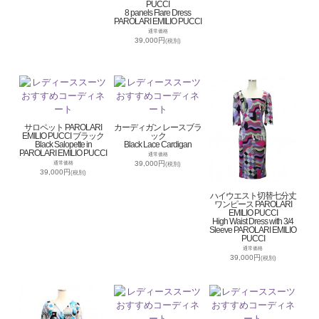
PUCCI
8 panels Flare Dress
PAROLARI EMILIO PUCCI
通常価格
39,000円
(税別)
サロペット PAROLARI
カーディガン レースブラ
EMILIO PUCCI ブラック
ック
Black Salopette in
Black Lace Cardigan
PAROLARI EMILIO PUCCI
通常価格
39,000円
通常価格
(税別)
39,000円
(税別)
ハイウエスト切替七分丈
ワンピース PAROLARI
EMILIO PUCCI
High Waist Dress with 3/4
Sleeve PAROLARI EMILIO
PUCCI
通常価格
39,000円
(税別)