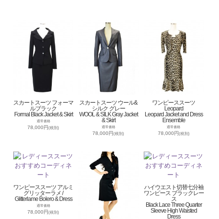
スカートスーツ フォーマ
スカートスーツ ウール&
ワンピーススーツ
ルブラック
シルク グレー
Leopard
Formal Black Jacket & Skirt
WOOL & SILK Gray Jacket
Leopard Jacket and Dress
& Skirt
Ensemble
通常価格
78,000円
通常価格
通常価格
(税別)
78,000円
78,000円
(税別)
(税別)
ワンピーススーツ アルミ
ハイウエスト切替七分袖
グリッターラメ /
ワンピース ブラックレー
Glitterlame Bolero & Dress
ス
Black Lace Three Quarter
通常価格
Sleeve High Waisted
78,000円
(税別)
Dress