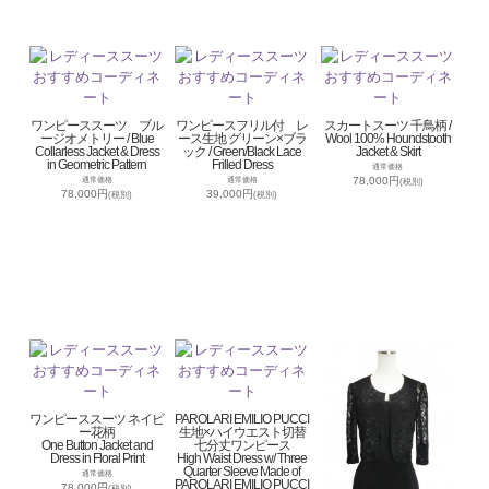
ワンピーススーツ ブル
ワンピースフリル付 レ
スカートスーツ 千鳥柄 /
ージオメトリー / Blue
ース生地 グリーン×ブラ
Wool 100% Houndstooth
Collarless Jacket & Dress
ック / Green/Black Lace
Jacket & Skirt
in Geometric Pattern
Frilled Dress
通常価格
78,000円
通常価格
通常価格
(税別)
78,000円
39,000円
(税別)
(税別)
ワンピーススーツ ネイビ
PAROLARI EMILIO PUCCI
ー花柄
生地×ハイウエスト切替
One Button Jacket and
七分丈ワンピース
Dress in Floral Print
High Waist Dress w/ Three
Quarter Sleeve Made of
通常価格
PAROLARI EMILIO PUCCI
78,000円
(税別)