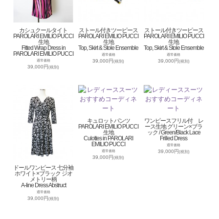
カシュクールタイト
ストール付きツーピース
ストール付きツーピース
PAROLARI EMILIO PUCCI
PAROLARI EMILIO PUCCI
PAROLARI EMILIO PUCCI
生地
生地
生地
Fitted Wrap Dress in
Top, Skirt & Stole Ensemble
Top, Skirt & Stole Ensemble
PAROLARI EMILIO PUCCI
通常価格
通常価格
39,000円
39,000円
通常価格
(税別)
(税別)
39,000円
(税別)
キュロットパンツ
ワンピースフリル付 レ
PAROLARI EMILIO PUCCI
ース生地 グリーン×ブラ
生地
ック / Green/Black Lace
Culottes in PAROLARI
Frilled Dress
EMILIO PUCCI
通常価格
39,000円
通常価格
(税別)
39,000円
(税別)
ドールワンピース 七分袖
ホワイト×ブラック ジオ
メトリー柄
A-line Dress Abstruct
通常価格
39,000円
(税別)