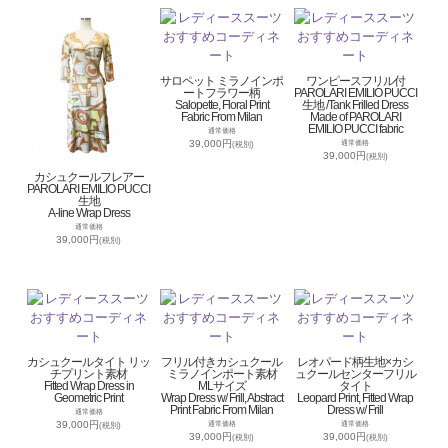
サロペット ミラノインポ
ワンピースフリル付
ートフラワー柄
PAROLARI EMILIO PUCCI
Salopette, Floral Print
生地 /Tank Frilled Dress
Fabric From Milan
Made of PAROLARI
EMILIO PUCCI fabric
通常価格
39,000円
通常価格
(税別)
39,000円
(税別)
カシュクールフレアー
PAROLARI EMILIO PUCCI
生地
A-line Wrap Dress
通常価格
39,000円
(税別)
カシュクールタイト リッ
フリル付きカシュクール
レオパード柄生地×カシ
チプリント素材
ミラノインポート素材
ュクールセンターフリル
Fitted Wrap Dress in
MLサイズ
タイト
Geometric Print
Wrap Dress w/ Frill, Abstract
Leopard Print, Fitted Wrap
Print Fabric From Milan
Dress w/ Frill
通常価格
39,000円
通常価格
通常価格
(税別)
39,000円
39,000円
(税別)
(税別)