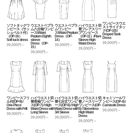
ワンピースウエ
ソフトタックワ
ウエストペプラ
ウエストペプラ
ハイウエスト切
ストサイドタッ
ンピース（サッ
ム八分袖ワンピ
ムワンピー
替フレアスリー
ク(OP-10) /
シュベルト付）
ース/Waist
ス/Waist Peplum
ブワンピース
Draped Tank
（OP-16）
Peplum Eighth
Dress（OP-
（OP-11）/Flare
Dress
Soft tuck dress
sleeve
14）
Sleeve High
39,000円～
Dress（OP-
Waist Dress
39,000円～
39,000円～
15）
39,000円～
39,000円～
ワンピースフリ
ハイウエスト切
ハイウエスト切
ハイウエスト切
キャミソールワ
ル付(OP-9) /
替長袖ワンピー
替七分丈ワンピ
替ノースリーブ
ンピース(OP-4) /
One-Piece
ス(OP-7) / High
ース(OP-6) / High
ワンピース(OP-
Camisole Dress
Dress with Frill
Waist Dress with
Waist Dress with
5) / Sleeveless
39,000円～
Long Sleeve
3/4 Sleeve
High Waist
39,000円～
Dress
39,000円～
39,000円～
39,000円～