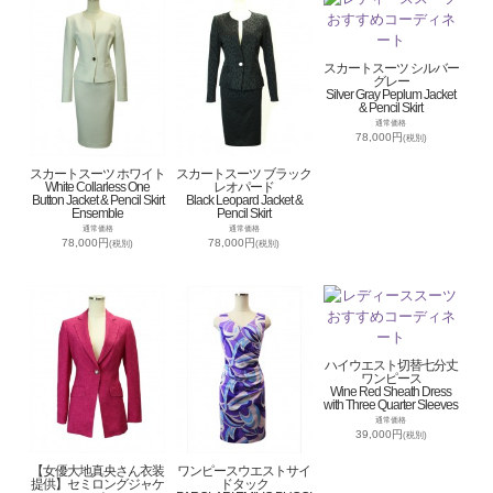
スカートスーツ シルバー
グレー
Silver Gray Peplum Jacket
& Pencil Skirt
通常価格
78,000円
(税別)
スカートスーツ ホワイト
スカートスーツ ブラック
White Collarless One
レオパード
Button Jacket & Pencil Skirt
Black Leopard Jacket &
Ensemble
Pencil Skirt
通常価格
通常価格
78,000円
78,000円
(税別)
(税別)
ハイウエスト切替七分丈
ワンピース
Wine Red Sheath Dress
with Three Quarter Sleeves
通常価格
39,000円
(税別)
【女優大地真央さん衣装
ワンピースウエストサイ
提供】セミロングジャケ
ドタック