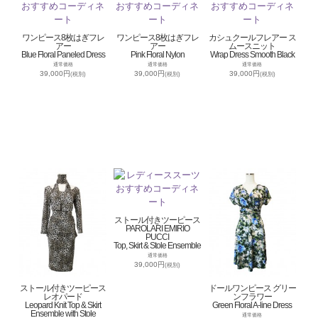
ワンピース8枚はぎフレ
ワンピース8枚はぎフレ
カシュクールフレアー ス
アー
アー
ムースニット
Blue Floral Paneled Dress
Pink Floral Nylon
Wrap Dress Smooth Black
通常価格
通常価格
通常価格
39,000円
39,000円
39,000円
(税別)
(税別)
(税別)
ストール付きツーピース
PAROLARI EMIRIO
PUCCI
Top, Skirt & Stole Ensemble
通常価格
39,000円
(税別)
ストール付きツーピース
ドールワンピース グリー
レオパード
ンフラワー
Leopard Knit Top & Skirt
Green Floral A-line Dress
Ensemble with Stole
通常価格