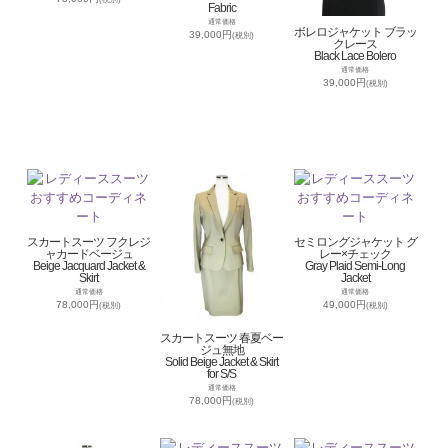
Fabric
通常価格
ボレロジャケット ブラッ
39,000円
(税別)
クレース
Black Lace Bolero
通常価格
39,000円
(税別)
スカートスーツ フクレジ
セミロングジャケット グ
ャカードベージュ
レー×チェック
Beige Jacquard Jacket &
Gray Plaid Semi-Long
Skirt
Jacket
通常価格
通常価格
78,000円
49,000円
(税別)
(税別)
スカートスーツ 春夏ベー
ジュ無地
Solid Beige Jacket & Skirt
for S/S
通常価格
78,000円
(税別)