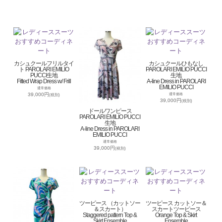
カシュクールフリルタイ
カシュクールひもなし
ト PAROLARI EMILIO
PAROLARI EMILIO PUCCI
PUCCI生地
生地
Fitted Wrap Dress w/ Frill
A-line Dress in PAROLARI
EMILIO PUCCI
通常価格
39,000円
通常価格
(税別)
39,000円
(税別)
ドールワンピース
PAROLARI EMILIO PUCCI
生地
A-line Dress in PAROLARI
EMILIO PUCCI
通常価格
39,000円
(税別)
ツーピース （カットソー
ツーピース カットソー＆
＆スカート）
スカートツーピース
Staggered pattern Top &
Orange Top & Skirt
Skirt Ensemble
Ensemble