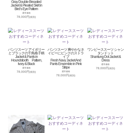
Gray Double Breasted
Jacket & Pleated Skirt in
Bird’s Eye Pattern
通常価格
78,000円
(税別)
パンツスーツ アイボリー
パンツスーツ 爽やかなネ
ワンピーススーツ シャン
とブラックの千鳥格子柄
イビーにピンクのストラ
タンドット
Jacket & Pants in
イプ
Shantung Dot Jacket &
Houndstooth Pattern,
Fresh Navy Jacket And
Dress
Ivory & Black
Pants Ensemble in Pink
通常価格
Stripe
78,000円
通常価格
(税別)
78,000円
通常価格
(税別)
78,000円
(税別)