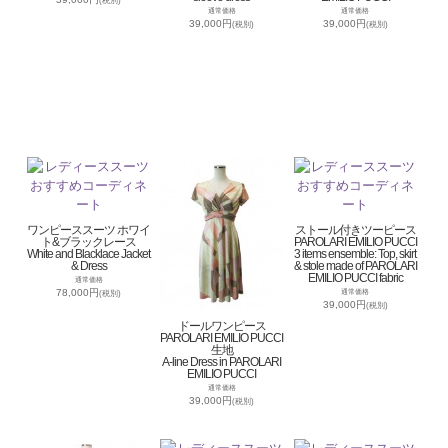
(税別)
通常価格
通常価格
39,000円
39,000円
(税別)
(税別)
ワンピーススーツ ホワイ
ストール付きツーピース
ト&ブラックレース
PAROLARI EMILIO PUCCI
White and Blacklace Jacket
3 items ensemble: Top, skirt
& Dress
& stole made of PAROLARI
EMILIO PUCCI fabric
通常価格
78,000円
通常価格
(税別)
39,000円
(税別)
ドールワンピース
PAROLARI EMILIO PUCCI
生地
A-line Dress in PAROLARI
EMILIO PUCCI
通常価格
39,000円
(税別)