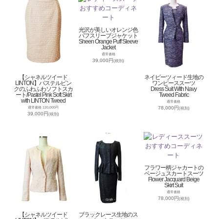
光沢が美しいオレンジ色
パフスリーブジャケット
Sheen Orange Puff Sleeve
Jacket
通常価格
39,000円
(税別)
【シャネルツイード
ネイビーツィード生地の
LINTON】パステルピン
ワンピーススーツ
クのふわふわソフトスカ
Dress Suit With Navy
ート/Pastel Pink Soft Skirt
Tweed Fabric
with LINTON Tweed
通常価格
78,000円
通常価格 120,000円
(税別)
39,000円
(税別)
フラワー柄ジャカートの
ベージュスカートスーツ
Flower Jacquard Beige
Skirt Suit
通常価格
78,000円
(税別)
【シャネルツイード
ブラックレース生地のス