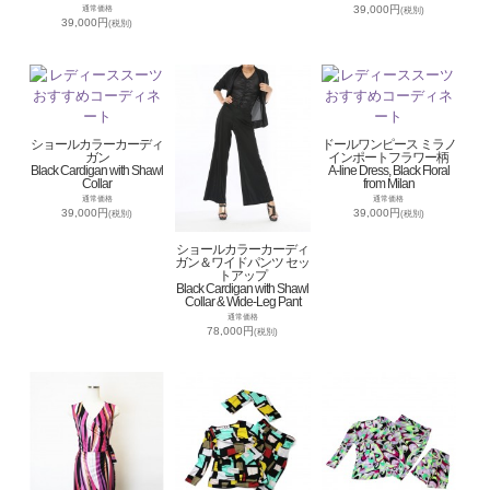
39,000円
通常価格
(税別)
39,000円
(税別)
ショールカラーカーディ
ドールワンピース ミラノ
ガン
インポートフラワー柄
Black Cardigan with Shawl
A-line Dress, Black Floral
Collar
from Milan
通常価格
通常価格
39,000円
39,000円
(税別)
(税別)
ショールカラーカーディ
ガン＆ワイドパンツ セッ
トアップ
Black Cardigan with Shawl
Collar & Wide-Leg Pant
通常価格
78,000円
(税別)