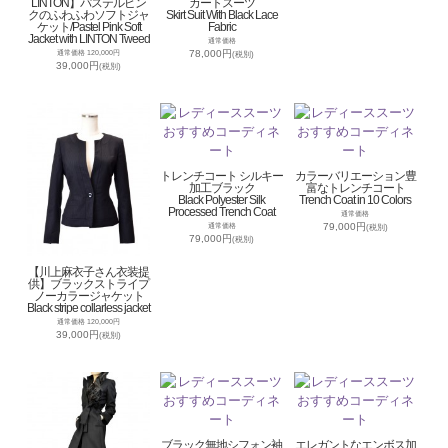
LINTON】パステルピン
カートスーツ
クのふわふわソフトジャ
Skirt Suit With Black Lace
ケット/Pastel Pink Soft
Fabric
Jacket with LINTON Tweed
通常価格
78,000円
通常価格 120,000円
(税別)
39,000円
(税別)
トレンチコート シルキー
カラーバリエーション豊
加工ブラック
富なトレンチコート
Black Polyester Silk
Trench Coat in 10 Colors
Processed Trench Coat
通常価格
79,000円
通常価格
(税別)
79,000円
(税別)
【川上麻衣子さん衣装提
供】ブラックストライプ
ノーカラージャケット
Black stripe collarless jacket
通常価格 120,000円
39,000円
(税別)
ブラック無地シフォン袖
エレガントなエンボス加