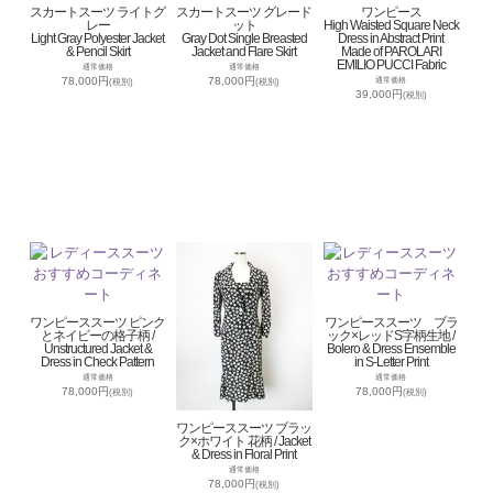
スカートスーツ ライトグ
スカートスーツ グレード
ワンピース
レー
ット
High Waisted Square Neck
Light Gray Polyester Jacket
Gray Dot Single Breasted
Dress in Abstract Print
& Pencil Skirt
Jacket and Flare Skirt
Made of PAROLARI
EMILIO PUCCI Fabric
通常価格
通常価格
78,000円
78,000円
通常価格
(税別)
(税別)
39,000円
(税別)
ワンピーススーツ ピンク
ワンピーススーツ ブラ
とネイビーの格子柄 /
ック×レッドS字柄生地 /
Unstructured Jacket &
Bolero & Dress Ensemble
Dress in Check Pattern
in S-Letter Print
通常価格
通常価格
78,000円
78,000円
(税別)
(税別)
ワンピーススーツ ブラッ
ク×ホワイト 花柄 / Jacket
& Dress in Floral Print
通常価格
78,000円
(税別)