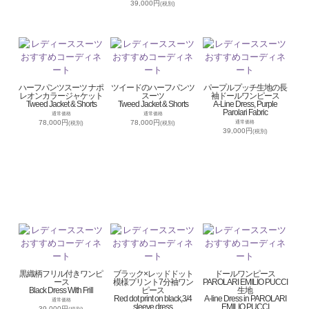
39,000円
(税別)
ハーフパンツスーツ ナポ
ツイードのハーフパンツ
パープルプッチ生地の長
レオンカラージャケット
スーツ
袖ドールワンピース
Tweed Jacket & Shorts
Tweed Jacket & Shorts
A-Line Dress, Purple
Parolari Fabric
通常価格
通常価格
78,000円
78,000円
通常価格
(税別)
(税別)
39,000円
(税別)
黒織柄フリル付きワンピ
ブラック×レッドドット
ドールワンピース
ース
模様プリント7分袖ワン
PAROLARI EMILIO PUCCI
Black Dress With Frill
ピース
生地
Red dot print on black,3/4
A-line Dress in PAROLARI
通常価格
sleeve dress
EMILIO PUCCI
39,000円