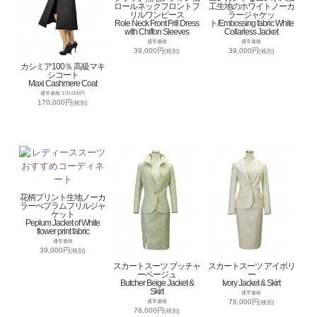
ロールネックフロントフ
工生地のホワイトノーカ
リルワンピース
ラージャケッ
Role Neck Front Frill Dress
ト/Embossing fabric White
with Chiffon Sleeves
Collarless Jacket
通常価格
通常価格
39,000円
39,000円
(税別)
(税別)
カシミア100％ 高級マキ
シコート
Maxi Cashmere Coat
通常価格 170,000円
170,000円
(税別)
花柄プリント生地ノーカ
ラーぺプラムフリルジャ
ケット
Peplum Jacket of White
flower print fabric
通常価格
39,000円
(税別)
スカートスーツ ブッチャ
スカートスーツ アイボリ
ーベージュ
ー
Butcher Beige Jacket &
Ivory Jacket & Skirt
Skirt
通常価格
78,000円
通常価格
(税別)
78,000円
(税別)