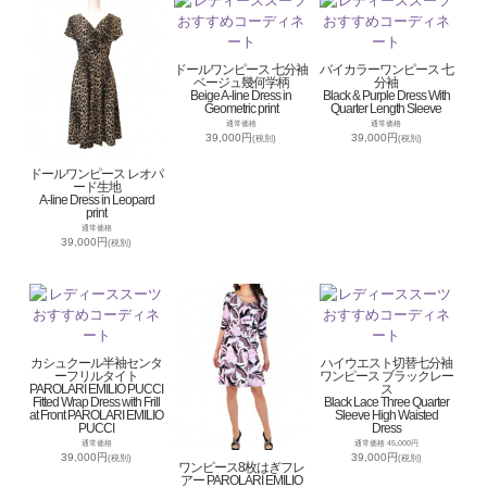
ドールワンピース 七分袖
バイカラーワンピース 七
ベージュ幾何学柄
分袖
Beige A-line Dress in
Black & Purple Dress With
Geometric print
Quarter Length Sleeve
通常価格
通常価格
39,000円
39,000円
(税別)
(税別)
ドールワンピース レオパ
ード生地
A-line Dress in Leopard
print
通常価格
39,000円
(税別)
カシュクール半袖センタ
ハイウエスト切替七分袖
ーフリルタイト
ワンピース ブラックレー
PAROLARI EMILIO PUCCI
ス
Fitted Wrap Dress with Frill
Black Lace Three Quarter
at Front PAROLARI EMILIO
Sleeve High Waisted
PUCCI
Dress
通常価格
通常価格 45,000円
39,000円
39,000円
(税別)
(税別)
ワンピース8枚はぎフレ
アー PAROLARI EMILIO