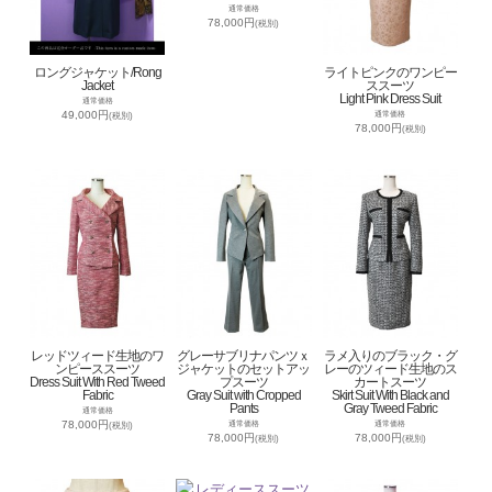
通常価格
78,000円
(税別)
ロングジャケット/Rong
ライトピンクのワンピー
Jacket
ススーツ
Light Pink Dress Suit
通常価格
49,000円
通常価格
(税別)
78,000円
(税別)
レッドツィード生地のワ
グレーサブリナパンツｘ
ラメ入りのブラック・グ
ンピーススーツ
ジャケットのセットアッ
レーのツィード生地のス
Dress Suit With Red Tweed
プスーツ
カートスーツ
Fabric
Gray Suit with Cropped
Skirt Suit With Black and
Pants
Gray Tweed Fabric
通常価格
78,000円
通常価格
通常価格
(税別)
78,000円
78,000円
(税別)
(税別)