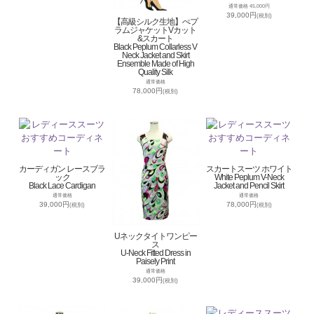
通常価格 45,000円
39,000円
(税別)
【高級シルク生地】ぺプ
ラムジャケットVカット
&スカート
Black Peplum Collarless V
Neck Jacket and Skirt
Ensemble Made of High
Quality Silk
通常価格
78,000円
(税別)
カーディガン レースブラ
スカートスーツ ホワイト
ック
White Peplum V-Neck
Black Lace Cardigan
Jacket and Pencil Skirt
通常価格
通常価格
39,000円
78,000円
(税別)
(税別)
Uネックタイトワンピー
ス
U-Neck Fitted Dress in
Paisely Print
通常価格
39,000円
(税別)