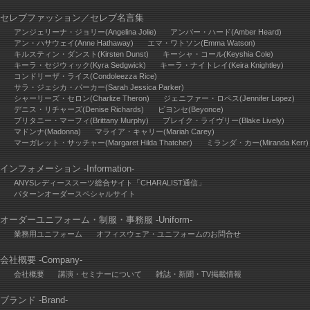
セレブファッション
／
セレブ名言集
アンジェリーナ・ジョリー(Angelina Jolie)
アンバー・ハード(Amber Heard)
アン・ハサウェイ(Anne Hathaway)
エマ・ワトソン(Emma Watson)
キルスティン・ダンスト(Kirsten Dunst)
キーシャ・コール(Keyshia Cole)
キーラ・セジウィック(Kyra Sedgwick)
キーラ・ナイトレイ(Keira Knightley)
コンドリーザ・ライス(Condoleezza Rice)
サラ・ジェシカ・パーカー(Sarah Jessica Parker)
シャーリーズ・セロン(Charlize Theron)
ジェニファー・ロペス(Jennifer Lopez)
デニス・リチャーズ(Denise Richards)
ビヨンセ(Beyonce)
ブリタニー・マーフィ(Brittany Murphy)
ブレイク・ライヴリー(Blake Lively)
マドンナ(Madonna)
マライア・キャリー(Mariah Carey)
マーガレット・サッチャー(Margaret Hilda Thatcher)
ミランダ・カー(Miranda Kerr)
インフォメーション -Information-
ANYSレディーススーツ総合サイト「CHARALIST通信」
パターンオーダースペシャルサイト
オーダーユニフォーム・制服・事務服 -Uniform-
業務用ユニフォーム
オフィスウェア・ユニフォームのお問合せ
会社概要 -Company-
会社概要
講演・セミナーについて
雑誌・新聞・TV掲載情報
ブランド -Brand-