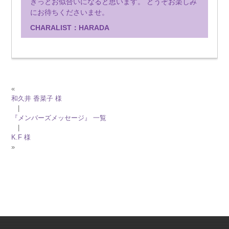
きっとお似合いになると思います。 どうぞお楽しみ
にお待ちくださいませ。
CHARALIST：HARADA
«
和久井 香菜子 様
|
『メンバーズメッセージ』 一覧
|
K.F 様
»