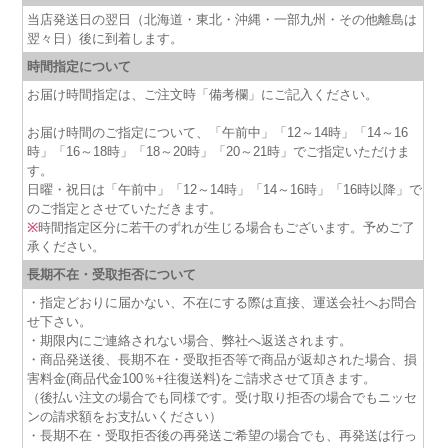
当店発送日の翌日（北海道・東北・沖縄・一部九州・その他離島は
翌々日）後に到着します。
時間指定について
お届け時間指定は、ご注文時「備考欄」にご記入ください。
お届け時間のご指定について、「午前中」「12～14時」「14～16
時」「16～18時」「18～20時」「20～21時」でご指定いただけま
す。
日曜・祝日は「午前中」「12～14時」「14～16時」「16時以降」で
のご指定とさせていただきます。
※
時間指定区分に若干のずれが生じる場合もございます。予めご了
承ください。
長期不在・受取拒否について
・指定どおりに届かない、不在にする際は直接、運送会社へお問合
せ下さい。
・期限内にご連絡されない場合、弊社へ返送されます。
・商品発送後、長期不在・受取拒否等で商品が返却された場合、損
害料金(商品代金100％+往復送料)をご請求させて頂きます。
（後払い注文の場合でも同様です。受け取り拒否の場合でもニッセ
ンの請求額をお支払いください）
・長期不在・受取拒否後の再発送ご希望の場合でも、再発送は行っ