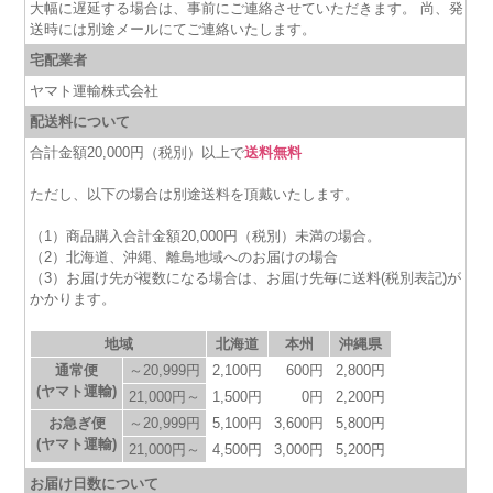
大幅に遅延する場合は、事前にご連絡させていただきます。 尚、発
送時には別途メールにてご連絡いたします。
宅配業者
ヤマト運輸株式会社
配送料について
合計金額20,000円（税別）以上で
送料無料
ただし、以下の場合は別途送料を頂戴いたします。
（1）商品購入合計金額20,000円（税別）未満の場合。
（2）北海道、沖縄、離島地域へのお届けの場合
（3）お届け先が複数になる場合は、お届け先毎に送料(税別表記)が
かかります。
地域
北海道
本州
沖縄県
通常便
～20,999円
2,100円
600円
2,800円
(ヤマト運輸)
21,000円～
1,500円
0円
2,200円
お急ぎ便
～20,999円
5,100円
3,600円
5,800円
(ヤマト運輸)
21,000円～
4,500円
3,000円
5,200円
お届け日数について