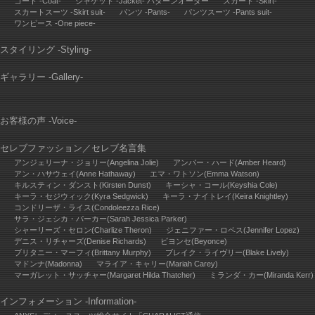
コート -Coat-
ジャケット -Jacket- パターンオーダー
スカート -Skirt-
スカートスーツ -Skirt suit-
パンツ -Pants-
パンツスーツ -Pants suit-
ワンピース -One piece-
スタイリング -Styling-
ギャラリー -Gallery-
お客様の声 -Voice-
セレブファッション
／
セレブ名言集
アンジェリーナ・ジョリー(Angelina Jolie)
アンバー・ハード(Amber Heard)
アン・ハサウェイ(Anne Hathaway)
エマ・ワトソン(Emma Watson)
キルスティン・ダンスト(Kirsten Dunst)
キーシャ・コール(Keyshia Cole)
キーラ・セジウィック(Kyra Sedgwick)
キーラ・ナイトレイ(Keira Knightley)
コンドリーザ・ライス(Condoleezza Rice)
サラ・ジェシカ・パーカー(Sarah Jessica Parker)
シャーリーズ・セロン(Charlize Theron)
ジェニファー・ロペス(Jennifer Lopez)
デニス・リチャーズ(Denise Richards)
ビヨンセ(Beyonce)
ブリタニー・マーフィ(Brittany Murphy)
ブレイク・ライヴリー(Blake Lively)
マドンナ(Madonna)
マライア・キャリー(Mariah Carey)
マーガレット・サッチャー(Margaret Hilda Thatcher)
ミランダ・カー(Miranda Kerr)
インフォメーション -Information-