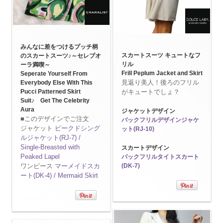
みんなに差をつけるプッチ柄
スカートスーツ キュートなフ
のスカートスーツ♪～セレブオ
リル
ーラ満喫～
Frill Peplum Jacket and Skirt
Seperate Yourself From
見返り美人！後ろのフリル
Everybody Else With This
Pucci Patterned Skirt
がキュートでしょ？
Suit♪ Get The Celebrity
Aura
ジャケットデザイン
■このデザインでご注文
バックフリルデザインジャケ
ジャケット
ピークドシング
ット(RJ-10)
ルジャケット(RJ-7) /
Single-Breasted with
スカートデザイン
Peaked Lapel
バックフリルタイトスカート
ワンピース
マーメイドスカ
(DK-7)
ート(DK-4) / Mermaid Skirt