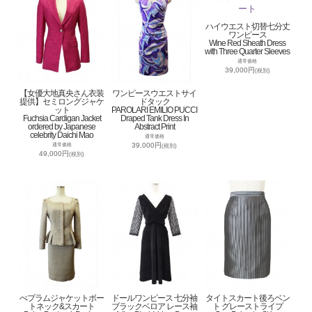
ハイウエスト切替七分丈
ワンピース
Wine Red Sheath Dress
with Three Quarter Sleeves
通常価格
39,000円
(税別)
【女優大地真央さん衣装
ワンピースウエストサイ
提供】セミロングジャケ
ドタック
ット
PAROLARI EMILIO PUCCI
Fuchsia Cardigan Jacket
Draped Tank Dress In
ordered by Japanese
Abstract Print
celebrity Daichi Mao
通常価格
39,000円
通常価格
(税別)
49,000円
(税別)
ぺプラムジャケットボー
ドールワンピース 七分袖
タイトスカート後ろベン
トネック&スカート
ブラックベロア レース袖
ト グレーストライプ