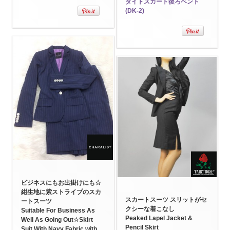
タイトスカート後ろベント
(DK-2)
ビジネスにもお出掛けにも☆
紺生地に紫ストライプのスカ
スカートスーツ スリットがセ
ートスーツ
クシーな着こなし
Suitable For Business As
Peaked Lapel Jacket &
Well As Going Out☆Skirt
Pencil Skirt
Suit With Navy Fabric with