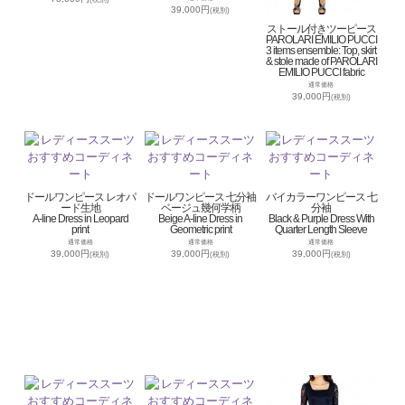
39,000円
(税別)
ストール付きツーピース
PAROLARI EMILIO PUCCI
3 items ensemble: Top, skirt
& stole made of PAROLARI
EMILIO PUCCI fabric
通常価格
39,000円
(税別)
ドールワンピース レオパ
ドールワンピース 七分袖
バイカラーワンピース 七
ード生地
ベージュ幾何学柄
分袖
A-line Dress in Leopard
Beige A-line Dress in
Black & Purple Dress With
print
Geometric print
Quarter Length Sleeve
通常価格
通常価格
通常価格
39,000円
39,000円
39,000円
(税別)
(税別)
(税別)