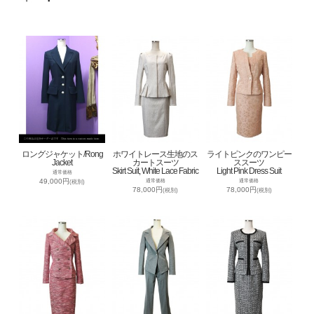
ロングジャケット/Rong
ホワイトレース生地のス
ライトピンクのワンピー
Jacket
カートスーツ
ススーツ
Skirt Suit, White Lace Fabric
Light Pink Dress Suit
通常価格
49,000円
通常価格
通常価格
(税別)
78,000円
78,000円
(税別)
(税別)