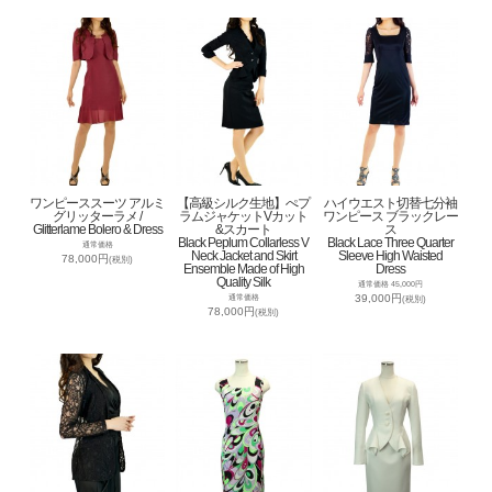
ワンピーススーツ アルミ
【高級シルク生地】ぺプ
ハイウエスト切替七分袖
グリッターラメ /
ラムジャケットVカット
ワンピース ブラックレー
Glitterlame Bolero & Dress
&スカート
ス
Black Peplum Collarless V
Black Lace Three Quarter
通常価格
Neck Jacket and Skirt
Sleeve High Waisted
78,000円
(税別)
Ensemble Made of High
Dress
Quality Silk
通常価格 45,000円
39,000円
通常価格
(税別)
78,000円
(税別)