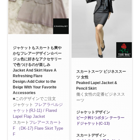
ジャケットもスカートも爽や
かなフレアーデザイン☆ベー
ジュ色に好きなアクセサリー
で色つけるのが楽しみ
Jacket And Skirt Have A
スカートスーツ ビジネススー
Refreshing Flare
ツ 女性
Design♪Add Color to the
Peaked Lapel Jacket &
Beige With Your Favorite
Pencil Skirt
Accessories
働く女性の定番ビジネスス
■このデザインでご注文
ーツ
ジャケット
フレアラペルジ
ャケット(RJ-11) / Flared
ジャケットデザイン
Lapel Flap Jacket
ピーク衿1つボタン テーラー
スカート
フレアースカート
ドジャケット(C-13)
F （DK-17) Flare Skirt Type
F
スカートデザイン