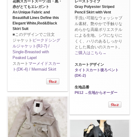
花柄スカートスーツ♪白・黒・
レーストライプ
赤がとてもエレガント
Gray Polyester Striped
An Unique Fabric and
Pencil Skirt with Vent
Beautifull Lines Define this
手洗い可能なウォッシャブ
Elegant White,Red&Black
ル素材。艶やかで手触りな
Skirt Suit
めらかな高級ポリエステル
■このデザインでご注文
による生地。シワになりに
ジャケット
ピークドシング
くく、ハリのあるしっかり
ルジャケット(RJ-7) /
とした風合いのスカート。
Single-Breasted with
ご購入はこちら→
Peaked Lapel
スカート
マーメイドスカー
スカートデザイン
ト(DK-4) / Mermaid Skirt
タイトスカート後ろベント
(DK-2)
生地品番
P612 →生地からオーダー