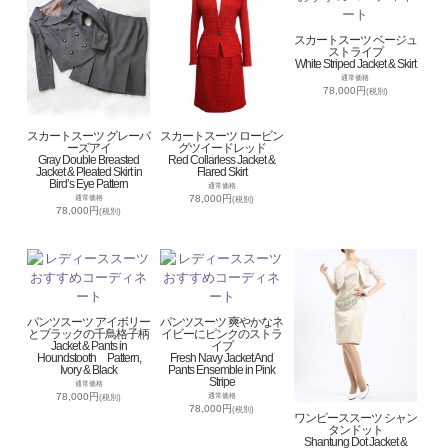
スカートスーツ ベージュ
ストライプ
White Striped Jacket & Skirt
通常価格
78,000円
(税別)
スカートスーツ グレーバ
スカートスーツ ロービン
ーズアイ
グツイードレッド
Gray Double Breasted
Red Collarless Jacket &
Jacket & Pleated Skirt in
Flared Skirt
Bird’s Eye Pattern
通常価格
78,000円
通常価格
(税別)
78,000円
(税別)
パンツスーツ アイボリー
パンツスーツ 爽やかなネ
とブラックの千鳥格子柄
イビーにピンクのストラ
Jacket & Pants in
イプ
Houndstooth Pattern,
Fresh Navy Jacket And
Ivory & Black
Pants Ensemble in Pink
Stripe
通常価格
78,000円
通常価格
(税別)
78,000円
(税別)
ワンピーススーツ シャン
タンドット
Shantung Dot Jacket &