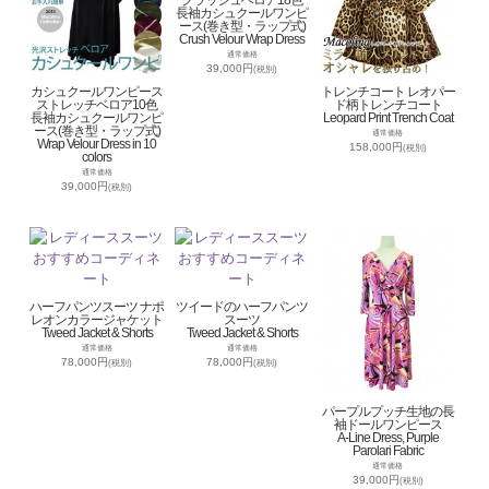
長袖カシュクールワンピ
ース(巻き型・ラップ式)
Crush Velour Wrap Dress
通常価格
39,000円
(税別)
カシュクールワンピース
トレンチコート レオパー
ストレッチベロア10色
ド柄トレンチコート
長袖カシュクールワンピ
Leopard Print Trench Coat
ース(巻き型・ラップ式)
通常価格
Wrap Velour Dress in 10
158,000円
(税別)
colors
通常価格
39,000円
(税別)
ハーフパンツスーツ ナポ
ツイードのハーフパンツ
レオンカラージャケット
スーツ
Tweed Jacket & Shorts
Tweed Jacket & Shorts
通常価格
通常価格
78,000円
78,000円
(税別)
(税別)
パープルプッチ生地の長
袖ドールワンピース
A-Line Dress, Purple
Parolari Fabric
通常価格
39,000円
(税別)