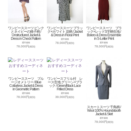
ワンピーススーツ ピンク
ワンピーススーツ ブラッ
ワンピーススーツ ブラ
とネイビーの格子柄 /
ク×ホワイト 花柄 / Jacket
ック×レッドS字柄生地 /
Unstructured Jacket &
& Dress in Floral Print
Bolero & Dress Ensemble
Dress in Check Pattern
in S-Letter Print
通常価格
78,000円
通常価格
通常価格
(税別)
78,000円
78,000円
(税別)
(税別)
ワンピーススーツ ブル
ワンピースフリル付 レ
ージオメトリー / Blue
ース生地 グリーン×ブラ
Collarless Jacket & Dress
ック / Green/Black Lace
in Geometric Pattern
Frilled Dress
通常価格
通常価格
78,000円
39,000円
(税別)
(税別)
スカートスーツ 千鳥柄 /
Wool 100% Houndstooth
Jacket & Skirt
通常価格
78,000円
(税別)