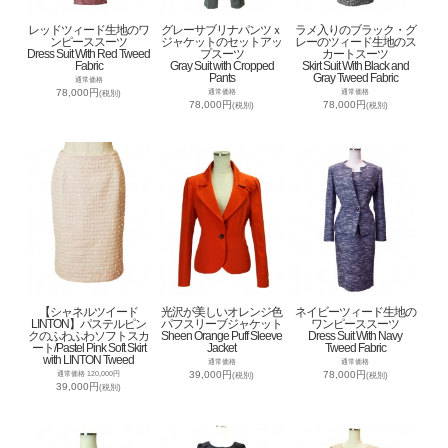
レッドツィード生地のワ
グレーサブリナパンツｘ
ラメ入りのブラック・グ
ンピーススーツ
ジャケットのセットアッ
レーのツィード生地のス
Dress Suit With Red Tweed
プスーツ
カートスーツ
Fabric
Gray Suit with Cropped
Skirt Suit With Black and
Pants
Gray Tweed Fabric
通常価格
78,000円
通常価格
通常価格
(税別)
78,000円
78,000円
(税別)
(税別)
【シャネルツイード
光沢が美しいオレンジ色
ネイビーツィード生地の
LINTON】パステルピン
パフスリーブジャケット
ワンピーススーツ
クのふわふわソフトスカ
Sheen Orange Puff Sleeve
Dress Suit With Navy
ート/Pastel Pink Soft Skirt
Jacket
Tweed Fabric
with LINTON Tweed
通常価格
通常価格
39,000円
78,000円
通常価格 120,000円
(税別)
(税別)
39,000円
(税別)