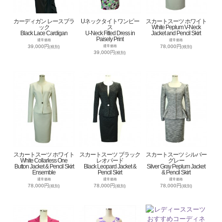
カーディガン レースブラ
Uネックタイトワンピー
スカートスーツ ホワイト
ック
ス
White Peplum V-Neck
Black Lace Cardigan
U-Neck Fitted Dress in
Jacket and Pencil Skirt
Paisely Print
通常価格
通常価格
39,000円
78,000円
通常価格
(税別)
(税別)
39,000円
(税別)
スカートスーツ ホワイト
スカートスーツ ブラック
スカートスーツ シルバー
White Collarless One
レオパード
グレー
Button Jacket & Pencil Skirt
Black Leopard Jacket &
Silver Gray Peplum Jacket
Ensemble
Pencil Skirt
& Pencil Skirt
通常価格
通常価格
通常価格
78,000円
78,000円
78,000円
(税別)
(税別)
(税別)