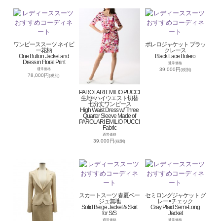
ワンピーススーツ ネイビ
ボレロジャケット ブラッ
ー花柄
クレース
One Button Jacket and
Black Lace Bolero
Dress in Floral Print
通常価格
39,000円
通常価格
(税別)
78,000円
(税別)
PAROLARI EMILIO PUCCI
生地×ハイウエスト切替
七分丈ワンピース
High Waist Dress w/ Three
Quarter Sleeve Made of
PAROLARI EMILIO PUCCI
Fabric
通常価格
39,000円
(税別)
スカートスーツ 春夏ベー
セミロングジャケット グ
ジュ無地
レー×チェック
Solid Beige Jacket & Skirt
Gray Plaid Semi-Long
for S/S
Jacket
通常価格
通常価格