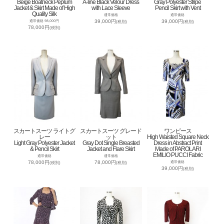
Beige Boatneck Peplum
A-line Black Velour Dress
Gray Polyester Stripe
Jacket & Skirt Made of High
with Lace Sleeve
Pencil Skirt with Vent
Quality Silk
通常価格
通常価格
39,000円
39,000円
通常価格 98,000円
(税別)
(税別)
78,000円
(税別)
スカートスーツ ライトグ
スカートスーツ グレード
ワンピース
レー
ット
High Waisted Square Neck
Light Gray Polyester Jacket
Gray Dot Single Breasted
Dress in Abstract Print
& Pencil Skirt
Jacket and Flare Skirt
Made of PAROLARI
EMILIO PUCCI Fabric
通常価格
通常価格
78,000円
78,000円
通常価格
(税別)
(税別)
39,000円
(税別)