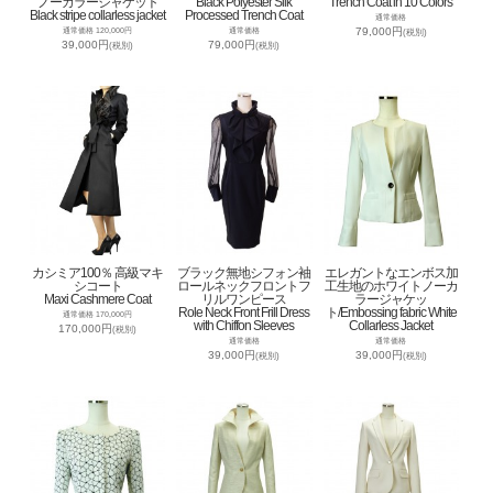
ノーカラージャケット
Black Polyester Silk
Trench Coat in 10 Colors
Black stripe collarless jacket
Processed Trench Coat
通常価格
79,000円
通常価格 120,000円
通常価格
(税別)
39,000円
79,000円
(税別)
(税別)
カシミア100％ 高級マキ
ブラック無地シフォン袖
エレガントなエンボス加
シコート
ロールネックフロントフ
工生地のホワイトノーカ
Maxi Cashmere Coat
リルワンピース
ラージャケッ
Role Neck Front Frill Dress
ト/Embossing fabric White
通常価格 170,000円
with Chiffon Sleeves
Collarless Jacket
170,000円
(税別)
通常価格
通常価格
39,000円
39,000円
(税別)
(税別)