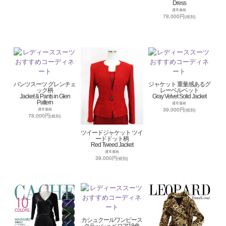
Dress
通常価格
78,000円
(税別)
パンツスーツ グレンチェ
ジャケット 重量感あるグ
ック柄
レーベルベット
Jacket & Pants in Glen
Gray Velvet Solid Jacket
Pattern
通常価格
39,000円
通常価格
(税別)
78,000円
(税別)
ツイードジャケット ツイ
ードドット柄
Red Tweed Jacket
通常価格
39,000円
(税別)
カシュクールワンピース
クラッシュベロア18色