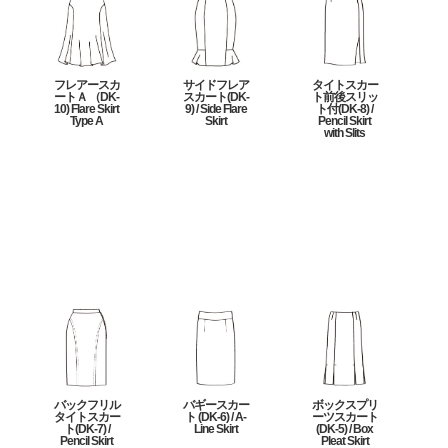
フレアースカ
サイドフレア
タイトスカー
ートＡ （DK-
スカート(DK-
ト前後スリッ
10) Flare Skirt
9) / Side Flare
ト付(DK-8) /
Type A
Skirt
Pencil Skirt
with Slits
バックフリル
バギースカー
ボックスプリ
タイトスカー
ト (DK-6) / A-
ーツスカート
ト(DK-7) /
Line Skirt
(DK-5) / Box
Pencil Skirt
Pleat Skirt