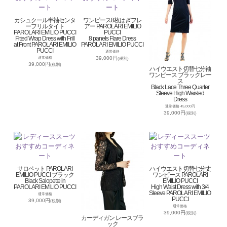
カシュクール半袖センタ
ワンピース8枚はぎフレ
ーフリルタイト
アー PAROLARI EMILIO
PAROLARI EMILIO PUCCI
PUCCI
Fitted Wrap Dress with Frill
8 panels Flare Dress
at Front PAROLARI EMILIO
PAROLARI EMILIO PUCCI
PUCCI
通常価格
39,000円
通常価格
(税別)
39,000円
(税別)
ハイウエスト切替七分袖
ワンピース ブラックレー
ス
Black Lace Three Quarter
Sleeve High Waisted
Dress
通常価格 45,000円
39,000円
(税別)
サロペット PAROLARI
ハイウエスト切替七分丈
EMILIO PUCCI ブラック
ワンピース PAROLARI
Black Salopette in
EMILIO PUCCI
PAROLARI EMILIO PUCCI
High Waist Dress with 3/4
Sleeve PAROLARI EMILIO
通常価格
PUCCI
39,000円
(税別)
通常価格
39,000円
(税別)
カーディガン レースブラ
ック