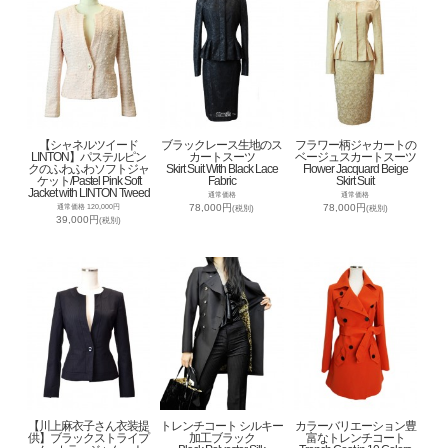
【シャネルツイード
ブラックレース生地のス
フラワー柄ジャカートの
LINTON】パステルピン
カートスーツ
ベージュスカートスーツ
クのふわふわソフトジャ
Skirt Suit With Black Lace
Flower Jacquard Beige
ケット/Pastel Pink Soft
Fabric
Skirt Suit
Jacket with LINTON Tweed
通常価格
通常価格
78,000円
78,000円
通常価格 120,000円
(税別)
(税別)
39,000円
(税別)
【川上麻衣子さん衣装提
トレンチコート シルキー
カラーバリエーション豊
供】ブラックストライプ
加工ブラック
富なトレンチコート