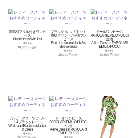
黒織柄フリル付きワンピ
ブラック×レッドドット
ドールワンピース
ース
模様プリント7分袖ワン
PAROLARI EMILIO PUCCI
Black Dress With Frill
ピース
生地
Red dot print on black,3/4
A-line Dress in PAROLARI
通常価格
sleeve dress
EMILIO PUCCI
39,000円
(税別)
通常価格
通常価格
39,000円
39,000円
(税別)
(税別)
ワンピーススーツ ホワイ
ドールワンピース
ト&ブラックレース
PAROLARI EMILIO PUCCI
White and Blacklace Jacket
生地
& Dress
A-line Dress in PAROLARI
EMILIO PUCCI
通常価格
78,000円
通常価格
(税別)