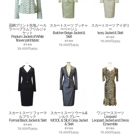
花柄プリント生地ノーカ
スカートスーツ ブッチャ
スカートスーツ アイボリ
ラーぺプラムフリルジャ
ーベージュ
ー
ケット
Butcher Beige Jacket &
Ivory Jacket & Skirt
Peplum Jacket of White
Skirt
通常価格
flower print fabric
78,000円
通常価格
(税別)
78,000円
通常価格
(税別)
39,000円
(税別)
スカートスーツ フォーマ
スカートスーツ ウール&
ワンピーススーツ
ルブラック
シルク グレー
Leopard
Formal Black Jacket & Skirt
WOOL & SILK Gray Jacket
Leopard Jacket and Dress
& Skirt
Ensemble
通常価格
78,000円
通常価格
通常価格
(税別)
78,000円
78,000円
(税別)
(税別)