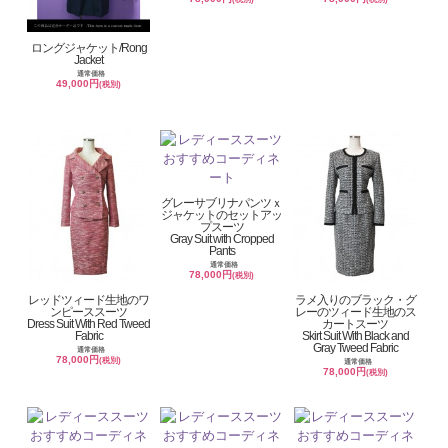
ロングジャケット/Rong
Jacket
通常価格
49,000円
(税別)
グレーサブリナパンツｘ
ジャケットのセットアッ
プスーツ
Gray Suit with Cropped
Pants
通常価格
78,000円
(税別)
レッドツィード生地のワ
ラメ入りのブラック・グ
ンピーススーツ
レーのツィード生地のス
Dress Suit With Red Tweed
カートスーツ
Fabric
Skirt Suit With Black and
Gray Tweed Fabric
通常価格
78,000円
(税別)
通常価格
78,000円
(税別)