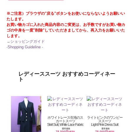
※ご注意）ブラウザの"戻る"ボタンをお使いにならないようお願いい
たします。
お買い物カゴに入れた商品内容のご変更は、お手数ですがお買い物カ
ゴの中身を一度"削除"していただきましてから、再入力をお願いいた
します。
→
ショッピングガイド
-
Shopping Guideline -
レディーススーツ おすすめコーディネー
ト
ホワイトレース生地のス
ライトピンクのワンピー
カートスーツ
ススーツ
Skirt Suit, White Lace Fabric
Light Pink Dress Suit
通常価格
通常価格
78,000円
78,000円
(税別)
(税別)