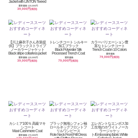
Jacket with LINTON Tweed
通常価格 120,000円
39,000円
(税別)
【川上麻衣子さん衣装提
トレンチコート シルキー
カラーバリエーション豊
供】ブラックストライプ
加工ブラック
富なトレンチコート
ノーカラージャケット
Black Polyester Silk
Trench Coat in 10 Colors
Black stripe collarless jacket
Processed Trench Coat
通常価格
79,000円
(税別)
通常価格 120,000円
通常価格
39,000円
79,000円
(税別)
(税別)
カシミア100％ 高級マキ
ブラック無地シフォン袖
エレガントなエンボス加
シコート
ロールネックフロントフ
工生地のホワイトノーカ
Maxi Cashmere Coat
リルワンピース
ラージャケッ
Role Neck Front Frill Dress
ト/Embossing fabric White
通常価格 170,000円