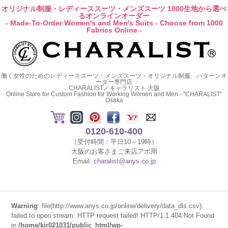
オリジナル制服・レディーススーツ・メンズスーツ 1000生地から選べ
るオンラインオーダー
- Made-To-Order Women's and Men's Suits - Choose from 1000
Fabrics Online -
働く女性のためのレディーススーツ・メンズスーツ・オリジナル制服、パターンオ
ーダー専門店
CHARALIST／キャラリスト 大阪
Online Store for Custom Fashion for Working Women and Men - "CHARALIST"
Osaka
0120-610-400
（受付時間：平日10～19時）
大阪のお客さまご来店アポ用
Email:
charalist@anys.co.jp
Warning
: file(http://www.anys.co.jp/online/delivery/data_dls.csv):
failed to open stream: HTTP request failed! HTTP/1.1 404 Not Found
in
/home/kir021031/public_html/wp-