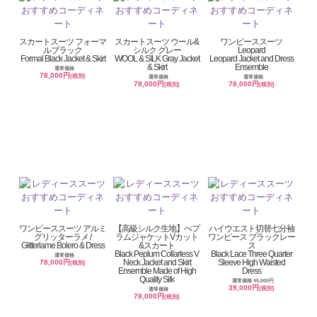
スカートスーツ フォーマ
スカートスーツ ウール&
ワンピーススーツ
ルブラック
シルク グレー
Leopard
Formal Black Jacket & Skirt
WOOL & SILK Gray Jacket
Leopard Jacket and Dress
& Skirt
Ensemble
通常価格
78,000円
(税別)
通常価格
通常価格
78,000円
78,000円
(税別)
(税別)
ワンピーススーツ アルミ
【高級シルク生地】ぺプ
ハイウエスト切替七分袖
グリッターラメ /
ラムジャケットVカット
ワンピース ブラックレー
Glitterlame Bolero & Dress
&スカート
ス
Black Peplum Collarless V
Black Lace Three Quarter
通常価格
Neck Jacket and Skirt
Sleeve High Waisted
78,000円
(税別)
Ensemble Made of High
Dress
Quality Silk
通常価格 45,000円
39,000円
(税別)
通常価格
78,000円
(税別)