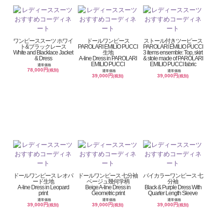
ワンピーススーツ ホワイ
ドールワンピース
ストール付きツーピース
ト&ブラックレース
PAROLARI EMILIO PUCCI
PAROLARI EMILIO PUCCI
White and Blacklace Jacket
生地
3 items ensemble: Top, skirt
& Dress
A-line Dress in PAROLARI
& stole made of PAROLARI
EMILIO PUCCI
EMILIO PUCCI fabric
通常価格
78,000円
(税別)
通常価格
通常価格
39,000円
39,000円
(税別)
(税別)
ドールワンピース レオパ
ドールワンピース 七分袖
バイカラーワンピース 七
ード生地
ベージュ幾何学柄
分袖
A-line Dress in Leopard
Beige A-line Dress in
Black & Purple Dress With
print
Geometric print
Quarter Length Sleeve
通常価格
通常価格
通常価格
39,000円
39,000円
39,000円
(税別)
(税別)
(税別)