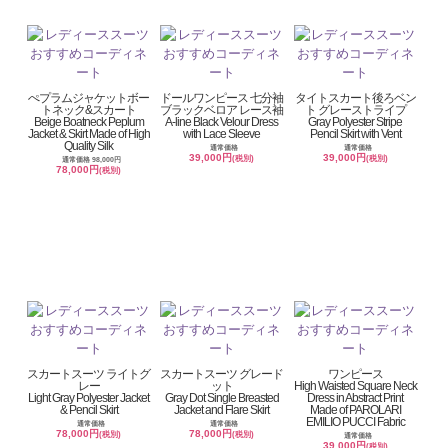
ぺプラムジャケットボー
ドールワンピース 七分袖
タイトスカート後ろベン
トネック&スカート
ブラックベロア レース袖
ト グレーストライプ
Beige Boatneck Peplum
A-line Black Velour Dress
Gray Polyester Stripe
Jacket & Skirt Made of High
with Lace Sleeve
Pencil Skirt with Vent
Quality Silk
通常価格
通常価格
39,000円
39,000円
(税別)
(税別)
通常価格 98,000円
78,000円
(税別)
スカートスーツ ライトグ
スカートスーツ グレード
ワンピース
レー
ット
High Waisted Square Neck
Light Gray Polyester Jacket
Gray Dot Single Breasted
Dress in Abstract Print
& Pencil Skirt
Jacket and Flare Skirt
Made of PAROLARI
EMILIO PUCCI Fabric
通常価格
通常価格
78,000円
78,000円
(税別)
(税別)
通常価格
39,000円
(税別)