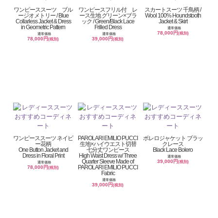
ワンピーススーツ ブル
ワンピースフリル付 レ
スカートスーツ 千鳥柄 /
ージオメトリー / Blue
ース生地 グリーン×ブラ
Wool 100% Houndstooth
Collarless Jacket & Dress
ック / Green/Black Lace
Jacket & Skirt
in Geometric Pattern
Frilled Dress
通常価格
78,000円
(税別)
通常価格
通常価格
78,000円
39,000円
(税別)
(税別)
ワンピーススーツ ネイビ
PAROLARI EMILIO PUCCI
ボレロジャケット ブラッ
ー花柄
生地×ハイウエスト切替
クレース
One Button Jacket and
七分丈ワンピース
Black Lace Bolero
Dress in Floral Print
High Waist Dress w/ Three
通常価格
Quarter Sleeve Made of
39,000円
(税別)
通常価格
PAROLARI EMILIO PUCCI
78,000円
(税別)
Fabric
通常価格
39,000円
(税別)