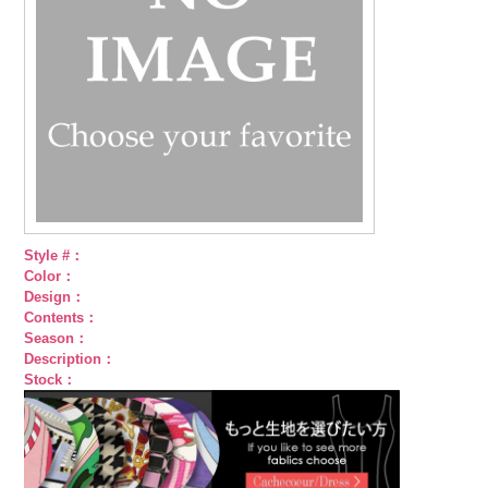
Style #：
Color：
Design：
Contents：
Season：
Description：
Stock：