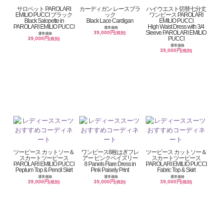
サロペット PAROLARI
カーディガン レースブラ
ハイウエスト切替七分丈
EMILIO PUCCI ブラック
ック
ワンピース PAROLARI
Black Salopette in
Black Lace Cardigan
EMILIO PUCCI
PAROLARI EMILIO PUCCI
High Waist Dress with 3/4
通常価格
Sleeve PAROLARI EMILIO
39,000円
(税別)
通常価格
PUCCI
39,000円
(税別)
通常価格
39,000円
(税別)
ツーピース カットソー＆
ワンピース8枚はぎフレ
ツーピース カットソー＆
スカートツーピース
アー ピンクペイズリー
スカートツーピース
PAROLARI EMILIO PUCCI
8 Panels Flare Dress in
PAROLARI EMILIO PUCCI
Peplum Top & Pencil Skirt
Pink Paisely Print
Fabric Top & Skirt
通常価格
通常価格
通常価格
39,000円
39,000円
39,000円
(税別)
(税別)
(税別)