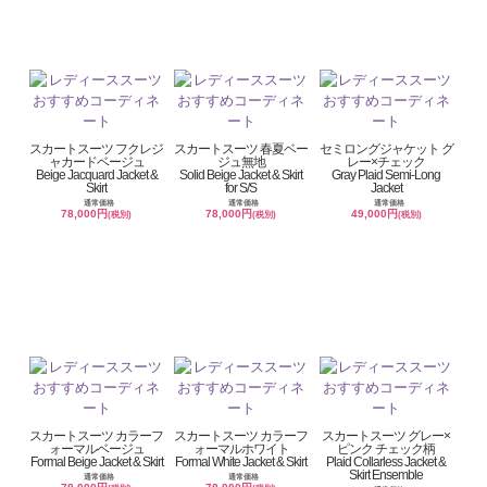
スカートスーツ フクレジ
スカートスーツ 春夏ベー
セミロングジャケット グ
ャカードベージュ
ジュ無地
レー×チェック
Beige Jacquard Jacket &
Solid Beige Jacket & Skirt
Gray Plaid Semi-Long
Skirt
for S/S
Jacket
通常価格
通常価格
通常価格
78,000円
78,000円
49,000円
(税別)
(税別)
(税別)
スカートスーツ カラーフ
スカートスーツ カラーフ
スカートスーツ グレー×
ォーマルベージュ
ォーマルホワイト
ピンク チェック柄
Formal Beige Jacket & Skirt
Formal White Jacket & Skirt
Plaid Collarless Jacket &
Skirt Ensemble
通常価格
通常価格