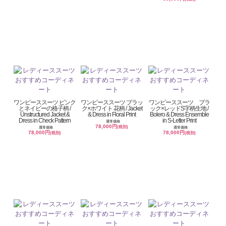
ワンピーススーツ ピンク
ワンピーススーツ ブラッ
ワンピーススーツ ブラ
とネイビーの格子柄 /
ク×ホワイト 花柄 / Jacket
ック×レッドS字柄生地 /
Unstructured Jacket &
& Dress in Floral Print
Bolero & Dress Ensemble
Dress in Check Pattern
in S-Letter Print
通常価格
78,000円
(税別)
通常価格
通常価格
78,000円
78,000円
(税別)
(税別)