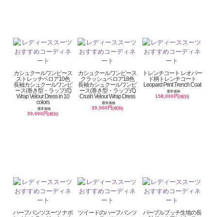
カシュクールワンピース
カシュクールワンピース
トレンチコート レオパー
ストレッチベロア10色
クラッシュベロア18色
ド柄トレンチコート
長袖カシュクールワンピ
長袖カシュクールワンピ
Leopard Print Trench Coat
ース(巻き型・ラップ式)
ース(巻き型・ラップ式)
通常価格
Wrap Velour Dress in 10
Crush Velour Wrap Dress
158,000円
(税別)
colors
通常価格
39,000円
(税別)
通常価格
39,000円
(税別)
ハーフパンツスーツ ナポ
ツイードのハーフパンツ
パープルプッチ生地の長