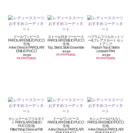
ドールワンピース
ストール付きツーピース
ぺプラムフリルカットソ
PAROLARI EMILIO PUCCI
PAROLARI EMILIO PUCCI
ー&フレアスカート セッ
生地
生地
トアップ
A-line Dress in PAROLARI
Top, Skirt & Stole Ensemble
Peplum Top & Skirt in
EMILIO PUCCI
Leopard Print
通常価格
39,000円
(税別)
通常価格
通常価格
39,000円
39,000円
(税別)
(税別)
カシュクールフリルタイ
ドールワンピース
カシュクールひもなし
ト PAROLARI EMILIO
PAROLARI EMILIO PUCCI
PAROLARI EMILIO PUCCI
PUCCI生地
生地
生地
Fitted Wrap Dress w/ Frill
A-line Dress in PAROLARI
A-line Dress in PAROLARI
EMILIO PUCCI
EMILIO PUCCI