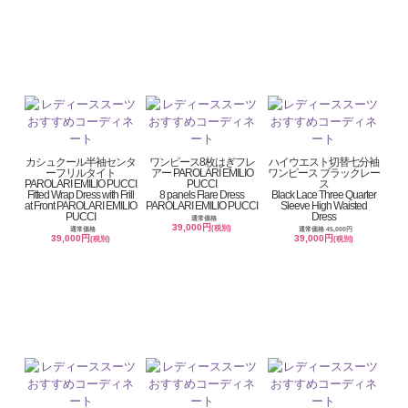
カシュクール半袖センタ
ワンピース8枚はぎフレ
ハイウエスト切替七分袖
ーフリルタイト
アー PAROLARI EMILIO
ワンピース ブラックレー
PAROLARI EMILIO PUCCI
PUCCI
ス
Fitted Wrap Dress with Frill
8 panels Flare Dress
Black Lace Three Quarter
at Front PAROLARI EMILIO
PAROLARI EMILIO PUCCI
Sleeve High Waisted
PUCCI
Dress
通常価格
39,000円
(税別)
通常価格
通常価格 45,000円
39,000円
39,000円
(税別)
(税別)