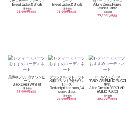
レオンカラージャケット
スーツ
袖ドールワンピース
Tweed Jacket & Shorts
Tweed Jacket & Shorts
A-Line Dress, Purple
Parolari Fabric
通常価格
通常価格
78,000円
78,000円
(税別)
(税別)
通常価格
39,000円
(税別)
黒織柄フリル付きワンピ
ブラック×レッドドット
ドールワンピース
ース
模様プリント7分袖ワン
PAROLARI EMILIO PUCCI
Black Dress With Frill
ピース
生地
Red dot print on black,3/4
A-line Dress in PAROLARI
通常価格
sleeve dress
EMILIO PUCCI
39,000円
(税別)
通常価格
通常価格
39,000円
39,000円
(税別)
(税別)