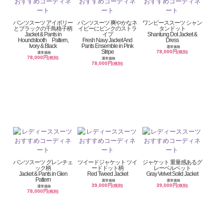
パンツスーツ アイボリー
パンツスーツ 爽やかなネ
ワンピーススーツ シャン
とブラックの千鳥格子柄
イビーにピンクのストラ
タンドット
Jacket & Pants in
イプ
Shantung Dot Jacket &
Houndstooth Pattern,
Fresh Navy Jacket And
Dress
Ivory & Black
Pants Ensemble in Pink
通常価格
Stripe
78,000円
(税別)
通常価格
78,000円
(税別)
通常価格
78,000円
(税別)
パンツスーツ グレンチェ
ツイードジャケット ツイ
ジャケット 重量感あるグ
ック柄
ードドット柄
レーベルベット
Jacket & Pants in Glen
Red Tweed Jacket
Gray Velvet Solid Jacket
Pattern
通常価格
通常価格
39,000円
39,000円
(税別)
(税別)
通常価格
78,000円
(税別)