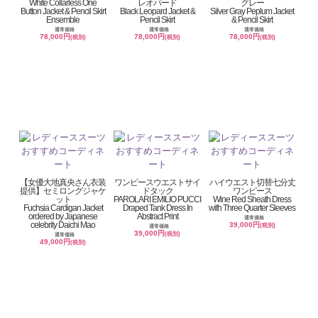
White Collarless One
レオパード
グレー
Button Jacket & Pencil Skirt
Black Leopard Jacket &
Silver Gray Peplum Jacket
Ensemble
Pencil Skirt
& Pencil Skirt
通常価格
通常価格
通常価格
78,000円
78,000円
78,000円
(税別)
(税別)
(税別)
【女優大地真央さん衣装
ワンピースウエストサイ
ハイウエスト切替七分丈
提供】セミロングジャケ
ドタック
ワンピース
ット
PAROLARI EMILIO PUCCI
Wine Red Sheath Dress
Fuchsia Cardigan Jacket
Draped Tank Dress In
with Three Quarter Sleeves
ordered by Japanese
Abstract Print
通常価格
celebrity Daichi Mao
39,000円
(税別)
通常価格
39,000円
(税別)
通常価格
49,000円
(税別)