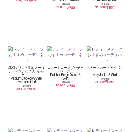
with Chiffon Sleeves
Collarless Jacket
170,000円
(税別)
通常価格
通常価格
39,000円
39,000円
(税別)
(税別)
花柄プリント生地ノーカ
スカートスーツ ブッチャ
スカートスーツ アイボリ
ラーぺプラムフリルジャ
ーベージュ
ー
ケット
Butcher Beige Jacket &
Ivory Jacket & Skirt
Peplum Jacket of White
Skirt
通常価格
flower print fabric
78,000円
(税別)
通常価格
78,000円
(税別)
通常価格
39,000円
(税別)