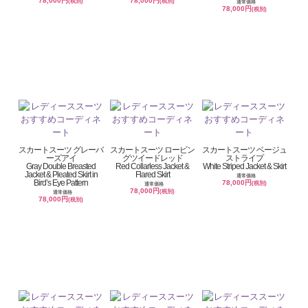
78,000円
78,000円
(税別)
(税別)
通常価格
78,000円
(税別)
スカートスーツ グレーバ
スカートスーツ ロービン
スカートスーツ ベージュ
ーズアイ
グツイードレッド
ストライプ
Gray Double Breasted
Red Collarless Jacket &
White Striped Jacket & Skirt
Jacket & Pleated Skirt in
Flared Skirt
通常価格
Bird’s Eye Pattern
78,000円
(税別)
通常価格
78,000円
(税別)
通常価格
78,000円
(税別)