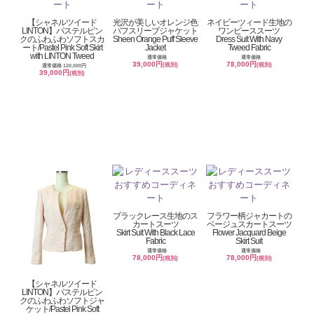
【シャネルツイード
光沢が美しいオレンジ色
ネイビーツィード生地の
LINTON】パステルピン
パフスリーブジャケット
ワンピーススーツ
クのふわふわソフトスカ
Sheen Orange Puff Sleeve
Dress Suit With Navy
ート/Pastel Pink Soft Skirt
Jacket
Tweed Fabric
with LINTON Tweed
通常価格
通常価格
39,000円
78,000円
(税別)
(税別)
通常価格 120,000円
39,000円
(税別)
ブラックレース生地のス
フラワー柄ジャカートの
カートスーツ
ベージュスカートスーツ
Skirt Suit With Black Lace
Flower Jacquard Beige
Fabric
Skirt Suit
通常価格
通常価格
78,000円
78,000円
(税別)
(税別)
【シャネルツイード
LINTON】パステルピン
クのふわふわソフトジャ
ケット/Pastel Pink Soft