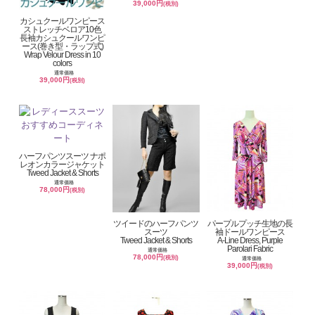
39,000円
(税別)
カシュクールワンピース
ストレッチベロア10色
長袖カシュクールワンピ
ース(巻き型・ラップ式)
Wrap Velour Dress in 10
colors
通常価格
39,000円
(税別)
ハーフパンツスーツ ナポ
レオンカラージャケット
Tweed Jacket & Shorts
通常価格
78,000円
(税別)
ツイードのハーフパンツ
パープルプッチ生地の長
スーツ
袖ドールワンピース
Tweed Jacket & Shorts
A-Line Dress, Purple
Parolari Fabric
通常価格
78,000円
(税別)
通常価格
39,000円
(税別)