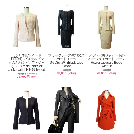
【シャネルツイード
ブラックレース生地のス
フラワー柄ジャカートの
LINTON】パステルピン
カートスーツ
ベージュスカートスーツ
クのふわふわソフトジャ
Skirt Suit With Black Lace
Flower Jacquard Beige
ケット/Pastel Pink Soft
Fabric
Skirt Suit
Jacket with LINTON Tweed
通常価格
通常価格
78,000円
78,000円
(税別)
(税別)
通常価格 120,000円
39,000円
(税別)