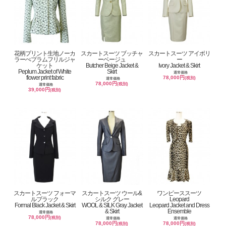
花柄プリント生地ノーカ
スカートスーツ ブッチャ
スカートスーツ アイボリ
ラーぺプラムフリルジャ
ーベージュ
ー
ケット
Butcher Beige Jacket &
Ivory Jacket & Skirt
Peplum Jacket of White
Skirt
通常価格
flower print fabric
78,000円
(税別)
通常価格
78,000円
(税別)
通常価格
39,000円
(税別)
スカートスーツ フォーマ
スカートスーツ ウール&
ワンピーススーツ
ルブラック
シルク グレー
Leopard
Formal Black Jacket & Skirt
WOOL & SILK Gray Jacket
Leopard Jacket and Dress
& Skirt
Ensemble
通常価格
78,000円
(税別)
通常価格
通常価格
78,000円
78,000円
(税別)
(税別)