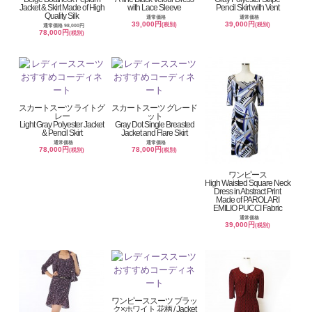
Jacket & Skirt Made of High
with Lace Sleeve
Pencil Skirt with Vent
Quality Silk
通常価格
通常価格
39,000円
39,000円
(税別)
(税別)
通常価格 98,000円
78,000円
(税別)
スカートスーツ ライトグ
スカートスーツ グレード
レー
ット
Light Gray Polyester Jacket
Gray Dot Single Breasted
& Pencil Skirt
Jacket and Flare Skirt
通常価格
通常価格
78,000円
78,000円
(税別)
(税別)
ワンピース
High Waisted Square Neck
Dress in Abstract Print
Made of PAROLARI
EMILIO PUCCI Fabric
通常価格
39,000円
(税別)
ワンピーススーツ ブラッ
ク×ホワイト 花柄 / Jacket