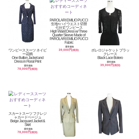
PAROLARI EMILIO PUCCI
生地×ハイウエスト切替
七分丈ワンピース
High Waist Dress w/ Three
Quarter Sleeve Made of
PAROLARI EMILIO PUCCI
Fabric
通常価格
ワンピーススーツ ネイビ
ボレロジャケット ブラッ
39,000円
(税別)
ー花柄
クレース
One Button Jacket and
Black Lace Bolero
Dress in Floral Print
通常価格
39,000円
(税別)
通常価格
78,000円
(税別)
スカートスーツ フクレジ
ャカードベージュ
Beige Jacquard Jacket &
Skirt
通常価格
78,000円
(税別)