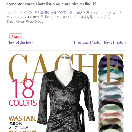
content/themes/charalist/single-mc.php
on line
19
レディーススーツ 1000生地から選べるオーダー通販
> カシュクールワンピース
クラッシュベロア18色 長袖カシュクールワンピース(巻き型・ラップ式)
Crush Velour Wrap Dress
Play Slideshow
‹ Previous Photo
Next Photo ›