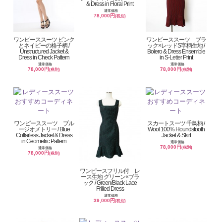
& Dress in Floral Print
通常価格
78,000円
(税別)
ワンピーススーツ ピンク
ワンピーススーツ ブラ
とネイビーの格子柄 /
ック×レッドS字柄生地 /
Unstructured Jacket &
Bolero & Dress Ensemble
Dress in Check Pattern
in S-Letter Print
通常価格
通常価格
78,000円
78,000円
(税別)
(税別)
ワンピーススーツ ブル
スカートスーツ 千鳥柄 /
ージオメトリー / Blue
Wool 100% Houndstooth
Collarless Jacket & Dress
Jacket & Skirt
in Geometric Pattern
通常価格
78,000円
(税別)
通常価格
78,000円
(税別)
ワンピースフリル付 レ
ース生地 グリーン×ブラ
ック / Green/Black Lace
Frilled Dress
通常価格
39,000円
(税別)