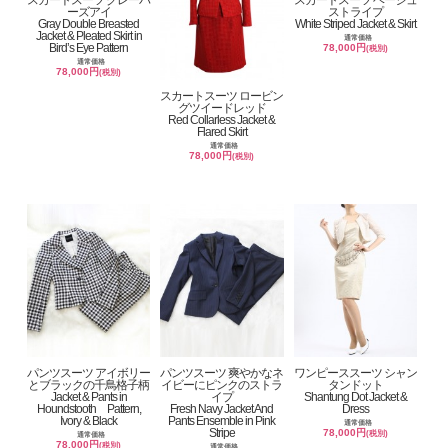
ーズアイ
ストライプ
Gray Double Breasted
White Striped Jacket & Skirt
Jacket & Pleated Skirt in
通常価格
Bird’s Eye Pattern
78,000円
(税別)
通常価格
78,000円
(税別)
スカートスーツ ロービン
グツイードレッド
Red Collarless Jacket &
Flared Skirt
通常価格
78,000円
(税別)
パンツスーツ アイボリー
パンツスーツ 爽やかなネ
ワンピーススーツ シャン
とブラックの千鳥格子柄
イビーにピンクのストラ
タンドット
Jacket & Pants in
イプ
Shantung Dot Jacket &
Houndstooth Pattern,
Fresh Navy Jacket And
Dress
Ivory & Black
Pants Ensemble in Pink
通常価格
Stripe
78,000円
(税別)
通常価格
78,000円
(税別)
通常価格