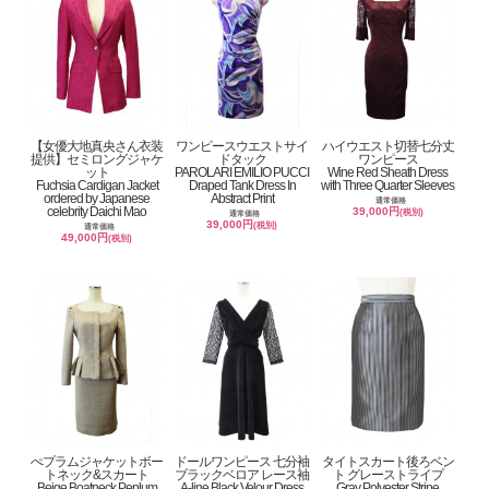
【女優大地真央さん衣装
ワンピースウエストサイ
ハイウエスト切替七分丈
提供】セミロングジャケ
ドタック
ワンピース
ット
PAROLARI EMILIO PUCCI
Wine Red Sheath Dress
Fuchsia Cardigan Jacket
Draped Tank Dress In
with Three Quarter Sleeves
ordered by Japanese
Abstract Print
通常価格
celebrity Daichi Mao
39,000円
(税別)
通常価格
39,000円
(税別)
通常価格
49,000円
(税別)
ぺプラムジャケットボー
ドールワンピース 七分袖
タイトスカート後ろベン
トネック&スカート
ブラックベロア レース袖
ト グレーストライプ
Beige Boatneck Peplum
A-line Black Velour Dress
Gray Polyester Stripe