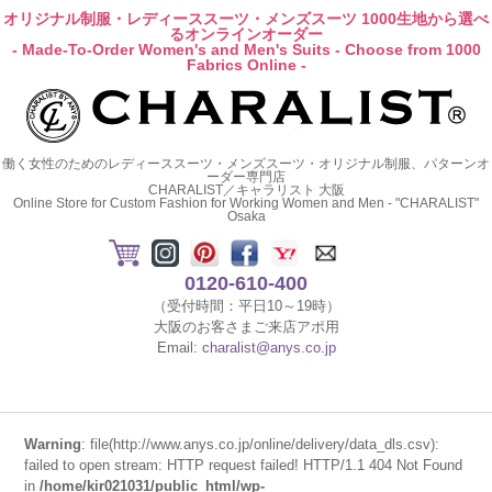
オリジナル制服・レディーススーツ・メンズスーツ 1000生地から選べ
るオンラインオーダー
- Made-To-Order Women's and Men's Suits - Choose from 1000
Fabrics Online -
働く女性のためのレディーススーツ・メンズスーツ・オリジナル制服、パターンオ
ーダー専門店
CHARALIST／キャラリスト 大阪
Online Store for Custom Fashion for Working Women and Men - "CHARALIST"
Osaka
0120-610-400
（受付時間：平日10～19時）
大阪のお客さまご来店アポ用
Email:
charalist@anys.co.jp
Warning
: file(http://www.anys.co.jp/online/delivery/data_dls.csv):
failed to open stream: HTTP request failed! HTTP/1.1 404 Not Found
in
/home/kir021031/public_html/wp-