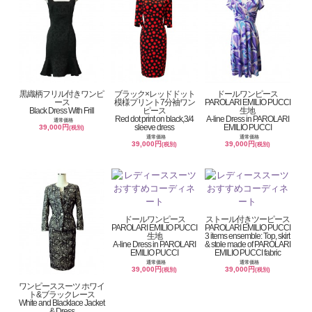
黒織柄フリル付きワンピ
ブラック×レッドドット
ドールワンピース
ース
模様プリント7分袖ワン
PAROLARI EMILIO PUCCI
Black Dress With Frill
ピース
生地
Red dot print on black,3/4
A-line Dress in PAROLARI
通常価格
sleeve dress
EMILIO PUCCI
39,000円
(税別)
通常価格
通常価格
39,000円
39,000円
(税別)
(税別)
ドールワンピース
ストール付きツーピース
PAROLARI EMILIO PUCCI
PAROLARI EMILIO PUCCI
生地
3 items ensemble: Top, skirt
A-line Dress in PAROLARI
& stole made of PAROLARI
EMILIO PUCCI
EMILIO PUCCI fabric
通常価格
通常価格
39,000円
39,000円
(税別)
(税別)
ワンピーススーツ ホワイ
ト&ブラックレース
White and Blacklace Jacket
& Dress