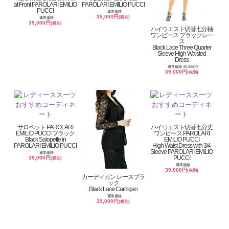
at Front PAROLARI EMILIO
PAROLARI EMILIO PUCCI
PUCCI
通常価格
39,000円
(税別)
通常価格
39,000円
(税別)
ハイウエスト切替七分袖
ワンピース ブラックレー
ス
Black Lace Three Quarter
Sleeve High Waisted
Dress
通常価格 45,000円
39,000円
(税別)
サロペット PAROLARI
ハイウエスト切替七分丈
EMILIO PUCCI ブラック
ワンピース PAROLARI
Black Salopette in
EMILIO PUCCI
PAROLARI EMILIO PUCCI
High Waist Dress with 3/4
Sleeve PAROLARI EMILIO
通常価格
PUCCI
39,000円
(税別)
通常価格
39,000円
(税別)
カーディガン レースブラ
ック
Black Lace Cardigan
通常価格
39,000円
(税別)