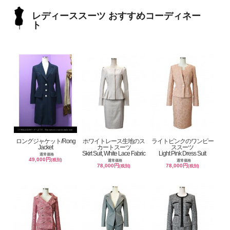
レディーススーツ おすすめコーディネー
ト
ロングジャケット/Rong
ホワイトレース生地のス
ライトピンクのワンピー
Jacket
カートスーツ
ススーツ
Skirt Suit, White Lace Fabric
Light Pink Dress Suit
通常価格
49,000円
(税別)
通常価格
通常価格
78,000円
78,000円
(税別)
(税別)