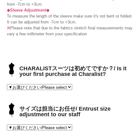
from -7cm to +3cm.
◆Sleeve Adjustment◆
To measure the length of the sleeve make sure it's not bent or folded.
It can be adjusted from -7cm to +3cm.
※
Please note that due to the fabrics stretch final measurements may
vary a few millimeter from your specification
CHARALISTスーツは初めてですか？/ Is it
your first purchase at Charalist?
サイズは担当にお任せ/ Entrust size
adjustment to our staff