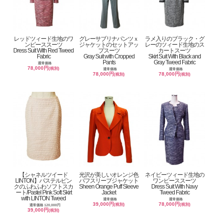
レッドツィード生地のワ
グレーサブリナパンツｘ
ラメ入りのブラック・グ
ンピーススーツ
ジャケットのセットアッ
レーのツィード生地のス
Dress Suit With Red Tweed
プスーツ
カートスーツ
Fabric
Gray Suit with Cropped
Skirt Suit With Black and
Pants
Gray Tweed Fabric
通常価格
78,000円
(税別)
通常価格
通常価格
78,000円
78,000円
(税別)
(税別)
【シャネルツイード
光沢が美しいオレンジ色
ネイビーツィード生地の
LINTON】パステルピン
パフスリーブジャケット
ワンピーススーツ
クのふわふわソフトスカ
Sheen Orange Puff Sleeve
Dress Suit With Navy
ート/Pastel Pink Soft Skirt
Jacket
Tweed Fabric
with LINTON Tweed
通常価格
通常価格
39,000円
78,000円
(税別)
(税別)
通常価格 120,000円
39,000円
(税別)