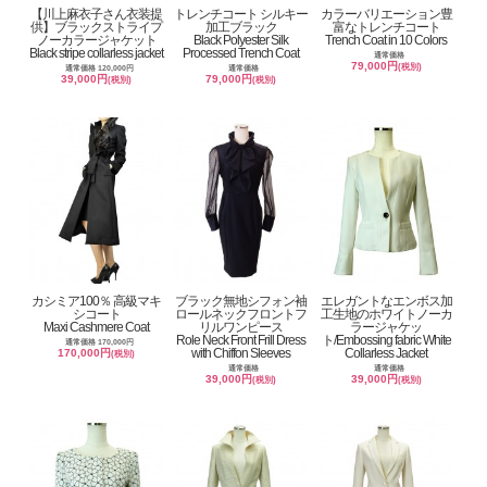
【川上麻衣子さん衣装提
トレンチコート シルキー
カラーバリエーション豊
供】ブラックストライプ
加工ブラック
富なトレンチコート
ノーカラージャケット
Black Polyester Silk
Trench Coat in 10 Colors
Black stripe collarless jacket
Processed Trench Coat
通常価格
79,000円
(税別)
通常価格 120,000円
通常価格
39,000円
79,000円
(税別)
(税別)
カシミア100％ 高級マキ
ブラック無地シフォン袖
エレガントなエンボス加
シコート
ロールネックフロントフ
工生地のホワイトノーカ
Maxi Cashmere Coat
リルワンピース
ラージャケッ
Role Neck Front Frill Dress
ト/Embossing fabric White
通常価格 170,000円
with Chiffon Sleeves
Collarless Jacket
170,000円
(税別)
通常価格
通常価格
39,000円
39,000円
(税別)
(税別)