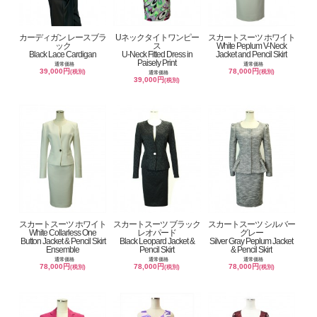
カーディガン レースブラ
Uネックタイトワンピー
スカートスーツ ホワイト
ック
ス
White Peplum V-Neck
Black Lace Cardigan
U-Neck Fitted Dress in
Jacket and Pencil Skirt
Paisely Print
通常価格
通常価格
39,000円
78,000円
(税別)
(税別)
通常価格
39,000円
(税別)
スカートスーツ ホワイト
スカートスーツ ブラック
スカートスーツ シルバー
White Collarless One
レオパード
グレー
Button Jacket & Pencil Skirt
Black Leopard Jacket &
Silver Gray Peplum Jacket
Ensemble
Pencil Skirt
& Pencil Skirt
通常価格
通常価格
通常価格
78,000円
78,000円
78,000円
(税別)
(税別)
(税別)