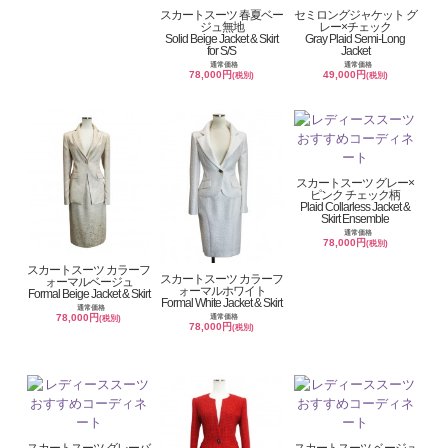
スカートスーツ 春夏ベー
セミロングジャケット グ
ジュ無地
レー×チェック
Solid Beige Jacket & Skirt
Gray Plaid Semi-Long
for S/S
Jacket
通常価格
通常価格
78,000円
49,000円
(税別)
(税別)
スカートスーツ グレー×
ピンク チェック柄
Plaid Collarless Jacket &
Skirt Ensemble
通常価格
78,000円
(税別)
スカートスーツ カラーフ
スカートスーツ カラーフ
ォーマルベージュ
ォーマルホワイト
Formal Beige Jacket & Skirt
Formal White Jacket & Skirt
通常価格
78,000円
通常価格
(税別)
78,000円
(税別)
スカートスーツ グレーバ
スカートスーツ ベージュ