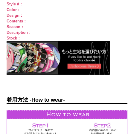
Style #：
Color：
Design：
Contents：
Season：
Description：
Stock：
着用方法 -How to wear-