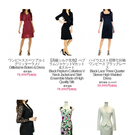
ワンピーススーツ アルミ
【高級シルク生地】ぺプ
ハイウエスト切替七分袖
グリッターラメ /
ラムジャケットVカット
ワンピース ブラックレー
Glitterlame Bolero & Dress
&スカート
ス
Black Peplum Collarless V
Black Lace Three Quarter
通常価格
Neck Jacket and Skirt
Sleeve High Waisted
78,000円
(税別)
Ensemble Made of High
Dress
Quality Silk
通常価格 45,000円
39,000円
(税別)
通常価格
78,000円
(税別)