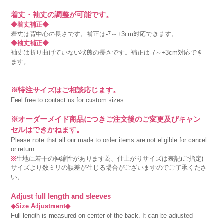
着丈・袖丈の調整が可能です。
◆着丈補正◆
着丈は背中心の長さです。補正は-7～+3cm対応できます。
◆袖丈補正◆
袖丈は折り曲げていない状態の長さです。補正は-7～+3cm対応でき
ます。
※特注サイズはご相談応じます。
Feel free to contact us for custom sizes.
※オーダーメイド商品につきご注文後のご変更及びキャン
セルはできかねます。
Please note that all our made to order items are not eligible for cancel
or return.
※
生地に若干の伸縮性があります為、仕上がりサイズは表記(ご指定)
サイズより数ミリの誤差が生じる場合がございますのでご了承くださ
い。
Adjust full length and sleeves
◆Size Adjustment◆
Full length is measured on center of the back. It can be adjusted