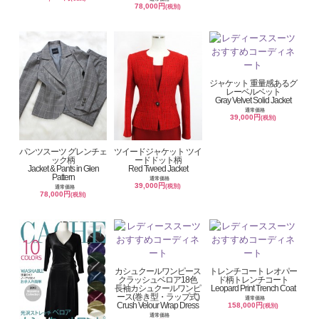
78,000円
(税別)
ジャケット 重量感あるグ
レーベルベット
Gray Velvet Solid Jacket
通常価格
39,000円
(税別)
パンツスーツ グレンチェ
ツイードジャケット ツイ
ック柄
ードドット柄
Jacket & Pants in Glen
Red Tweed Jacket
Pattern
通常価格
39,000円
(税別)
通常価格
78,000円
(税別)
カシュクールワンピース
トレンチコート レオパー
クラッシュベロア18色
ド柄トレンチコート
長袖カシュクールワンピ
Leopard Print Trench Coat
ース(巻き型・ラップ式)
通常価格
Crush Velour Wrap Dress
158,000円
(税別)
通常価格