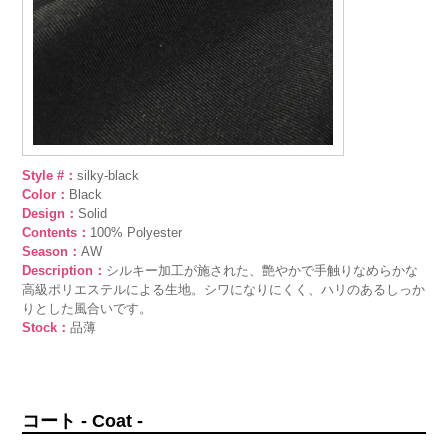
Style #：
silky-black
Color：
Black
Design：
Solid
Contents：
100% Polyester
Season：
AW
Description：
シルキー加工が施された、艶やかで手触りなめらかな
高級ポリエステルによる生地。シワになりにくく、ハリのあるしっか
りとした風合いです。
Stock：
品薄
コート - Coat -