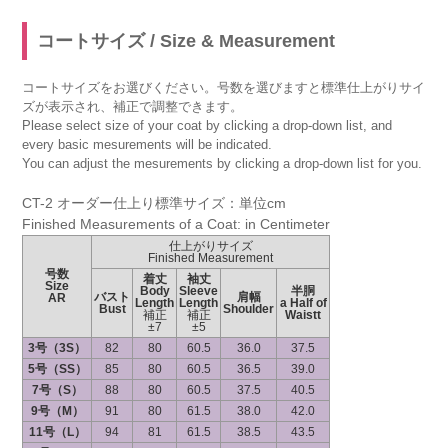
コートサイズ / Size & Measurement
コートサイズをお選びください。号数を選びますと標準仕上がりサイ
ズが表示され、補正で調整できます。
Please select size of your coat by clicking a drop-down list, and
every basic mesurements will be indicated.
You can adjust the mesurements by clicking a drop-down list for you.
CT-2 オーダー仕上り標準サイズ：単位cm
Finished Measurements of a Coat: in Centimeter
仕上がりサイズ
Finished Measurement
号数
着丈
袖丈
Size
Body
Sleeve
半胴
バスト
肩幅
AR
Length
Length
a Half of
Bust
Shoulder
補正
補正
Waistt
±7
±5
3号（3S）
82
80
60.5
36.0
37.5
5号（SS）
85
80
60.5
36.5
39.0
7号（S）
88
80
60.5
37.5
40.5
9号（M）
91
80
61.5
38.0
42.0
11号（L）
94
81
61.5
38.5
43.5