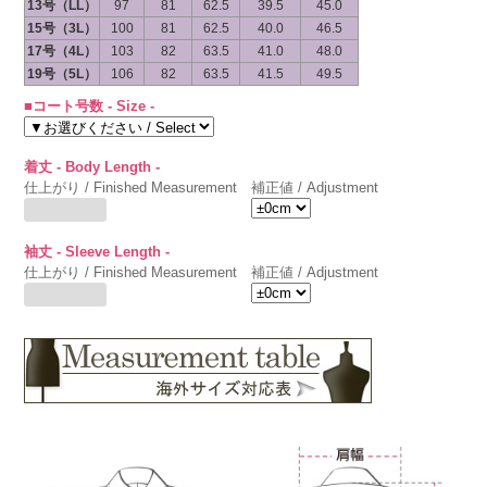
13号（LL）
97
81
62.5
39.5
45.0
15号（3L）
100
81
62.5
40.0
46.5
17号（4L）
103
82
63.5
41.0
48.0
19号（5L）
106
82
63.5
41.5
49.5
■コート号数 - Size -
着丈 - Body Length -
仕上がり / Finished Measurement
補正値 / Adjustment
袖丈 - Sleeve Length -
仕上がり / Finished Measurement
補正値 / Adjustment