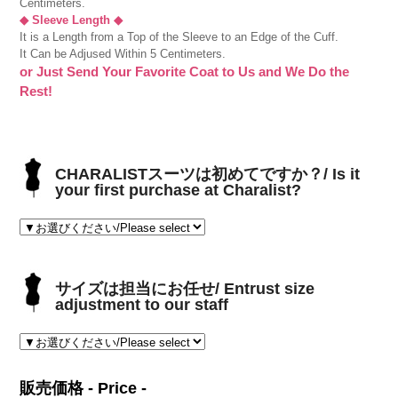
Centimeters.
◆ Sleeve Length ◆
It is a Length from a Top of the Sleeve to an Edge of the Cuff.
It Can be Adjused Within 5 Centimeters.
or Just Send Your Favorite Coat to Us and We Do the
Rest!
CHARALISTスーツは初めてですか？/ Is it
your first purchase at Charalist?
サイズは担当にお任せ/ Entrust size
adjustment to our staff
販売価格 - Price -