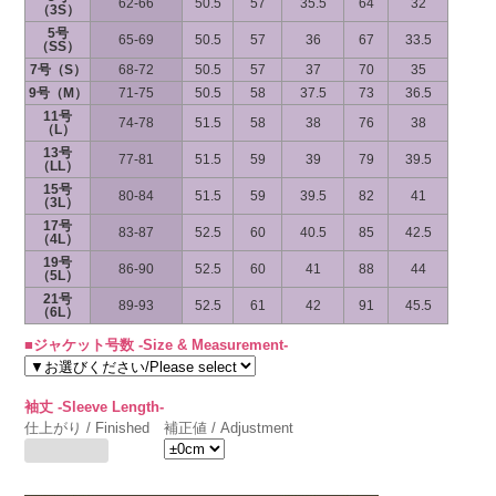
62-66
50.5
57
35.5
64
32
（3S）
5号
65-69
50.5
57
36
67
33.5
（SS）
7号（S）
68-72
50.5
57
37
70
35
9号（M）
71-75
50.5
58
37.5
73
36.5
11号
74-78
51.5
58
38
76
38
（L）
13号
77-81
51.5
59
39
79
39.5
（LL）
15号
80-84
51.5
59
39.5
82
41
（3L）
17号
83-87
52.5
60
40.5
85
42.5
（4L）
19号
86-90
52.5
60
41
88
44
（5L）
21号
89-93
52.5
61
42
91
45.5
（6L）
■ジャケット号数 -Size & Measurement-
袖丈 -Sleeve Length-
仕上がり / Finished
補正値 / Adjustment