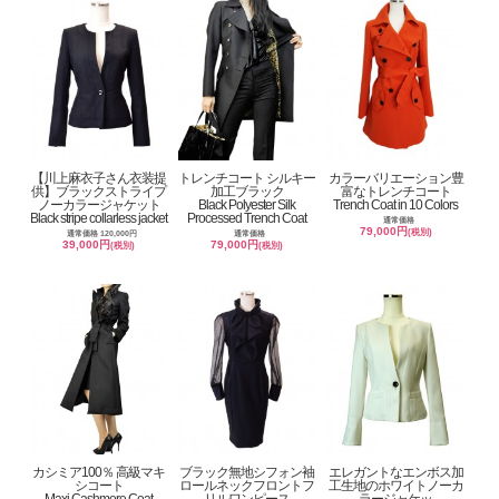
【川上麻衣子さん衣装提
トレンチコート シルキー
カラーバリエーション豊
供】ブラックストライプ
加工ブラック
富なトレンチコート
ノーカラージャケット
Black Polyester Silk
Trench Coat in 10 Colors
Black stripe collarless jacket
Processed Trench Coat
通常価格
79,000円
(税別)
通常価格 120,000円
通常価格
39,000円
79,000円
(税別)
(税別)
カシミア100％ 高級マキ
ブラック無地シフォン袖
エレガントなエンボス加
シコート
ロールネックフロントフ
工生地のホワイトノーカ