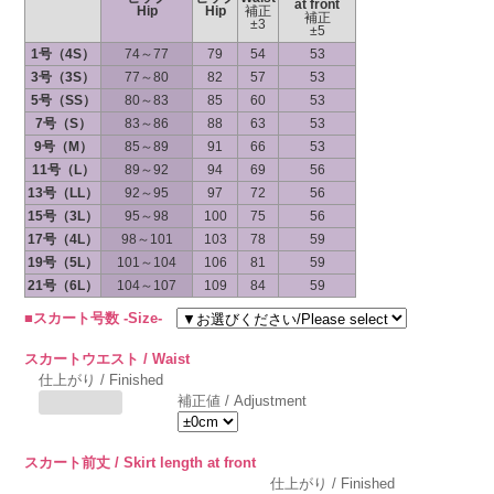
at front
Hip
Hip
補正
補正
±3
±5
1号（4S）
74～77
79
54
53
3号（3S）
77～80
82
57
53
5号（SS）
80～83
85
60
53
7号（S）
83～86
88
63
53
9号（M）
85～89
91
66
53
11号（L）
89～92
94
69
56
13号（LL）
92～95
97
72
56
15号（3L）
95～98
100
75
56
17号（4L）
98～101
103
78
59
19号（5L）
101～104
106
81
59
21号（6L）
104～107
109
84
59
■スカート号数 -Size-
スカートウエスト / Waist
仕上がり / Finished
補正値 / Adjustment
スカート前丈 / Skirt length at front
仕上がり / Finished