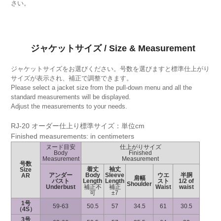
さい。
ジャケットサイズ / Size & Measurement
ジャケットサイズをお選びください。号数を選びますと標準仕上がり
サイズが表示され、補正で調整できます。
Please select a jacket size from the pull-down menu and all the
standard measurements will be displayed.
Adjust the measurements to your needs.
RJ-20 オーダー仕上り標準サイズ：単位cm
Finished measurements: in centimeters
ヌード目安
仕上がりサイズ
Body
Finished
Measurement
Measurement
号数
着丈
袖丈
Size
アンダー
Body
Sleeve
ウエ
半胴
AR
肩幅
バスト
Length
Length
スト
1/2 of
Shoulder
Underbust
補正不
補正
Waist
waist
可
±7
1号
59-63
50.5
57
34.5
61
30.5
（4S）
3号