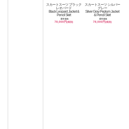
スカートスーツ ブラック
スカートスーツ シルバー
レオパード
グレー
Black Leopard Jacket &
Silver Gray Peplum Jacket
Pencil Skirt
& Pencil Skirt
通常価格
通常価格
78,000円
78,000円
(税別)
(税別)