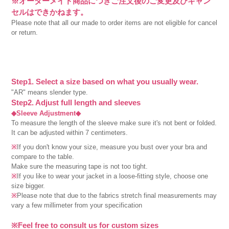
※オーダーメイド商品につきご注文後のご変更及びキャン
セルはできかねます。
Please note that all our made to order items are not eligible for cancel
or return.
Step1. Select a size based on what you usually wear.
"AR" means slender type.
Step2. Adjust full length and sleeves
◆Sleeve Adjustment◆
To measure the length of the sleeve make sure it's not bent or folded.
It can be adjusted within 7 centimeters.
※
If you don't know your size, measure you bust over your bra and
compare to the table.
Make sure the measuring tape is not too tight.
※
If you like to wear your jacket in a loose-fitting style, choose one
size bigger.
※
Please note that due to the fabrics stretch final measurements may
vary a few millimeter from your specification
※Feel free to consult us for custom sizes