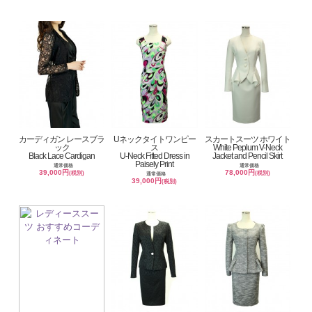
カーディガン レースブラ
Uネックタイトワンピー
スカートスーツ ホワイト
ック
ス
White Peplum V-Neck
Black Lace Cardigan
U-Neck Fitted Dress in
Jacket and Pencil Skirt
Paisely Print
通常価格
通常価格
39,000円
78,000円
(税別)
(税別)
通常価格
39,000円
(税別)