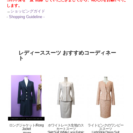
します。
→
ショッピングガイド
-
Shopping Guideline -
レディーススーツ おすすめコーディネー
ト
ロングジャケット/Rong
ホワイトレース生地のス
ライトピンクのワンピー
Jacket
カートスーツ
ススーツ
Skirt Suit, White Lace Fabric
Light Pink Dress Suit
通常価格