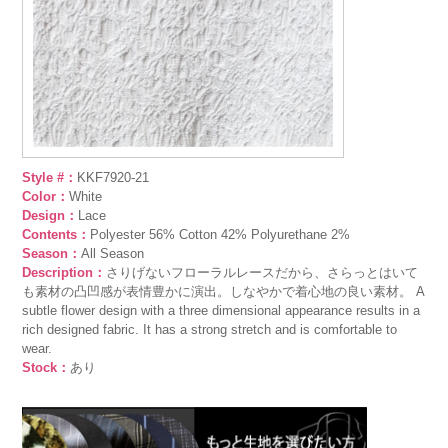
Style #：
KKF7920-21
Color：
White
Design：
Lace
Contents：
Polyester 56% Cotton 42% Polyurethane 2%
Season：
All Season
Description：
さりげないフローラルレースだから、さらっとはいて
も素材の凸凹感が表情豊かに演出。しなやかで着心地の良い素材。 A
subtle flower design with a three dimensional appearance results in a
rich designed fabric. It has a strong stretch and is comfortable to
wear.
Stock：
あり