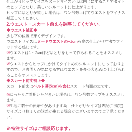
仕上がりヒップサイズをヌードサイズとほぼ同じにすることでタイト
めヒップとなり、美しいシルエットに仕上がります。
ヒップにゆとりが欲しい場合は、ワン号数上げてウエストをマイナス
補正してください。
2.ウエスト・スカート前丈を調整してください。
◆ウエスト補正◆
少し下の位置で穿くデザインです。
ウエストサイズは
ヌードウエストの+3cm
程度の仕上がり寸法でフィ
ットする感じです。
※
ウエストは1～2cmほどゆとりをもって作られることをオススメし
ます。
※
ウエストからヒップにかけてタイトめのシルエットになっておりま
すので、お腹周りが気になる方はウエストを多少大きめに仕上げられ
ることをオススメします。
◆スカート前丈補正◆
スカート前丈は
ベルト帯(5cm)を含む
スカート前面の丈です。
※
ゆったりご着用いただきたい場合は、ワン号数アップをオススメし
ます。
※
生地に若干の伸縮性があります為、仕上がりサイズは表記(ご指定)
サイズより数ミリの誤差が生じる場合がございますのでご了承くださ
い。
※特注サイズはご相談応じます。