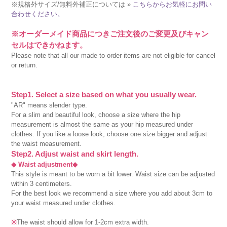
※規格外サイズ/無料外補正については »
こちらからお気軽にお問い
合わせください。
※オーダーメイド商品につきご注文後のご変更及びキャン
セルはできかねます。
Please note that all our made to order items are not eligible for cancel
or return.
Step1. Select a size based on what you usually wear.
"AR" means slender type.
For a slim and beautiful look, choose a size where the hip
measurement is almost the same as your hip measured under
clothes. If you like a loose look, choose one size bigger and adjust
the waist measurement.
Step2. Adjust waist and skirt length.
◆ Waist adjustment◆
This style is meant to be worn a bit lower. Waist size can be adjusted
within 3 centimeters.
For the best look we recommend a size where you add about 3cm to
your waist measured under clothes.
※
The waist should allow for 1-2cm extra width.