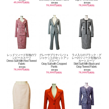
49,000円
(税別)
通常価格
通常価格
78,000円
78,000円
(税別)
(税別)
レッドツィード生地のワ
グレーサブリナパンツｘ
ラメ入りのブラック・グ
ンピーススーツ
ジャケットのセットアッ
レーのツィード生地のス
Dress Suit With Red Tweed
プスーツ
カートスーツ
Fabric
Gray Suit with Cropped
Skirt Suit With Black and
Pants
Gray Tweed Fabric
通常価格
78,000円
(税別)
通常価格
通常価格
78,000円
78,000円
(税別)
(税別)