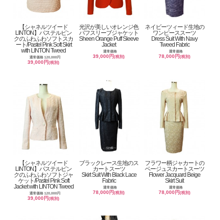
【シャネルツイード
光沢が美しいオレンジ色
ネイビーツィード生地の
LINTON】パステルピン
パフスリーブジャケット
ワンピーススーツ
クのふわふわソフトスカ
Sheen Orange Puff Sleeve
Dress Suit With Navy
ート/Pastel Pink Soft Skirt
Jacket
Tweed Fabric
with LINTON Tweed
通常価格
通常価格
39,000円
78,000円
(税別)
(税別)
通常価格 120,000円
39,000円
(税別)
【シャネルツイード
ブラックレース生地のス
フラワー柄ジャカートの
LINTON】パステルピン
カートスーツ
ベージュスカートスーツ
クのふわふわソフトジャ
Skirt Suit With Black Lace
Flower Jacquard Beige
ケット/Pastel Pink Soft
Fabric
Skirt Suit
Jacket with LINTON Tweed
通常価格
通常価格
78,000円
78,000円
(税別)
(税別)
通常価格 120,000円
39,000円
(税別)