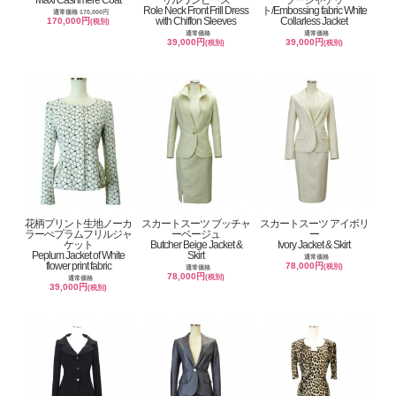
Maxi Cashmere Coat
リルワンピース
ラージャケッ
Role Neck Front Frill Dress
ト/Embossing fabric White
通常価格 170,000円
with Chiffon Sleeves
Collarless Jacket
170,000円
(税別)
通常価格
通常価格
39,000円
39,000円
(税別)
(税別)
花柄プリント生地ノーカ
スカートスーツ ブッチャ
スカートスーツ アイボリ
ラーぺプラムフリルジャ
ーベージュ
ー
ケット
Butcher Beige Jacket &
Ivory Jacket & Skirt
Peplum Jacket of White
Skirt
通常価格
flower print fabric
78,000円
(税別)
通常価格
78,000円
(税別)
通常価格
39,000円
(税別)