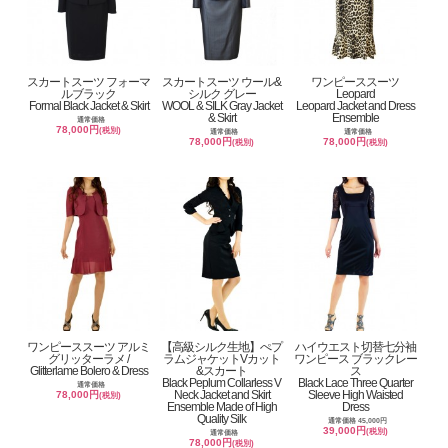
スカートスーツ フォーマ
スカートスーツ ウール&
ワンピーススーツ
ルブラック
シルク グレー
Leopard
Formal Black Jacket & Skirt
WOOL & SILK Gray Jacket
Leopard Jacket and Dress
& Skirt
Ensemble
通常価格
78,000円
(税別)
通常価格
通常価格
78,000円
78,000円
(税別)
(税別)
ワンピーススーツ アルミ
【高級シルク生地】ぺプ
ハイウエスト切替七分袖
グリッターラメ /
ラムジャケットVカット
ワンピース ブラックレー
Glitterlame Bolero & Dress
&スカート
ス
Black Peplum Collarless V
Black Lace Three Quarter
通常価格
Neck Jacket and Skirt
Sleeve High Waisted
78,000円
(税別)
Ensemble Made of High
Dress
Quality Silk
通常価格 45,000円
39,000円
(税別)
通常価格
78,000円
(税別)