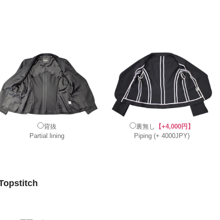
背抜
裏無し
【+4,000円】
Partial lining
Piping (+ 4000JPY)
pstitch
。