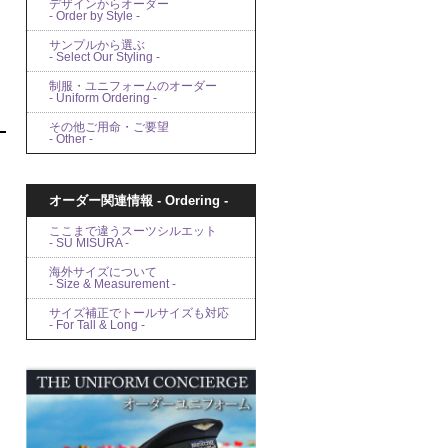
デザインからオーダー
- Order by Style -
サンプルから選ぶ
- Select Our Styling -
制服・ユニフォームのオーダー
- Uniform Ordering -
その他ご用命・ご要望
- Other -
オーダー関連情報 - Ordering -
ここまで違うスーツシルエット
- SU MISURA -
海外サイズについて
- Size & Measurement -
サイズ補正でトールサイズも対応
- For Tall & Long -