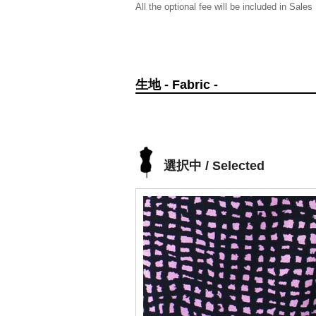
All the optional fee will be included in Sales
生地 - Fabric -
選択中 / Selected