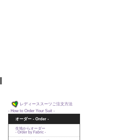
レディーススーツご注文方法
- How to Order Your Suit -
オーダー - Order -
生地からオーダー
- Order by Fabric -