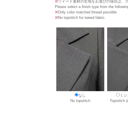
※
ツイード素材の生地をお選びの場合は、
Please select a finish type from the followin
※
Only color matched thread possible.
※
No topstitch for tweed fabric.
なし
ミシ
No topstitch
Topstitch 