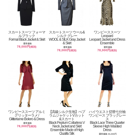
スカートスーツ フォーマ
スカートスーツ ウール&
ワンピーススーツ
ルブラック
シルク グレー
Leopard
Formal Black Jacket & Skirt
WOOL & SILK Gray Jacket
Leopard Jacket and Dress
& Skirt
Ensemble
通常価格
78,000円
(税別)
通常価格
通常価格
78,000円
78,000円
(税別)
(税別)
ワンピーススーツ アルミ
【高級シルク生地】ぺプ
ハイウエスト切替七分袖
グリッターラメ /
ラムジャケットVカット
ワンピース ブラックレー
Glitterlame Bolero & Dress
&スカート
ス
Black Peplum Collarless V
Black Lace Three Quarter
通常価格
Neck Jacket and Skirt
Sleeve High Waisted
78,000円
(税別)
Ensemble Made of High
Dress
Quality Silk
通常価格 45,000円