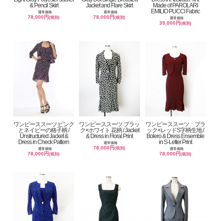
& Pencil Skirt
Jacket and Flare Skirt
Made of PAROLARI
EMILIO PUCCI Fabric
通常価格
通常価格
78,000円
78,000円
(税別)
(税別)
通常価格
39,000円
(税別)
ワンピーススーツ ピンク
ワンピーススーツ ブラッ
ワンピーススーツ ブラ
とネイビーの格子柄 /
ク×ホワイト 花柄 / Jacket
ック×レッドS字柄生地 /
Unstructured Jacket &
& Dress in Floral Print
Bolero & Dress Ensemble
Dress in Check Pattern
in S-Letter Print
通常価格
78,000円
(税別)
通常価格
通常価格
78,000円
78,000円
(税別)
(税別)