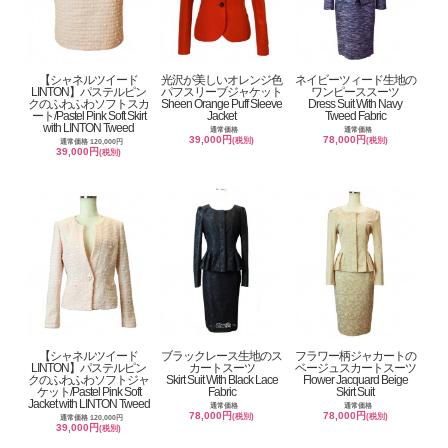
【シャネルツイード
光沢が美しいオレンジ色
ネイビーツィード生地の
LINTON】パステルピン
パフスリーブジャケット
ワンピーススーツ
クのふわふわソフトスカ
Sheen Orange Puff Sleeve
Dress Suit With Navy
ート/Pastel Pink Soft Skirt
Jacket
Tweed Fabric
with LINTON Tweed
通常価格
通常価格
39,000円
78,000円
(税別)
(税別)
通常価格 120,000円
39,000円
(税別)
【シャネルツイード
ブラックレース生地のス
フラワー柄ジャカートの
LINTON】パステルピン
カートスーツ
ベージュスカートスーツ
クのふわふわソフトジャ
Skirt Suit With Black Lace
Flower Jacquard Beige
ケット/Pastel Pink Soft
Fabric
Skirt Suit
Jacket with LINTON Tweed
通常価格
通常価格
78,000円
78,000円
(税別)
(税別)
通常価格 120,000円
39,000円
(税別)