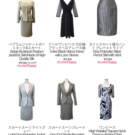
ぺプラムジャケットボー
ドールワンピース 七分袖
タイトスカート後ろベン
トネック&スカート
ブラックベロア レース袖
ト グレーストライプ
Beige Boatneck Peplum
A-line Black Velour Dress
Gray Polyester Stripe
Jacket & Skirt Made of High
with Lace Sleeve
Pencil Skirt with Vent
Quality Silk
通常価格
通常価格
39,000円
39,000円
(税別)
(税別)
通常価格 98,000円
78,000円
(税別)
スカートスーツ ライトグ
スカートスーツ グレード
ワンピース
レー
ット
High Waisted Square Neck
Light Gray Polyester Jacket
Gray Dot Single Breasted
Dress in Abstract Print