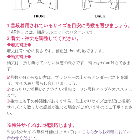
1.普段着用されているサイズを目安に号数を選びましょう。
「AR体」とは、細身シルエットのパターンです。
2.着丈・袖丈を調整してください。
◆着丈補正◆
着丈は背中心の長さです。補正は±5cm対応できます。
◆袖丈補正◆
袖丈は、折り曲げていない状態の長さです。補正は±7cm対応できま
す。
※
号数が分からない方は、ブラジャーの上からアンダーバストを測
り、サイズ表と照らし合わせましょう。
※
ゆったりご着用いただきたい場合は、ワン号数アップをオススメし
ます。
※
生地に若干の伸縮性があります為、仕上がりサイズは表記(ご指定)
サイズより数ミリの誤差が生じる場合がございますのでご了承くださ
い。
※特注サイズはご相談応じます。
※規格外サイズ/無料外補正については »
こちらからお気軽にお問い
合わせください。