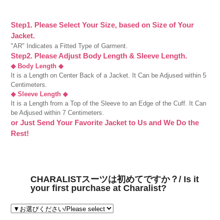
Step1. Please Select Your Size, based on Size of Your
Jacket.
"AR" Indicates a Fitted Type of Garment.
Step2. Please Adjust Body Length & Sleeve Length.
◆ Body Length ◆
It is a Length on Center Back of a Jacket. It Can be Adjused within 5
Centimeters.
◆ Sleeve Length ◆
It is a Length from a Top of the Sleeve to an Edge of the Cuff. It Can
be Adjused within 7 Centimeters.
or Just Send Your Favorite Jacket to Us and We Do the
Rest!
CHARALISTスーツは初めてですか？/ Is it
your first purchase at Charalist?