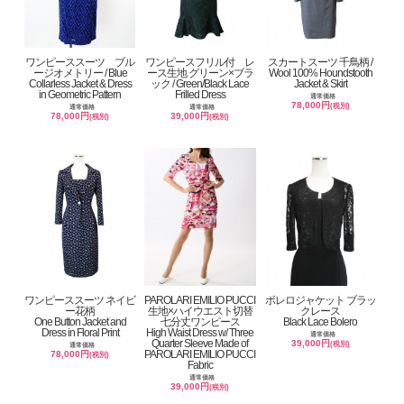
ワンピーススーツ ブル
ワンピースフリル付 レ
スカートスーツ 千鳥柄 /
ージオメトリー / Blue
ース生地 グリーン×ブラ
Wool 100% Houndstooth
Collarless Jacket & Dress
ック / Green/Black Lace
Jacket & Skirt
in Geometric Pattern
Frilled Dress
通常価格
78,000円
(税別)
通常価格
通常価格
78,000円
39,000円
(税別)
(税別)
ワンピーススーツ ネイビ
PAROLARI EMILIO PUCCI
ボレロジャケット ブラッ
ー花柄
生地×ハイウエスト切替
クレース
One Button Jacket and
七分丈ワンピース
Black Lace Bolero
Dress in Floral Print
High Waist Dress w/ Three
通常価格
Quarter Sleeve Made of
39,000円
(税別)
通常価格
PAROLARI EMILIO PUCCI
78,000円
(税別)
Fabric
通常価格
39,000円
(税別)