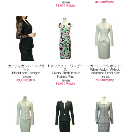
39,000円
(税別)
通常価格
78,000円
(税別)
カーディガン レースブラ
Uネックタイトワンピー
スカートスーツ ホワイト
ック
ス
White Peplum V-Neck
Black Lace Cardigan
U-Neck Fitted Dress in
Jacket and Pencil Skirt
Paisely Print
通常価格
通常価格
39,000円
78,000円
(税別)
(税別)
通常価格
39,000円
(税別)