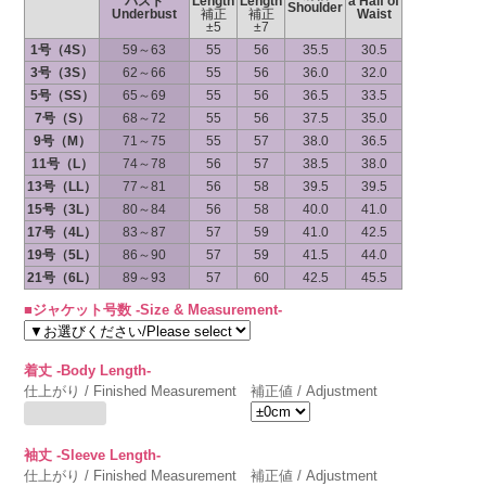
バスト
Length
Length
a Half of
Shoulder
Underbust
補正
補正
Waist
±5
±7
1号（4S）
59～63
55
56
35.5
30.5
3号（3S）
62～66
55
56
36.0
32.0
5号（SS）
65～69
55
56
36.5
33.5
7号（S）
68～72
55
56
37.5
35.0
9号（M）
71～75
55
57
38.0
36.5
11号（L）
74～78
56
57
38.5
38.0
13号（LL）
77～81
56
58
39.5
39.5
15号（3L）
80～84
56
58
40.0
41.0
17号（4L）
83～87
57
59
41.0
42.5
19号（5L）
86～90
57
59
41.5
44.0
21号（6L）
89～93
57
60
42.5
45.5
■ジャケット号数 -Size & Measurement-
着丈 -Body Length-
仕上がり / Finished Measurement
補正値 / Adjustment
袖丈 -Sleeve Length-
仕上がり / Finished Measurement
補正値 / Adjustment