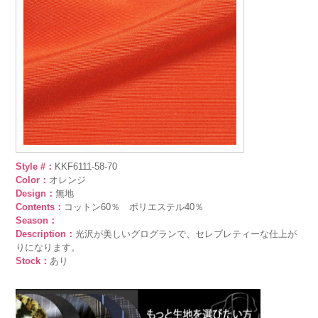
Style #：
KKF6111-58-70
Color：
オレンジ
Design：
無地
Contents：
コットン60％ ポリエステル40％
Season：
Description：
光沢が美しいグログランで、セレブレティーな仕上が
りになります。
Stock：
あり