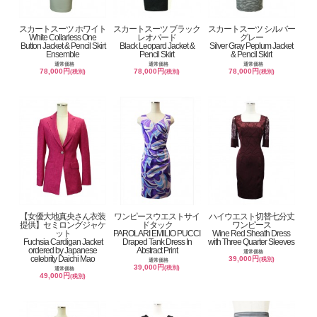
スカートスーツ ホワイト
スカートスーツ ブラック
スカートスーツ シルバー
White Collarless One
レオパード
グレー
Button Jacket & Pencil Skirt
Black Leopard Jacket &
Silver Gray Peplum Jacket
Ensemble
Pencil Skirt
& Pencil Skirt
通常価格
通常価格
通常価格
78,000円
78,000円
78,000円
(税別)
(税別)
(税別)
【女優大地真央さん衣装
ワンピースウエストサイ
ハイウエスト切替七分丈
提供】セミロングジャケ
ドタック
ワンピース
ット
PAROLARI EMILIO PUCCI
Wine Red Sheath Dress
Fuchsia Cardigan Jacket
Draped Tank Dress In
with Three Quarter Sleeves
ordered by Japanese
Abstract Print
通常価格
celebrity Daichi Mao
39,000円
(税別)
通常価格
39,000円
(税別)
通常価格
49,000円
(税別)