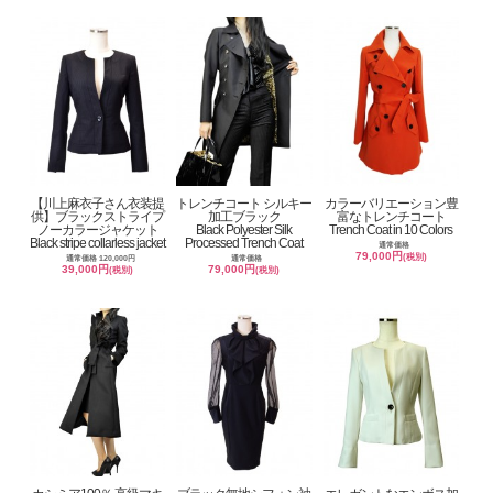
【川上麻衣子さん衣装提
トレンチコート シルキー
カラーバリエーション豊
供】ブラックストライプ
加工ブラック
富なトレンチコート
ノーカラージャケット
Black Polyester Silk
Trench Coat in 10 Colors
Black stripe collarless jacket
Processed Trench Coat
通常価格
79,000円
(税別)
通常価格 120,000円
通常価格
39,000円
79,000円
(税別)
(税別)