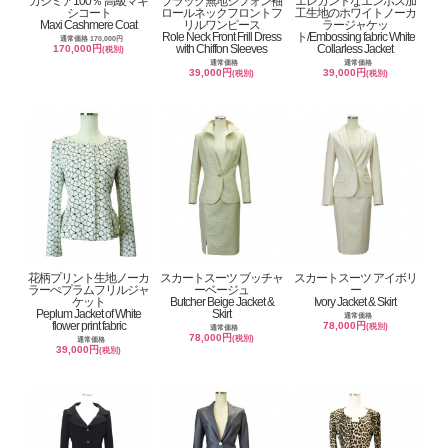
カシミア100％ 高級マキ
ブラック無地シフォン袖
エレガントなエンボス加
シコート
ロールネックフロントフ
工生地のホワイトノーカ
Maxi Cashmere Coat
リルワンピース
ラージャケッ
Role Neck Front Frill Dress
ト/Embossing fabric White
通常価格 170,000円
with Chiffon Sleeves
Collarless Jacket
170,000円
(税別)
通常価格
通常価格
39,000円
39,000円
(税別)
(税別)
花柄プリント生地ノーカ
スカートスーツ ブッチャ
スカートスーツ アイボリ
ラーぺプラムフリルジャ
ーベージュ
ー
ケット
Butcher Beige Jacket &
Ivory Jacket & Skirt
Peplum Jacket of White
Skirt
通常価格
flower print fabric
78,000円
(税別)
通常価格
78,000円
(税別)
通常価格
39,000円
(税別)