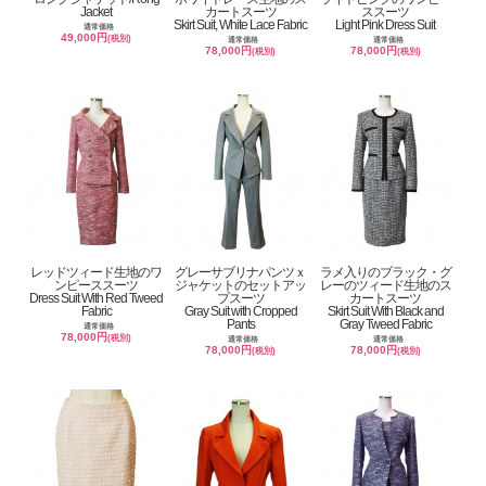
Jacket
カートスーツ
ススーツ
Skirt Suit, White Lace Fabric
Light Pink Dress Suit
通常価格
49,000円
(税別)
通常価格
通常価格
78,000円
78,000円
(税別)
(税別)
レッドツィード生地のワ
グレーサブリナパンツｘ
ラメ入りのブラック・グ
ンピーススーツ
ジャケットのセットアッ
レーのツィード生地のス
Dress Suit With Red Tweed
プスーツ
カートスーツ
Fabric
Gray Suit with Cropped
Skirt Suit With Black and
Pants
Gray Tweed Fabric
通常価格
78,000円
(税別)
通常価格
通常価格
78,000円
78,000円
(税別)
(税別)