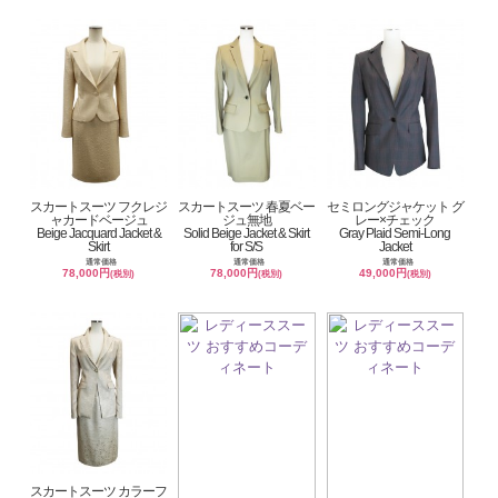
スカートスーツ フクレジ
スカートスーツ 春夏ベー
セミロングジャケット グ
ャカードベージュ
ジュ無地
レー×チェック
Beige Jacquard Jacket &
Solid Beige Jacket & Skirt
Gray Plaid Semi-Long
Skirt
for S/S
Jacket
通常価格
通常価格
通常価格
78,000円
78,000円
49,000円
(税別)
(税別)
(税別)
スカートスーツ カラーフ