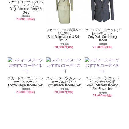
スカートスーツ フクレジ
ャカードベージュ
Beige Jacquard Jacket &
Skirt
通常価格
78,000円
(税別)
スカートスーツ 春夏ベー
セミロングジャケット グ
ジュ無地
レー×チェック
Solid Beige Jacket & Skirt
Gray Plaid Semi-Long
for S/S
Jacket
通常価格
通常価格
78,000円
49,000円
(税別)
(税別)
スカートスーツ カラーフ
スカートスーツ カラーフ
スカートスーツ グレー×
ォーマルベージュ
ォーマルホワイト
ピンク チェック柄
Formal Beige Jacket & Skirt
Formal White Jacket & Skirt
Plaid Collarless Jacket &
Skirt Ensemble
通常価格
通常価格
78,000円
78,000円
(税別)
(税別)
通常価格
78,000円
(税別)