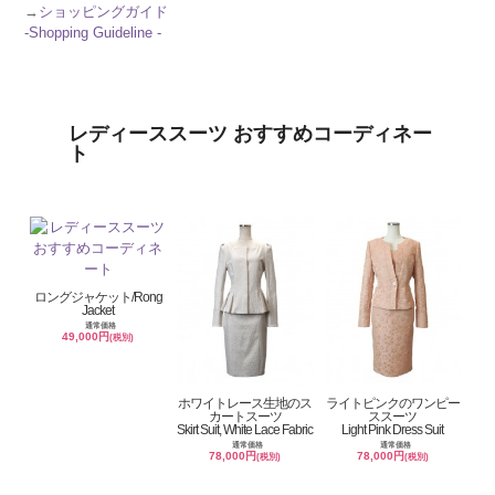
→
ショッピングガイド
-
Shopping Guideline -
レディーススーツ おすすめコーディネー
ト
ロングジャケット/Rong
Jacket
通常価格
49,000円
(税別)
ホワイトレース生地のス
ライトピンクのワンピー
カートスーツ
ススーツ
Skirt Suit, White Lace Fabric
Light Pink Dress Suit
通常価格
通常価格
78,000円
78,000円
(税別)
(税別)