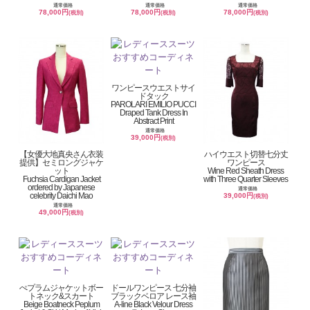
通常価格
通常価格
通常価格
78,000円
78,000円
78,000円
(税別)
(税別)
(税別)
ワンピースウエストサイ
ドタック
PAROLARI EMILIO PUCCI
Draped Tank Dress In
Abstract Print
通常価格
39,000円
(税別)
【女優大地真央さん衣装
ハイウエスト切替七分丈
提供】セミロングジャケ
ワンピース
ット
Wine Red Sheath Dress
Fuchsia Cardigan Jacket
with Three Quarter Sleeves
ordered by Japanese
通常価格
celebrity Daichi Mao
39,000円
(税別)
通常価格
49,000円
(税別)
ぺプラムジャケットボー
ドールワンピース 七分袖
トネック&スカート
ブラックベロア レース袖
Beige Boatneck Peplum
A-line Black Velour Dress