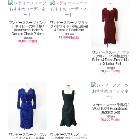
ワンピーススーツ ピンク
ワンピーススーツ ブラッ
とネイビーの格子柄 /
ク×ホワイト 花柄 / Jacket
Unstructured Jacket &
& Dress in Floral Print
Dress in Check Pattern
通常価格
78,000円
(税別)
通常価格
78,000円
(税別)
ワンピーススーツ ブラ
ック×レッドS字柄生地 /
Bolero & Dress Ensemble
in S-Letter Print
通常価格
78,000円
(税別)
スカートスーツ 千鳥柄 /
Wool 100% Houndstooth
Jacket & Skirt
通常価格
78,000円
(税別)
ワンピーススーツ ブル
ワンピースフリル付 レ
ージオメトリー / Blue
ース生地 グリーン×ブラ