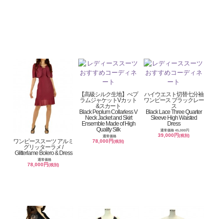
【高級シルク生地】ぺプ
ハイウエスト切替七分袖
ラムジャケットVカット
ワンピース ブラックレー
&スカート
ス
Black Peplum Collarless V
Black Lace Three Quarter
Neck Jacket and Skirt
Sleeve High Waisted
Ensemble Made of High
Dress
Quality Silk
通常価格 45,000円
39,000円
(税別)
通常価格
ワンピーススーツ アルミ
78,000円
(税別)
グリッターラメ /
Glitterlame Bolero & Dress
通常価格
78,000円
(税別)