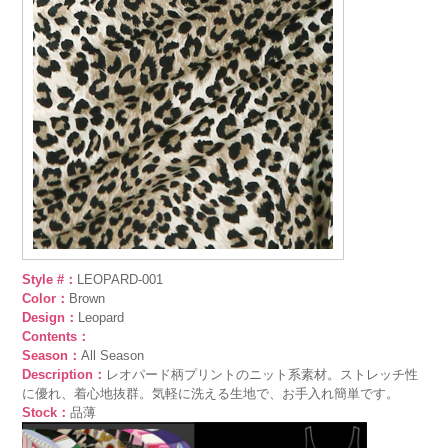
Style #：
LEOPARD-001
Color：
Brown
Design：
Leopard
Contents：
Season：
All Season
Description：
レオパード柄プリントのニット系素材。ストレッチ性
に優れ、着心地抜群。気軽に洗える生地で、お手入れ簡単です。
Stock：
品薄