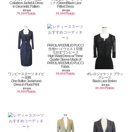
Collarless Jacket & Dress
ック / Green/Black Lace
in Geometric Pattern
Frilled Dress
通常価格
通常価格
78,000円
39,000円
(税別)
(税別)
PAROLARI EMILIO PUCCI
生地×ハイウエスト切替
七分丈ワンピース
High Waist Dress w/ Three
Quarter Sleeve Made of
PAROLARI EMILIO PUCCI
Fabric
通常価格
ワンピーススーツ ネイビ
ボレロジャケット ブラッ
39,000円
(税別)
ー花柄
クレース
One Button Jacket and
Black Lace Bolero
Dress in Floral Print
通常価格
39,000円
(税別)
通常価格
78,000円
(税別)