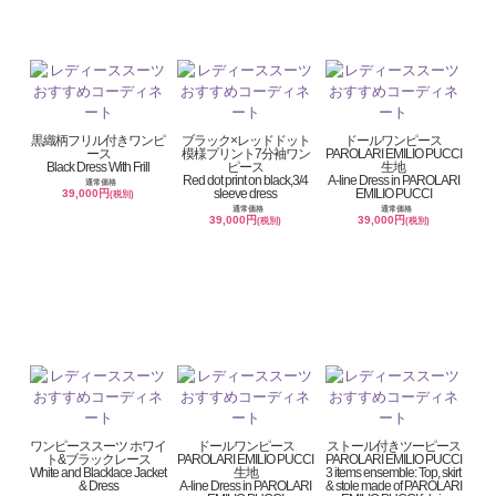
黒織柄フリル付きワンピ
ブラック×レッドドット
ドールワンピース
ース
模様プリント7分袖ワン
PAROLARI EMILIO PUCCI
Black Dress With Frill
ピース
生地
Red dot print on black,3/4
A-line Dress in PAROLARI
通常価格
sleeve dress
EMILIO PUCCI
39,000円
(税別)
通常価格
通常価格
39,000円
39,000円
(税別)
(税別)
ワンピーススーツ ホワイ
ドールワンピース
ストール付きツーピース
ト&ブラックレース
PAROLARI EMILIO PUCCI
PAROLARI EMILIO PUCCI
White and Blacklace Jacket
生地
3 items ensemble: Top, skirt
& Dress
A-line Dress in PAROLARI
& stole made of PAROLARI