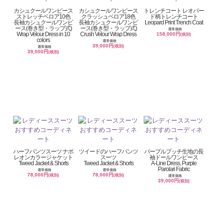
カシュクールワンピース
カシュクールワンピース
トレンチコート レオパー
ストレッチベロア10色
クラッシュベロア18色
ド柄トレンチコート
長袖カシュクールワンピ
長袖カシュクールワンピ
Leopard Print Trench Coat
ース(巻き型・ラップ式)
ース(巻き型・ラップ式)
通常価格
Wrap Velour Dress in 10
Crush Velour Wrap Dress
158,000円
(税別)
colors
通常価格
39,000円
(税別)
通常価格
39,000円
(税別)
ハーフパンツスーツ ナポ
ツイードのハーフパンツ
パープルプッチ生地の長
レオンカラージャケット
スーツ
袖ドールワンピース
Tweed Jacket & Shorts
Tweed Jacket & Shorts
A-Line Dress, Purple
Parolari Fabric
通常価格
通常価格
78,000円
78,000円
(税別)
(税別)
通常価格
39,000円
(税別)