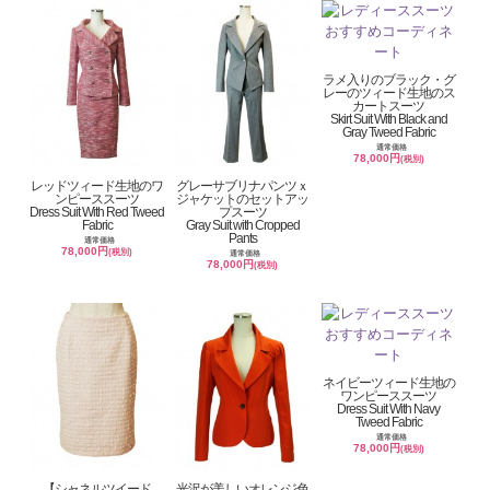
ラメ入りのブラック・グ
レーのツィード生地のス
カートスーツ
Skirt Suit With Black and
Gray Tweed Fabric
通常価格
78,000円
(税別)
レッドツィード生地のワ
グレーサブリナパンツｘ
ンピーススーツ
ジャケットのセットアッ
Dress Suit With Red Tweed
プスーツ
Fabric
Gray Suit with Cropped
Pants
通常価格
78,000円
(税別)
通常価格
78,000円
(税別)
ネイビーツィード生地の
ワンピーススーツ
Dress Suit With Navy
Tweed Fabric
通常価格
78,000円
(税別)
【シャネルツイード
光沢が美しいオレンジ色