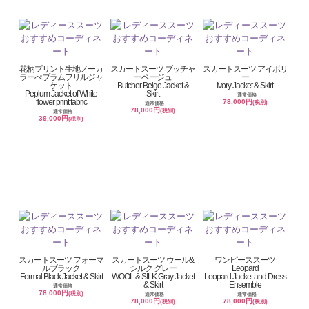
花柄プリント生地ノーカ
スカートスーツ ブッチャ
スカートスーツ アイボリ
ラーぺプラムフリルジャ
ーベージュ
ー
ケット
Butcher Beige Jacket &
Ivory Jacket & Skirt
Peplum Jacket of White
Skirt
通常価格
flower print fabric
78,000円
(税別)
通常価格
78,000円
(税別)
通常価格
39,000円
(税別)
スカートスーツ フォーマ
スカートスーツ ウール&
ワンピーススーツ
ルブラック
シルク グレー
Leopard
Formal Black Jacket & Skirt
WOOL & SILK Gray Jacket
Leopard Jacket and Dress
& Skirt
Ensemble
通常価格
78,000円
(税別)
通常価格
通常価格
78,000円
78,000円
(税別)
(税別)