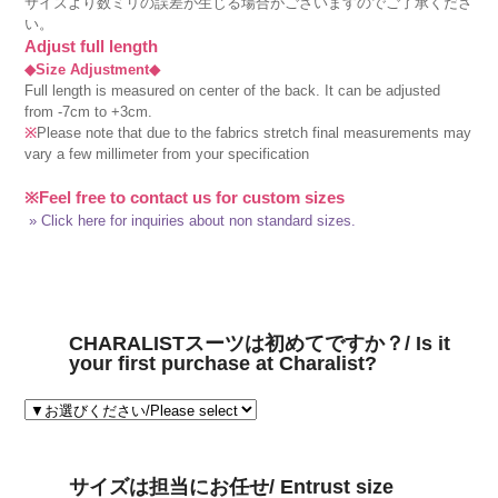
サイズより数ミリの誤差が生じる場合がございますのでご了承くださ
い。
Adjust full length
◆Size Adjustment◆
Full length is measured on center of the back. It can be adjusted
from -7cm to +3cm.
※
Please note that due to the fabrics stretch final measurements may
vary a few millimeter from your specification
※Feel free to contact us for custom sizes
» Click here for inquiries about non standard sizes.
CHARALISTスーツは初めてですか？/ Is it
your first purchase at Charalist?
サイズは担当にお任せ/ Entrust size