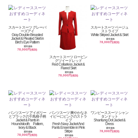
スカートスーツ グレーバ
スカートスーツ ベージュ
ーズアイ
ストライプ
Gray Double Breasted
White Striped Jacket & Skirt
Jacket & Pleated Skirt in
通常価格
Bird’s Eye Pattern
78,000円
(税別)
通常価格
78,000円
(税別)
スカートスーツ ロービン
グツイードレッド
Red Collarless Jacket &
Flared Skirt
通常価格
78,000円
(税別)
パンツスーツ アイボリー
パンツスーツ 爽やかなネ
ワンピーススーツ シャン
とブラックの千鳥格子柄
イビーにピンクのストラ
タンドット
Jacket & Pants in
イプ
Shantung Dot Jacket &
Houndstooth Pattern,
Fresh Navy Jacket And
Dress
Ivory & Black
Pants Ensemble in Pink
通常価格
Stripe
78,000円
(税別)
通常価格
78,000円
(税別)
通常価格