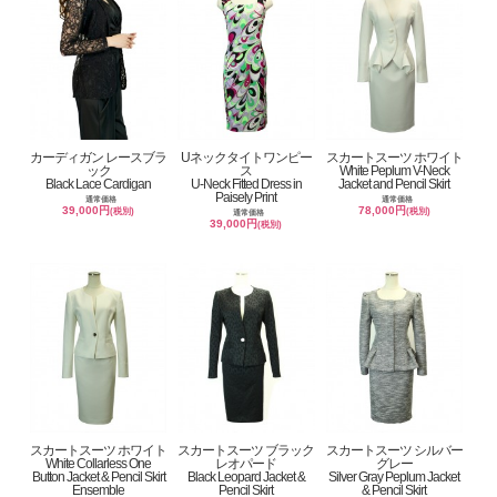
カーディガン レースブラ
Uネックタイトワンピー
スカートスーツ ホワイト
ック
ス
White Peplum V-Neck
Black Lace Cardigan
U-Neck Fitted Dress in
Jacket and Pencil Skirt
Paisely Print
通常価格
通常価格
39,000円
78,000円
(税別)
(税別)
通常価格
39,000円
(税別)
スカートスーツ ホワイト
スカートスーツ ブラック
スカートスーツ シルバー
White Collarless One
レオパード
グレー
Button Jacket & Pencil Skirt
Black Leopard Jacket &
Silver Gray Peplum Jacket
Ensemble
Pencil Skirt
& Pencil Skirt