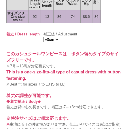
Dress
バスト
ウエスト
ヒップ
Sleeve
肩巾
length
Bust
Waist
Hip
length
-7～+3
サイズフリー
One size
92
13
86
74
88.6
36
fits all
着丈 / Dress length
補正値 / Adjustment
このカシュクールワンピースは、ボタン留めタイプのサイ
ズフリーです。
※7号～13号が対応目安です。
This is a one-size-fits-all type of casual dress with button
fastening.
※Best fit for sizes 7 to 13 (S to LL)
着丈の調整が可能です。
◆着丈補正 / Body◆
着丈は背中心の長さです。補正は-7～+3cm対応できます。
※特注サイズはご相談応じます。
※
生地に若干の伸縮性があります為、仕上がりサイズは表記(ご指定)