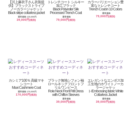
【川上麻衣子さん衣装提
トレンチコート シルキー
カラーバリエーション豊
供】ブラックストライプ
加工ブラック
富なトレンチコート
ノーカラージャケット
Black Polyester Silk
Trench Coat in 10 Colors
Black stripe collarless jacket
Processed Trench Coat
通常価格
79,000円
(税別)
通常価格 120,000円
通常価格
39,000円
79,000円
(税別)
(税別)
カシミア100％ 高級マキ
ブラック無地シフォン袖
エレガントなエンボス加
シコート
ロールネックフロントフ
工生地のホワイトノーカ
Maxi Cashmere Coat
リルワンピース
ラージャケッ
Role Neck Front Frill Dress
ト/Embossing fabric White
通常価格 170,000円
with Chiffon Sleeves
Collarless Jacket
170,000円
(税別)
通常価格
通常価格
39,000円
39,000円
(税別)
(税別)