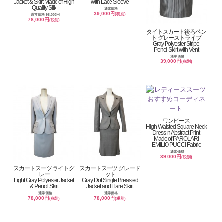
Jacket & Skirt Made of High
with Lace Sleeve
Quality Silk
通常価格
39,000円
(税別)
通常価格 98,000円
78,000円
(税別)
タイトスカート後ろベン
ト グレーストライプ
Gray Polyester Stripe
Pencil Skirt with Vent
通常価格
39,000円
(税別)
ワンピース
High Waisted Square Neck
Dress in Abstract Print
Made of PAROLARI
EMILIO PUCCI Fabric
通常価格
39,000円
(税別)
スカートスーツ ライトグ
スカートスーツ グレード
レー
ット
Light Gray Polyester Jacket
Gray Dot Single Breasted
& Pencil Skirt
Jacket and Flare Skirt
通常価格
通常価格
78,000円
78,000円
(税別)
(税別)