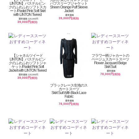
LINTON】パステルピン
パフスリーブジャケット
クのふわふわソフトスカ
Sheen Orange Puff Sleeve
ート/Pastel Pink Soft Skirt
Jacket
with LINTON Tweed
通常価格
39,000円
(税別)
通常価格 120,000円
39,000円
(税別)
【シャネルツイード
フラワー柄ジャカートの
LINTON】パステルピン
ベージュスカートスーツ
クのふわふわソフトジャ
Flower Jacquard Beige
ケット/Pastel Pink Soft
Skirt Suit
Jacket with LINTON Tweed
通常価格
78,000円
(税別)
通常価格 120,000円
39,000円
(税別)
ブラックレース生地のス
カートスーツ
Skirt Suit With Black Lace
Fabric
通常価格
78,000円
(税別)