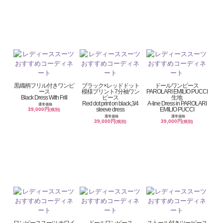
黒織柄フリル付きワンピ
ブラック×レッドドット
ドールワンピース
ース
模様プリント7分袖ワン
PAROLARI EMILIO PUCCI
Black Dress With Frill
ピース
生地
Red dot print on black,3/4
A-line Dress in PAROLARI
通常価格
sleeve dress
EMILIO PUCCI
39,000円
(税別)
通常価格
通常価格
39,000円
39,000円
(税別)
(税別)