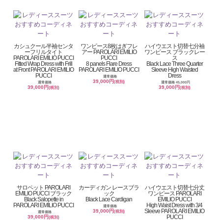
カシュクール半袖センタ
ワンピース8枚はぎフレ
ハイウエスト切替七分袖
ーフリルタイト
アー PAROLARI EMILIO
ワンピース ブラックレー
PAROLARI EMILIO PUCCI
PUCCI
ス
Fitted Wrap Dress with Frill
8 panels Flare Dress
Black Lace Three Quarter
at Front PAROLARI EMILIO
PAROLARI EMILIO PUCCI
Sleeve High Waisted
PUCCI
Dress
通常価格
39,000円
(税別)
通常価格
通常価格 45,000円
39,000円
39,000円
(税別)
(税別)
サロペット PAROLARI
カーディガン レースブラ
ハイウエスト切替七分丈
EMILIO PUCCI ブラック
ック
ワンピース PAROLARI
Black Salopette in
Black Lace Cardigan
EMILIO PUCCI
PAROLARI EMILIO PUCCI
High Waist Dress with 3/4
通常価格
Sleeve PAROLARI EMILIO
39,000円
(税別)
通常価格
PUCCI
39,000円
(税別)