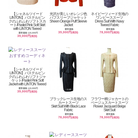
【シャネルツイード
光沢が美しいオレンジ色
ネイビーツィード生地の
LINTON】パステルピン
パフスリーブジャケット
ワンピーススーツ
クのふわふわソフトスカ
Sheen Orange Puff Sleeve
Dress Suit With Navy
ート/Pastel Pink Soft Skirt
Jacket
Tweed Fabric
with LINTON Tweed
通常価格
通常価格
39,000円
78,000円
(税別)
(税別)
通常価格 120,000円
39,000円
(税別)
【シャネルツイード
LINTON】パステルピン
クのふわふわソフトジャ
ケット/Pastel Pink Soft
Jacket with LINTON Tweed
通常価格 120,000円
39,000円
(税別)
ブラックレース生地のス
フラワー柄ジャカートの
カートスーツ
ベージュスカートスーツ
Skirt Suit With Black Lace
Flower Jacquard Beige
Fabric
Skirt Suit
通常価格
通常価格
78,000円
78,000円
(税別)
(税別)