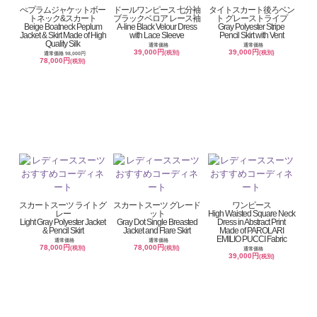
ぺプラムジャケットボー
ドールワンピース 七分袖
タイトスカート後ろベン
トネック&スカート
ブラックベロア レース袖
ト グレーストライプ
Beige Boatneck Peplum
A-line Black Velour Dress
Gray Polyester Stripe
Jacket & Skirt Made of High
with Lace Sleeve
Pencil Skirt with Vent
Quality Silk
通常価格
通常価格
39,000円
39,000円
(税別)
(税別)
通常価格 98,000円
78,000円
(税別)
スカートスーツ ライトグ
スカートスーツ グレード
ワンピース
レー
ット
High Waisted Square Neck
Light Gray Polyester Jacket
Gray Dot Single Breasted
Dress in Abstract Print
& Pencil Skirt
Jacket and Flare Skirt
Made of PAROLARI
EMILIO PUCCI Fabric
通常価格
通常価格
78,000円
78,000円
(税別)
(税別)
通常価格
39,000円
(税別)