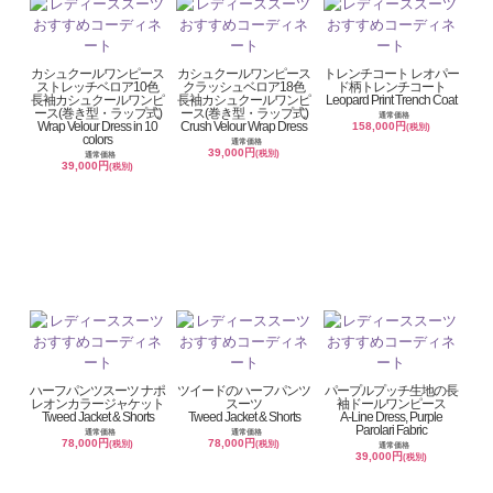
カシュクールワンピース
カシュクールワンピース
トレンチコート レオパー
ストレッチベロア10色
クラッシュベロア18色
ド柄トレンチコート
長袖カシュクールワンピ
長袖カシュクールワンピ
Leopard Print Trench Coat
ース(巻き型・ラップ式)
ース(巻き型・ラップ式)
通常価格
Wrap Velour Dress in 10
Crush Velour Wrap Dress
158,000円
(税別)
colors
通常価格
39,000円
(税別)
通常価格
39,000円
(税別)
ハーフパンツスーツ ナポ
ツイードのハーフパンツ
パープルプッチ生地の長
レオンカラージャケット
スーツ
袖ドールワンピース
Tweed Jacket & Shorts
Tweed Jacket & Shorts
A-Line Dress, Purple
Parolari Fabric
通常価格
通常価格
78,000円
78,000円
(税別)
(税別)
通常価格
39,000円
(税別)