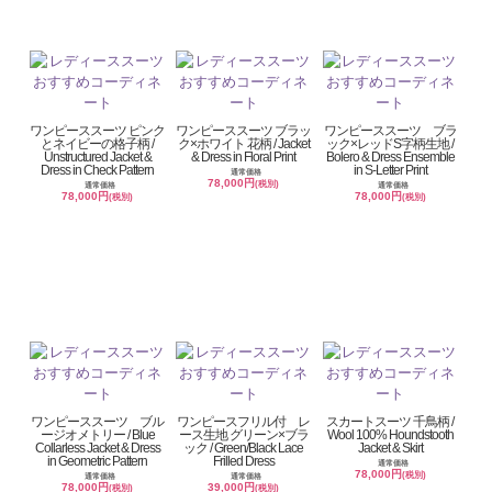
ワンピーススーツ ピンク
ワンピーススーツ ブラッ
ワンピーススーツ ブラ
とネイビーの格子柄 /
ク×ホワイト 花柄 / Jacket
ック×レッドS字柄生地 /
Unstructured Jacket &
& Dress in Floral Print
Bolero & Dress Ensemble
Dress in Check Pattern
in S-Letter Print
通常価格
78,000円
(税別)
通常価格
通常価格
78,000円
78,000円
(税別)
(税別)
ワンピーススーツ ブル
ワンピースフリル付 レ
スカートスーツ 千鳥柄 /
ージオメトリー / Blue
ース生地 グリーン×ブラ
Wool 100% Houndstooth
Collarless Jacket & Dress
ック / Green/Black Lace
Jacket & Skirt
in Geometric Pattern
Frilled Dress
通常価格
78,000円
(税別)
通常価格
通常価格
78,000円
39,000円
(税別)
(税別)