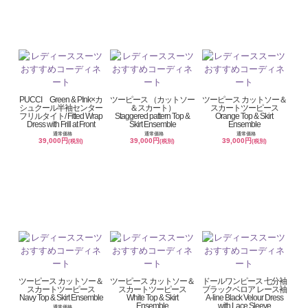
PUCCI Green & PInk×カ
ツーピース （カットソー
ツーピース カットソー＆
シュクール半袖センター
＆スカート）
スカートツーピース
フリルタイト/ Fitted Wrap
Staggered pattern Top &
Orange Top & Skirt
Dress with Frill at Front
Skirt Ensemble
Ensemble
通常価格
通常価格
通常価格
39,000円
39,000円
39,000円
(税別)
(税別)
(税別)
ツーピース カットソー＆
ツーピース カットソー＆
ドールワンピース 七分袖
スカートツーピース
スカートツーピース
ブラックベロア レース袖
Navy Top & Skirt Ensemble
White Top & Skirt
A-line Black Velour Dress
Ensemble
with Lace Sleeve
通常価格