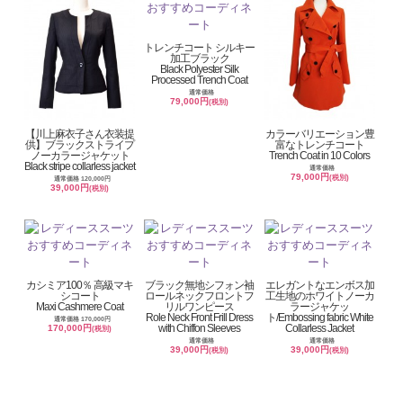
トレンチコート シルキー
加工ブラック
Black Polyester Silk
Processed Trench Coat
通常価格
79,000円
(税別)
【川上麻衣子さん衣装提
カラーバリエーション豊
供】ブラックストライプ
富なトレンチコート
ノーカラージャケット
Trench Coat in 10 Colors
Black stripe collarless jacket
通常価格
79,000円
(税別)
通常価格 120,000円
39,000円
(税別)
カシミア100％ 高級マキ
ブラック無地シフォン袖
エレガントなエンボス加
シコート
ロールネックフロントフ
工生地のホワイトノーカ
Maxi Cashmere Coat
リルワンピース
ラージャケッ
Role Neck Front Frill Dress
ト/Embossing fabric White
通常価格 170,000円
with Chiffon Sleeves
Collarless Jacket
170,000円
(税別)
通常価格
通常価格
39,000円
39,000円
(税別)
(税別)