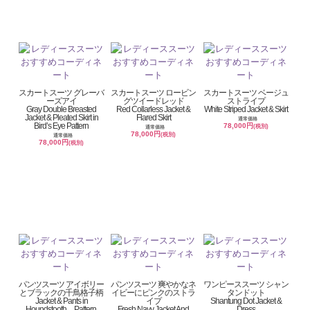
スカートスーツ グレーバ
スカートスーツ ロービン
スカートスーツ ベージュ
ーズアイ
グツイードレッド
ストライプ
Gray Double Breasted
Red Collarless Jacket &
White Striped Jacket & Skirt
Jacket & Pleated Skirt in
Flared Skirt
通常価格
Bird’s Eye Pattern
78,000円
(税別)
通常価格
78,000円
(税別)
通常価格
78,000円
(税別)
パンツスーツ アイボリー
パンツスーツ 爽やかなネ
ワンピーススーツ シャン
とブラックの千鳥格子柄
イビーにピンクのストラ
タンドット
Jacket & Pants in
イプ
Shantung Dot Jacket &
Houndstooth Pattern,
Fresh Navy Jacket And
Dress