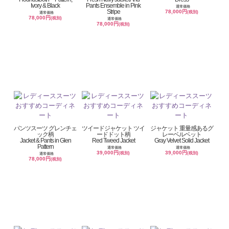
Ivory & Black
Pants Ensemble in Pink
通常価格
Stripe
78,000円
(税別)
通常価格
78,000円
(税別)
通常価格
78,000円
(税別)
パンツスーツ グレンチェ
ツイードジャケット ツイ
ジャケット 重量感あるグ
ック柄
ードドット柄
レーベルベット
Jacket & Pants in Glen
Red Tweed Jacket
Gray Velvet Solid Jacket
Pattern
通常価格
通常価格
39,000円
39,000円
(税別)
(税別)
通常価格
78,000円
(税別)