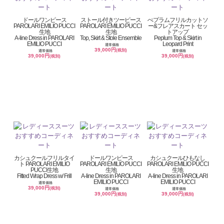
ドールワンピース
ストール付きツーピース
ぺプラムフリルカットソ
PAROLARI EMILIO PUCCI
PAROLARI EMILIO PUCCI
ー&フレアスカート セッ
生地
生地
トアップ
A-line Dress in PAROLARI
Top, Skirt & Stole Ensemble
Peplum Top & Skirt in
EMILIO PUCCI
Leopard Print
通常価格
39,000円
(税別)
通常価格
通常価格
39,000円
39,000円
(税別)
(税別)
カシュクールフリルタイ
ドールワンピース
カシュクールひもなし
ト PAROLARI EMILIO
PAROLARI EMILIO PUCCI
PAROLARI EMILIO PUCCI
PUCCI生地
生地
生地
Fitted Wrap Dress w/ Frill
A-line Dress in PAROLARI
A-line Dress in PAROLARI
EMILIO PUCCI
EMILIO PUCCI
通常価格
39,000円
(税別)
通常価格
通常価格
39,000円
39,000円
(税別)
(税別)