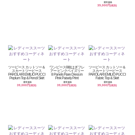
通常価格
39,000円
(税別)
ツーピース カットソー＆
ワンピース8枚はぎフレ
ツーピース カットソー＆
スカートツーピース
アー ピンクペイズリー
スカートツーピース
PAROLARI EMILIO PUCCI
8 Panels Flare Dress in
PAROLARI EMILIO PUCCI
Peplum Top & Pencil Skirt
Pink Paisely Print
Fabric Top & Skirt
通常価格
通常価格
通常価格
39,000円
39,000円
39,000円
(税別)
(税別)
(税別)