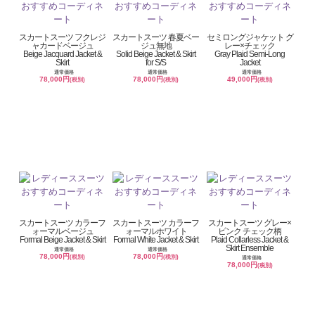
スカートスーツ フクレジ
スカートスーツ 春夏ベー
セミロングジャケット グ
ャカードベージュ
ジュ無地
レー×チェック
Beige Jacquard Jacket &
Solid Beige Jacket & Skirt
Gray Plaid Semi-Long
Skirt
for S/S
Jacket
通常価格
通常価格
通常価格
78,000円
78,000円
49,000円
(税別)
(税別)
(税別)
スカートスーツ カラーフ
スカートスーツ カラーフ
スカートスーツ グレー×
ォーマルベージュ
ォーマルホワイト
ピンク チェック柄
Formal Beige Jacket & Skirt
Formal White Jacket & Skirt
Plaid Collarless Jacket &
Skirt Ensemble
通常価格
通常価格
78,000円
78,000円
(税別)
(税別)
通常価格
78,000円
(税別)