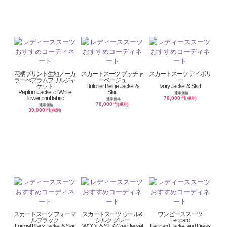
花柄プリント生地ノーカ
スカートスーツ ブッチャ
スカートスーツ アイボリ
ラーぺプラムフリルジャ
ーベージュ
ー
ケット
Butcher Beige Jacket &
Ivory Jacket & Skirt
Peplum Jacket of White
Skirt
通常価格
flower print fabric
78,000円
(税別)
通常価格
78,000円
(税別)
通常価格
39,000円
(税別)
スカートスーツ フォーマ
スカートスーツ ウール&
ワンピーススーツ
ルブラック
シルク グレー
Leopard
Formal Black Jacket & Skirt
WOOL & SILK Gray Jacket
Leopard Jacket and Dress