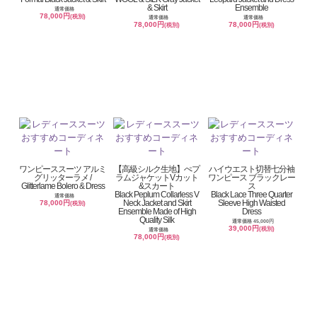
& Skirt
Ensemble
通常価格
78,000円
(税別)
通常価格
通常価格
78,000円
78,000円
(税別)
(税別)
ワンピーススーツ アルミ
【高級シルク生地】ぺプ
ハイウエスト切替七分袖
グリッターラメ /
ラムジャケットVカット
ワンピース ブラックレー
Glitterlame Bolero & Dress
&スカート
ス
Black Peplum Collarless V
Black Lace Three Quarter
通常価格
Neck Jacket and Skirt
Sleeve High Waisted
78,000円
(税別)
Ensemble Made of High
Dress
Quality Silk
通常価格 45,000円
39,000円
(税別)
通常価格
78,000円
(税別)