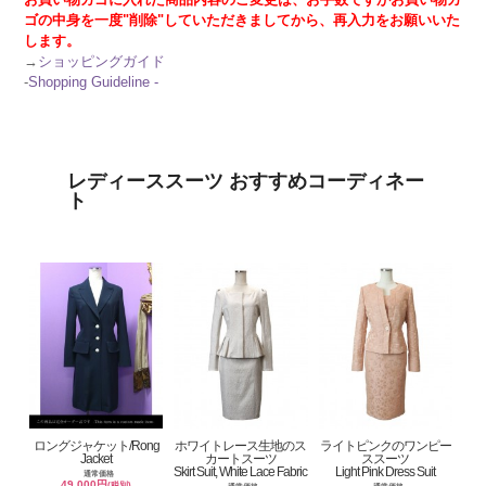
ゴの中身を一度"削除"していただきましてから、再入力をお願いいた
します。
→
ショッピングガイド
-
Shopping Guideline -
レディーススーツ おすすめコーディネー
ト
ロングジャケット/Rong
ホワイトレース生地のス
ライトピンクのワンピー
Jacket
カートスーツ
ススーツ
Skirt Suit, White Lace Fabric
Light Pink Dress Suit
通常価格
49,000円
(税別)