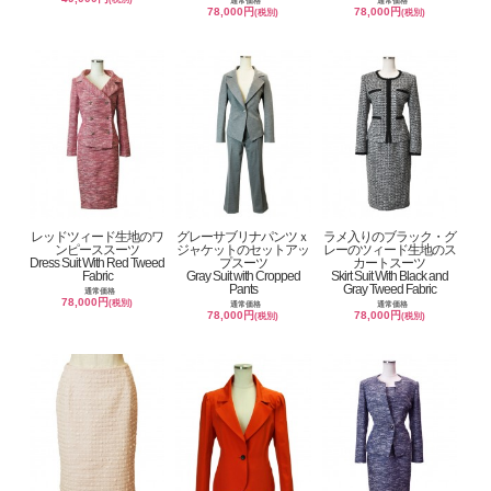
通常価格
通常価格
78,000円
78,000円
(税別)
(税別)
レッドツィード生地のワ
グレーサブリナパンツｘ
ラメ入りのブラック・グ
ンピーススーツ
ジャケットのセットアッ
レーのツィード生地のス
Dress Suit With Red Tweed
プスーツ
カートスーツ
Fabric
Gray Suit with Cropped
Skirt Suit With Black and
Pants
Gray Tweed Fabric
通常価格
78,000円
(税別)
通常価格
通常価格
78,000円
78,000円
(税別)
(税別)