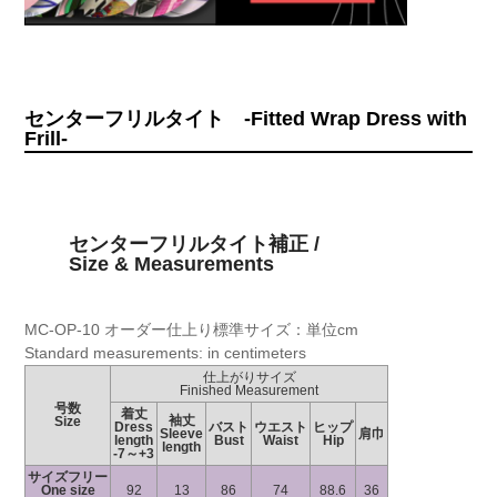
センターフリルタイト -Fitted Wrap Dress with
Frill-
センターフリルタイト補正 /
Size & Measurements
MC-OP-10 オーダー仕上り標準サイズ：単位cm
Standard measurements: in centimeters
仕上がりサイズ
Finished Measurement
号数
着丈
袖丈
Size
Dress
バスト
ウエスト
ヒップ
Sleeve
肩巾
length
Bust
Waist
Hip
length
-7～+3
サイズフリー
One size
92
13
86
74
88.6
36