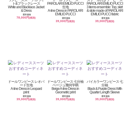
ワンピーススーツ ホワイ
ドールワンピース
ストール付きツーピース
ト&ブラックレース
PAROLARI EMILIO PUCCI
PAROLARI EMILIO PUCCI
White and Blacklace Jacket
生地
3 items ensemble: Top, skirt
& Dress
A-line Dress in PAROLARI
& stole made of PAROLARI
EMILIO PUCCI
EMILIO PUCCI fabric
通常価格
78,000円
(税別)
通常価格
通常価格
39,000円
39,000円
(税別)
(税別)
ドールワンピース レオパ
ドールワンピース 七分袖
バイカラーワンピース 七
ード生地
ベージュ幾何学柄
分袖
A-line Dress in Leopard
Beige A-line Dress in
Black & Purple Dress With
print
Geometric print
Quarter Length Sleeve
通常価格
通常価格
通常価格
39,000円
39,000円
39,000円
(税別)
(税別)
(税別)