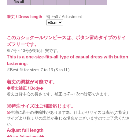
fits all
着丈 / Dress length
補正値 / Adjustment
このカシュクールワンピースは、ボタン留めタイプのサイ
ズフリーです。
※7号～13号が対応目安です。
This is a one-size-fits-all type of casual dress with button
fastening.
※Best fit for sizes 7 to 13 (S to LL)
着丈の調整が可能です。
◆着丈補正 / Body◆
着丈は背中心の長さです。補正は-7～+3cm対応できます。
※特注サイズはご相談応じます。
※
生地に若干の伸縮性があります為、仕上がりサイズは表記(ご指定)
サイズより数ミリの誤差が生じる場合がございますのでご了承くださ
い。
Adjust full length
◆Size Adjustment◆