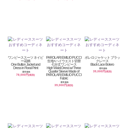
ワンピーススーツ ネイビ
PAROLARI EMILIO PUCCI
ボレロジャケット ブラッ
ー花柄
生地×ハイウエスト切替
クレース
One Button Jacket and
七分丈ワンピース
Black Lace Bolero
Dress in Floral Print
High Waist Dress w/ Three
通常価格
Quarter Sleeve Made of
39,000円
(税別)
通常価格
PAROLARI EMILIO PUCCI
78,000円
(税別)
Fabric
通常価格
39,000円
(税別)