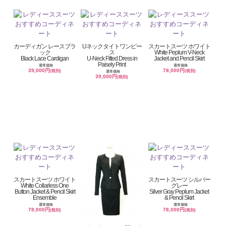
カーディガン レースブラ
Uネックタイトワンピー
スカートスーツ ホワイト
ック
ス
White Peplum V-Neck
Black Lace Cardigan
U-Neck Fitted Dress in
Jacket and Pencil Skirt
Paisely Print
通常価格
通常価格
39,000円
78,000円
(税別)
(税別)
通常価格
39,000円
(税別)
スカートスーツ ホワイト
スカートスーツ シルバー
White Collarless One
グレー
Button Jacket & Pencil Skirt
Silver Gray Peplum Jacket
Ensemble
& Pencil Skirt
通常価格
通常価格
78,000円
78,000円
(税別)
(税別)