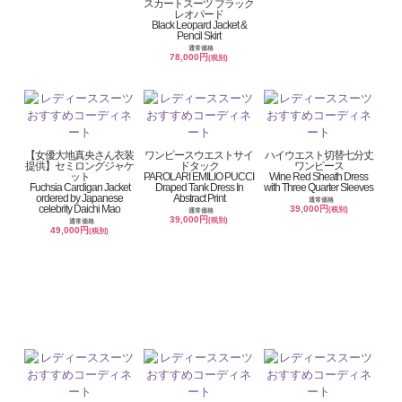
スカートスーツ ブラック
レオパード
Black Leopard Jacket &
Pencil Skirt
通常価格
78,000円
(税別)
【女優大地真央さん衣装
ワンピースウエストサイ
ハイウエスト切替七分丈
提供】セミロングジャケ
ドタック
ワンピース
ット
PAROLARI EMILIO PUCCI
Wine Red Sheath Dress
Fuchsia Cardigan Jacket
Draped Tank Dress In
with Three Quarter Sleeves
ordered by Japanese
Abstract Print
通常価格
celebrity Daichi Mao
39,000円
(税別)
通常価格
39,000円
(税別)
通常価格
49,000円
(税別)