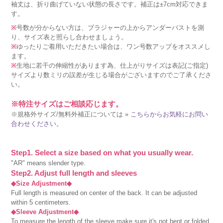
袖丈は、折り曲げていない状態の長さです。補正は±7cm対応できま
す。
※
号数が分からない方は、ブラジャーの上からアンダーバストを測
り、サイズ表と照らし合わせましょう。
※
ゆったりご着用いただきたい場合は、ワン号数アップをオススメし
ます。
※
生地に若干の伸縮性があります為、仕上がりサイズは表記(ご指定)
サイズより数ミリの誤差が生じる場合がございますのでご了承くださ
い。
※特注サイズはご相談応じます。
※規格外サイズ/無料外補正については »
こちらからお気軽にお問い
合わせください。
Step1. Select a size based on what you usually wear.
"AR" means slender type.
Step2. Adjust full length and sleeves
◆Size Adjustment◆
Full length is measured on center of the back. It can be adjusted
within 5 centimeters.
◆Sleeve Adjustment◆
To measure the length of the sleeve make sure it's not bent or folded.