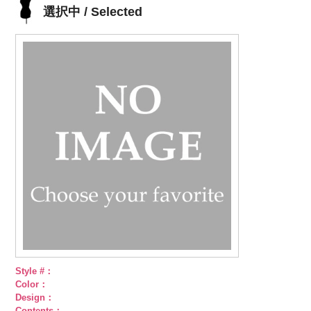
選択中 / Selected
Style #：
Color：
Design：
Contents：