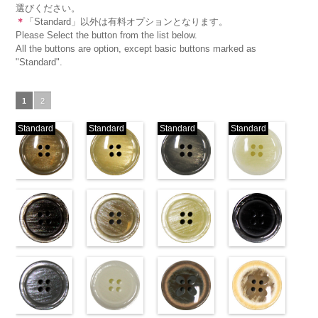
選びください。
＊
「Standard」以外は有料オプションとなります。
Please Select the button from the list below.
All the buttons are option, except basic buttons marked as
"Standard".
1
2
Standard
Standard
Standard
Standard
標準ベージュ
標準クリーム
標準グレー
標準ホワイト
(VT103-
(VT103-
(VT103-
(VT103-
G43/SN)
G40/SN)
G06/SN)
G01/SN)
http://www.anys.co.jp/wp-
http://www.anys.co.jp/wp-
http://www.anys.co.jp/wp-
http://www.anys.co.jp
content/uploads/2013/04/vt103-
content/uploads/2013/04/vt103-
content/uploads/2013/04/vt103-
content/uploads/2013
g43.jpg
ブラウン
g40.jpg
ベージュ
g06.jpg
クリーム
g01.jpg
ブラック
VT103-G43
(VT102-
VT103-G40
(VT102-
VT103-G06
(VT102-
VT103-G01
(VT102-
ベージュ
S48/SN)
標
クリーム
S43/SN)
標
グレー
S40/SN)
標準
ホワイト
S09/SN)
標
準
http://www.anys.co.jp/wp-
大ボタン
準
http://www.anys.co.jp/wp-
大ボタン
大ボタン直径
http://www.anys.co.jp/wp-
準
http://www.anys.co.jp
大ボタン
直径23mm／
content/uploads/2013/04/vt102-
直径23mm／
content/uploads/2013/04/vt102-
23mm／小ボ
content/uploads/2013/04/vt102-
直径23mm／
content/uploads/2013