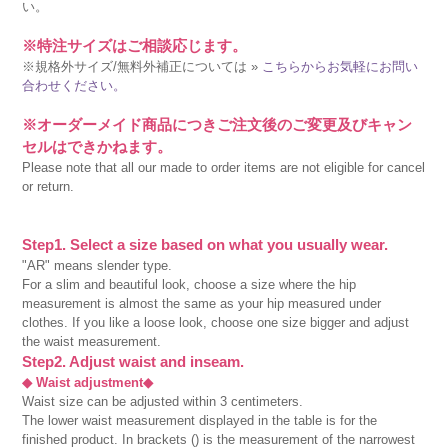
い。
※特注サイズはご相談応じます。
※規格外サイズ/無料外補正については »
こちらからお気軽にお問い
合わせください。
※オーダーメイド商品につきご注文後のご変更及びキャン
セルはできかねます。
Please note that all our made to order items are not eligible for cancel
or return.
Step1. Select a size based on what you usually wear.
"AR" means slender type.
For a slim and beautiful look, choose a size where the hip
measurement is almost the same as your hip measured under
clothes. If you like a loose look, choose one size bigger and adjust
the waist measurement.
Step2. Adjust waist and inseam.
◆ Waist adjustment◆
Waist size can be adjusted within 3 centimeters.
The lower waist measurement displayed in the table is for the
finished product. In brackets () is the measurement of the narrowest