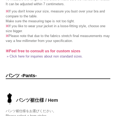
It can be adjusted within 7 centimeters.
※
If you don't know your size, measure you bust over your bra and
compare to the table.
Make sure the measuring tape is not too tight.
※
If you like to wear your jacket in a loose-fitting style, choose one
size bigger.
※
Please note that due to the fabrics stretch final measurements may
vary a few millimeter from your specification.
※Feel free to consult us for custom sizes
» Click here for inquiries about non standard sizes.
パンツ -Pants-
パンツ裾仕様 / Hem
パンツ裾仕様をお選びください。
Please select a hem styles.