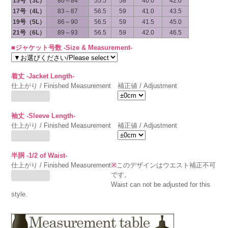
15号（3L）
80～84
55.5
58
40.0
42.0
17号（4L）
83～87
56.5
59
41.0
43.5
19号（5L）
86～90
56.5
59
41.5
45.0
21号（6L）
89～93
56.5
59
42.0
46.5
■ジャケット号数 -Size & Measurement-
着丈 -Jacket Length-
仕上がり / Finished Measurement
補正値 / Adjustment
袖丈 -Sleeve Length-
仕上がり / Finished Measurement
補正値 / Adjustment
半胴 -1/2 of Waist-
仕上がり / Finished Measurement
※
このデザインはウエスト補正不可
です。
Waist can not be adjusted for this
style.