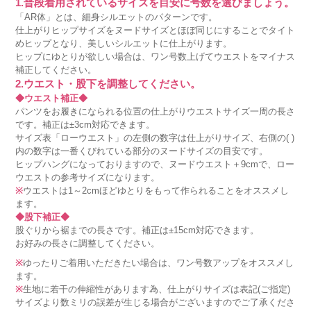
1.普段着用されているサイズを目安に号数を選びましょう。
「AR体」とは、細身シルエットのパターンです。
仕上がりヒップサイズをヌードサイズとほぼ同じにすることでタイト
めヒップとなり、美しいシルエットに仕上がります。
ヒップにゆとりが欲しい場合は、ワン号数上げてウエストをマイナス
補正してください。
2.ウエスト・股下を調整してください。
◆ウエスト補正◆
パンツをお履きになられる位置の仕上がりウエストサイズ一周の長さ
です。補正は±3cm対応できます。
サイズ表「ローウエスト」の左側の数字は仕上がりサイズ、右側の( )
内の数字は一番くびれている部分のヌードサイズの目安です。
ヒップハングになっておりますので、ヌードウエスト＋9cmで、ロー
ウエストの参考サイズになります。
※
ウエストは1～2cmほどゆとりをもって作られることをオススメし
ます。
◆股下補正◆
股ぐりから裾までの長さです。補正は±15cm対応できます。
お好みの長さに調整してください。
※
ゆったりご着用いただきたい場合は、ワン号数アップをオススメし
ます。
※
生地に若干の伸縮性があります為、仕上がりサイズは表記(ご指定)
サイズより数ミリの誤差が生じる場合がございますのでご了承くださ