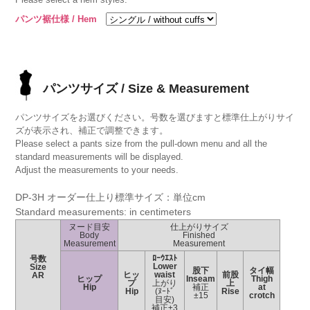
パンツ裾仕様 / Hem
パンツサイズ / Size & Measurement
パンツサイズをお選びください。号数を選びますと標準仕上がりサイ
ズが表示され、補正で調整できます。
Please select a pants size from the pull-down menu and all the
standard measurements will be displayed.
Adjust the measurements to your needs.
DP-3H オーダー仕上り標準サイズ：単位cm
Standard measurements: in centimeters
ヌード目安
仕上がりサイズ
Body
Finished
Measurement
Measurement
ﾛｰｳｴｽﾄ
号数
Lower
Size
股下
タイ幅
ヒッ
waist
前股
AR
ヒップ
Inseam
Thigh
プ
上がり
上
Hip
補正
at
Hip
(ﾇｰﾄﾞ
Rise
±15
crotch
目安)
補正±3