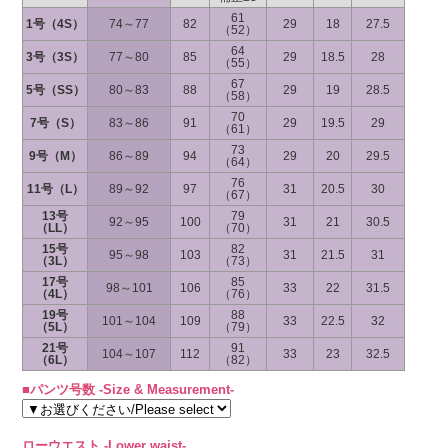
61
1号（4S）
74～77
82
29
18
27.5
（52）
64
3号（3S）
77～80
85
29
18.5
28
（55）
67
5号（SS）
80～83
88
29
19
28.5
（58）
70
7号（S）
83～86
91
29
19.5
29
（61）
73
9号（M）
86～89
94
29
20
29.5
（64）
76
11号（L）
89～92
97
31
20.5
30
（67）
13号
79
92～95
100
31
21
30.5
（LL）
（70）
15号
82
95～98
103
31
21.5
31
（3L）
（73）
17号
85
98～101
106
33
22
31.5
（4L）
（76）
19号
88
101～104
109
33
22.5
32
（5L）
（79）
21号
91
104～107
112
33
23
32.5
（6L）
（82）
■パンツ号数 -Size & Measurement-
ローウエスト -Lower waist-