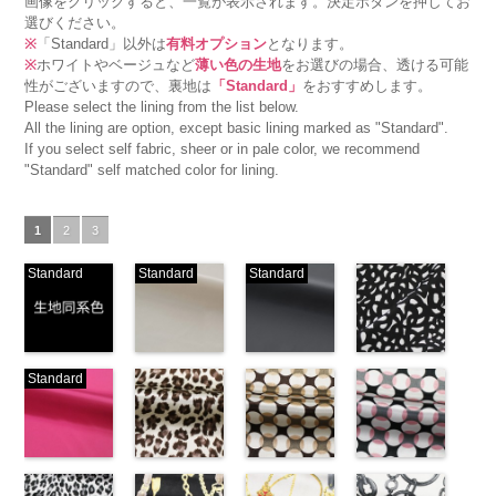
画像をクリックすると、一覧が表示されます。決定ボタンを押してお
選びください。
※
「Standard」以外は
有料オプション
となります。
※
ホワイトやベージュなど
薄い色の生地
をお選びの場合、透ける可能
性がございますので、裏地は
「Standard」
をおすすめします。
Please select the lining from the list below.
All the lining are option, except basic lining marked as "Standard".
If you select self fabric, sheer or in pale color, we recommend
"Standard" self matched color for lining.
1
2
3
Standard
Standard
Standard
生地同系色
ベージュ
ブラック
ブラック×ホ
Standard
(-/TK)
(221/OT)
(19/OT)
ワイト模様
http://www.anys.co.jp/wp-
http://www.anys.co.jp/wp-
http://www.anys.co.jp/wp-
(KKP3601-
content/uploads/2013/04/jpg
content/uploads/2013/04/221.jpg
content/uploads/2013/02/19.jpg
24-C)
-
生地同系色
221
ベージュ
19
ブラック
http://www.anys.co.jp
無地
ピンク
ポリエ
無地
レオパード柄
ポリエ
無地
幾何学ドット
ポリエ
content/uploads/2013
幾何学ドット
ステル100％
(777/OT)
ステル100％
ブラウン
ステル100％
柄ベージュ
24-c.jpg
柄ピンク