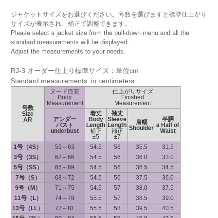
ジャケットサイズをお選びください。号数を選びますと標準仕上がり
サイズが表示され、補正で調整できます。
Please select a jacket size from the pull-down menu and all the
standard measurements will be displayed.
Adjust the measurements to your needs.
RJ-3 オーダー仕上り標準サイズ：単位cm
Standard measurements: in centimeters
ヌード目安
仕上がりサイズ
Body
Finished
Measurement
Measurement
号数
着丈
袖丈
Size
アンダー
Body
Sleeve
半胴
AR
肩幅
バスト
Length
Length
a Half of
Shoulder
underbust
補正
補正
Waist
±5
±7
1号（4S）
59～63
54.5
56
35.5
31.5
3号（3S）
62～66
54.5
56
36.0
33.0
5号（SS）
65～69
54.5
56
36.5
34.5
7号（S）
68～72
54.5
56
37.5
36.0
9号（M）
71～75
54.5
57
38.0
37.5
11号（L）
74～78
55.5
57
38.5
39.0
13号（LL）
77～81
55.5
58
39.5
40.5