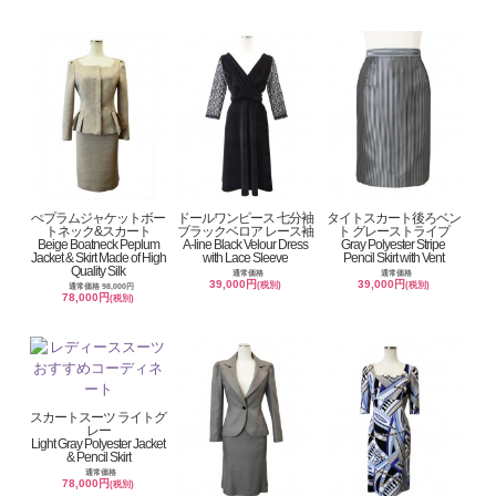
ぺプラムジャケットボー
ドールワンピース 七分袖
タイトスカート後ろベン
トネック&スカート
ブラックベロア レース袖
ト グレーストライプ
Beige Boatneck Peplum
A-line Black Velour Dress
Gray Polyester Stripe
Jacket & Skirt Made of High
with Lace Sleeve
Pencil Skirt with Vent
Quality Silk
通常価格
通常価格
39,000円
39,000円
(税別)
(税別)
通常価格 98,000円
78,000円
(税別)
スカートスーツ ライトグ
レー
Light Gray Polyester Jacket
& Pencil Skirt
通常価格
78,000円
(税別)