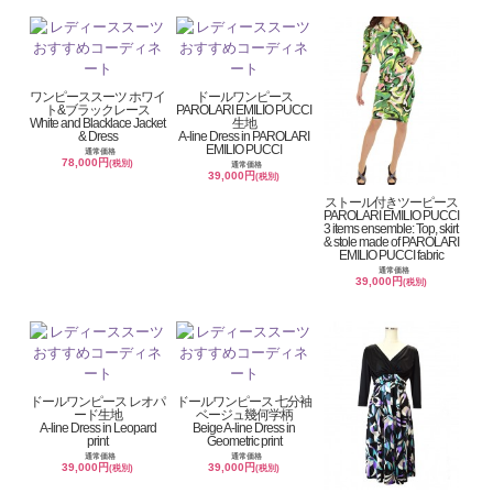
ワンピーススーツ ホワイ
ドールワンピース
ト&ブラックレース
PAROLARI EMILIO PUCCI
White and Blacklace Jacket
生地
& Dress
A-line Dress in PAROLARI
EMILIO PUCCI
通常価格
78,000円
(税別)
通常価格
39,000円
(税別)
ストール付きツーピース
PAROLARI EMILIO PUCCI
3 items ensemble: Top, skirt
& stole made of PAROLARI
EMILIO PUCCI fabric
通常価格
39,000円
(税別)
ドールワンピース レオパ
ドールワンピース 七分袖
ード生地
ベージュ幾何学柄
A-line Dress in Leopard
Beige A-line Dress in
print
Geometric print
通常価格
通常価格
39,000円
39,000円
(税別)
(税別)