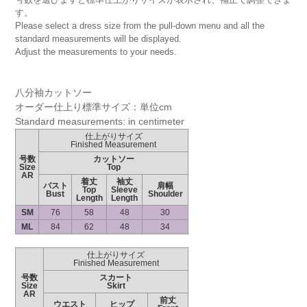
す。
Please select a dress size from the pull-down menu and all the
standard measurements will be displayed.
Adjust the measurements to your needs.
八分袖カットソー
オーダー仕上り標準サイズ：単位cm
Standard measurements: in centimeter
仕上がりサイズ
Finished Measurement
号数
カットソー
Size
Top
AR
着丈
袖丈
バスト
肩幅
Top
Sleeve
Bust
Shoulder
Length
Length
SM
76
58
48
30
ML
84
62
48
34
仕上がりサイズ
Finished Measurement
号数
スカート
Size
Skirt
AR
前丈
ウエスト
ヒップ