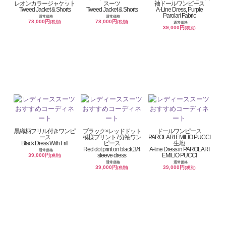
レオンカラージャケット
スーツ
袖ドールワンピース
Tweed Jacket & Shorts
Tweed Jacket & Shorts
A-Line Dress, Purple
Parolari Fabric
通常価格
通常価格
78,000円
78,000円
(税別)
(税別)
通常価格
39,000円
(税別)
黒織柄フリル付きワンピ
ブラック×レッドドット
ドールワンピース
ース
模様プリント7分袖ワン
PAROLARI EMILIO PUCCI
Black Dress With Frill
ピース
生地
Red dot print on black,3/4
A-line Dress in PAROLARI
通常価格
sleeve dress
EMILIO PUCCI
39,000円
(税別)
通常価格
通常価格
39,000円
39,000円
(税別)
(税別)