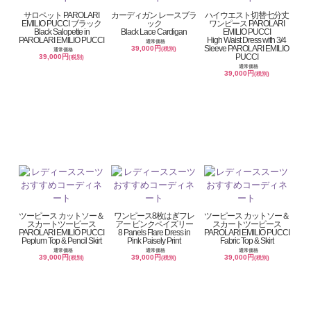
サロペット PAROLARI
カーディガン レースブラ
ハイウエスト切替七分丈
EMILIO PUCCI ブラック
ック
ワンピース PAROLARI
Black Salopette in
Black Lace Cardigan
EMILIO PUCCI
PAROLARI EMILIO PUCCI
High Waist Dress with 3/4
通常価格
Sleeve PAROLARI EMILIO
39,000円
(税別)
通常価格
PUCCI
39,000円
(税別)
通常価格
39,000円
(税別)
ツーピース カットソー＆
ワンピース8枚はぎフレ
ツーピース カットソー＆
スカートツーピース
アー ピンクペイズリー
スカートツーピース
PAROLARI EMILIO PUCCI
8 Panels Flare Dress in
PAROLARI EMILIO PUCCI
Peplum Top & Pencil Skirt
Pink Paisely Print
Fabric Top & Skirt
通常価格
通常価格
通常価格
39,000円
39,000円
39,000円
(税別)
(税別)
(税別)