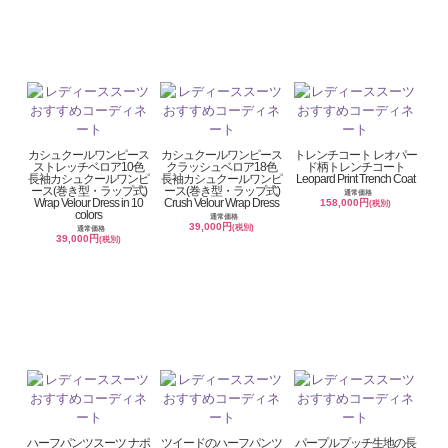
カシュクールワンピース
カシュクールワンピース
トレンチコート レオパー
ストレッチベロア10色
クラッシュベロア18色
ド柄トレンチコート
長袖カシュクールワンピ
長袖カシュクールワンピ
Leopard Print Trench Coat
ース(巻き型・ラップ式)
ース(巻き型・ラップ式)
通常価格
Wrap Velour Dress in 10
Crush Velour Wrap Dress
158,000円
(税別)
colors
通常価格
39,000円
(税別)
通常価格
39,000円
(税別)
ハーフパンツスーツ ナポ
ツイードのハーフパンツ
パープルプッチ生地の長