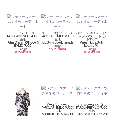
ドールワンピース
ストール付きツーピース
ぺプラムフリルカットソ
PAROLARI EMILIO PUCCI
PAROLARI EMILIO PUCCI
ー&フレアスカート セッ
生地
生地
トアップ
A-line Dress in PAROLARI
Top, Skirt & Stole Ensemble
Peplum Top & Skirt in
EMILIO PUCCI
Leopard Print
通常価格
39,000円
(税別)
通常価格
通常価格
39,000円
39,000円
(税別)
(税別)
ドールワンピース
カシュクールひもなし
PAROLARI EMILIO PUCCI
PAROLARI EMILIO PUCCI
生地
生地
A-line Dress in PAROLARI
A-line Dress in PAROLARI