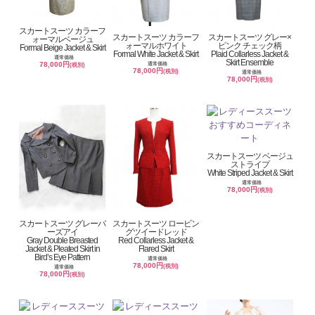
スカートスーツ カラーフ
スカートスーツ カラーフ
スカートスーツ グレー×
ォーマルベージュ
ォーマルホワイト
ピンク チェック柄
Formal Beige Jacket & Skirt
Formal White Jacket & Skirt
Plaid Collarless Jacket &
通常価格
Skirt Ensemble
78,000円
通常価格
(税別)
78,000円
(税別)
通常価格
78,000円
(税別)
スカートスーツ ベージュ
ストライプ
White Striped Jacket & Skirt
通常価格
78,000円
(税別)
スカートスーツ グレーバ
スカートスーツ ロービン
ーズアイ
グツイードレッド
Gray Double Breasted
Red Collarless Jacket &
Jacket & Pleated Skirt in
Flared Skirt
Bird’s Eye Pattern
通常価格
78,000円
(税別)
通常価格
78,000円
(税別)