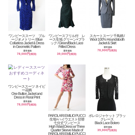
ワンピーススーツ ブル
ワンピースフリル付 レ
スカートスーツ 千鳥柄 /
ージオメトリー / Blue
ース生地 グリーン×ブラ
Wool 100% Houndstooth
Collarless Jacket & Dress
ック / Green/Black Lace
Jacket & Skirt
in Geometric Pattern
Frilled Dress
通常価格
78,000円
(税別)
通常価格
通常価格
78,000円
39,000円
(税別)
(税別)
ワンピーススーツ ネイビ
ー花柄
One Button Jacket and
Dress in Floral Print
通常価格
78,000円
(税別)
PAROLARI EMILIO PUCCI
ボレロジャケット ブラッ
生地×ハイウエスト切替
クレース
七分丈ワンピース
Black Lace Bolero
High Waist Dress w/ Three
通常価格
Quarter Sleeve Made of
39,000円
(税別)
PAROLARI EMILIO PUCCI