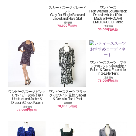
スカートスーツ グレード
ワンピース
ット
High Waisted Square Neck
Gray Dot Single Breasted
Dress in Abstract Print
Jacket and Flare Skirt
Made of PAROLARI
EMILIO PUCCI Fabric
通常価格
78,000円
(税別)
通常価格
39,000円
(税別)
ワンピーススーツ ブラ
ック×レッドS字柄生地 /
Bolero & Dress Ensemble
in S-Letter Print
通常価格
78,000円
(税別)
ワンピーススーツ ピンク
ワンピーススーツ ブラッ
とネイビーの格子柄 /
ク×ホワイト 花柄 / Jacket
Unstructured Jacket &
& Dress in Floral Print
Dress in Check Pattern
通常価格
78,000円
(税別)
通常価格
78,000円
(税別)