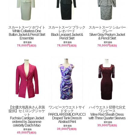
スカートスーツ ホワイト
スカートスーツ ブラック
スカートスーツ シルバー
White Collarless One
レオパード
グレー
Button Jacket & Pencil Skirt
Black Leopard Jacket &
Silver Gray Peplum Jacket
Ensemble
Pencil Skirt
& Pencil Skirt
通常価格
通常価格
通常価格
78,000円
78,000円
78,000円
(税別)
(税別)
(税別)
【女優大地真央さん衣装
ワンピースウエストサイ
ハイウエスト切替七分丈
提供】セミロングジャケ
ドタック
ワンピース
ット
PAROLARI EMILIO PUCCI
Wine Red Sheath Dress
Fuchsia Cardigan Jacket
Draped Tank Dress In
with Three Quarter Sleeves
ordered by Japanese
Abstract Print
通常価格
celebrity Daichi Mao
39,000円
(税別)
通常価格
39,000円
(税別)
通常価格
49,000円
(税別)