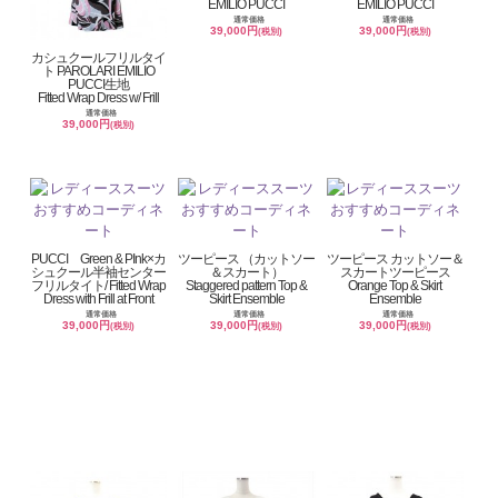
EMILIO PUCCI
EMILIO PUCCI
通常価格
通常価格
39,000円
39,000円
(税別)
(税別)
カシュクールフリルタイ
ト PAROLARI EMILIO
PUCCI生地
Fitted Wrap Dress w/ Frill
通常価格
39,000円
(税別)
PUCCI Green & PInk×カ
ツーピース （カットソー
ツーピース カットソー＆
シュクール半袖センター
＆スカート）
スカートツーピース
フリルタイト/ Fitted Wrap
Staggered pattern Top &
Orange Top & Skirt
Dress with Frill at Front
Skirt Ensemble
Ensemble
通常価格
通常価格
通常価格
39,000円
39,000円
39,000円
(税別)
(税別)
(税別)