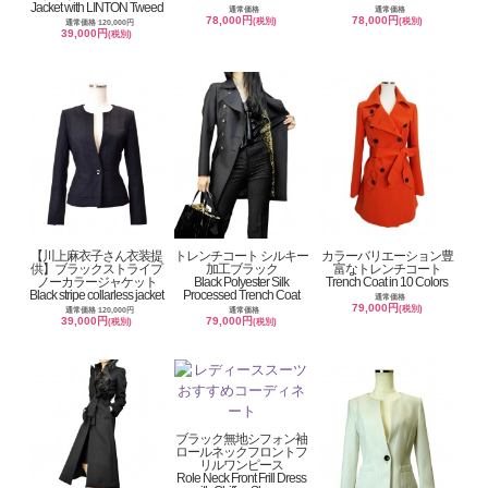
Jacket with LINTON Tweed
通常価格
通常価格
78,000円
78,000円
(税別)
(税別)
通常価格 120,000円
39,000円
(税別)
【川上麻衣子さん衣装提
トレンチコート シルキー
カラーバリエーション豊
供】ブラックストライプ
加工ブラック
富なトレンチコート
ノーカラージャケット
Black Polyester Silk
Trench Coat in 10 Colors
Black stripe collarless jacket
Processed Trench Coat
通常価格
79,000円
(税別)
通常価格 120,000円
通常価格
39,000円
79,000円
(税別)
(税別)
ブラック無地シフォン袖
ロールネックフロントフ
リルワンピース
Role Neck Front Frill Dress