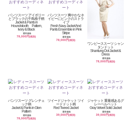
パンツスーツ アイボリー
パンツスーツ 爽やかなネ
とブラックの千鳥格子柄
イビーにピンクのストラ
Jacket & Pants in
イプ
Houndstooth Pattern,
Fresh Navy Jacket And
Ivory & Black
Pants Ensemble in Pink
Stripe
通常価格
78,000円
(税別)
通常価格
78,000円
(税別)
ワンピーススーツ シャン
タンドット
Shantung Dot Jacket &
Dress
通常価格
78,000円
(税別)
パンツスーツ グレンチェ
ツイードジャケット ツイ
ジャケット 重量感あるグ
ック柄
ードドット柄
レーベルベット
Jacket & Pants in Glen
Red Tweed Jacket
Gray Velvet Solid Jacket
Pattern
通常価格
通常価格
39,000円
39,000円
(税別)
(税別)
通常価格
78,000円
(税別)