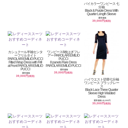
バイカラーワンピース 七
分袖
Black & Purple Dress With
Quarter Length Sleeve
通常価格
39,000円
(税別)
カシュクール半袖センタ
ワンピース8枚はぎフレ
ーフリルタイト
アー PAROLARI EMILIO
PAROLARI EMILIO PUCCI
PUCCI
Fitted Wrap Dress with Frill
8 panels Flare Dress
at Front PAROLARI EMILIO
PAROLARI EMILIO PUCCI
PUCCI
通常価格
39,000円
(税別)
通常価格
39,000円
(税別)
ハイウエスト切替七分袖
ワンピース ブラックレー
ス
Black Lace Three Quarter
Sleeve High Waisted
Dress
通常価格 45,000円
39,000円
(税別)