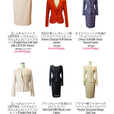
【シャネルツイード
光沢が美しいオレンジ色
ネイビーツィード生地の
LINTON】パステルピン
パフスリーブジャケット
ワンピーススーツ
クのふわふわソフトスカ
Sheen Orange Puff Sleeve
Dress Suit With Navy
ート/Pastel Pink Soft Skirt
Jacket
Tweed Fabric
with LINTON Tweed
通常価格
通常価格
39,000円
78,000円
(税別)
(税別)
通常価格 120,000円
39,000円
(税別)
【シャネルツイード
ブラックレース生地のス
フラワー柄ジャカートの
LINTON】パステルピン
カートスーツ
ベージュスカートスーツ
クのふわふわソフトジャ
Skirt Suit With Black Lace
Flower Jacquard Beige
ケット/Pastel Pink Soft
Fabric
Skirt Suit