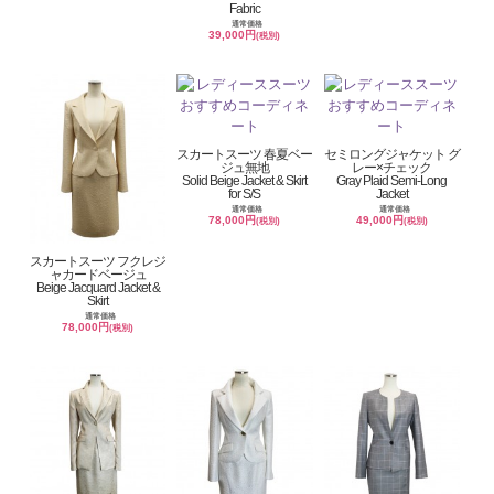
Fabric
通常価格
39,000円
(税別)
スカートスーツ 春夏ベー
セミロングジャケット グ
ジュ無地
レー×チェック
Solid Beige Jacket & Skirt
Gray Plaid Semi-Long
for S/S
Jacket
通常価格
通常価格
78,000円
49,000円
(税別)
(税別)
スカートスーツ フクレジ
ャカードベージュ
Beige Jacquard Jacket &
Skirt
通常価格
78,000円
(税別)