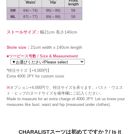
Front
Waist
Hip
length
SM
64(～74)
86(～96)
58
ML
67(～77)
89(～99)
58
ストールサイズ：
幅21cm 長さ140cm
Stole size：
21cm width x 140cm length
■ツーピース号数 / Size & Measurement
*
特注サイズ【+4,000円】
Extra 4000 JPY for custom sizes
※
オプション+4,000円で、特注サイズを承ります。バスト・ウエス
ト・ヒップのヌードサイズを備考欄にご記入ください。
Made to measure for an extra charge of 4000 JPY. Let us know your
measures like bust, waist and hip (measured under clothes).
CHARALISTスーツは初めてですか？/ Is it