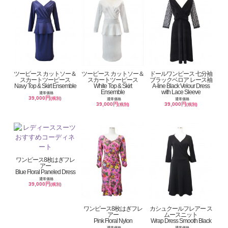
ツーピース カットソー＆
ツーピース カットソー＆
ドールワンピース 七分袖
スカートツーピース
スカートツーピース
ブラックベロア レース袖
Navy Top & Skirt Ensemble
White Top & Skirt
A-line Black Velour Dress
Ensemble
with Lace Sleeve
通常価格
39,000円
(税別)
通常価格
通常価格
39,000円
39,000円
(税別)
(税別)
ワンピース8枚はぎフレ
アー
Blue Floral Paneled Dress
通常価格
39,000円
(税別)
ワンピース8枚はぎフレ
カシュクールフレアー ス
アー
ムースニット
Pink Floral Nylon
Wrap Dress Smooth Black
通常価格
通常価格