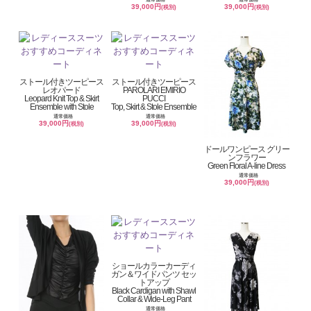
39,000円
39,000円
(税別)
(税別)
ストール付きツーピース
ストール付きツーピース
レオパード
PAROLARI EMIRIO
Leopard Knit Top & Skirt
PUCCI
Ensemble with Stole
Top, Skirt & Stole Ensemble
通常価格
通常価格
39,000円
39,000円
(税別)
(税別)
ドールワンピース グリー
ンフラワー
Green Floral A-line Dress
通常価格
39,000円
(税別)
ショールカラーカーディ
ガン＆ワイドパンツ セッ
トアップ
Black Cardigan with Shawl
Collar & Wide-Leg Pant
通常価格