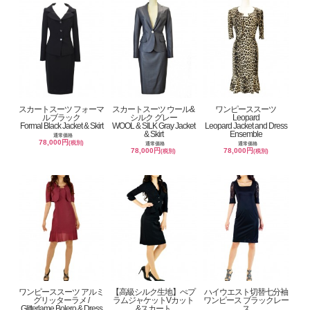
スカートスーツ フォーマ
スカートスーツ ウール&
ワンピーススーツ
ルブラック
シルク グレー
Leopard
Formal Black Jacket & Skirt
WOOL & SILK Gray Jacket
Leopard Jacket and Dress
& Skirt
Ensemble
通常価格
78,000円
(税別)
通常価格
通常価格
78,000円
78,000円
(税別)
(税別)
ワンピーススーツ アルミ
【高級シルク生地】ぺプ
ハイウエスト切替七分袖
グリッターラメ /
ラムジャケットVカット
ワンピース ブラックレー
Glitterlame Bolero & Dress
&スカート
ス