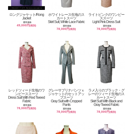
ロングジャケット/Rong
ホワイトレース生地のス
ライトピンクのワンピー
Jacket
カートスーツ
ススーツ
Skirt Suit, White Lace Fabric
Light Pink Dress Suit
通常価格
49,000円
(税別)
通常価格
通常価格
78,000円
78,000円
(税別)
(税別)
レッドツィード生地のワ
グレーサブリナパンツｘ
ラメ入りのブラック・グ
ンピーススーツ
ジャケットのセットアッ
レーのツィード生地のス
Dress Suit With Red Tweed
プスーツ
カートスーツ
Fabric
Gray Suit with Cropped
Skirt Suit With Black and
Pants
Gray Tweed Fabric
通常価格
78,000円
(税別)
通常価格
通常価格
78,000円
78,000円
(税別)
(税別)