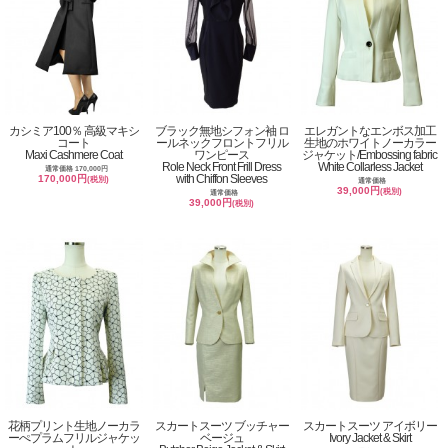
カシミア100％ 高級マキシ
ブラック無地シフォン袖 ロ
エレガントなエンボス加工
コート
ールネックフロントフリル
生地のホワイトノーカラー
Maxi Cashmere Coat
ワンピース
ジャケット/Embossing fabric
Role Neck Front Frill Dress
White Collarless Jacket
通常価格 170,000円
with Chiffon Sleeves
170,000円
(税別)
通常価格
39,000円
(税別)
通常価格
39,000円
(税別)
花柄プリント生地ノーカラ
スカートスーツ ブッチャー
スカートスーツ アイボリー
ーぺプラムフリルジャケッ
ベージュ
Ivory Jacket & Skirt