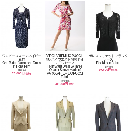
ワンピーススーツ ネイビー
PAROLARI EMILIO PUCCI生
ボレロジャケット ブラック
花柄
地×ハイウエスト切替七分
レース
One Button Jacket and Dress
丈ワンピース
Black Lace Bolero
in Floral Print
High Waist Dress w/ Three
通常価格
Quarter Sleeve Made of
39,000円
(税別)
通常価格
PAROLARI EMILIO PUCCI
78,000円
(税別)
Fabric
通常価格
39,000円
(税別)