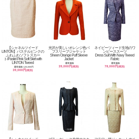
【シャネルツイード
光沢が美しいオレンジ色パ
ネイビーツィード生地のワ
LINTON】パステルピンクの
フスリーブジャケット
ンピーススーツ
ふわふわソフトスカー
Sheen Orange Puff Sleeve
Dress Suit With Navy Tweed
ト/Pastel Pink Soft Skirt with
Jacket
Fabric
LINTON Tweed
通常価格
通常価格
39,000円
78,000円
(税別)
(税別)
通常価格 120,000円
39,000円
(税別)