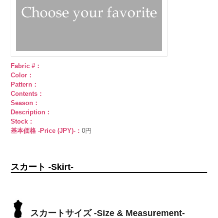
Fabric #：
Color：
Pattern：
Contents：
Season：
Description：
Stock：
基本価格 -Price (JPY)-：
0円
スカート -Skirt-
スカートサイズ -Size & Measurement-