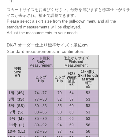
スカートサイズをお選びください。号数を選びますと標準仕上がりサ
イズが表示され、補正で調整できます。
Please select a skirt size from the pull-down menu and all the
standard measurements will be displayed.
Adjust the measurements to your needs.
DK-7 オーダー仕上り標準サイズ：単位cm
Standard measurements: in centimeters
ヌード目安
仕上がりサイズ
Body
Finished
Measurement
Measurement
号数
ｽｶｰﾄ前丈
Size
ｳｴｽﾄ
Skirt length
AR
ヒップ
ヒップ
Waist
at front
Hip
Hip
補正
補正
±3
±5
1号（4S）
74～77
79
54
53
3号（3S）
77～80
82
57
53
5号（SS）
80～83
85
60
53
7号（S）
83～86
88
63
53
9号（M）
85～89
91
66
53
11号（L）
89～92
94
69
56
13号（LL）
92～95
97
72
56