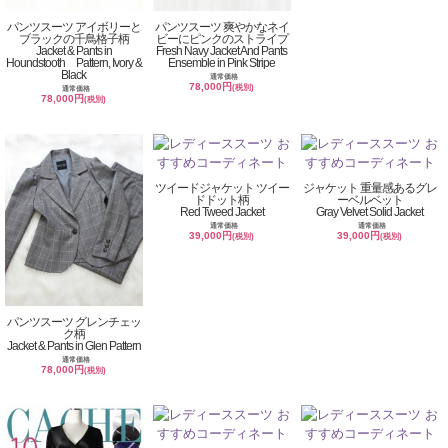
パンツスーツ アイボリーと
パンツスーツ 爽やかなネイ
ブラックの千鳥格子柄
ビーにピンクのストライプ
Jacket & Pants in
Fresh Navy Jacket And Pants
Houndstooth Pattern, Ivory &
Ensemble in Pink Stripe
Black
通常価格
78,000円
(税別)
通常価格
78,000円
(税別)
ツイードジャケット ツイー
ジャケット 重量感あるグレ
ドドット柄
ーベルベット
Red Tweed Jacket
Gray Velvet Solid Jacket
通常価格
通常価格
39,000円
39,000円
(税別)
(税別)
パンツスーツ グレンチェッ
ク柄
Jacket & Pants in Glen Pattern
通常価格
78,000円
(税別)