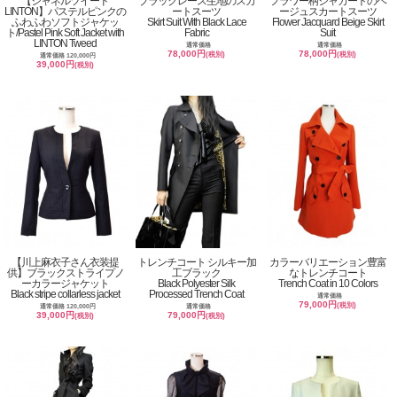
【シャネルツイード
ブラックレース生地のスカ
フラワー柄ジャカートのベ
LINTON】パステルピンクの
ートスーツ
ージュスカートスーツ
ふわふわソフトジャケッ
Skirt Suit With Black Lace
Flower Jacquard Beige Skirt
ト/Pastel Pink Soft Jacket with
Fabric
Suit
LINTON Tweed
通常価格
通常価格
78,000円
78,000円
(税別)
(税別)
通常価格 120,000円
39,000円
(税別)
【川上麻衣子さん衣装提
トレンチコート シルキー加
カラーバリエーション豊富
供】ブラックストライプノ
工ブラック
なトレンチコート
ーカラージャケット
Black Polyester Silk
Trench Coat in 10 Colors
Black stripe collarless jacket
Processed Trench Coat
通常価格
79,000円
(税別)
通常価格 120,000円
通常価格
39,000円
79,000円
(税別)
(税別)