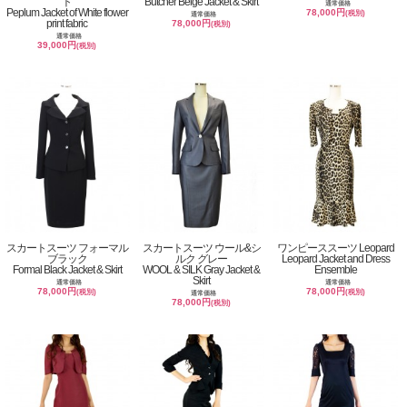
ト
Butcher Beige Jacket & Skirt
通常価格
Peplum Jacket of White flower
78,000円
(税別)
通常価格
print fabric
78,000円
(税別)
通常価格
39,000円
(税別)
スカートスーツ フォーマル
スカートスーツ ウール&シ
ワンピーススーツ Leopard
ブラック
ルク グレー
Leopard Jacket and Dress
Formal Black Jacket & Skirt
WOOL & SILK Gray Jacket &
Ensemble
Skirt
通常価格
通常価格
78,000円
78,000円
(税別)
(税別)
通常価格
78,000円
(税別)