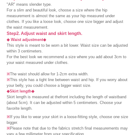
"AR" means slender type.
For a slim and beautiful look, choose a size where the hip
measurement is almost the same as your hip measured under
clothes. If you like a loose look, choose one size bigger and adjust
the waist measurement.
Step2. Adjust waist and skirt length.
◆ Waist adjustment◆
This style is meant to be worn a bit lower. Waist size can be adjusted
within 3 centimeters.
For the best look we recommend a size where you add about 3cm to
your waist measured under clothes.
※
The waist should allow for 1-2cm extra width.
※
This style has a tight line between waist and hip. If you worry about
your belly, you could choose a bigger waist size.
◆Skirt length◆
Skirt length is measured at thefront including the length of waistband
(about 5cm). It can be adjusted within 5 centimeters. Choose your
favorite length.
※
If you like to wear your skirt in a loose-fitting style, choose one size
bigger.
※
Please note that due to the fabrics stretch final measurements may
vary a few millimeter from your specification