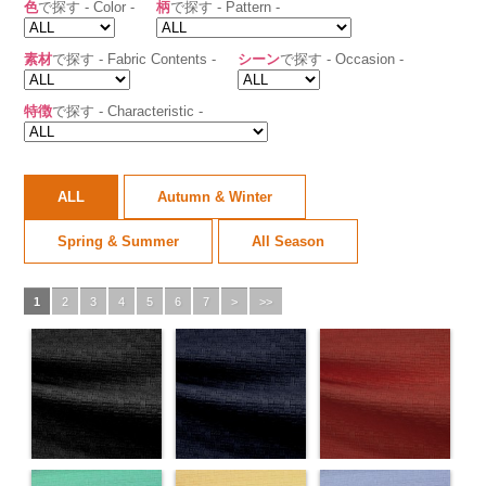
色
で探す - Color -
柄
で探す - Pattern -
素材
で探す - Fabric Contents -
シーン
で探す - Occasion -
特徴
で探す - Characteristic -
ALL
Autumn & Winter
Spring & Summer
All Season
1
2
3
4
5
6
7
>
>>