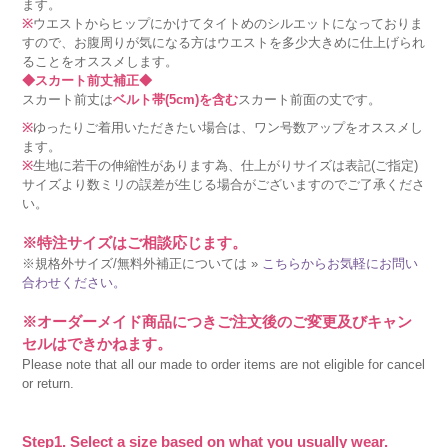
ます。
※
ウエストからヒップにかけてタイトめのシルエットになっておりま
すので、お腹周りが気になる方はウエストを多少大きめに仕上げられ
ることをオススメします。
◆スカート前丈補正◆
スカート前丈は
ベルト帯(5cm)を含む
スカート前面の丈です。
※
ゆったりご着用いただきたい場合は、ワン号数アップをオススメし
ます。
※
生地に若干の伸縮性があります為、仕上がりサイズは表記(ご指定)
サイズより数ミリの誤差が生じる場合がございますのでご了承くださ
い。
※特注サイズはご相談応じます。
※規格外サイズ/無料外補正については »
こちらからお気軽にお問い
合わせください。
※オーダーメイド商品につきご注文後のご変更及びキャン
セルはできかねます。
Please note that all our made to order items are not eligible for cancel
or return.
Step1. Select a size based on what you usually wear.