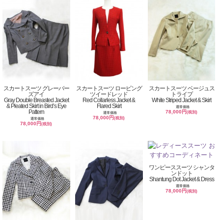
スカートスーツ グレーバー
スカートスーツ ロービング
スカートスーツ ベージュス
ズアイ
ツイードレッド
トライプ
Gray Double Breasted Jacket
Red Collarless Jacket &
White Striped Jacket & Skirt
& Pleated Skirt in Bird’s Eye
Flared Skirt
通常価格
Pattern
78,000円
(税別)
通常価格
78,000円
(税別)
通常価格
78,000円
(税別)
ワンピーススーツ シャンタ
ンドット
Shantung Dot Jacket & Dress
通常価格
78,000円
(税別)