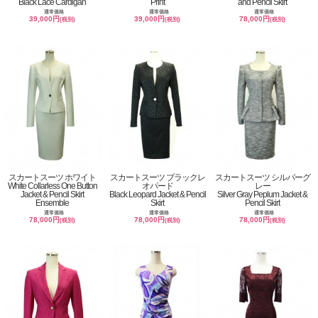
Black Lace Cardigan
Print
and Pencil Skirt
通常価格
通常価格
通常価格
39,000円
39,000円
78,000円
(税別)
(税別)
(税別)
スカートスーツ ホワイト
スカートスーツ ブラックレ
スカートスーツ シルバーグ
White Collarless One Button
オパード
レー
Jacket & Pencil Skirt
Black Leopard Jacket & Pencil
Silver Gray Peplum Jacket &
Ensemble
Skirt
Pencil Skirt
通常価格
通常価格
通常価格
78,000円
78,000円
78,000円
(税別)
(税別)
(税別)