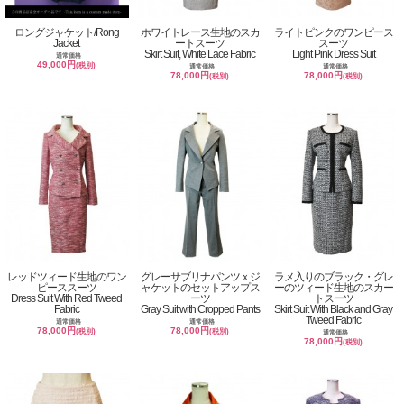
ロングジャケット/Rong
ホワイトレース生地のスカ
ライトピンクのワンピース
Jacket
ートスーツ
スーツ
Skirt Suit, White Lace Fabric
Light Pink Dress Suit
通常価格
49,000円
(税別)
通常価格
通常価格
78,000円
78,000円
(税別)
(税別)
レッドツィード生地のワン
グレーサブリナパンツｘジ
ラメ入りのブラック・グレ
ピーススーツ
ャケットのセットアップス
ーのツィード生地のスカー
Dress Suit With Red Tweed
ーツ
トスーツ
Fabric
Gray Suit with Cropped Pants
Skirt Suit With Black and Gray
Tweed Fabric
通常価格
通常価格
78,000円
78,000円
(税別)
(税別)
通常価格
78,000円
(税別)