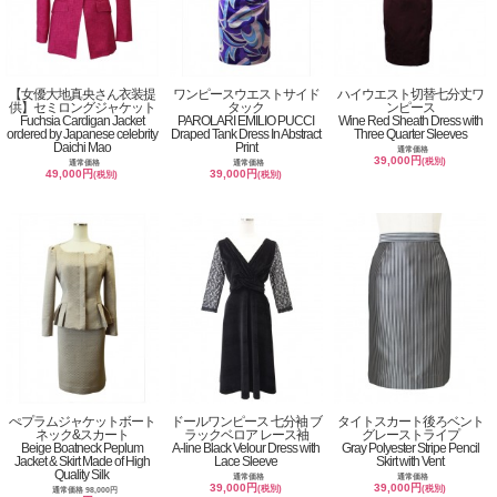
【女優大地真央さん衣装提
ワンピースウエストサイド
ハイウエスト切替七分丈ワ
供】セミロングジャケット
タック
ンピース
Fuchsia Cardigan Jacket
PAROLARI EMILIO PUCCI
Wine Red Sheath Dress with
ordered by Japanese celebrity
Draped Tank Dress In Abstract
Three Quarter Sleeves
Daichi Mao
Print
通常価格
39,000円
(税別)
通常価格
通常価格
49,000円
39,000円
(税別)
(税別)
ぺプラムジャケットボート
ドールワンピース 七分袖 ブ
タイトスカート後ろベント
ネック&スカート
ラックベロア レース袖
グレーストライプ
Beige Boatneck Peplum
A-line Black Velour Dress with
Gray Polyester Stripe Pencil
Jacket & Skirt Made of High
Lace Sleeve
Skirt with Vent
Quality Silk
通常価格
通常価格
39,000円
39,000円
(税別)
(税別)
通常価格 98,000円