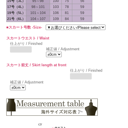
15号（3L）
95～98
100
75
56
17号（4L）
98～101
103
78
59
19号（5L）
101～104
106
81
59
21号（6L）
104～107
109
84
59
■スカート号数 -Size-
スカートウエスト / Waist
仕上がり / Finished
補正値 / Adjustment
スカート前丈 / Skirt length at front
仕上がり / Finished
補正値 / Adjustment