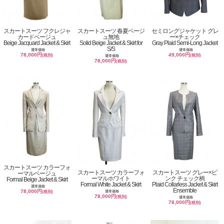
スカートスーツ フクレジャ
スカートスーツ 春夏ベージ
セミロングジャケット グレ
カードベージュ
ュ無地
ー×チェック
Beige Jacquard Jacket & Skirt
Solid Beige Jacket & Skirt for
Gray Plaid Semi-Long Jacket
S/S
通常価格
通常価格
78,000円
49,000円
(税別)
(税別)
通常価格
78,000円
(税別)
スカートスーツ カラーフォ
スカートスーツ カラーフォ
スカートスーツ グレー×ピ
ーマルベージュ
ーマルホワイト
ンク チェック柄
Formal Beige Jacket & Skirt
Formal White Jacket & Skirt
Plaid Collarless Jacket & Skirt
通常価格
Ensemble
78,000円
通常価格
(税別)
78,000円
(税別)
通常価格
78,000円
(税別)