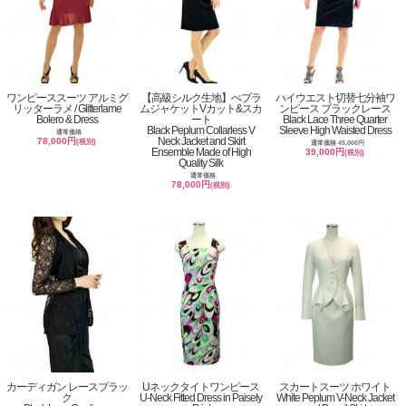
ワンピーススーツ アルミグ
【高級シルク生地】ぺプラ
ハイウエスト切替七分袖ワ
リッターラメ / Glitterlame
ムジャケットVカット&スカ
ンピース ブラックレース
Bolero & Dress
ート
Black Lace Three Quarter
Black Peplum Collarless V
Sleeve High Waisted Dress
通常価格
Neck Jacket and Skirt
78,000円
(税別)
通常価格 45,000円
Ensemble Made of High
39,000円
(税別)
Quality Silk
通常価格
78,000円
(税別)
カーディガン レースブラッ
Uネックタイトワンピース
スカートスーツ ホワイト
ク
U-Neck Fitted Dress in Paisely
White Peplum V-Neck Jacket