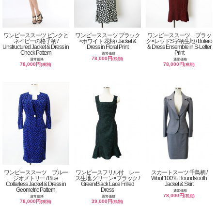
ワンピーススーツ ピンクと
ワンピーススーツ ブラック
ワンピーススーツ ブラッ
ネイビーの格子柄 /
×ホワイト 花柄 / Jacket &
ク×レッドS字柄生地 / Bolero
Unstructured Jacket & Dress in
Dress in Floral Print
& Dress Ensemble in S-Letter
Check Pattern
Print
通常価格
78,000円
(税別)
通常価格
通常価格
78,000円
78,000円
(税別)
(税別)
ワンピーススーツ ブルー
ワンピースフリル付 レー
スカートスーツ 千鳥柄 /
ジオメトリー / Blue
ス生地 グリーン×ブラック /
Wool 100% Houndstooth
Collarless Jacket & Dress in
Green/Black Lace Frilled
Jacket & Skirt
Geometric Pattern
Dress
通常価格
78,000円
(税別)
通常価格
通常価格
78,000円
39,000円
(税別)
(税別)