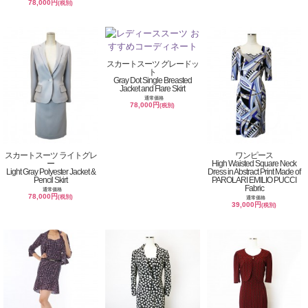
78,000円
(税別)
スカートスーツ グレードッ
ト
Gray Dot Single Breasted
Jacket and Flare Skirt
通常価格
78,000円
(税別)
スカートスーツ ライトグレ
ワンピース
ー
High Waisted Square Neck
Light Gray Polyester Jacket &
Dress in Abstract Print Made of
Pencil Skirt
PAROLARI EMILIO PUCCI
Fabric
通常価格
78,000円
(税別)
通常価格
39,000円
(税別)