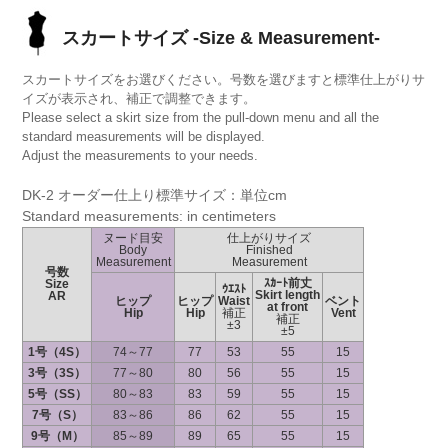
スカートサイズ -Size & Measurement-
スカートサイズをお選びください。号数を選びますと標準仕上がりサ
イズが表示され、補正で調整できます。
Please select a skirt size from the pull-down menu and all the
standard measurements will be displayed.
Adjust the measurements to your needs.
DK-2 オーダー仕上り標準サイズ：単位cm
Standard measurements: in centimeters
ヌード目安
仕上がりサイズ
Body
Finished
Measurement
Measurement
号数
ｽｶｰﾄ前丈
Size
ｳｴｽﾄ
Skirt length
AR
ヒップ
ヒップ
Waist
ベント
at front
Hip
Hip
補正
Vent
補正
±3
±5
1号（4S）
74～77
77
53
55
15
3号（3S）
77～80
80
56
55
15
5号（SS）
80～83
83
59
55
15
7号（S）
83～86
86
62
55
15
9号（M）
85～89
89
65
55
15