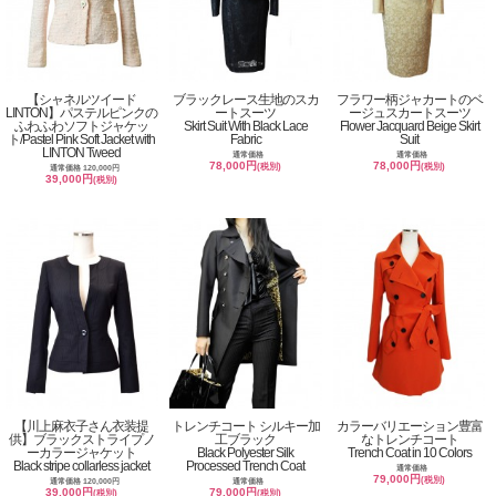
【シャネルツイード
ブラックレース生地のスカ
フラワー柄ジャカートのベ
LINTON】パステルピンクの
ートスーツ
ージュスカートスーツ
ふわふわソフトジャケッ
Skirt Suit With Black Lace
Flower Jacquard Beige Skirt
ト/Pastel Pink Soft Jacket with
Fabric
Suit
LINTON Tweed
通常価格
通常価格
78,000円
78,000円
(税別)
(税別)
通常価格 120,000円
39,000円
(税別)
【川上麻衣子さん衣装提
トレンチコート シルキー加
カラーバリエーション豊富
供】ブラックストライプノ
工ブラック
なトレンチコート
ーカラージャケット
Black Polyester Silk
Trench Coat in 10 Colors
Black stripe collarless jacket
Processed Trench Coat
通常価格
79,000円
(税別)
通常価格 120,000円
通常価格
39,000円
79,000円
(税別)
(税別)