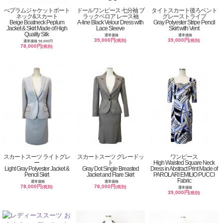
ぺプラムジャケットボート
ドールワンピース 七分袖 ブ
タイトスカート後ろベント
ネック&スカート
ラックベロア レース袖
グレーストライプ
Beige Boatneck Peplum
A-line Black Velour Dress with
Gray Polyester Stripe Pencil
Jacket & Skirt Made of High
Lace Sleeve
Skirt with Vent
Quality Silk
通常価格
通常価格
39,000円
39,000円
(税別)
(税別)
通常価格 98,000円
78,000円
(税別)
スカートスーツ ライトグレ
スカートスーツ グレードッ
ワンピース
ー
ト
High Waisted Square Neck
Light Gray Polyester Jacket &
Gray Dot Single Breasted
Dress in Abstract Print Made of
Pencil Skirt
Jacket and Flare Skirt
PAROLARI EMILIO PUCCI
Fabric
通常価格
通常価格
78,000円
78,000円
(税別)
(税別)
通常価格
39,000円
(税別)