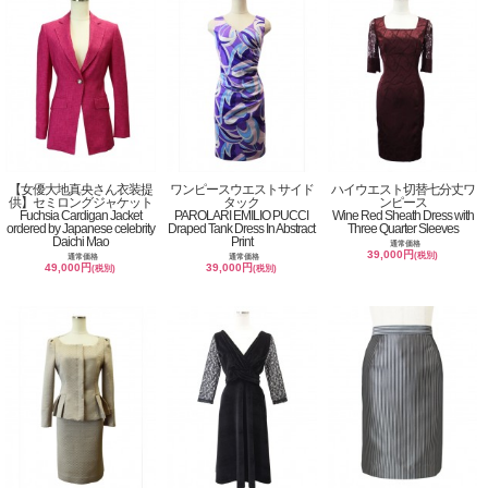
【女優大地真央さん衣装提
ワンピースウエストサイド
ハイウエスト切替七分丈ワ
供】セミロングジャケット
タック
ンピース
Fuchsia Cardigan Jacket
PAROLARI EMILIO PUCCI
Wine Red Sheath Dress with
ordered by Japanese celebrity
Draped Tank Dress In Abstract
Three Quarter Sleeves
Daichi Mao
Print
通常価格
39,000円
(税別)
通常価格
通常価格
49,000円
39,000円
(税別)
(税別)