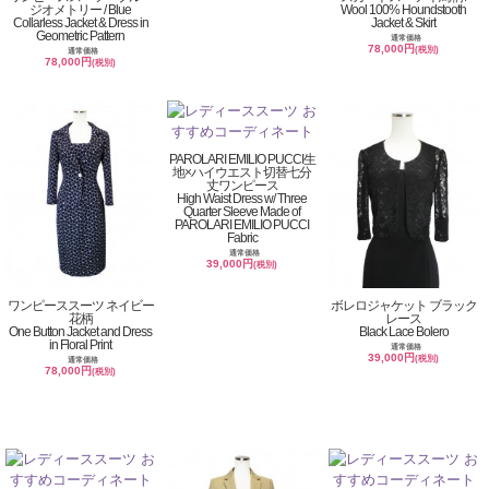
ジオメトリー / Blue
Wool 100% Houndstooth
Collarless Jacket & Dress in
Jacket & Skirt
Geometric Pattern
通常価格
78,000円
(税別)
通常価格
78,000円
(税別)
PAROLARI EMILIO PUCCI生
地×ハイウエスト切替七分
丈ワンピース
High Waist Dress w/ Three
Quarter Sleeve Made of
PAROLARI EMILIO PUCCI
Fabric
通常価格
39,000円
(税別)
ワンピーススーツ ネイビー
ボレロジャケット ブラック
花柄
レース
One Button Jacket and Dress
Black Lace Bolero
in Floral Print
通常価格
39,000円
(税別)
通常価格
78,000円
(税別)