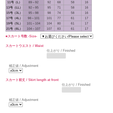
11号（L）
89～92
92
68
58
16
13号（LL）
92～95
95
71
58
16
15号（3L）
95～98
98
74
58
16
17号（4L）
98～101
101
77
61
17
19号（5L）
101～104
104
80
61
17
21号（6L）
104～107
107
83
61
17
■スカート号数 -Size-
スカートウエスト / Waist
仕上がり / Finished
補正値 / Adjustment
スカート前丈 / Skirt length at front
仕上がり / Finished
補正値 / Adjustment