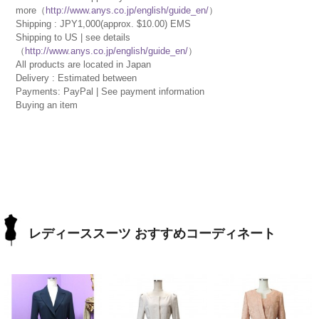
more（
http://www.anys.co.jp/english/guide_en/
）
Shipping : JPY1,000(approx. $10.00) EMS
Shipping to US | see details
（
http://www.anys.co.jp/english/guide_en/
）
All products are located in Japan
Delivery : Estimated between
Payments: PayPal | See payment information
Buying an item
レディーススーツ おすすめコーディネート