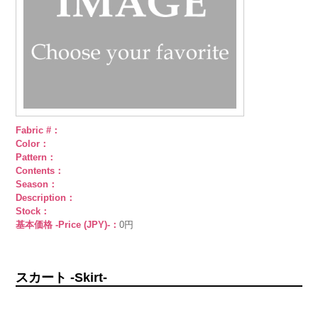
Fabric #：
Color：
Pattern：
Contents：
Season：
Description：
Stock：
基本価格 -Price (JPY)-：
0円
スカート -Skirt-