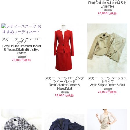
Plaid Collarless Jacket & Skirt
Ensemble
通常価格
78,000円
(税別)
スカートスーツ グレーバー
ズアイ
Gray Double Breasted Jacket
& Pleated Skirt in Bird’s Eye
Pattern
通常価格
78,000円
(税別)
スカートスーツ ロービング
スカートスーツ ベージュス
ツイードレッド
トライプ
Red Collarless Jacket &
White Striped Jacket & Skirt
Flared Skirt
通常価格
78,000円
(税別)
通常価格
78,000円
(税別)