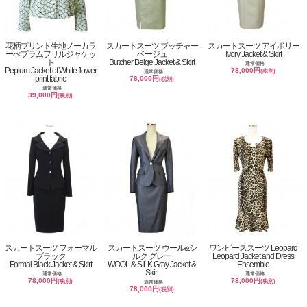
花柄プリント生地ノーカラ
スカートスーツ ブッチャー
スカートスーツ アイボリー
ーぺプラムフリルジャケッ
ベージュ
Ivory Jacket & Skirt
ト
Butcher Beige Jacket & Skirt
通常価格
Peplum Jacket of White flower
78,000円
(税別)
通常価格
print fabric
78,000円
(税別)
通常価格
39,000円
(税別)
スカートスーツ フォーマル
スカートスーツ ウール&シ
ワンピーススーツ Leopard
ブラック
ルク グレー
Leopard Jacket and Dress
Formal Black Jacket & Skirt
WOOL & SILK Gray Jacket &
Ensemble
Skirt
通常価格
通常価格
78,000円
78,000円
(税別)
(税別)
通常価格
78,000円
(税別)