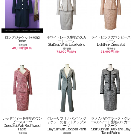
ロングジャケット/Rong
ホワイトレース生地のスカ
ライトピンクのワンピース
Jacket
ートスーツ
スーツ
Skirt Suit, White Lace Fabric
Light Pink Dress Suit
通常価格
49,000円
(税別)
通常価格
通常価格
78,000円
78,000円
(税別)
(税別)
レッドツィード生地のワン
グレーサブリナパンツｘジ
ラメ入りのブラック・グレ
ピーススーツ
ャケットのセットアップス
ーのツィード生地のスカー
Dress Suit With Red Tweed
ーツ
トスーツ
Fabric
Gray Suit with Cropped Pants
Skirt Suit With Black and Gray
Tweed Fabric
通常価格
通常価格