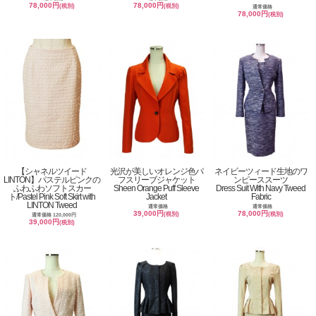
78,000円
78,000円
(税別)
(税別)
通常価格
78,000円
(税別)
【シャネルツイード
光沢が美しいオレンジ色パ
ネイビーツィード生地のワ
LINTON】パステルピンクの
フスリーブジャケット
ンピーススーツ
ふわふわソフトスカー
Sheen Orange Puff Sleeve
Dress Suit With Navy Tweed
ト/Pastel Pink Soft Skirt with
Jacket
Fabric
LINTON Tweed
通常価格
通常価格
39,000円
78,000円
(税別)
(税別)
通常価格 120,000円
39,000円
(税別)