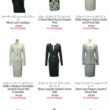
カーディガン レースブラッ
Uネックタイトワンピース
スカートスーツ ホワイト
ク
U-Neck Fitted Dress in Paisely
White Peplum V-Neck Jacket
Black Lace Cardigan
Print
and Pencil Skirt
通常価格
通常価格
通常価格
39,000円
39,000円
78,000円
(税別)
(税別)
(税別)
スカートスーツ ホワイト
スカートスーツ ブラックレ
スカートスーツ シルバーグ
White Collarless One Button
オパード
レー
Jacket & Pencil Skirt
Black Leopard Jacket & Pencil
Silver Gray Peplum Jacket &
Ensemble
Skirt
Pencil Skirt
通常価格
通常価格
通常価格
78,000円
78,000円
78,000円
(税別)
(税別)
(税別)