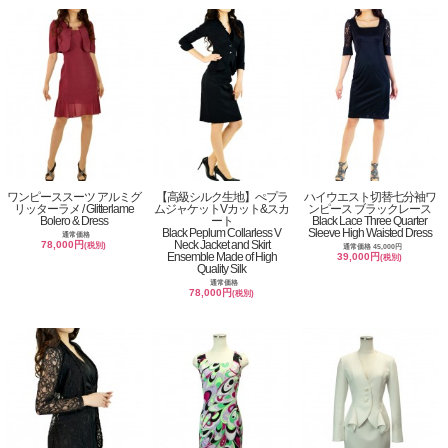
ワンピーススーツ アルミグ
【高級シルク生地】ぺプラ
ハイウエスト切替七分袖ワ
リッターラメ / Glitterlame
ムジャケットVカット&スカ
ンピース ブラックレース
Bolero & Dress
ート
Black Lace Three Quarter
Black Peplum Collarless V
Sleeve High Waisted Dress
通常価格
Neck Jacket and Skirt
78,000円
(税別)
通常価格 45,000円
Ensemble Made of High
39,000円
(税別)
Quality Silk
通常価格
78,000円
(税別)