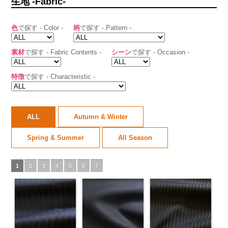
生地 -Fabric-
色
で探す - Color -
柄
で探す - Pattern -
素材
で探す - Fabric Contents -
シーン
で探す - Occasion -
特徴
で探す - Characteristic -
ALL
Autumn & Winter
Spring & Summer
All Season
1
2
3
4
5
6
7