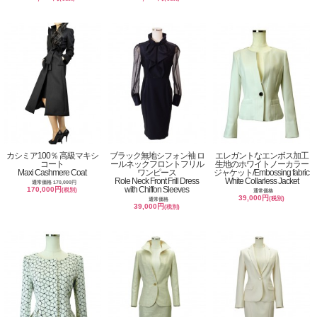
カシミア100％ 高級マキシ
ブラック無地シフォン袖 ロ
エレガントなエンボス加工
コート
ールネックフロントフリル
生地のホワイトノーカラー
Maxi Cashmere Coat
ワンピース
ジャケット/Embossing fabric
Role Neck Front Frill Dress
White Collarless Jacket
通常価格 170,000円
with Chiffon Sleeves
170,000円
(税別)
通常価格
39,000円
(税別)
通常価格
39,000円
(税別)