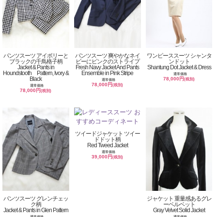
パンツスーツ アイボリーと
パンツスーツ 爽やかなネイ
ワンピーススーツ シャンタ
ブラックの千鳥格子柄
ビーにピンクのストライプ
ンドット
Jacket & Pants in
Fresh Navy Jacket And Pants
Shantung Dot Jacket & Dress
Houndstooth Pattern, Ivory &
Ensemble in Pink Stripe
通常価格
Black
78,000円
(税別)
通常価格
78,000円
(税別)
通常価格
78,000円
(税別)
ツイードジャケット ツイー
ドドット柄
Red Tweed Jacket
通常価格
39,000円
(税別)
パンツスーツ グレンチェッ
ジャケット 重量感あるグレ
ク柄
ーベルベット
Jacket & Pants in Glen Pattern
Gray Velvet Solid Jacket
通常価格
通常価格