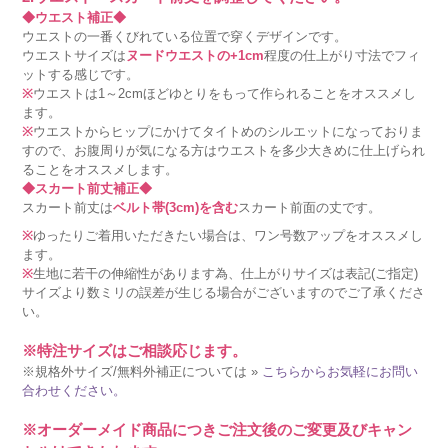
◆ウエスト補正◆
ウエストの一番くびれている位置で穿くデザインです。
ウエストサイズは
ヌードウエストの+1cm
程度の仕上がり寸法でフィ
ットする感じです。
※
ウエストは1～2cmほどゆとりをもって作られることをオススメし
ます。
※
ウエストからヒップにかけてタイトめのシルエットになっておりま
すので、お腹周りが気になる方はウエストを多少大きめに仕上げられ
ることをオススメします。
◆スカート前丈補正◆
スカート前丈は
ベルト帯(3cm)を含む
スカート前面の丈です。
※
ゆったりご着用いただきたい場合は、ワン号数アップをオススメし
ます。
※
生地に若干の伸縮性があります為、仕上がりサイズは表記(ご指定)
サイズより数ミリの誤差が生じる場合がございますのでご了承くださ
い。
※特注サイズはご相談応じます。
※規格外サイズ/無料外補正については »
こちらからお気軽にお問い
合わせください。
※オーダーメイド商品につきご注文後のご変更及びキャン