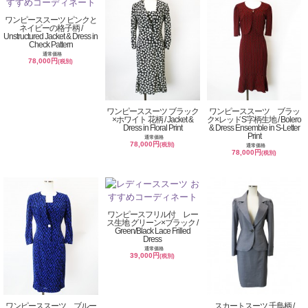
ワンピーススーツ ピンクと
ネイビーの格子柄 /
Unstructured Jacket & Dress in
Check Pattern
通常価格
78,000円
(税別)
ワンピーススーツ ブラック
ワンピーススーツ ブラッ
×ホワイト 花柄 / Jacket &
ク×レッドS字柄生地 / Bolero
Dress in Floral Print
& Dress Ensemble in S-Letter
Print
通常価格
78,000円
(税別)
通常価格
78,000円
(税別)
ワンピースフリル付 レー
ス生地 グリーン×ブラック /
Green/Black Lace Frilled
Dress
通常価格
39,000円
(税別)
ワンピーススーツ ブルー
スカートスーツ 千鳥柄 /