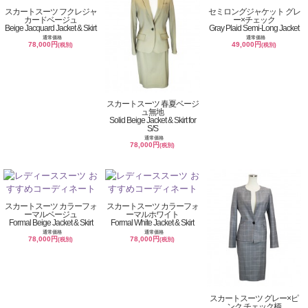
スカートスーツ フクレジャ
セミロングジャケット グレ
カードベージュ
ー×チェック
Beige Jacquard Jacket & Skirt
Gray Plaid Semi-Long Jacket
通常価格
通常価格
78,000円
49,000円
(税別)
(税別)
スカートスーツ 春夏ベージ
ュ無地
Solid Beige Jacket & Skirt for
S/S
通常価格
78,000円
(税別)
スカートスーツ カラーフォ
スカートスーツ カラーフォ
ーマルベージュ
ーマルホワイト
Formal Beige Jacket & Skirt
Formal White Jacket & Skirt
通常価格
通常価格
78,000円
78,000円
(税別)
(税別)
スカートスーツ グレー×ピ
ンク チェック柄