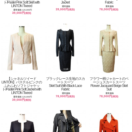
ト/Pastel Pink Soft Skirt with
Jacket
Fabric
LINTON Tweed
通常価格
通常価格
39,000円
78,000円
(税別)
(税別)
通常価格 120,000円
39,000円
(税別)
【シャネルツイード
ブラックレース生地のスカ
フラワー柄ジャカートのベ
LINTON】パステルピンクの
ートスーツ
ージュスカートスーツ
ふわふわソフトジャケッ
Skirt Suit With Black Lace
Flower Jacquard Beige Skirt
ト/Pastel Pink Soft Jacket with
Fabric
Suit
LINTON Tweed
通常価格
通常価格
78,000円
78,000円
(税別)
(税別)
通常価格 120,000円
39,000円
(税別)