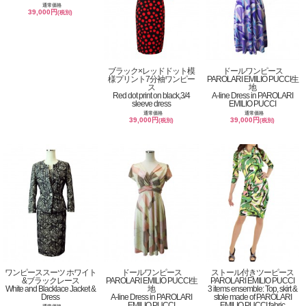
通常価格
39,000円
(税別)
ブラック×レッドドット模
ドールワンピース
様プリント7分袖ワンピー
PAROLARI EMILIO PUCCI生
ス
地
Red dot print on black,3/4
A-line Dress in PAROLARI
sleeve dress
EMILIO PUCCI
通常価格
通常価格
39,000円
39,000円
(税別)
(税別)
ワンピーススーツ ホワイト
ドールワンピース
ストール付きツーピース
&ブラックレース
PAROLARI EMILIO PUCCI生
PAROLARI EMILIO PUCCI
White and Blacklace Jacket &
地
3 items ensemble: Top, skirt &
Dress
A-line Dress in PAROLARI
stole made of PAROLARI
EMILIO PUCCI
EMILIO PUCCI fabric