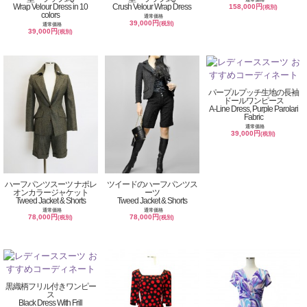
Wrap Velour Dress in 10
Crush Velour Wrap Dress
158,000円
(税別)
colors
通常価格
39,000円
(税別)
通常価格
39,000円
(税別)
パープルプッチ生地の長袖
ドールワンピース
A-Line Dress, Purple Parolari
Fabric
通常価格
39,000円
(税別)
ハーフパンツスーツ ナポレ
ツイードのハーフパンツス
オンカラージャケット
ーツ
Tweed Jacket & Shorts
Tweed Jacket & Shorts
通常価格
通常価格
78,000円
78,000円
(税別)
(税別)
黒織柄フリル付きワンピー
ス
Black Dress With Frill