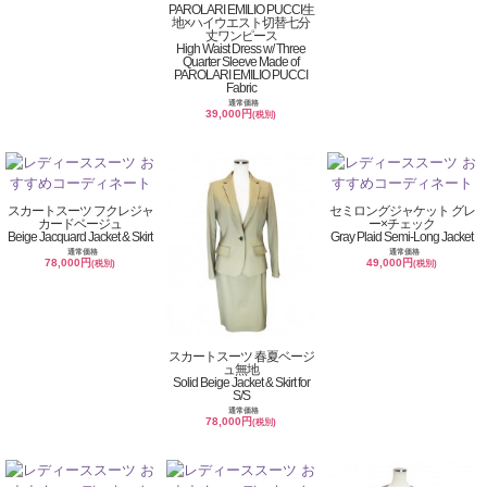
PAROLARI EMILIO PUCCI生
地×ハイウエスト切替七分
丈ワンピース
High Waist Dress w/ Three
Quarter Sleeve Made of
PAROLARI EMILIO PUCCI
Fabric
通常価格
39,000円
(税別)
スカートスーツ フクレジャ
セミロングジャケット グレ
カードベージュ
ー×チェック
Beige Jacquard Jacket & Skirt
Gray Plaid Semi-Long Jacket
通常価格
通常価格
78,000円
49,000円
(税別)
(税別)
スカートスーツ 春夏ベージ
ュ無地
Solid Beige Jacket & Skirt for
S/S
通常価格
78,000円
(税別)