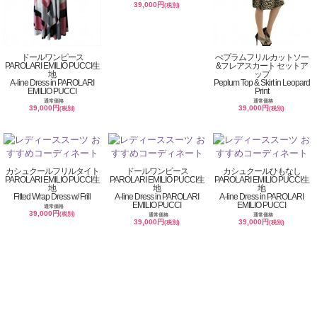
39,000円
(税別)
ドールワンピース
ぺプラムフリルカットソー
PAROLARI EMILIO PUCCI生
&フレアスカート セットア
地
ップ
A-line Dress in PAROLARI
Peplum Top & Skirt in Leopard
EMILIO PUCCI
Print
通常価格
通常価格
39,000円
39,000円
(税別)
(税別)
カシュクールフリルタイト
ドールワンピース
カシュクールひもなし
PAROLARI EMILIO PUCCI生
PAROLARI EMILIO PUCCI生
PAROLARI EMILIO PUCCI生
地
地
地
Fitted Wrap Dress w/ Frill
A-line Dress in PAROLARI
A-line Dress in PAROLARI
EMILIO PUCCI
EMILIO PUCCI
通常価格
39,000円
(税別)
通常価格
通常価格
39,000円
39,000円
(税別)
(税別)