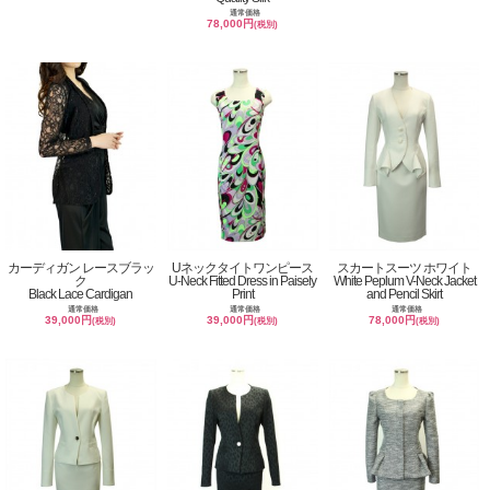
通常価格
78,000円
(税別)
カーディガン レースブラッ
Uネックタイトワンピース
スカートスーツ ホワイト
ク
U-Neck Fitted Dress in Paisely
White Peplum V-Neck Jacket
Black Lace Cardigan
Print
and Pencil Skirt
通常価格
通常価格
通常価格
39,000円
39,000円
78,000円
(税別)
(税別)
(税別)