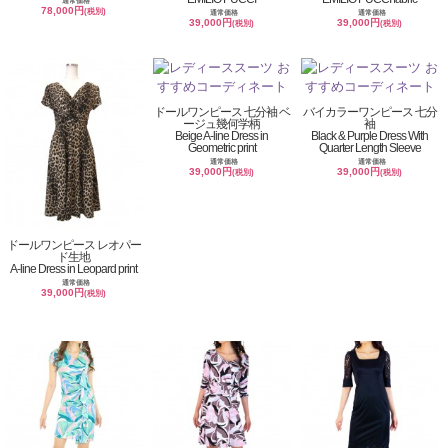
通常価格
78,000円
(税別)
通常価格
通常価格
39,000円
39,000円
(税別)
(税別)
ドールワンピース 七分袖 ベ
バイカラーワンピース 七分
ージュ幾何学柄
袖
Beige A-line Dress in
Black & Purple Dress With
Geometric print
Quarter Length Sleeve
通常価格
通常価格
39,000円
39,000円
(税別)
(税別)
ドールワンピース レオパー
ド生地
A-line Dress in Leopard print
通常価格
39,000円
(税別)