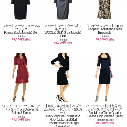
スカートスーツ フォーマル
スカートスーツ ウール&シ
ワンピーススーツ Leopard
ブラック
ルク グレー
Leopard Jacket and Dress
Formal Black Jacket & Skirt
WOOL & SILK Gray Jacket &
Ensemble
Skirt
通常価格
通常価格
78,000円
78,000円
(税別)
(税別)
通常価格
78,000円
(税別)
ワンピーススーツ アルミグ
【高級シルク生地】ぺプラ
ハイウエスト切替七分袖ワ
リッターラメ / Glitterlame
ムジャケットVカット&スカ
ンピース ブラックレース
Bolero & Dress
ート
Black Lace Three Quarter
Black Peplum Collarless V
Sleeve High Waisted Dress
通常価格
Neck Jacket and Skirt
78,000円
(税別)
通常価格 45,000円
Ensemble Made of High
39,000円
(税別)
Quality Silk