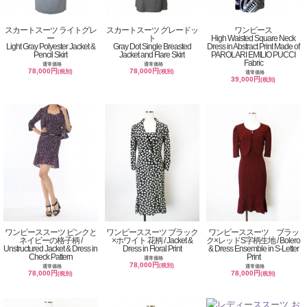
スカートスーツ ライトグレ
スカートスーツ グレードッ
ワンピース
ー
ト
High Waisted Square Neck
Light Gray Polyester Jacket &
Gray Dot Single Breasted
Dress in Abstract Print Made of
Pencil Skirt
Jacket and Flare Skirt
PAROLARI EMILIO PUCCI
Fabric
通常価格
通常価格
78,000円
78,000円
(税別)
(税別)
通常価格
39,000円
(税別)
ワンピーススーツ ピンクと
ワンピーススーツ ブラック
ワンピーススーツ ブラッ
ネイビーの格子柄 /
×ホワイト 花柄 / Jacket &
ク×レッドS字柄生地 / Bolero
Unstructured Jacket & Dress in
Dress in Floral Print
& Dress Ensemble in S-Letter
Check Pattern
Print
通常価格
78,000円
(税別)
通常価格
通常価格
78,000円
78,000円
(税別)
(税別)