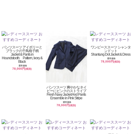
パンツスーツ アイボリーと
ワンピーススーツ シャンタ
ブラックの千鳥格子柄
ンドット
Jacket & Pants in
Shantung Dot Jacket & Dress
Houndstooth Pattern, Ivory &
通常価格
Black
78,000円
(税別)
通常価格
78,000円
(税別)
パンツスーツ 爽やかなネイ
ビーにピンクのストライプ
Fresh Navy Jacket And Pants
Ensemble in Pink Stripe
通常価格
78,000円
(税別)