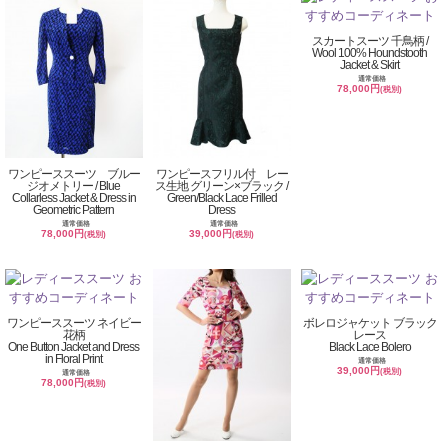
スカートスーツ 千鳥柄 /
Wool 100% Houndstooth
Jacket & Skirt
通常価格
78,000円
(税別)
ワンピーススーツ ブルー
ワンピースフリル付 レー
ジオメトリー / Blue
ス生地 グリーン×ブラック /
Collarless Jacket & Dress in
Green/Black Lace Frilled
Geometric Pattern
Dress
通常価格
通常価格
78,000円
39,000円
(税別)
(税別)
ワンピーススーツ ネイビー
ボレロジャケット ブラック
花柄
レース
One Button Jacket and Dress
Black Lace Bolero
in Floral Print
通常価格
39,000円
(税別)
通常価格
78,000円
(税別)