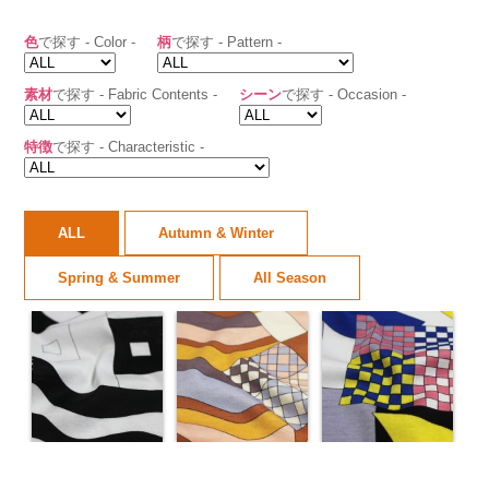
色
で探す - Color -
柄
で探す - Pattern -
素材
で探す - Fabric Contents -
シーン
で探す - Occasion -
特徴
で探す - Characteristic -
ALL
Autumn & Winter
Spring & Summer
All Season