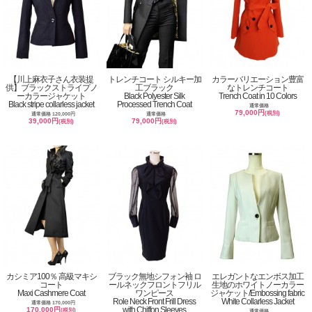
【川上麻衣子さん衣装提
トレンチコート シルキー加
カラーバリエーション豊富
供】ブラックストライプノ
工ブラック
なトレンチコート
ーカラージャケット
Black Polyester Silk
Trench Coat in 10 Colors
Black stripe collarless jacket
Processed Trench Coat
通常価格
79,000円
(税別)
通常価格 120,000円
通常価格
39,000円
79,000円
(税別)
(税別)
カシミア100％ 高級マキシ
ブラック無地シフォン袖 ロ
エレガントなエンボス加工
コート
ールネックフロントフリル
生地のホワイトノーカラー
Maxi Cashmere Coat
ワンピース
ジャケット/Embossing fabric
Role Neck Front Frill Dress
White Collarless Jacket
通常価格 170,000円
with Chiffon Sleeves
170,000円
(税別)
通常価格