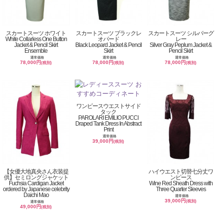
スカートスーツ ホワイト
スカートスーツ ブラックレ
スカートスーツ シルバーグ
White Collarless One Button
オパード
レー
Jacket & Pencil Skirt
Black Leopard Jacket & Pencil
Silver Gray Peplum Jacket &
Ensemble
Skirt
Pencil Skirt
通常価格
通常価格
通常価格
78,000円
78,000円
78,000円
(税別)
(税別)
(税別)
ワンピースウエストサイド
タック
PAROLARI EMILIO PUCCI
Draped Tank Dress In Abstract
Print
通常価格
39,000円
(税別)
【女優大地真央さん衣装提
ハイウエスト切替七分丈ワ
供】セミロングジャケット
ンピース
Fuchsia Cardigan Jacket
Wine Red Sheath Dress with
ordered by Japanese celebrity
Three Quarter Sleeves
Daichi Mao
通常価格
39,000円
(税別)
通常価格
49,000円
(税別)