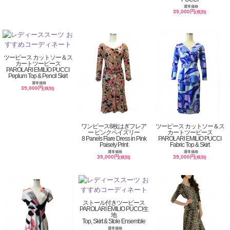
通常価格
39,000円
(税別)
ツーピース カットソー＆ス
カートツーピース
PAROLARI EMILIO PUCCI
Peplum Top & Pencil Skirt
通常価格
39,000円
(税別)
ワンピース8枚はぎフレア
ツーピース カットソー＆ス
ー ピンクペイズリー
カートツーピース
8 Panels Flare Dress in Pink
PAROLARI EMILIO PUCCI
Paisely Print
Fabric Top & Skirt
通常価格
通常価格
39,000円
39,000円
(税別)
(税別)
ストール付きツーピース
PAROLARI EMILIO PUCCI生
地
Top, Skirt & Stole Ensemble
通常価格