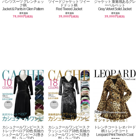
パンツスーツ グレンチェッ
ツイードジャケット ツイー
ジャケット 重量感あるグレ
ク柄
ドドット柄
ーベルベット
Jacket & Pants in Glen Pattern
Red Tweed Jacket
Gray Velvet Solid Jacket
通常価格
通常価格
通常価格
78,000円
39,000円
39,000円
(税別)
(税別)
(税別)
カシュクールワンピース ス
カシュクールワンピース ク
トレンチコート レオパード
トレッチベロア10色 長袖カ
ラッシュベロア18色 長袖カ
柄トレンチコート
シュクールワンピース(巻き
シュクールワンピース(巻き
Leopard Print Trench Coat
型・ラップ式)
型・ラップ式)
通常価格