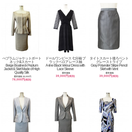
ぺプラムジャケットボート
ドールワンピース 七分袖 ブ
タイトスカート後ろベント
ネック&スカート
ラックベロア レース袖
グレーストライプ
Beige Boatneck Peplum
A-line Black Velour Dress with
Gray Polyester Stripe Pencil
Jacket & Skirt Made of High
Lace Sleeve
Skirt with Vent
Quality Silk
通常価格
通常価格
39,000円
39,000円
(税別)
(税別)
通常価格 98,000円
78,000円
(税別)