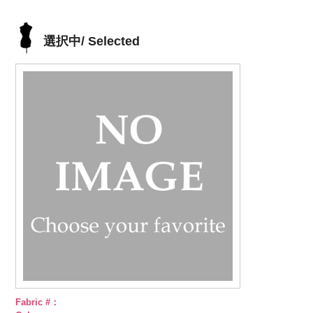
選択中/ Selected
Fabric #：