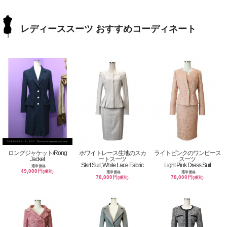
レディーススーツ おすすめコーディネート
ロングジャケット/Rong
ホワイトレース生地のスカ
ライトピンクのワンピース
Jacket
ートスーツ
スーツ
Skirt Suit, White Lace Fabric
Light Pink Dress Suit
通常価格
49,000円
(税別)
通常価格
通常価格
78,000円
78,000円
(税別)
(税別)