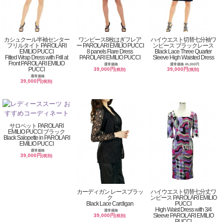
カシュクール半袖センター
ワンピース8枚はぎフレア
ハイウエスト切替七分袖ワ
フリルタイト PAROLARI
ー PAROLARI EMILIO PUCCI
ンピース ブラックレース
EMILIO PUCCI
8 panels Flare Dress
Black Lace Three Quarter
Fitted Wrap Dress with Frill at
PAROLARI EMILIO PUCCI
Sleeve High Waisted Dress
Front PAROLARI EMILIO
通常価格
通常価格 45,000円
PUCCI
39,000円
39,000円
(税別)
(税別)
通常価格
39,000円
(税別)
サロペット PAROLARI
EMILIO PUCCI ブラック
Black Salopette in PAROLARI
EMILIO PUCCI
通常価格
39,000円
(税別)
カーディガン レースブラッ
ハイウエスト切替七分丈ワ
ク
ンピース PAROLARI EMILIO
Black Lace Cardigan
PUCCI
High Waist Dress with 3/4
通常価格
Sleeve PAROLARI EMILIO
39,000円
(税別)
PUCCI