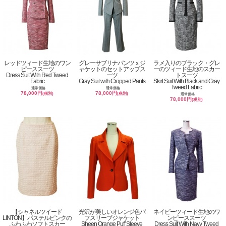
レッドツィード生地のワン
グレーサブリナパンツｘジ
ラメ入りのブラック・グレ
ピーススーツ
ャケットのセットアップス
ーのツィード生地のスカー
Dress Suit With Red Tweed
ーツ
トスーツ
Fabric
Gray Suit with Cropped Pants
Skirt Suit With Black and Gray
Tweed Fabric
通常価格
通常価格
78,000円
78,000円
(税別)
(税別)
通常価格
78,000円
(税別)
【シャネルツイード
光沢が美しいオレンジ色パ
ネイビーツィード生地のワ
LINTON】パステルピンクの
フスリーブジャケット
ンピーススーツ
ふわふわソフトスカー
Sheen Orange Puff Sleeve
Dress Suit With Navy Tweed