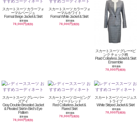
スカートスーツ カラーフォ
スカートスーツ カラーフォ
ーマルベージュ
ーマルホワイト
Formal Beige Jacket & Skirt
Formal White Jacket & Skirt
通常価格
通常価格
78,000円
78,000円
(税別)
(税別)
スカートスーツ グレー×ピ
ンク チェック柄
Plaid Collarless Jacket & Skirt
Ensemble
通常価格
78,000円
(税別)
スカートスーツ グレーバー
スカートスーツ ロービング
スカートスーツ ベージュス
ズアイ
ツイードレッド
トライプ
Gray Double Breasted Jacket
Red Collarless Jacket &
White Striped Jacket & Skirt
& Pleated Skirt in Bird’s Eye
Flared Skirt
通常価格
Pattern
78,000円
(税別)
通常価格
78,000円
(税別)
通常価格
78,000円
(税別)