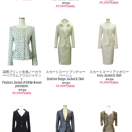
39,000円
(税別)
通常価格
39,000円
(税別)
花柄プリント生地ノーカラ
スカートスーツ ブッチャー
スカートスーツ アイボリー
ーぺプラムフリルジャケッ
ベージュ
Ivory Jacket & Skirt
ト
Butcher Beige Jacket & Skirt
通常価格
Peplum Jacket of White flower
78,000円
(税別)
通常価格
print fabric
78,000円
(税別)
通常価格
39,000円
(税別)