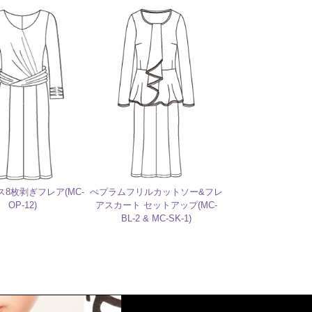
8枚剥ぎフレア(MC-
ぺプラムフリルカットソー&フレ
OP-12)
アスカート セットアップ(MC-
BL-2 & MC-SK-1)