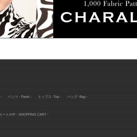
-
パンツ - Pants -
トップス -Top -
バッグ -Bag -
カートの中 - SHOPPING CART -