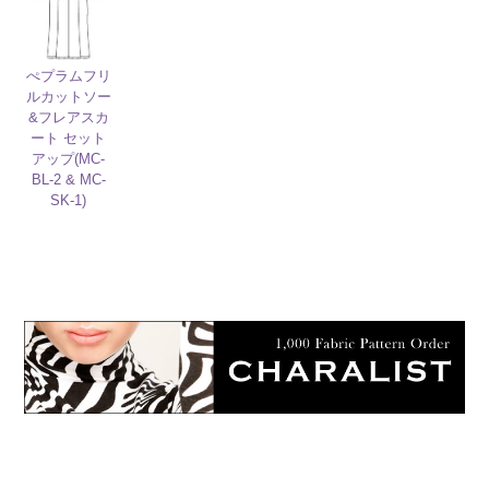
ぺプラムフリ
ルカットソー
&フレアスカ
ート セット
アップ(MC-
BL-2 & MC-
SK-1)