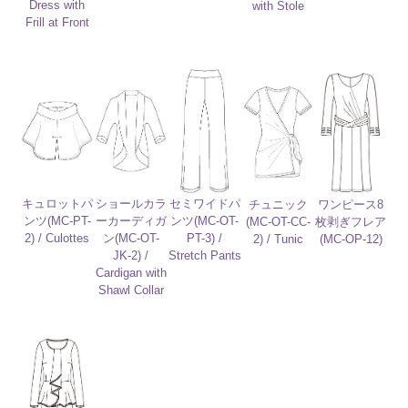
Dress with
with Stole
Frill at Front
キュロットパ
ショールカラ
セミワイドパ
チュニック
ワンピース8
ンツ(MC-PT-
ーカーディガ
ンツ(MC-OT-
(MC-OT-CC-
枚剥ぎフレア
2) / Culottes
ン(MC-OT-
PT-3) /
2) / Tunic
(MC-OP-12)
JK-2) /
Stretch Pants
Cardigan with
Shawl Collar