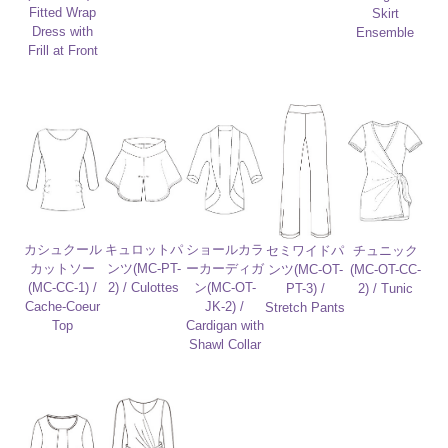
Fitted Wrap
Skirt
Dress with
Ensemble
Frill at Front
カシュクール
キュロットパ
ショールカラ
セミワイドパ
チュニック
カットソー
ンツ(MC-PT-
ーカーディガ
ンツ(MC-OT-
(MC-OT-CC-
(MC-CC-1) /
2) / Culottes
ン(MC-OT-
PT-3) /
2) / Tunic
Cache-Coeur
JK-2) /
Stretch Pants
Top
Cardigan with
Shawl Collar