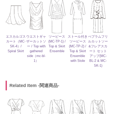
ストール付き
ぺプラムフリ
ツーピース
エスカルゴス
ウエストギャ
ツーピース
ルカットソー
(MC-TP-1) /
カート（MC-
ザーカットソ
(MC-TP-2) /
&フレアスカ
Top & Skirt
SK-4）/
ー / Top with
Top & Skirt
ート セット
Ensemble
Spiral Skirt
gathered
Ensemble
アップ(MC-
side（mc-bl-
with Stole
BL-2 & MC-
1）
SK-1)
Related Item -関連商品-