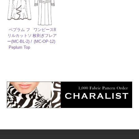
ペプラム フ
ワンピース8
リルカットソ
枚剥ぎフレア
ー(MC-BL-2) /
(MC-OP-12)
Peplum Top