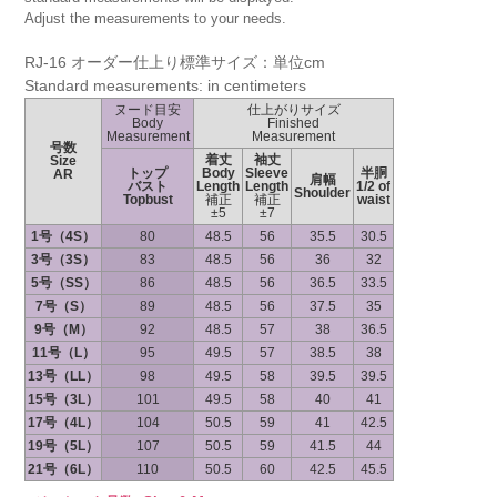
Adjust the measurements to your needs.
RJ-16 オーダー仕上り標準サイズ：単位cm
Standard measurements: in centimeters
ヌード目安
仕上がりサイズ
Body
Finished
Measurement
Measurement
号数
着丈
袖丈
Size
トップ
Body
Sleeve
半胴
AR
肩幅
バスト
Length
Length
1/2 of
Shoulder
Topbust
補正
補正
waist
±5
±7
1号（4S）
80
48.5
56
35.5
30.5
3号（3S）
83
48.5
56
36
32
5号（SS）
86
48.5
56
36.5
33.5
7号（S）
89
48.5
56
37.5
35
9号（M）
92
48.5
57
38
36.5
11号（L）
95
49.5
57
38.5
38
13号（LL）
98
49.5
58
39.5
39.5
15号（3L）
101
49.5
58
40
41
17号（4L）
104
50.5
59
41
42.5
19号（5L）
107
50.5
59
41.5
44
21号（6L）
110
50.5
60
42.5
45.5