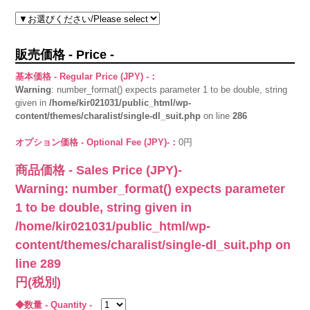
販売価格 - Price -
基本価格 - Regular Price (JPY) -：
Warning
: number_format() expects parameter 1 to be double, string
given in
/home/kir021031/public_html/wp-
content/themes/charalist/single-dl_suit.php
on line
286
オプション価格 - Optional Fee (JPY)-：
0円
商品価格 - Sales Price (JPY)-
Warning
: number_format() expects parameter
1 to be double, string given in
/home/kir021031/public_html/wp-
content/themes/charalist/single-dl_suit.php
on
line
289
円(税別)
◆数量 - Quantity -