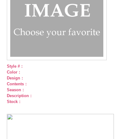
Style #：
Color：
Design：
Contents：
Season：
Description：
Stock：