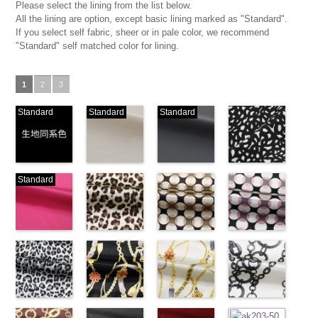
Please select the lining from the list below.
All the lining are option, except basic lining marked as "Standard".
If you select self fabric, sheer or in pale color, we recommend
"Standard" self matched color for lining.
1
2
3
Standard
Standard
Standard
生地同系色
ベージュ
ブラック
ブラック×ホ
Standard
(-/TK)
(221/OT)
(19/OT)
ワイト模様
http://www.anys.co.jp/wp-
http://www.anys.co.jp/wp-
http://www.anys.co.jp/wp-
(KKP3601-
content/uploads/2013/04/jpg
content/uploads/2013/04/221.jpg
content/uploads/2013/02/19.jpg
24-C)
-
生地同系色
221
ベージュ
19
ブラック
http://www.anys.co.jp
無地
ピンク
ポリエ
無地
レオパード柄
ポリエ
無地
幾何学ドット
ポリエ
content/uploads/2013
幾何学ドット
ステル100％
(777/OT)
ステル100％
ブラウン
ステル100％
柄ベージュ
24-c.jpg
柄ピンク
CHARALIST、
http://www.anys.co.jp/wp-
CHARALIST、
(KKP1092-
CHARALIST、
(KKP1092-
KKP3601-24-
(KKP1092-
d.、
content/uploads/2013/08/777.jpg
d.、
55-B/UN)
d.、
93-C/UN)
C
93-D/UN)
ブラック×
DOLCELABY、
777
ピンク
DOLCELABY、
http://www.anys.co.jp/wp-
DOLCELABY、
http://www.anys.co.jp/wp-
ホワイト
http://www.anys.co.jp
模
FairyRose、
無地
レオパード柄
ポリエ
FairyRose、
content/uploads/2013/08/kkp1092-
チェーンベル
FairyRose、
content/uploads/2013/08/kkp1092-
チェーンベル
様
content/uploads/2013
チェーン柄ホ
ポリエス
JEANNE、
ステル100％
グレー
JEANNE、
55-b.jpg
ト柄ブラック
JEANNE、
93-c.jpg
ト柄ホワイト
テル100％
93-d.jpg
ワイト