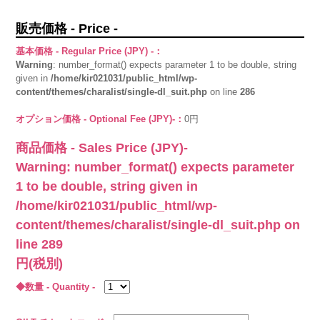
販売価格 - Price -
基本価格 - Regular Price (JPY) -：
Warning
: number_format() expects parameter 1 to be double, string
given in
/home/kir021031/public_html/wp-
content/themes/charalist/single-dl_suit.php
on line
286
オプション価格 - Optional Fee (JPY)-：
0円
商品価格 - Sales Price (JPY)-
Warning
: number_format() expects parameter
1 to be double, string given in
/home/kir021031/public_html/wp-
content/themes/charalist/single-dl_suit.php
on
line
289
円(税別)
◆数量 - Quantity -