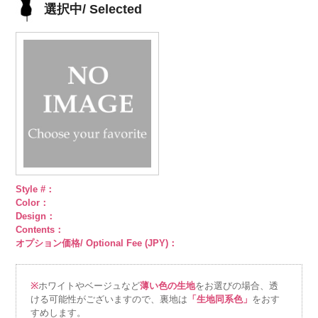
DOLCELABY、
AK105-59
グ
DOLCELABY、
AK105-58
グ
DOLCELABY、
AK105-57
ネ
DOLCELABY、
選択中/ Selected
FairyRose
レー
ペイズ
FairyRose
リーン
ペイ
FairyRose
イビー
ペイ
FairyRose
6000
リー柄
キュ
6000
ズリー柄
キ
6000
ズリー柄
キ
6000
プラ100％
ュプラ100％
ュプラ100％
DOLCELABY、
DOLCELABY、
DOLCELABY、
FairyRose
FairyRose
FairyRose
6000
6000
6000
Style #：
Color：
Design：
Contents：
オプション価格/ Optional Fee (JPY)：
※
ホワイトやベージュなど
薄い色の生地
をお選びの場合、透
ける可能性がございますので、裏地は
「生地同系色」
をおす
すめします。