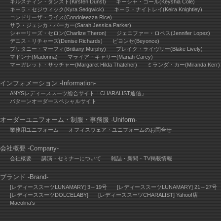
キルスティン・ダンスト(Kirsten Dunst)
キーシャ・コール(Keyshia Cole)
キーラ・セジウィック(Kyra Sedgwick)
キーラ・ナイトレイ(Keira Knightley)
コンドリーザ・ライス(Condoleezza Rice)
サラ・ジェシカ・パーカー(Sarah Jessica Parker)
シャーリーズ・セロン(Charlize Theron)
ジェニファー・ロペス(Jennifer Lopez)
デニス・リチャーズ(Denise Richards)
ビヨンセ(Beyonce)
ブリタニー・マーフィ(Brittany Murphy)
ブレイク・ライヴリー(Blake Lively)
マドンナ(Madonna)
マライア・キャリー(Mariah Carey)
マーガレット・サッチャー(Margaret Hilda Thatcher)
ミランダ・カー(Miranda Kerr)
インフォメーション -Information-
ANYSレディーススーツ総合サイト「CHARALIST通信」
パターンオーダースペシャルサイト
オーダーユニフォーム・制服・事務服 -Uniform-
業務用ユニフォーム
オフィスウェア・ユニフォームのお問合せ
会社概要 -Company-
会社概要
講演・セミナーについて
雑誌・新聞・TV掲載情報
ブランド -Brand-
[レディーススーツLUNAMARY] 3～19号
[レディーススーツLUNAMARY] 21～27号
[レディーススーツDOLCELABY]
[レディーススーツCHARALIST] Yahoo!店
Macolina's