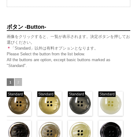
ボタン -Button-
画像をクリックすると、一覧が表示されます。決定ボタンを押してお
選びください。
＊
「Standard」以外は有料オプションとなります。
Please Select the button from the list below.
All the buttons are option, except basic buttons marked as
"Standard".
1
2
Standard
Standard
Standard
Standard
標準ベージュ
標準クリーム
標準グレー
標準ホワイト
(VT103-
(VT103-
(VT103-
(VT103-
G43/SN)
G40/SN)
G06/SN)
G01/SN)
http://www.anys.co.jp/wp-
http://www.anys.co.jp/wp-
http://www.anys.co.jp/wp-
http://www.anys.co.jp