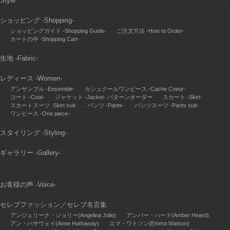
Style.
ショッピング -Shopping-
ショッピングガイド -Shopping Guide-
ご注文方法 -How to Order-
カートの中 -Shopping Cart-
生地 -Fabric-
レディース -Women-
アンサンブル -Ensemble-
カシュクールワンピース -Cache Coeur-
コート -Coat-
ジャケット -Jacket- パターンオーダー
スカート -Skirt-
スカートスーツ -Skirt suit-
パンツ -Pants-
パンツスーツ -Pants suit-
ワンピース -One piece-
スタイリング -Styling-
ギャラリー -Gallery-
お客様の声 -Voice-
セレブファッション
／
セレブ名言集
アンジェリーナ・ジョリー(Angelina Jolie)
アンバー・ハード(Amber Heard)
アン・ハサウェイ(Anne Hathaway)
エマ・ワトソン(Emma Watson)