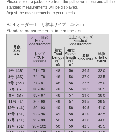
Please select a jacket size from the pull-down menu and all the
standard measurements will be displayed.
Adjust the measurements to your needs.
RJ-4 オーダー仕上り標準サイズ：単位cm
Standard measurements: in centimeters
ヌード目安
仕上がりサイズ
Body
Finished
Measurement
Measurement
号数
着丈
袖丈
Size
トップ
Total
Sleeve
半胴
AR
肩幅
バスト
Length
length
a Half of
Shoulder
Topbust
補正
補正
Waist
±5
±7
1号（4S）
71～75
48
56
36.5
32.0
3号（3S）
74～78
48
56
37.0
33.5
5号（SS）
77～81
48
56
37.5
35.0
7号（S）
80～84
48
56
38.5
36.5
9号（M）
83～87
48
57
39.0
38.0
11号（L）
86～90
49
57
39.5
39.5
13号（LL）
89～93
49
58
40.5
41.0
15号（3L）
92～96
49
58
41.0
42.5
17号（4L）
95～99
50
59
42.0
44.0
19号（5L）
98～102
50
59
42.5
45.5