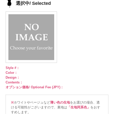
DOLCELABY、
AK105-59
グ
DOLCELABY、
AK105-58
グ
DOLCELABY、
AK105-57
ネ
DOLCELABY、
選択中/ Selected
FairyRose
レー
ペイズ
FairyRose
リーン
ペイ
FairyRose
イビー
ペイ
FairyRose
6000
リー柄
キュ
6000
ズリー柄
キ
6000
ズリー柄
キ
6000
プラ100％
ュプラ100％
ュプラ100％
DOLCELABY、
DOLCELABY、
DOLCELABY、
FairyRose
FairyRose
FairyRose
6000
6000
6000
Style #：
Color：
Design：
Contents：
オプション価格/ Optional Fee (JPY)：
※
ホワイトやベージュなど
薄い色の生地
をお選びの場合、透
ける可能性がございますので、裏地は
「生地同系色」
をおす
すめします。