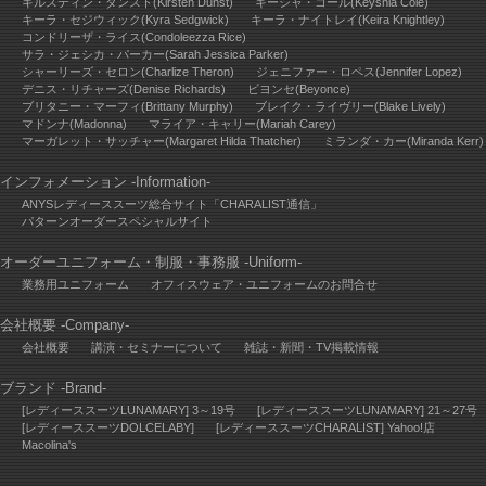
キルスティン・ダンスト(Kirsten Dunst)
キーシャ・コール(Keyshia Cole)
キーラ・セジウィック(Kyra Sedgwick)
キーラ・ナイトレイ(Keira Knightley)
コンドリーザ・ライス(Condoleezza Rice)
サラ・ジェシカ・パーカー(Sarah Jessica Parker)
シャーリーズ・セロン(Charlize Theron)
ジェニファー・ロペス(Jennifer Lopez)
デニス・リチャーズ(Denise Richards)
ビヨンセ(Beyonce)
ブリタニー・マーフィ(Brittany Murphy)
ブレイク・ライヴリー(Blake Lively)
マドンナ(Madonna)
マライア・キャリー(Mariah Carey)
マーガレット・サッチャー(Margaret Hilda Thatcher)
ミランダ・カー(Miranda Kerr)
インフォメーション -Information-
ANYSレディーススーツ総合サイト「CHARALIST通信」
パターンオーダースペシャルサイト
オーダーユニフォーム・制服・事務服 -Uniform-
業務用ユニフォーム
オフィスウェア・ユニフォームのお問合せ
会社概要 -Company-
会社概要
講演・セミナーについて
雑誌・新聞・TV掲載情報
ブランド -Brand-
[レディーススーツLUNAMARY] 3～19号
[レディーススーツLUNAMARY] 21～27号
[レディーススーツDOLCELABY]
[レディーススーツCHARALIST] Yahoo!店
Macolina's