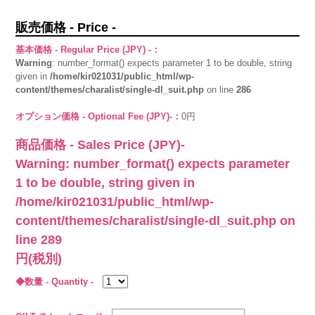
販売価格 - Price -
基本価格 - Regular Price (JPY) -：
Warning
: number_format() expects parameter 1 to be double, string
given in
/home/kir021031/public_html/wp-
content/themes/charalist/single-dl_suit.php
on line
286
オプション価格 - Optional Fee (JPY)-：
0円
商品価格 - Sales Price (JPY)-
Warning
: number_format() expects parameter
1 to be double, string given in
/home/kir021031/public_html/wp-
content/themes/charalist/single-dl_suit.php
on
line
289
円(税別)
◆数量 - Quantity -