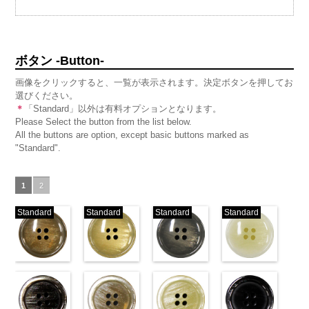
ボタン -Button-
画像をクリックすると、一覧が表示されます。決定ボタンを押してお
選びください。
＊
「Standard」以外は有料オプションとなります。
Please Select the button from the list below.
All the buttons are option, except basic buttons marked as
"Standard".
1
2
Standard
Standard
Standard
Standard
標準ベージュ
標準クリーム
標準グレー
標準ホワイト
(VT103-
(VT103-
(VT103-
(VT103-
G43/SN)
G40/SN)
G06/SN)
G01/SN)
http://www.anys.co.jp/wp-
http://www.anys.co.jp/wp-
http://www.anys.co.jp/wp-
http://www.anys.co.jp