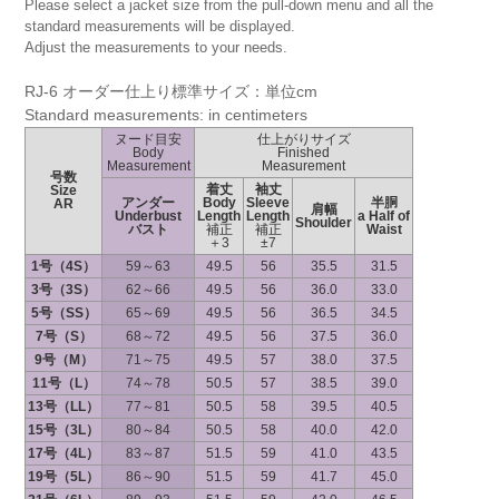
Please select a jacket size from the pull-down menu and all the
standard measurements will be displayed.
Adjust the measurements to your needs.
RJ-6 オーダー仕上り標準サイズ：単位cm
Standard measurements: in centimeters
ヌード目安
仕上がりサイズ
Body
Finished
Measurement
Measurement
号数
着丈
袖丈
Size
アンダー
Body
Sleeve
半胴
AR
肩幅
Underbust
Length
Length
a Half of
Shoulder
バスト
補正
補正
Waist
＋3
±7
1号（4S）
59～63
49.5
56
35.5
31.5
3号（3S）
62～66
49.5
56
36.0
33.0
5号（SS）
65～69
49.5
56
36.5
34.5
7号（S）
68～72
49.5
56
37.5
36.0
9号（M）
71～75
49.5
57
38.0
37.5
11号（L）
74～78
50.5
57
38.5
39.0
13号（LL）
77～81
50.5
58
39.5
40.5
15号（3L）
80～84
50.5
58
40.0
42.0
17号（4L）
83～87
51.5
59
41.0
43.5
19号（5L）
86～90
51.5
59
41.7
45.0