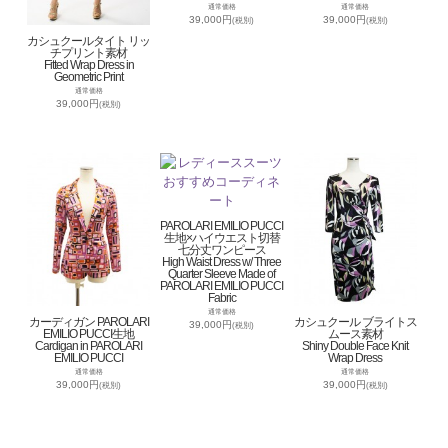
通常価格
通常価格
39,000円
39,000円
(税別)
(税別)
カシュクールタイト リッ
チプリント素材
Fitted Wrap Dress in
Geometric Print
通常価格
39,000円
(税別)
PAROLARI EMILIO PUCCI
生地×ハイウエスト切替
七分丈ワンピース
High Waist Dress w/ Three
Quarter Sleeve Made of
PAROLARI EMILIO PUCCI
Fabric
通常価格
カーディガン PAROLARI
カシュクール ブライトス
39,000円
(税別)
EMILIO PUCCI生地
ムース素材
Cardigan in PAROLARI
Shiny Double Face Knit
EMILIO PUCCI
Wrap Dress
通常価格
通常価格
39,000円
39,000円
(税別)
(税別)