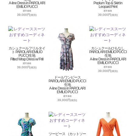
A-line Dress in PAROLARI
Peplum Top & Skirt in
EMILIO PUCCI
Leopard Print
通常価格
通常価格
39,000円
39,000円
(税別)
(税別)
カシュクールフリルタイ
カシュクールひもなし
ト PAROLARI EMILIO
PAROLARI EMILIO PUCCI
PUCCI生地
生地
Fitted Wrap Dress w/ Frill
A-line Dress in PAROLARI
EMILIO PUCCI
通常価格
39,000円
通常価格
(税別)
39,000円
(税別)
ドールワンピース
PAROLARI EMILIO PUCCI
生地
A-line Dress in PAROLARI
EMILIO PUCCI
通常価格
39,000円
(税別)
ツーピース （カットソー