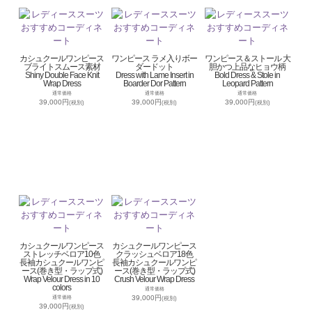
カシュクールワンピース
ワンピース ラメ入りボー
ワンピース＆ストール 大
ブライトスムース素材
ダードット
胆かつ上品なヒョウ柄
Shiny Double Face Knit
Dress with Lame Insert in
Bold Dress & Stole in
Wrap Dress
Boarder Dor Pattern
Leopard Pattern
通常価格
通常価格
通常価格
39,000円
39,000円
39,000円
(税別)
(税別)
(税別)
カシュクールワンピース
カシュクールワンピース
ストレッチベロア10色
クラッシュベロア18色
長袖カシュクールワンピ
長袖カシュクールワンピ
ース(巻き型・ラップ式)
ース(巻き型・ラップ式)
Wrap Velour Dress in 10
Crush Velour Wrap Dress
colors
通常価格
39,000円
通常価格
(税別)
39,000円
(税別)