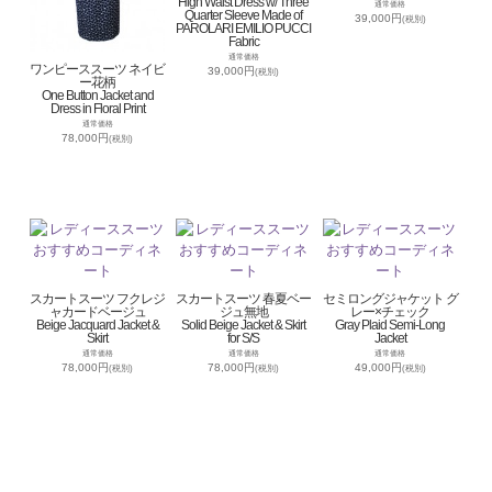
High Waist Dress w/ Three
通常価格
Quarter Sleeve Made of
39,000円
(税別)
PAROLARI EMILIO PUCCI
Fabric
通常価格
ワンピーススーツ ネイビ
39,000円
(税別)
ー花柄
One Button Jacket and
Dress in Floral Print
通常価格
78,000円
(税別)
スカートスーツ フクレジ
スカートスーツ 春夏ベー
セミロングジャケット グ
ャカードベージュ
ジュ無地
レー×チェック
Beige Jacquard Jacket &
Solid Beige Jacket & Skirt
Gray Plaid Semi-Long
Skirt
for S/S
Jacket
通常価格
通常価格
通常価格
78,000円
78,000円
49,000円
(税別)
(税別)
(税別)