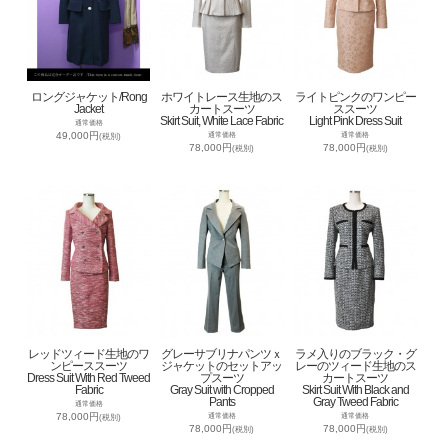
ロングジャケット/Rong
ホワイトレース生地のス
ライトピンクのワンピー
Jacket
カートスーツ
ススーツ
Skirt Suit, White Lace Fabric
Light Pink Dress Suit
通常価格
49,000円
通常価格
通常価格
(税別)
78,000円
78,000円
(税別)
(税別)
レッドツィード生地のワ
グレーサブリナパンツｘ
ラメ入りのブラック・グ
ンピーススーツ
ジャケットのセットアッ
レーのツィード生地のス
Dress Suit With Red Tweed
プスーツ
カートスーツ
Fabric
Gray Suit with Cropped
Skirt Suit With Black and
Pants
Gray Tweed Fabric
通常価格
78,000円
通常価格
通常価格
(税別)
78,000円
78,000円
(税別)
(税別)