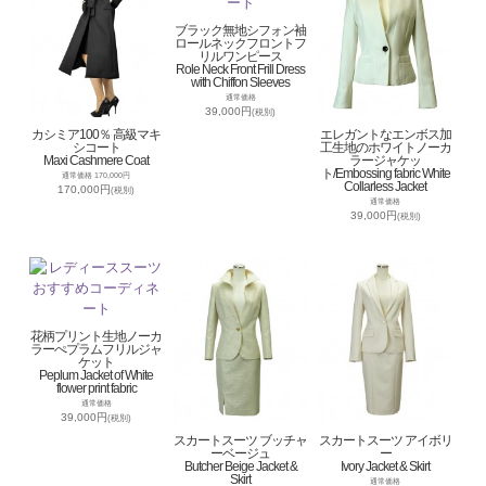
ブラック無地シフォン袖
ロールネックフロントフ
リルワンピース
Role Neck Front Frill Dress
with Chiffon Sleeves
通常価格
39,000円
(税別)
カシミア100％ 高級マキ
エレガントなエンボス加
シコート
工生地のホワイトノーカ
Maxi Cashmere Coat
ラージャケッ
ト/Embossing fabric White
通常価格 170,000円
Collarless Jacket
170,000円
(税別)
通常価格
39,000円
(税別)
花柄プリント生地ノーカ
ラーぺプラムフリルジャ
ケット
Peplum Jacket of White
flower print fabric
通常価格
39,000円
(税別)
スカートスーツ ブッチャ
スカートスーツ アイボリ
ーベージュ
ー
Butcher Beige Jacket &
Ivory Jacket & Skirt
Skirt
通常価格