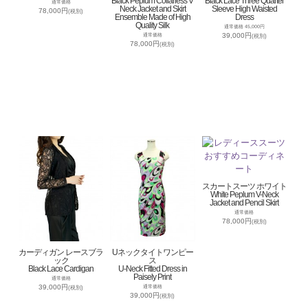
Black Peplum Collarless V
Black Lace Three Quarter
通常価格
Neck Jacket and Skirt
Sleeve High Waisted
78,000円
(税別)
Ensemble Made of High
Dress
Quality Silk
通常価格 45,000円
39,000円
通常価格
(税別)
78,000円
(税別)
スカートスーツ ホワイト
White Peplum V-Neck
Jacket and Pencil Skirt
通常価格
78,000円
(税別)
カーディガン レースブラ
Uネックタイトワンピー
ック
ス
Black Lace Cardigan
U-Neck Fitted Dress in
Paisely Print
通常価格
39,000円
通常価格
(税別)
39,000円
(税別)