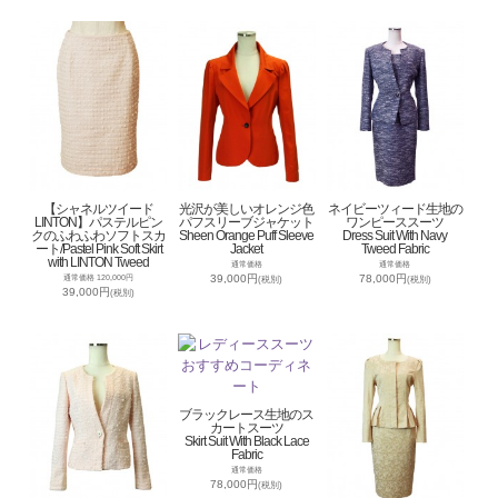
【シャネルツイード
光沢が美しいオレンジ色
ネイビーツィード生地の
LINTON】パステルピン
パフスリーブジャケット
ワンピーススーツ
クのふわふわソフトスカ
Sheen Orange Puff Sleeve
Dress Suit With Navy
ート/Pastel Pink Soft Skirt
Jacket
Tweed Fabric
with LINTON Tweed
通常価格
通常価格
39,000円
78,000円
通常価格 120,000円
(税別)
(税別)
39,000円
(税別)
ブラックレース生地のス
カートスーツ
Skirt Suit With Black Lace
Fabric
通常価格
78,000円
(税別)