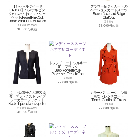
【シャネルツイード
フラワー柄ジャカートの
LINTON】パステルピン
ベージュスカートスーツ
クのふわふわソフトジャ
Flower Jacquard Beige
ケット/Pastel Pink Soft
Skirt Suit
Jacket with LINTON Tweed
通常価格
78,000円
通常価格 120,000円
(税別)
39,000円
(税別)
トレンチコート シルキー
加工ブラック
Black Polyester Silk
Processed Trench Coat
通常価格
79,000円
(税別)
【川上麻衣子さん衣装提
カラーバリエーション豊
供】ブラックストライプ
富なトレンチコート
ノーカラージャケット
Trench Coat in 10 Colors
Black stripe collarless jacket
通常価格
79,000円
通常価格 120,000円
(税別)
39,000円
(税別)