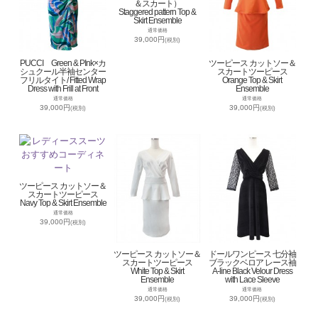
＆スカート）
Staggered pattern Top &
Skirt Ensemble
通常価格
39,000円
(税別)
PUCCI Green & PInk×カ
ツーピース カットソー＆
シュクール半袖センター
スカートツーピース
フリルタイト/ Fitted Wrap
Orange Top & Skirt
Dress with Frill at Front
Ensemble
通常価格
通常価格
39,000円
39,000円
(税別)
(税別)
ツーピース カットソー＆
スカートツーピース
Navy Top & Skirt Ensemble
通常価格
39,000円
(税別)
ツーピース カットソー＆
ドールワンピース 七分袖
スカートツーピース
ブラックベロア レース袖
White Top & Skirt
A-line Black Velour Dress
Ensemble
with Lace Sleeve
通常価格
通常価格
39,000円
39,000円
(税別)
(税別)