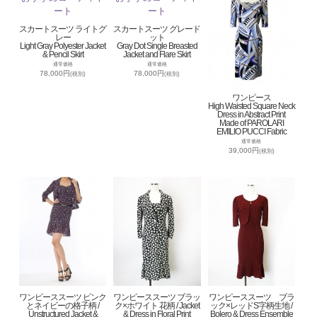
スカートスーツ ライトグ
スカートスーツ グレード
レー
ット
Light Gray Polyester Jacket
Gray Dot Single Breasted
& Pencil Skirt
Jacket and Flare Skirt
通常価格
通常価格
78,000円
78,000円
(税別)
(税別)
ワンピース
High Waisted Square Neck
Dress in Abstract Print
Made of PAROLARI
EMILIO PUCCI Fabric
通常価格
39,000円
(税別)
ワンピーススーツ ピンク
ワンピーススーツ ブラッ
ワンピーススーツ ブラ
とネイビーの格子柄 /
ク×ホワイト 花柄 / Jacket
ック×レッドS字柄生地 /
Unstructured Jacket &
& Dress in Floral Print
Bolero & Dress Ensemble