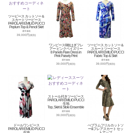
ツーピース カットソー＆
スカートツーピース
PAROLARI EMILIO PUCCI
Peplum Top & Pencil Skirt
通常価格
39,000円
(税別)
ワンピース8枚はぎフレ
ツーピース カットソー＆
アー ピンクペイズリー
スカートツーピース
8 Panels Flare Dress in
PAROLARI EMILIO PUCCI
Pink Paisely Print
Fabric Top & Skirt
通常価格
通常価格
39,000円
39,000円
(税別)
(税別)
ストール付きツーピース
PAROLARI EMILIO PUCCI
生地
Top, Skirt & Stole Ensemble
通常価格
39,000円
(税別)
ドールワンピース
ぺプラムフリルカットソ
PAROLARI EMILIO PUCCI
ー&フレアスカート セッ
生地
トアップ