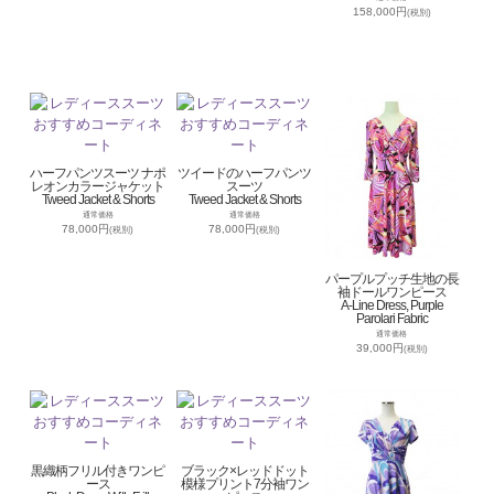
158,000円
(税別)
ハーフパンツスーツ ナポ
ツイードのハーフパンツ
レオンカラージャケット
スーツ
Tweed Jacket & Shorts
Tweed Jacket & Shorts
通常価格
通常価格
78,000円
78,000円
(税別)
(税別)
パープルプッチ生地の長
袖ドールワンピース
A-Line Dress, Purple
Parolari Fabric
通常価格
39,000円
(税別)
黒織柄フリル付きワンピ
ブラック×レッドドット
ース
模様プリント7分袖ワン