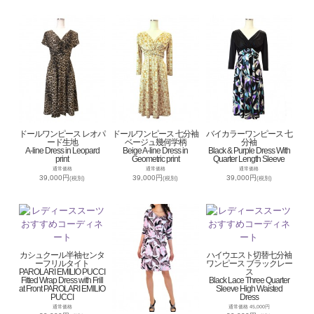
ドールワンピース レオパ
ドールワンピース 七分袖
バイカラーワンピース 七
ード生地
ベージュ幾何学柄
分袖
A-line Dress in Leopard
Beige A-line Dress in
Black & Purple Dress With
print
Geometric print
Quarter Length Sleeve
通常価格
通常価格
通常価格
39,000円
39,000円
39,000円
(税別)
(税別)
(税別)
カシュクール半袖センタ
ハイウエスト切替七分袖
ーフリルタイト
ワンピース ブラックレー
PAROLARI EMILIO PUCCI
ス
Fitted Wrap Dress with Frill
Black Lace Three Quarter
at Front PAROLARI EMILIO
Sleeve High Waisted
PUCCI
Dress
通常価格
通常価格 45,000円