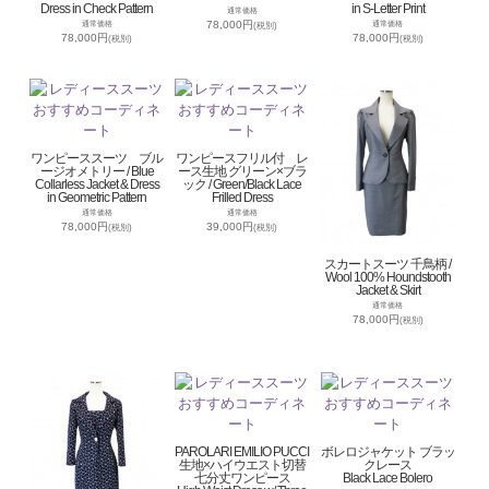
Dress in Check Pattern
in S-Letter Print
通常価格
78,000円
通常価格
通常価格
(税別)
78,000円
78,000円
(税別)
(税別)
ワンピーススーツ ブル
ワンピースフリル付 レ
ージオメトリー / Blue
ース生地 グリーン×ブラ
Collarless Jacket & Dress
ック / Green/Black Lace
in Geometric Pattern
Frilled Dress
通常価格
通常価格
78,000円
39,000円
(税別)
(税別)
スカートスーツ 千鳥柄 /
Wool 100% Houndstooth
Jacket & Skirt
通常価格
78,000円
(税別)
PAROLARI EMILIO PUCCI
ボレロジャケット ブラッ
生地×ハイウエスト切替
クレース
七分丈ワンピース
Black Lace Bolero