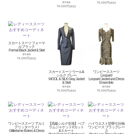
78,000円
通常価格
(税別)
78,000円
(税別)
スカートスーツ フォーマ
ルブラック
Formal Black Jacket & Skirt
通常価格
78,000円
(税別)
スカートスーツ ウール&
ワンピーススーツ
シルク グレー
Leopard
WOOL & SILK Gray Jacket
Leopard Jacket and Dress
& Skirt
Ensemble
通常価格
通常価格
78,000円
78,000円
(税別)
(税別)
ワンピーススーツ アルミ
【高級シルク生地】ぺプ
ハイウエスト切替七分袖
グリッターラメ /
ラムジャケットVカット
ワンピース ブラックレー
Glitterlame Bolero & Dress
&スカート
ス