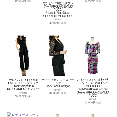
39,000円
39,000円
(税別)
(税別)
ワンピース8枚はぎフレ
アー PAROLARI EMILIO
PUCCI
8 panels Flare Dress
PAROLARI EMILIO PUCCI
通常価格
39,000円
(税別)
サロペット PAROLARI
カーディガン レースブラ
ハイウエスト切替七分丈
EMILIO PUCCI ブラック
ック
ワンピース PAROLARI
Black Salopette in
Black Lace Cardigan
EMILIO PUCCI
PAROLARI EMILIO PUCCI
High Waist Dress with 3/4
通常価格
Sleeve PAROLARI EMILIO
39,000円
通常価格
(税別)
PUCCI
39,000円
(税別)
通常価格
39,000円
(税別)