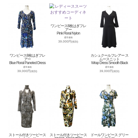
ワンピース8枚はぎフレ
アー
Pink Floral Nylon
通常価格
39,000円
(税別)
ワンピース8枚はぎフレ
カシュクールフレアー ス
アー
ムースニット
Blue Floral Paneled Dress
Wrap Dress Smooth Black
通常価格
通常価格
39,000円
39,000円
(税別)
(税別)
ストール付きツーピース
ストール付きツーピース
ドールワンピース グリー