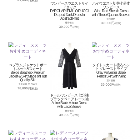
49,000円
(税別)
ワンピースウエストサイ
ハイウエスト切替七分丈
ドタック
ワンピース
PAROLARI EMILIO PUCCI
Wine Red Sheath Dress
Draped Tank Dress In
with Three Quarter Sleeves
Abstract Print
通常価格
39,000円
通常価格
(税別)
39,000円
(税別)
ぺプラムジャケットボー
タイトスカート後ろベン
トネック&スカート
ト グレーストライプ
Beige Boatneck Peplum
Gray Polyester Stripe
Jacket & Skirt Made of High
Pencil Skirt with Vent
Quality Silk
通常価格
39,000円
通常価格 98,000円
(税別)
78,000円
(税別)
ドールワンピース 七分袖
ブラックベロア レース袖
A-line Black Velour Dress
with Lace Sleeve
通常価格
39,000円
(税別)