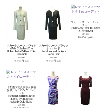
スカートスーツ シルバー
グレー
Silver Gray Peplum Jacket
& Pencil Skirt
通常価格
78,000円
(税別)
スカートスーツ ホワイト
スカートスーツ ブラック
White Collarless One
レオパード
Button Jacket & Pencil Skirt
Black Leopard Jacket &
Ensemble
Pencil Skirt
通常価格
通常価格
78,000円
78,000円
(税別)
(税別)
【女優大地真央さん衣装
提供】セミロングジャケ
ット
Fuchsia Cardigan Jacket
ordered by Japanese
celebrity Daichi Mao
通常価格