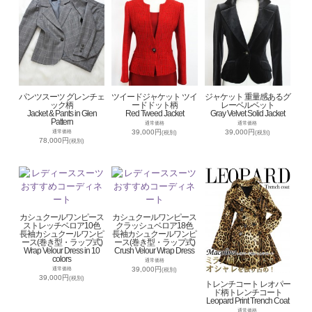
パンツスーツ グレンチェ
ツイードジャケット ツイ
ジャケット 重量感あるグ
ック柄
ードドット柄
レーベルベット
Jacket & Pants in Glen
Red Tweed Jacket
Gray Velvet Solid Jacket
Pattern
通常価格
通常価格
39,000円
39,000円
通常価格
(税別)
(税別)
78,000円
(税別)
カシュクールワンピース
カシュクールワンピース
ストレッチベロア10色
クラッシュベロア18色
長袖カシュクールワンピ
長袖カシュクールワンピ
ース(巻き型・ラップ式)
ース(巻き型・ラップ式)
Wrap Velour Dress in 10
Crush Velour Wrap Dress
colors
通常価格
39,000円
通常価格
(税別)
39,000円
(税別)
トレンチコート レオパー
ド柄トレンチコート
Leopard Print Trench Coat
通常価格