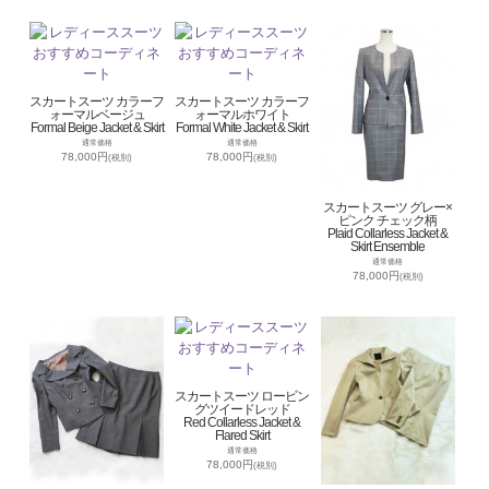
スカートスーツ カラーフ
スカートスーツ カラーフ
ォーマルベージュ
ォーマルホワイト
Formal Beige Jacket & Skirt
Formal White Jacket & Skirt
通常価格
通常価格
78,000円
78,000円
(税別)
(税別)
スカートスーツ グレー×
ピンク チェック柄
Plaid Collarless Jacket &
Skirt Ensemble
通常価格
78,000円
(税別)
スカートスーツ ロービン
グツイードレッド
Red Collarless Jacket &
Flared Skirt
通常価格
78,000円
(税別)