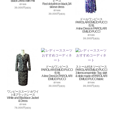
Black Dress With Frill
ピース
Red dot print on black,3/4
通常価格
sleeve dress
39,000円
(税別)
通常価格
39,000円
(税別)
ドールワンピース
PAROLARI EMILIO PUCCI
生地
A-line Dress in PAROLARI
EMILIO PUCCI
通常価格
39,000円
(税別)
ドールワンピース
ストール付きツーピース
PAROLARI EMILIO PUCCI
PAROLARI EMILIO PUCCI
生地
3 items ensemble: Top, skirt
A-line Dress in PAROLARI
& stole made of PAROLARI
EMILIO PUCCI
EMILIO PUCCI fabric
通常価格
通常価格
39,000円
39,000円
(税別)
(税別)
ワンピーススーツ ホワイ
ト&ブラックレース
White and Blacklace Jacket
& Dress
通常価格
78,000円
(税別)