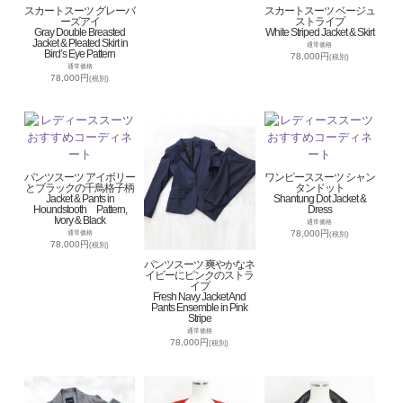
スカートスーツ グレーバ
スカートスーツ ベージュ
ーズアイ
ストライプ
Gray Double Breasted
White Striped Jacket & Skirt
Jacket & Pleated Skirt in
通常価格
Bird’s Eye Pattern
78,000円
(税別)
通常価格
78,000円
(税別)
パンツスーツ アイボリー
ワンピーススーツ シャン
とブラックの千鳥格子柄
タンドット
Jacket & Pants in
Shantung Dot Jacket &
Houndstooth Pattern,
Dress
Ivory & Black
通常価格
78,000円
通常価格
(税別)
78,000円
(税別)
パンツスーツ 爽やかなネ
イビーにピンクのストラ
イプ
Fresh Navy Jacket And
Pants Ensemble in Pink
Stripe
通常価格
78,000円
(税別)