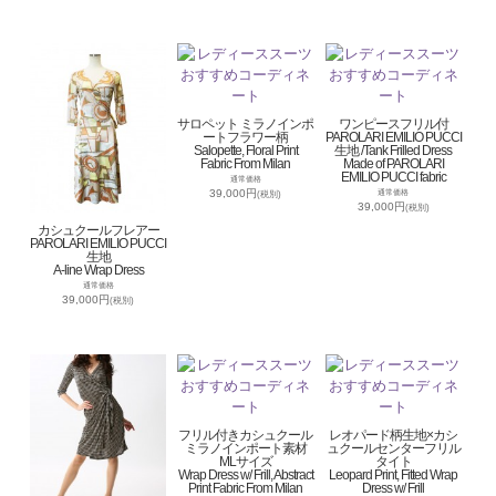
サロペット ミラノインポ
ワンピースフリル付
ートフラワー柄
PAROLARI EMILIO PUCCI
Salopette, Floral Print
生地 /Tank Frilled Dress
Fabric From Milan
Made of PAROLARI
EMILIO PUCCI fabric
通常価格
39,000円
通常価格
(税別)
39,000円
(税別)
カシュクールフレアー
PAROLARI EMILIO PUCCI
生地
A-line Wrap Dress
通常価格
39,000円
(税別)
フリル付きカシュクール
レオパード柄生地×カシ
ミラノインポート素材
ュクールセンターフリル
MLサイズ
タイト
Wrap Dress w/ Frill, Abstract
Leopard Print, Fitted Wrap
Print Fabric From Milan
Dress w/ Frill