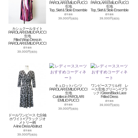
PAROLARI EMILIO PUCCI
PAROLARI EMILIO PUCCI
生地
生地
Top, Skirt & Stole Ensemble
Top, Skirt & Stole Ensemble
通常価格
通常価格
39,000円
39,000円
(税別)
(税別)
カシュクールタイト
PAROLARI EMILIO PUCCI
生地
Fitted Wrap Dress in
PAROLARI EMILIO PUCCI
通常価格
39,000円
(税別)
キュロットパンツ
ワンピースフリル付 レ
PAROLARI EMILIO PUCCI
ース生地 グリーン×ブラ
生地
ック / Green/Black Lace
Culottes in PAROLARI
Frilled Dress
EMILIO PUCCI
通常価格
39,000円
通常価格
(税別)
39,000円
(税別)
ドールワンピース 七分袖
ホワイト×ブラック ジオ
メトリー柄
A-line Dress Abstruct
通常価格
39,000円
(税別)