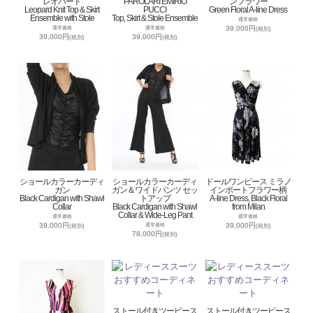
レオパード
PAROLARI EMIRIO
ンフラワー
Leopard Knit Top & Skirt
PUCCI
Green Floral A-line Dress
Ensemble with Stole
Top, Skirt & Stole Ensemble
通常価格
39,000円
通常価格
通常価格
(税別)
39,000円
39,000円
(税別)
(税別)
ショールカラーカーディ
ショールカラーカーディ
ドールワンピース ミラノ
ガン
ガン＆ワイドパンツ セッ
インポートフラワー柄
Black Cardigan with Shawl
トアップ
A-line Dress, Black Floral
Collar
Black Cardigan with Shawl
from Milan
Collar & Wide-Leg Pant
通常価格
通常価格
39,000円
39,000円
通常価格
(税別)
(税別)
78,000円
(税別)
ストール付きツーピース
ストール付きツーピース