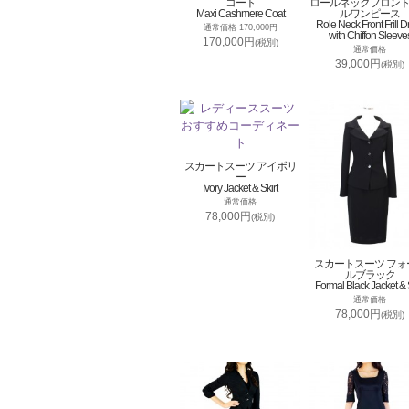
コート
ロールネックフロン
Maxi Cashmere Coat
ルワンピース
Role Neck Front Frill D
通常価格 170,000円
with Chiffon Sleeve
170,000円
(税別)
通常価格
39,000円
(税別)
スカートスーツ アイボリ
ー
Ivory Jacket & Skirt
通常価格
78,000円
(税別)
スカートスーツ フォ
ルブラック
Formal Black Jacket & S
通常価格
78,000円
(税別)