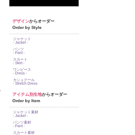
デザイン
からオーダー
Order by Style
ジャケット
- Jacket -
パンツ
- Pant -
スカート
- Skirt -
ワンピース
- Dress -
カシュクール
- Stretch Dress-
e
アイテム別生地
からオーダー
Order by Item
ジャケット素材
- Jacket -
パンツ素材
- Pant -
スカート素材