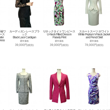
分袖ワ
カーディガン レースブラ
Uネックタイトワンピース
スカートスーツ ホワイト
ース
ック
U-Neck Fitted Dress in
White Peplum V-Neck Jacket
rter
Black Lace Cardigan
Paisely Print
and Pencil Skirt
ress
通常価格
通常価格
通常価格
39,000円
39,000円
78,000円
(税別)
(税別)
(税別)