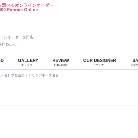
から選べるオンラインオーダー
00 Fabrics Online -
ーンオーダー専門店
ST" Osaka
ND
GALLERY
REVIEW
OUR DESIGNER
S
ギャラリー
お客様の声
デザイナー
直営
販
>
セレブ名言集
> アリシアキーズ名言