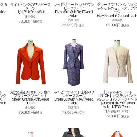
のスカ
ライトピンクのワンピース
レッドツィード生地のワン
グレーサブリナパンツｘ
スーツ
ピーススーツ
ャケットのセットアップ
abric
Light Pink Dress Suit
Dress Suit With Red Tweed
ーツ
Fabric
Gray Suit with Cropped Pant
通常価格
通常価格
通常価格
78,000円
(税別)
78,000円
78,000円
(税別)
(税別)
ド
光沢が美しいオレンジ色パ
ネイビーツィード生地のワ
【シャネルツイード
ピンク
フスリーブジャケット
ンピーススーツ
LINTON】パステルピンク
カー
Sheen Orange Puff Sleeve
Dress Suit With Navy Tweed
のふわふわソフトジャケ
 with
Jacket
Fabric
ト/Pastel Pink Soft Jacket
with LINTON Tweed
通常価格
通常価格
通常価格 120,000円
39,000円
78,000円
(税別)
(税別)
39,000円
(税別)