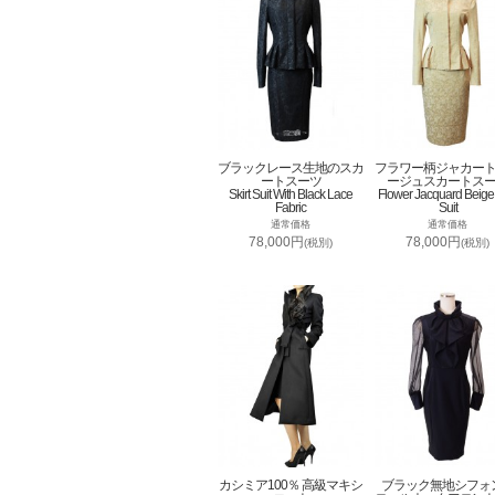
ブラックレース生地のスカ
フラワー柄ジャカー
ートスーツ
ージュスカートス
Skirt Suit With Black Lace
Flower Jacquard Beige 
Fabric
Suit
通常価格
通常価格
78,000円
78,000円
(税別)
(税別)
カシミア100％ 高級マキシ
ブラック無地シフォ