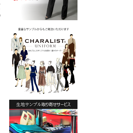
ジ
ス
s
ッ