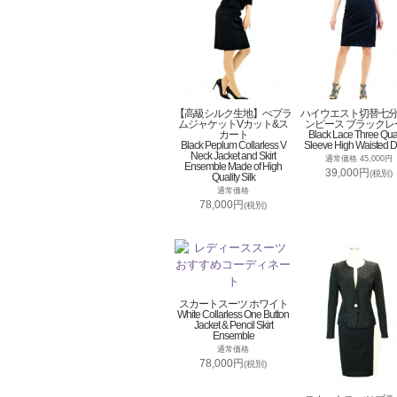
【高級シルク生地】ぺプラ
ハイウエスト切替七
ムジャケットVカット&ス
ンピース ブラックレ
カート
Black Lace Three Qua
Black Peplum Collarless V
Sleeve High Waisted D
Neck Jacket and Skirt
通常価格 45,000円
Ensemble Made of High
39,000円
(税別)
Quality Silk
通常価格
78,000円
(税別)
スカートスーツ ホワイト
White Collarless One Button
Jacket & Pencil Skirt
Ensemble
通常価格
78,000円
(税別)