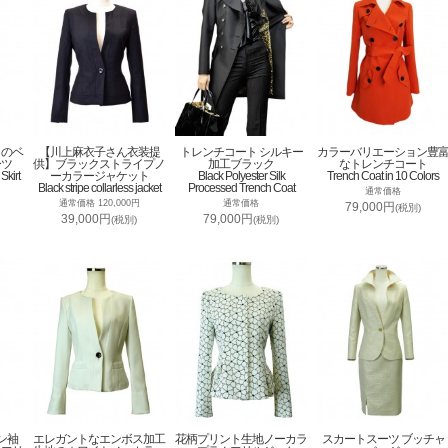
トのベ
【川上麻衣子さん衣装提
トレンチコート シルキー
カラーバリエーション豊
ーツ
供】ブラックストライプノ
加工ブラック
なトレンチコート
Skirt
ーカラージャケット
Black Polyester Silk
Trench Coat in 10 Colors
Black stripe collarless jacket
Processed Trench Coat
通常価格
通常価格 120,000円
通常価格
79,000円
(税別)
39,000円
79,000円
(税別)
(税別)
ン袖
エレガントなエンボス加工
花柄プリント生地ノーカラ
スカートスーツ ブッチャ