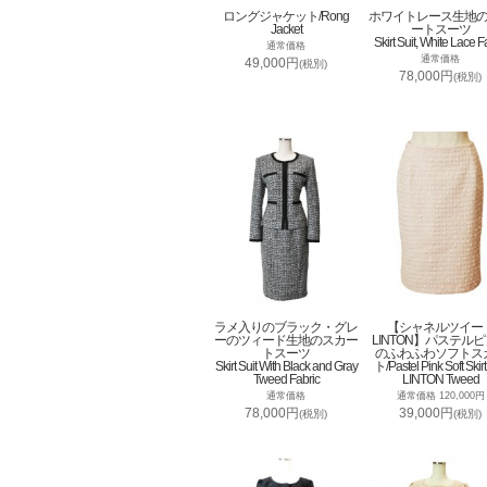
ロングジャケット/Rong
ホワイトレース生地
Jacket
ートスーツ
Skirt Suit, White Lace F
通常価格
通常価格
49,000円
(税別)
78,000円
(税別)
ラメ入りのブラック・グレ
【シャネルツイー
ーのツィード生地のスカー
LINTON】パステル
トスーツ
のふわふわソフトス
Skirt Suit With Black and Gray
ト/Pastel Pink Soft Skirt
Tweed Fabric
LINTON Tweed
通常価格
通常価格 120,000円
78,000円
39,000円
(税別)
(税別)