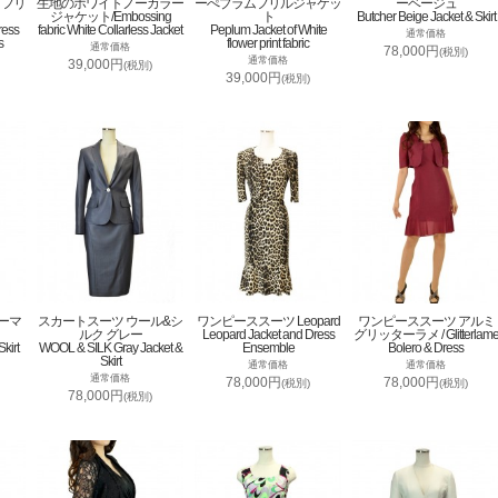
トフリ
生地のホワイトノーカラー
ーぺプラムフリルジャケッ
ーベージュ
ジャケット/Embossing
ト
Butcher Beige Jacket & Skirt
ress
fabric White Collarless Jacket
Peplum Jacket of White
通常価格
s
flower print fabric
通常価格
78,000円
(税別)
通常価格
39,000円
(税別)
39,000円
(税別)
ーマ
スカートスーツ ウール&シ
ワンピーススーツ Leopard
ワンピーススーツ アルミ
ルク グレー
Leopard Jacket and Dress
グリッターラメ / Glitterlam
kirt
WOOL & SILK Gray Jacket &
Ensemble
Bolero & Dress
Skirt
通常価格
通常価格
通常価格
78,000円
78,000円
(税別)
(税別)
78,000円
(税別)