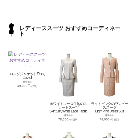
レディーススーツ おすすめコーディネー
ト
ロングジャケット/Rong
Jacket
通常価格
49,000円
(税別)
ホワイトレース生地のス
ライトピンクのワンピー
カートスーツ
ススーツ
Skirt Suit, White Lace Fabric
Light Pink Dress Suit
通常価格
通常価格
78,000円
78,000円
(税別)
(税別)