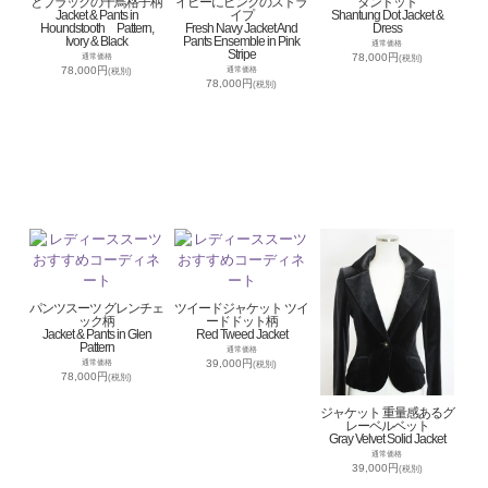
とブラックの千鳥格子柄
イビーにピンクのストラ
タンドット
Jacket & Pants in
イプ
Shantung Dot Jacket &
Houndstooth Pattern,
Fresh Navy Jacket And
Dress
Ivory & Black
Pants Ensemble in Pink
通常価格
Stripe
78,000円
通常価格
(税別)
78,000円
通常価格
(税別)
78,000円
(税別)
パンツスーツ グレンチェ
ツイードジャケット ツイ
ック柄
ードドット柄
Jacket & Pants in Glen
Red Tweed Jacket
Pattern
通常価格
39,000円
通常価格
(税別)
78,000円
(税別)
ジャケット 重量感あるグ
レーベルベット
Gray Velvet Solid Jacket
通常価格
39,000円
(税別)