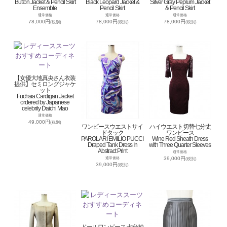
Button Jacket & Pencil Skirt
Black Leopard Jacket &
Silver Gray Peplum Jacket
Ensemble
Pencil Skirt
& Pencil Skirt
通常価格
通常価格
通常価格
78,000円
78,000円
78,000円
(税別)
(税別)
(税別)
【女優大地真央さん衣装
提供】セミロングジャケ
ット
Fuchsia Cardigan Jacket
ordered by Japanese
celebrity Daichi Mao
通常価格
49,000円
(税別)
ワンピースウエストサイ
ハイウエスト切替七分丈
ドタック
ワンピース
PAROLARI EMILIO PUCCI
Wine Red Sheath Dress
Draped Tank Dress In
with Three Quarter Sleeves
Abstract Print
通常価格
39,000円
通常価格
(税別)
39,000円
(税別)
ドールワンピース 七分袖