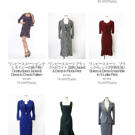
39,000円
(税別)
ワンピーススーツ ピンク
ワンピーススーツ ブラッ
ワンピーススーツ ブラ
とネイビーの格子柄 /
ク×ホワイト 花柄 / Jacket
ック×レッドS字柄生地 /
Unstructured Jacket &
& Dress in Floral Print
Bolero & Dress Ensemble
Dress in Check Pattern
in S-Letter Print
通常価格
78,000円
通常価格
通常価格
(税別)
78,000円
78,000円
(税別)
(税別)