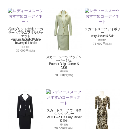
花柄プリント生地ノーカ
スカートスーツ アイボリ
ラーぺプラムフリルジャ
ー
ケット
Ivory Jacket & Skirt
Peplum Jacket of White
通常価格
flower print fabric
78,000円
(税別)
通常価格
39,000円
(税別)
スカートスーツ ブッチャ
ーベージュ
Butcher Beige Jacket &
Skirt
通常価格
78,000円
(税別)
スカートスーツ ウール&
シルク グレー
WOOL & SILK Gray Jacket
& Skirt
通常価格
78,000円
(税別)