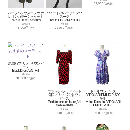
39,000円
(税別)
ハーフパンツスーツ ナポ
ツイードのハーフパンツ
レオンカラージャケット
スーツ
Tweed Jacket & Shorts
Tweed Jacket & Shorts
通常価格
通常価格
78,000円
78,000円
(税別)
(税別)
黒織柄フリル付きワンピ
ース
Black Dress With Frill
通常価格
39,000円
(税別)
ブラック×レッドドット
ドールワンピース
模様プリント7分袖ワン
PAROLARI EMILIO PUCCI
ピース
生地
Red dot print on black,3/4
A-line Dress in PAROLARI
sleeve dress
EMILIO PUCCI
通常価格
通常価格
39,000円
39,000円
(税別)
(税別)