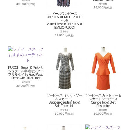
通常価格
39,000円
通常価格
(税別)
39,000円
(税別)
ドールワンピース
PAROLARI EMILIO PUCCI
生地
A-line Dress in PAROLARI
EMILIO PUCCI
通常価格
39,000円
(税別)
PUCCI Green & PInk×カ
シュクール半袖センター
フリルタイト/ Fitted Wrap
Dress with Frill at Front
通常価格
39,000円
(税別)
ツーピース （カットソー
ツーピース カットソー＆
＆スカート）
スカートツーピース
Staggered pattern Top &
Orange Top & Skirt
Skirt Ensemble
Ensemble
通常価格
通常価格
39,000円
39,000円
(税別)
(税別)