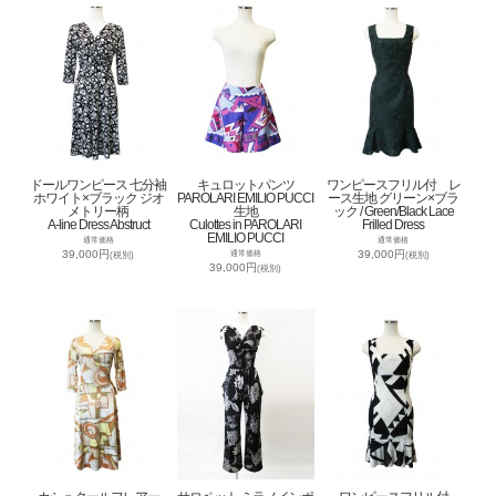
ドールワンピース 七分袖
キュロットパンツ
ワンピースフリル付 レ
ホワイト×ブラック ジオ
PAROLARI EMILIO PUCCI
ース生地 グリーン×ブラ
メトリー柄
生地
ック / Green/Black Lace
A-line Dress Abstruct
Culottes in PAROLARI
Frilled Dress
EMILIO PUCCI
通常価格
通常価格
39,000円
39,000円
通常価格
(税別)
(税別)
39,000円
(税別)