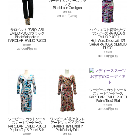
カーディガン レースブラ
ック
Black Lace Cardigan
通常価格
39,000円
(税別)
サロペット PAROLARI
ハイウエスト切替七分丈
EMILIO PUCCI ブラック
ワンピース PAROLARI
Black Salopette in
EMILIO PUCCI
PAROLARI EMILIO PUCCI
High Waist Dress with 3/4
Sleeve PAROLARI EMILIO
通常価格
PUCCI
39,000円
(税別)
通常価格
39,000円
(税別)
ツーピース カットソー＆
スカートツーピース
PAROLARI EMILIO PUCCI
Fabric Top & Skirt
通常価格
39,000円
(税別)
ツーピース カットソー＆
ワンピース8枚はぎフレ
スカートツーピース
アー ピンクペイズリー
PAROLARI EMILIO PUCCI
8 Panels Flare Dress in
Peplum Top & Pencil Skirt
Pink Paisely Print
通常価格
通常価格