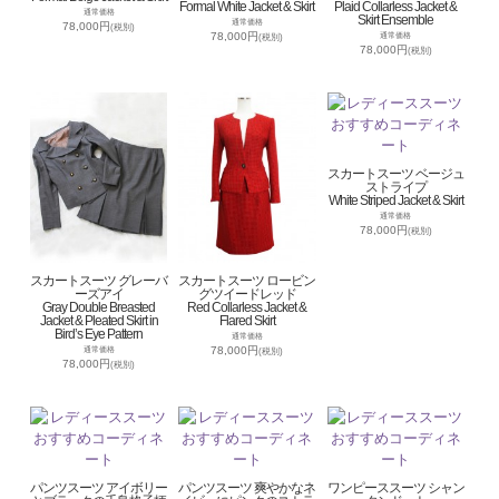
Formal White Jacket & Skirt
Plaid Collarless Jacket &
通常価格
Skirt Ensemble
通常価格
78,000円
(税別)
78,000円
通常価格
(税別)
78,000円
(税別)
スカートスーツ ベージュ
ストライプ
White Striped Jacket & Skirt
通常価格
78,000円
(税別)
スカートスーツ グレーバ
スカートスーツ ロービン
ーズアイ
グツイードレッド
Gray Double Breasted
Red Collarless Jacket &
Jacket & Pleated Skirt in
Flared Skirt
Bird’s Eye Pattern
通常価格
78,000円
通常価格
(税別)
78,000円
(税別)
パンツスーツ アイボリー
パンツスーツ 爽やかなネ
ワンピーススーツ シャン