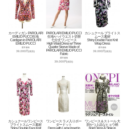
カーディガン PAROLARI
PAROLARI EMILIO PUCCI
カシュクール ブライトス
EMILIO PUCCI生地
生地×ハイウエスト切替
ムース素材
Cardigan in PAROLARI
七分丈ワンピース
Shiny Double Face Knit
EMILIO PUCCI
High Waist Dress w/ Three
Wrap Dress
Quarter Sleeve Made of
通常価格
通常価格
PAROLARI EMILIO PUCCI
39,000円
39,000円
(税別)
(税別)
Fabric
通常価格
39,000円
(税別)
カシュクールワンピース
ワンピース ラメ入りボー
ワンピース＆ストール 大
ブライトスムース素材
ダードット
胆かつ上品なヒョウ柄
Shiny Double Face Knit
Dress with Lame Insert in
Bold Dress & Stole in