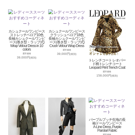
カシュクールワンピース
カシュクールワンピース
ストレッチベロア10色
クラッシュベロア18色
長袖カシュクールワンピ
長袖カシュクールワンピ
ース(巻き型・ラップ式)
ース(巻き型・ラップ式)
Wrap Velour Dress in 10
Crush Velour Wrap Dress
colors
通常価格
39,000円
通常価格
(税別)
39,000円
(税別)
トレンチコート レオパー
ド柄トレンチコート
Leopard Print Trench Coat
通常価格
158,000円
(税別)
パープルプッチ生地の長
袖ドールワンピース
A-Line Dress, Purple
Parolari Fabric
通常価格