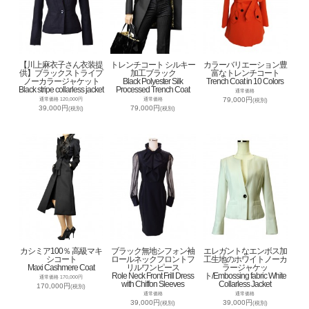
【川上麻衣子さん衣装提
トレンチコート シルキー
カラーバリエーション豊
供】ブラックストライプ
加工ブラック
富なトレンチコート
ノーカラージャケット
Black Polyester Silk
Trench Coat in 10 Colors
Black stripe collarless jacket
Processed Trench Coat
通常価格
79,000円
通常価格 120,000円
通常価格
(税別)
39,000円
79,000円
(税別)
(税別)
カシミア100％ 高級マキ
ブラック無地シフォン袖
エレガントなエンボス加
シコート
ロールネックフロントフ
工生地のホワイトノーカ
Maxi Cashmere Coat
リルワンピース
ラージャケッ
Role Neck Front Frill Dress
ト/Embossing fabric White
通常価格 170,000円
with Chiffon Sleeves
Collarless Jacket
170,000円
(税別)
通常価格
通常価格
39,000円
39,000円
(税別)
(税別)