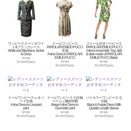
ワンピーススーツ ホワイ
ドールワンピース
ストール付きツーピース
ト&ブラックレース
PAROLARI EMILIO PUCCI
PAROLARI EMILIO PUCCI
White and Blacklace Jacket
生地
3 items ensemble: Top, skirt
& Dress
A-line Dress in PAROLARI
& stole made of PAROLARI
EMILIO PUCCI
EMILIO PUCCI fabric
通常価格
78,000円
通常価格
通常価格
(税別)
39,000円
39,000円
(税別)
(税別)
ドールワンピース レオパ
ドールワンピース 七分袖
バイカラーワンピース 七
ード生地
ベージュ幾何学柄
分袖
A-line Dress in Leopard
Beige A-line Dress in
Black & Purple Dress With
print
Geometric print
Quarter Length Sleeve
通常価格
通常価格
通常価格
39,000円
39,000円
39,000円
(税別)
(税別)
(税別)