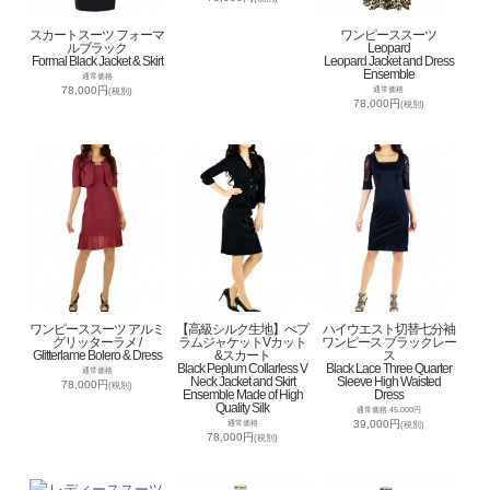
スカートスーツ フォーマ
ワンピーススーツ
ルブラック
Leopard
Formal Black Jacket & Skirt
Leopard Jacket and Dress
Ensemble
通常価格
78,000円
通常価格
(税別)
78,000円
(税別)
ワンピーススーツ アルミ
【高級シルク生地】ぺプ
ハイウエスト切替七分袖
グリッターラメ /
ラムジャケットVカット
ワンピース ブラックレー
Glitterlame Bolero & Dress
&スカート
ス
Black Peplum Collarless V
Black Lace Three Quarter
通常価格
Neck Jacket and Skirt
Sleeve High Waisted
78,000円
(税別)
Ensemble Made of High
Dress
Quality Silk
通常価格 45,000円
39,000円
通常価格
(税別)
78,000円
(税別)