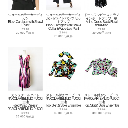
ショールカラーカーディ
ショールカラーカーディ
ドールワンピース ミラノ
ガン
ガン＆ワイドパンツ セッ
インポートフラワー柄
Black Cardigan with Shawl
トアップ
A-line Dress, Black Floral
Collar
Black Cardigan with Shawl
from Milan
Collar & Wide-Leg Pant
通常価格
通常価格
39,000円
39,000円
通常価格
(税別)
(税別)
78,000円
(税別)
カシュクールタイト
ストール付きツーピース
ストール付きツーピース
PAROLARI EMILIO PUCCI
PAROLARI EMILIO PUCCI
PAROLARI EMILIO PUCCI
生地
生地
生地
Fitted Wrap Dress in
Top, Skirt & Stole Ensemble
Top, Skirt & Stole Ensemble
PAROLARI EMILIO PUCCI
通常価格
通常価格
39,000円
39,000円
通常価格
(税別)
(税別)
39,000円
(税別)