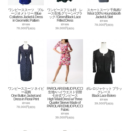
ワンピーススーツ ブル
ワンピースフリル付 レ
スカートスーツ 千鳥柄 /
ージオメトリー / Blue
ース生地 グリーン×ブラ
Wool 100% Houndstooth
Collarless Jacket & Dress
ック / Green/Black Lace
Jacket & Skirt
in Geometric Pattern
Frilled Dress
通常価格
78,000円
通常価格
通常価格
(税別)
78,000円
39,000円
(税別)
(税別)
ワンピーススーツ ネイビ
PAROLARI EMILIO PUCCI
ボレロジャケット ブラッ
ー花柄
生地×ハイウエスト切替
クレース
One Button Jacket and
七分丈ワンピース
Black Lace Bolero
Dress in Floral Print
High Waist Dress w/ Three
通常価格
Quarter Sleeve Made of
39,000円
通常価格
(税別)
PAROLARI EMILIO PUCCI
78,000円
(税別)
Fabric
通常価格
39,000円
(税別)