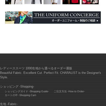
レディーススーツ 1000生地から選べるオーダー通販
Beautiful Fabric. Excellent Cut. Perfect Fit. CHARALIST is the Designer's
Style.
ショッピング -Shopping-
ショッピングガイド -Shopping Guide-
ご注文方法 -How to Order-
カートの中 -Shopping Cart-
生地 -Fabric-