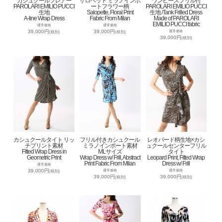
カシュクールフレアー
サロペット ミラノインポ
ワンピースフリル付
PAROLARI EMILIO PUCCI
ートフラワー柄
PAROLARI EMILIO PUCCI
生地
Salopette, Floral Print
生地 /Tank Frilled Dress
A-line Wrap Dress
Fabric From Milan
Made of PAROLARI
EMILIO PUCCI fabric
通常価格
通常価格
39,000円
39,000円
通常価格
(税別)
(税別)
39,000円
(税別)
カシュクールタイト リッ
フリル付きカシュクール
レオパード柄生地×カシ
チプリント素材
ミラノインポート素材
ュクールセンターフリル
Fitted Wrap Dress in
MLサイズ
タイト
Geometric Print
Wrap Dress w/ Frill, Abstract
Leopard Print, Fitted Wrap
Print Fabric From Milan
Dress w/ Frill
通常価格
39,000円
通常価格
通常価格
(税別)
39,000円
39,000円
(税別)
(税別)