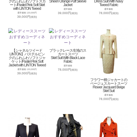
クのふわふわソフトスカ
Sheen Orange Puff Sleeve
Dress Suit With Navy
ート/Pastel Pink Soft Skirt
Jacket
Tweed Fabric
with LINTON Tweed
通常価格
通常価格
39,000円
78,000円
通常価格 120,000円
(税別)
(税別)
39,000円
(税別)
【シャネルツイード
ブラックレース生地のス
LINTON】パステルピン
カートスーツ
クのふわふわソフトジャ
Skirt Suit With Black Lace
ケット/Pastel Pink Soft
Fabric
Jacket with LINTON Tweed
通常価格
78,000円
通常価格 120,000円
(税別)
39,000円
(税別)
フラワー柄ジャカートの
ベージュスカートスーツ
Flower Jacquard Beige
Skirt Suit
通常価格
78,000円
(税別)