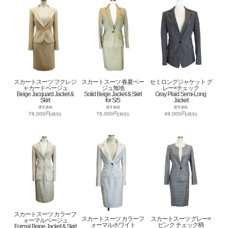
スカートスーツ フクレジ
スカートスーツ 春夏ベー
セミロングジャケット グ
ャカードベージュ
ジュ無地
レー×チェック
Beige Jacquard Jacket &
Solid Beige Jacket & Skirt
Gray Plaid Semi-Long
Skirt
for S/S
Jacket
通常価格
通常価格
通常価格
78,000円
78,000円
49,000円
(税別)
(税別)
(税別)
スカートスーツ カラーフ
スカートスーツ カラーフ
スカートスーツ グレー×
ォーマルベージュ
ォーマルホワイト
ピンク チェック柄
Formal Beige Jacket & Skirt