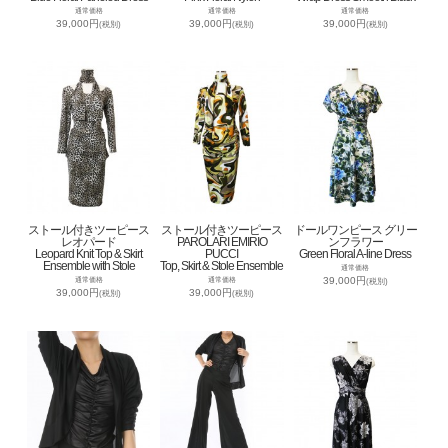
通常価格
通常価格
通常価格
39,000円
39,000円
39,000円
(税別)
(税別)
(税別)
ストール付きツーピース
ストール付きツーピース
ドールワンピース グリー
レオパード
PAROLARI EMIRIO
ンフラワー
Leopard Knit Top & Skirt
PUCCI
Green Floral A-line Dress
Ensemble with Stole
Top, Skirt & Stole Ensemble
通常価格
39,000円
通常価格
通常価格
(税別)
39,000円
39,000円
(税別)
(税別)