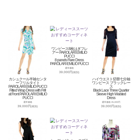
ワンピース8枚はぎフレ
アー PAROLARI EMILIO
PUCCI
8 panels Flare Dress
PAROLARI EMILIO PUCCI
通常価格
39,000円
(税別)
カシュクール半袖センタ
ハイウエスト切替七分袖
ーフリルタイト
ワンピース ブラックレー
PAROLARI EMILIO PUCCI
ス
Fitted Wrap Dress with Frill
Black Lace Three Quarter
at Front PAROLARI EMILIO
Sleeve High Waisted
PUCCI
Dress
通常価格
通常価格 45,000円
39,000円
39,000円
(税別)
(税別)