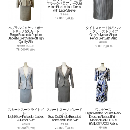
ブラックベロア レース袖
A-line Black Velour Dress
with Lace Sleeve
通常価格
39,000円
(税別)
ぺプラムジャケットボー
タイトスカート後ろベン
トネック&スカート
ト グレーストライプ
Beige Boatneck Peplum
Gray Polyester Stripe
Jacket & Skirt Made of High
Pencil Skirt with Vent
Quality Silk
通常価格
39,000円
通常価格 98,000円
(税別)
78,000円
(税別)
スカートスーツ ライトグ
スカートスーツ グレード
ワンピース
レー
ット
High Waisted Square Neck
Light Gray Polyester Jacket
Gray Dot Single Breasted
Dress in Abstract Print
& Pencil Skirt
Jacket and Flare Skirt
Made of PAROLARI
EMILIO PUCCI Fabric
通常価格
通常価格
78,000円
78,000円
通常価格
(税別)
(税別)