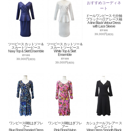
ドールワンピース 七分袖
ブラックベロア レース袖
A-line Black Velour Dress
with Lace Sleeve
通常価格
39,000円
(税別)
ツーピース カットソー＆
ツーピース カットソー＆
スカートツーピース
スカートツーピース
Navy Top & Skirt Ensemble
White Top & Skirt
Ensemble
通常価格
39,000円
通常価格
(税別)
39,000円
(税別)
ワンピース8枚はぎフレ
ワンピース8枚はぎフレ
カシュクールフレアー ス
アー
アー
ムースニット
Blue Floral Paneled Dress
Pink Floral Nylon
Wrap Dress Smooth Black