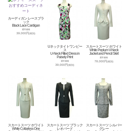
カーディガン レースブラ
ック
Black Lace Cardigan
通常価格
39,000円
(税別)
Uネックタイトワンピー
スカートスーツ ホワイト
ス
White Peplum V-Neck
U-Neck Fitted Dress in
Jacket and Pencil Skirt
Paisely Print
通常価格
78,000円
通常価格
(税別)
39,000円
(税別)
スカートスーツ ホワイト
スカートスーツ ブラック
スカートスーツ シルバー
White Collarless One
レオパード
グレー