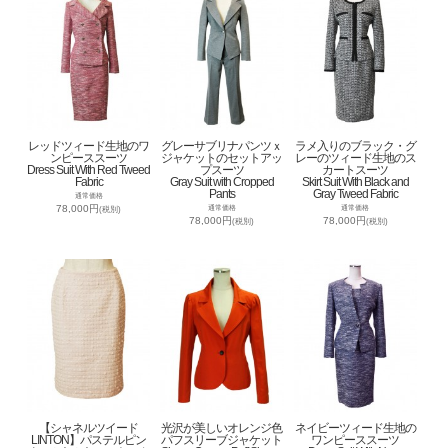
レッドツィード生地のワ
グレーサブリナパンツｘ
ラメ入りのブラック・グ
ンピーススーツ
ジャケットのセットアッ
レーのツィード生地のス
Dress Suit With Red Tweed
プスーツ
カートスーツ
Fabric
Gray Suit with Cropped
Skirt Suit With Black and
Pants
Gray Tweed Fabric
通常価格
78,000円
通常価格
通常価格
(税別)
78,000円
78,000円
(税別)
(税別)
【シャネルツイード
光沢が美しいオレンジ色
ネイビーツィード生地の
LINTON】パステルピン
パフスリーブジャケット
ワンピーススーツ