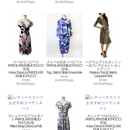
39,000円
39,000円
(税別)
(税別)
ドールワンピース
ストール付きツーピース
ぺプラムフリルカットソ
PAROLARI EMILIO PUCCI
PAROLARI EMILIO PUCCI
ー&フレアスカート セッ
生地
生地
トアップ
A-line Dress in PAROLARI
Top, Skirt & Stole Ensemble
Peplum Top & Skirt in
EMILIO PUCCI
Leopard Print
通常価格
39,000円
通常価格
通常価格
(税別)
39,000円
39,000円
(税別)
(税別)
カシュクールフリルタイ
カシュクールひもなし
ト PAROLARI EMILIO
PAROLARI EMILIO PUCCI
PUCCI生地
生地
Fitted Wrap Dress w/ Frill
A-line Dress in PAROLARI
EMILIO PUCCI