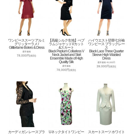
ワンピーススーツ アルミ
【高級シルク生地】ぺプ
ハイウエスト切替七分袖
グリッターラメ /
ラムジャケットVカット
ワンピース ブラックレー
Glitterlame Bolero & Dress
&スカート
ス
Black Peplum Collarless V
Black Lace Three Quarter
通常価格
Neck Jacket and Skirt
Sleeve High Waisted
78,000円
(税別)
Ensemble Made of High
Dress
Quality Silk
通常価格 45,000円
39,000円
通常価格
(税別)
78,000円
(税別)
カーディガン レースブラ
Uネックタイトワンピー
スカートスーツ ホワイト