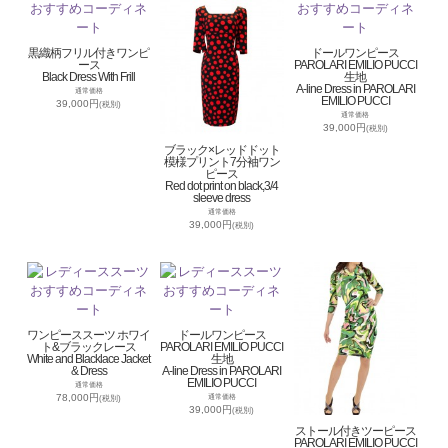
黒織柄フリル付きワンピ
ドールワンピース
ース
PAROLARI EMILIO PUCCI
Black Dress With Frill
生地
A-line Dress in PAROLARI
通常価格
EMILIO PUCCI
39,000円
(税別)
通常価格
39,000円
(税別)
ブラック×レッドドット
模様プリント7分袖ワン
ピース
Red dot print on black,3/4
sleeve dress
通常価格
39,000円
(税別)
ワンピーススーツ ホワイ
ドールワンピース
ト&ブラックレース
PAROLARI EMILIO PUCCI
White and Blacklace Jacket
生地
& Dress
A-line Dress in PAROLARI
EMILIO PUCCI
通常価格
78,000円
通常価格
(税別)
39,000円
(税別)
ストール付きツーピース
PAROLARI EMILIO PUCCI