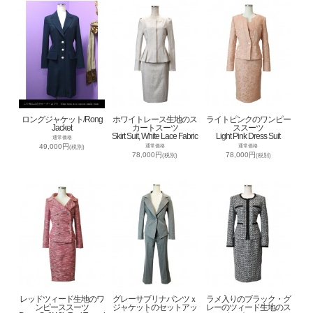
ロングジャケット/Rong
ホワイトレース生地のス
ライトピンクのワンピー
Jacket
カートスーツ
ススーツ
Skirt Suit, White Lace Fabric
Light Pink Dress Suit
通常価格
49,000円
通常価格
通常価格
(税別)
78,000円
78,000円
(税別)
(税別)
レッドツィード生地のワ
グレーサブリナパンツｘ
ラメ入りのブラック・グ
ンピーススーツ
ジャケットのセットアッ
レーのツィード生地のス