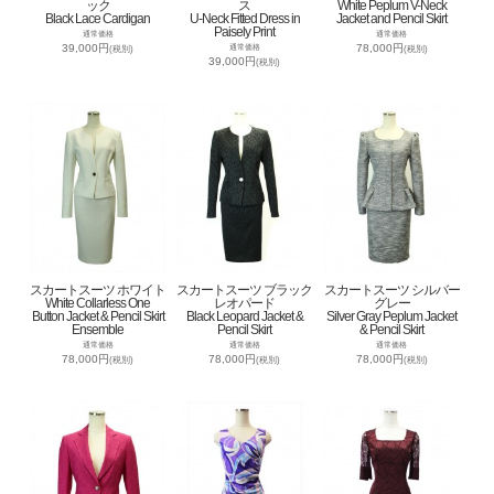
ック
ス
White Peplum V-Neck
Black Lace Cardigan
U-Neck Fitted Dress in
Jacket and Pencil Skirt
Paisely Print
通常価格
通常価格
39,000円
78,000円
通常価格
(税別)
(税別)
39,000円
(税別)
スカートスーツ ホワイト
スカートスーツ ブラック
スカートスーツ シルバー
White Collarless One
レオパード
グレー
Button Jacket & Pencil Skirt
Black Leopard Jacket &
Silver Gray Peplum Jacket
Ensemble
Pencil Skirt
& Pencil Skirt
通常価格
通常価格
通常価格
78,000円
78,000円
78,000円
(税別)
(税別)
(税別)