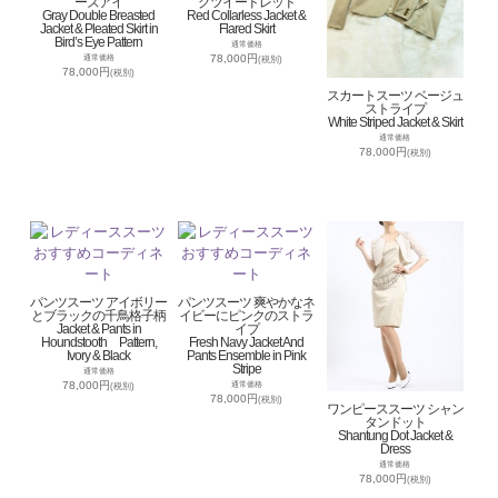
ーズアイ
グツイードレッド
Gray Double Breasted
Red Collarless Jacket &
Jacket & Pleated Skirt in
Flared Skirt
Bird’s Eye Pattern
通常価格
78,000円
通常価格
(税別)
78,000円
(税別)
スカートスーツ ベージュ
ストライプ
White Striped Jacket & Skirt
通常価格
78,000円
(税別)
パンツスーツ アイボリー
パンツスーツ 爽やかなネ
とブラックの千鳥格子柄
イビーにピンクのストラ
Jacket & Pants in
イプ
Houndstooth Pattern,
Fresh Navy Jacket And
Ivory & Black
Pants Ensemble in Pink
Stripe
通常価格
78,000円
通常価格
(税別)
78,000円
(税別)
ワンピーススーツ シャン
タンドット
Shantung Dot Jacket &
Dress
通常価格
78,000円
(税別)