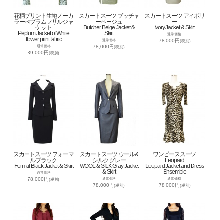
花柄プリント生地ノーカ
スカートスーツ ブッチャ
スカートスーツ アイボリ
ラーぺプラムフリルジャ
ーベージュ
ー
ケット
Butcher Beige Jacket &
Ivory Jacket & Skirt
Peplum Jacket of White
Skirt
通常価格
flower print fabric
78,000円
通常価格
(税別)
78,000円
通常価格
(税別)
39,000円
(税別)
スカートスーツ フォーマ
スカートスーツ ウール&
ワンピーススーツ
ルブラック
シルク グレー
Leopard
Formal Black Jacket & Skirt
WOOL & SILK Gray Jacket
Leopard Jacket and Dress
& Skirt
Ensemble
通常価格
78,000円
通常価格
通常価格
(税別)
78,000円
78,000円
(税別)
(税別)