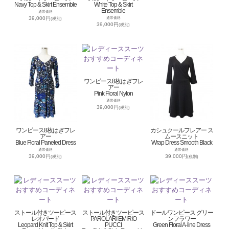
Navy Top & Skirt Ensemble
White Top & Skirt
Ensemble
通常価格
39,000円
通常価格
(税別)
39,000円
(税別)
ワンピース8枚はぎフレ
アー
Pink Floral Nylon
通常価格
39,000円
(税別)
ワンピース8枚はぎフレ
カシュクールフレアー ス
アー
ムースニット
Blue Floral Paneled Dress
Wrap Dress Smooth Black
通常価格
通常価格
39,000円
39,000円
(税別)
(税別)
ストール付きツーピース
ストール付きツーピース
ドールワンピース グリー
レオパード
PAROLARI EMIRIO
ンフラワー
Leopard Knit Top & Skirt
PUCCI
Green Floral A-line Dress