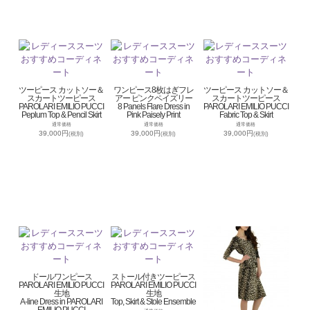
ツーピース カットソー＆
ワンピース8枚はぎフレ
ツーピース カットソー＆
スカートツーピース
アー ピンクペイズリー
スカートツーピース
PAROLARI EMILIO PUCCI
8 Panels Flare Dress in
PAROLARI EMILIO PUCCI
Peplum Top & Pencil Skirt
Pink Paisely Print
Fabric Top & Skirt
通常価格
通常価格
通常価格
39,000円
39,000円
39,000円
(税別)
(税別)
(税別)
ドールワンピース
ストール付きツーピース
PAROLARI EMILIO PUCCI
PAROLARI EMILIO PUCCI
生地
生地
A-line Dress in PAROLARI
Top, Skirt & Stole Ensemble