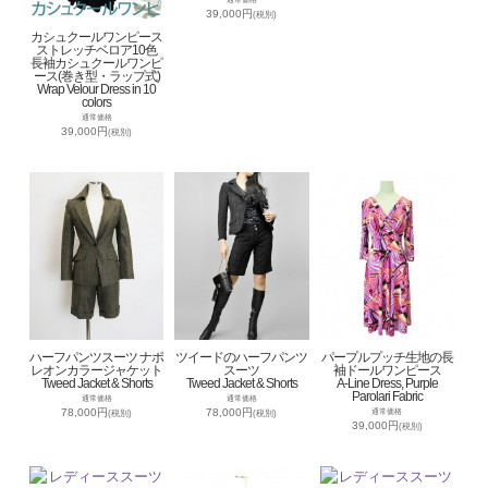
39,000円
(税別)
カシュクールワンピース
ストレッチベロア10色
長袖カシュクールワンピ
ース(巻き型・ラップ式)
Wrap Velour Dress in 10
colors
通常価格
39,000円
(税別)
ハーフパンツスーツ ナポ
ツイードのハーフパンツ
パープルプッチ生地の長
レオンカラージャケット
スーツ
袖ドールワンピース
Tweed Jacket & Shorts
Tweed Jacket & Shorts
A-Line Dress, Purple
Parolari Fabric
通常価格
通常価格
78,000円
78,000円
通常価格
(税別)
(税別)
39,000円
(税別)