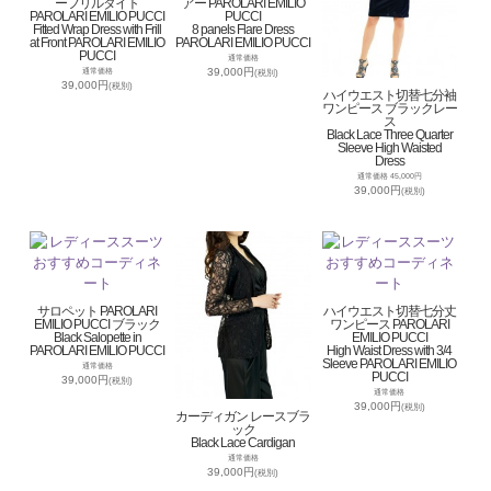
ーフリルタイト
アー PAROLARI EMILIO
PAROLARI EMILIO PUCCI
PUCCI
Fitted Wrap Dress with Frill
8 panels Flare Dress
at Front PAROLARI EMILIO
PAROLARI EMILIO PUCCI
PUCCI
通常価格
39,000円
通常価格
(税別)
39,000円
(税別)
ハイウエスト切替七分袖
ワンピース ブラックレー
ス
Black Lace Three Quarter
Sleeve High Waisted
Dress
通常価格 45,000円
39,000円
(税別)
サロペット PAROLARI
ハイウエスト切替七分丈
EMILIO PUCCI ブラック
ワンピース PAROLARI
Black Salopette in
EMILIO PUCCI
PAROLARI EMILIO PUCCI
High Waist Dress with 3/4
Sleeve PAROLARI EMILIO
通常価格
PUCCI
39,000円
(税別)
通常価格
39,000円
(税別)
カーディガン レースブラ
ック
Black Lace Cardigan
通常価格
39,000円
(税別)