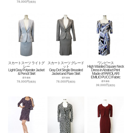
78,000円
(税別)
スカートスーツ ライトグ
スカートスーツ グレード
ワンピース
レー
ット
High Waisted Square Neck
Light Gray Polyester Jacket
Gray Dot Single Breasted
Dress in Abstract Print
& Pencil Skirt
Jacket and Flare Skirt
Made of PAROLARI
EMILIO PUCCI Fabric
通常価格
通常価格
78,000円
78,000円
通常価格
(税別)
(税別)
39,000円
(税別)