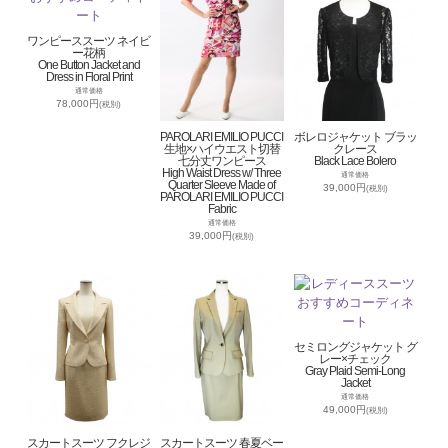
ワンピーススーツ ネイビ
ー花柄
One Button Jacket and
Dress in Floral Print
通常価格
78,000円
(税別)
PAROLARI EMILIO PUCCI
ボレロジャケット ブラッ
生地×ハイウエスト切替
クレース
七分丈ワンピース
Black Lace Bolero
High Waist Dress w/ Three
通常価格
Quarter Sleeve Made of
39,000円
(税別)
PAROLARI EMILIO PUCCI
Fabric
通常価格
39,000円
(税別)
セミロングジャケット グ
レー×チェック
Gray Plaid Semi-Long
Jacket
通常価格
49,000円
(税別)
スカートスーツ フクレジ
スカートスーツ 春夏ベー