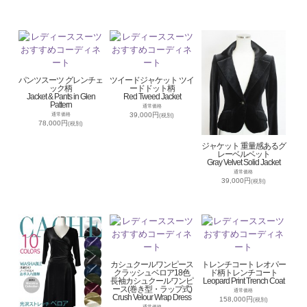
パンツスーツ グレンチェ
ツイードジャケット ツイ
ック柄
ードドット柄
Jacket & Pants in Glen
Red Tweed Jacket
Pattern
通常価格
39,000円
通常価格
(税別)
78,000円
(税別)
ジャケット 重量感あるグ
レーベルベット
Gray Velvet Solid Jacket
通常価格
39,000円
(税別)
カシュクールワンピース
トレンチコート レオパー
クラッシュベロア18色
ド柄トレンチコート
長袖カシュクールワンピ
Leopard Print Trench Coat
ース(巻き型・ラップ式)
通常価格
Crush Velour Wrap Dress
158,000円
(税別)
通常価格