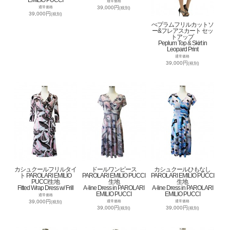
EMILIO PUCCI
通常価格
39,000円
通常価格
(税別)
39,000円
(税別)
ぺプラムフリルカットソ
ー&フレアスカート セッ
トアップ
Peplum Top & Skirt in
Leopard Print
通常価格
39,000円
(税別)
カシュクールフリルタイ
ドールワンピース
カシュクールひもなし
ト PAROLARI EMILIO
PAROLARI EMILIO PUCCI
PAROLARI EMILIO PUCCI
PUCCI生地
生地
生地
Fitted Wrap Dress w/ Frill
A-line Dress in PAROLARI
A-line Dress in PAROLARI
EMILIO PUCCI
EMILIO PUCCI
通常価格
39,000円
通常価格
通常価格
(税別)
39,000円
39,000円
(税別)
(税別)