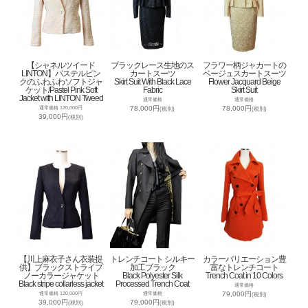
【シャネルツイード
ブラックレース生地のス
フラワー柄ジャカートの
LINTON】パステルピン
カートスーツ
ベージュスカートスーツ
クのふわふわソフトジャ
Skirt Suit With Black Lace
Flower Jacquard Beige
ケット/Pastel Pink Soft
Fabric
Skirt Suit
Jacket with LINTON Tweed
通常価格
通常価格
78,000円
78,000円
通常価格 120,000円
(税別)
(税別)
39,000円
(税別)
【川上麻衣子さん衣装提
トレンチコート シルキー
カラーバリエーション豊
供】ブラックストライプ
加工ブラック
富なトレンチコート
ノーカラージャケット
Black Polyester Silk
Trench Coat in 10 Colors
Black stripe collarless jacket
Processed Trench Coat
通常価格
79,000円
通常価格 120,000円
通常価格
(税別)
39,000円
79,000円
(税別)
(税別)