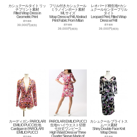
カシュクールタイト リッ
フリル付きカシュクール
レオパード柄生地×カシ
チプリント素材
ミラノインポート素材
ュクールセンターフリル
Fitted Wrap Dress in
MLサイズ
タイト
Geometric Print
Wrap Dress w/ Frill, Abstract
Leopard Print, Fitted Wrap
Print Fabric From Milan
Dress w/ Frill
通常価格
39,000円
通常価格
通常価格
(税別)
39,000円
39,000円
(税別)
(税別)
カーディガン PAROLARI
PAROLARI EMILIO PUCCI
カシュクール ブライトス
EMILIO PUCCI生地
生地×ハイウエスト切替
ムース素材
Cardigan in PAROLARI
七分丈ワンピース
Shiny Double Face Knit
EMILIO PUCCI
High Waist Dress w/ Three
Wrap Dress
Quarter Sleeve Made of
通常価格
通常価格