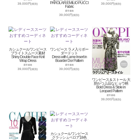
PAROLARI EMILIO PUCCI
39,000円
39,000円
(税別)
(税別)
Fabric
通常価格
39,000円
(税別)
カシュクールワンピース
ワンピース ラメ入りボー
ブライトスムース素材
ダードット
Shiny Double Face Knit
Dress with Lame Insert in
Wrap Dress
Boarder Dor Pattern
通常価格
通常価格
39,000円
39,000円
(税別)
(税別)
ワンピース＆ストール 大
胆かつ上品なヒョウ柄
Bold Dress & Stole in
Leopard Pattern
通常価格
39,000円
(税別)
カシュクールワンピース
クラッシュベロア18色