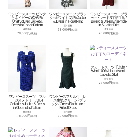
ワンピーススーツ ピンク
ワンピーススーツ ブラッ
ワンピーススーツ ブラ
とネイビーの格子柄 /
ク×ホワイト 花柄 / Jacket
ック×レッドS字柄生地 /
Unstructured Jacket &
& Dress in Floral Print
Bolero & Dress Ensemble
Dress in Check Pattern
in S-Letter Print
通常価格
78,000円
通常価格
通常価格
(税別)
78,000円
78,000円
(税別)
(税別)
スカートスーツ 千鳥柄 /
Wool 100% Houndstooth
Jacket & Skirt
通常価格
78,000円
(税別)
ワンピーススーツ ブル
ワンピースフリル付 レ
ージオメトリー / Blue
ース生地 グリーン×ブラ
Collarless Jacket & Dress
ック / Green/Black Lace
in Geometric Pattern
Frilled Dress
通常価格
通常価格
78,000円
39,000円
(税別)
(税別)