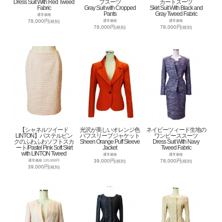
Dress Suit With Red Tweed
プスーツ
カートスーツ
Fabric
Gray Suit with Cropped
Skirt Suit With Black and
Pants
Gray Tweed Fabric
通常価格
78,000円
通常価格
通常価格
(税別)
78,000円
78,000円
(税別)
(税別)
【シャネルツイード
光沢が美しいオレンジ色
ネイビーツィード生地の
LINTON】パステルピン
パフスリーブジャケット
ワンピーススーツ
クのふわふわソフトスカ
Sheen Orange Puff Sleeve
Dress Suit With Navy
ート/Pastel Pink Soft Skirt
Jacket
Tweed Fabric
with LINTON Tweed
通常価格
通常価格
39,000円
78,000円
通常価格 120,000円
(税別)
(税別)
39,000円
(税別)