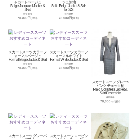
ャカードベージュ
ジュ無地
Beige Jacquard Jacket &
Solid Beige Jacket & Skirt
Skirt
for S/S
通常価格
通常価格
78,000円
78,000円
(税別)
(税別)
スカートスーツ カラーフ
スカートスーツ カラーフ
ォーマルベージュ
ォーマルホワイト
Formal Beige Jacket & Skirt
Formal White Jacket & Skirt
通常価格
通常価格
78,000円
78,000円
(税別)
(税別)
スカートスーツ グレー×
ピンク チェック柄
Plaid Collarless Jacket &
Skirt Ensemble
通常価格
78,000円
(税別)
スカートスーツ グレーバ
スカートスーツ ロービン