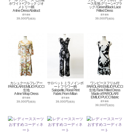
ドールワンピース 七分袖
ワンピースフリル付 レ
ホワイト×ブラック ジオ
ース生地 グリーン×ブラ
メトリー柄
ック / Green/Black Lace
A-line Dress Abstruct
Frilled Dress
通常価格
通常価格
39,000円
39,000円
(税別)
(税別)
カシュクールフレアー
サロペット ミラノインポ
ワンピースフリル付
PAROLARI EMILIO PUCCI
ートフラワー柄
PAROLARI EMILIO PUCCI
生地
Salopette, Floral Print
生地 /Tank Frilled Dress
A-line Wrap Dress
Fabric From Milan
Made of PAROLARI
EMILIO PUCCI fabric
通常価格
通常価格
39,000円
39,000円
通常価格
(税別)
(税別)
39,000円
(税別)