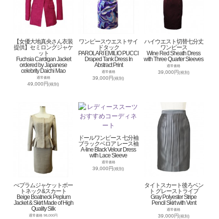
【女優大地真央さん衣装
ワンピースウエストサイ
ハイウエスト切替七分丈
提供】セミロングジャケ
ドタック
ワンピース
ット
PAROLARI EMILIO PUCCI
Wine Red Sheath Dress
Fuchsia Cardigan Jacket
Draped Tank Dress In
with Three Quarter Sleeves
ordered by Japanese
Abstract Print
通常価格
celebrity Daichi Mao
39,000円
通常価格
(税別)
39,000円
通常価格
(税別)
49,000円
(税別)
ドールワンピース 七分袖
ブラックベロア レース袖
A-line Black Velour Dress
with Lace Sleeve
通常価格
39,000円
(税別)
ぺプラムジャケットボー
タイトスカート後ろベン
トネック&スカート
ト グレーストライプ
Beige Boatneck Peplum
Gray Polyester Stripe
Jacket & Skirt Made of High
Pencil Skirt with Vent
Quality Silk
通常価格
39,000円
通常価格 98,000円
(税別)