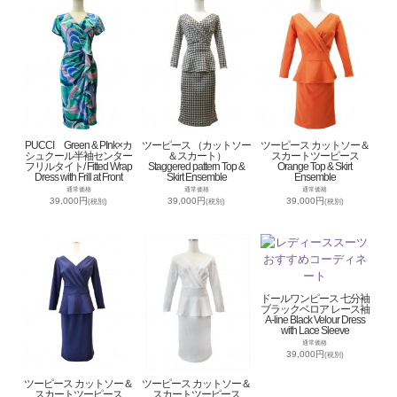
PUCCI Green & PInk×カ
ツーピース （カットソー
ツーピース カットソー＆
シュクール半袖センター
＆スカート）
スカートツーピース
フリルタイト/ Fitted Wrap
Staggered pattern Top &
Orange Top & Skirt
Dress with Frill at Front
Skirt Ensemble
Ensemble
通常価格
通常価格
通常価格
39,000円
39,000円
39,000円
(税別)
(税別)
(税別)
ドールワンピース 七分袖
ブラックベロア レース袖
A-line Black Velour Dress
with Lace Sleeve
通常価格
39,000円
(税別)
ツーピース カットソー＆
ツーピース カットソー＆
スカートツーピース
スカートツーピース