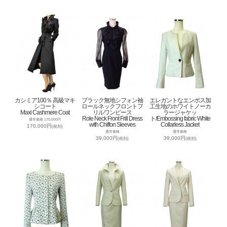
カシミア100％ 高級マキ
ブラック無地シフォン袖
エレガントなエンボス加
シコート
ロールネックフロントフ
工生地のホワイトノーカ
Maxi Cashmere Coat
リルワンピース
ラージャケッ
Role Neck Front Frill Dress
ト/Embossing fabric White
通常価格 170,000円
with Chiffon Sleeves
Collarless Jacket
170,000円
(税別)
通常価格
通常価格
39,000円
39,000円
(税別)
(税別)