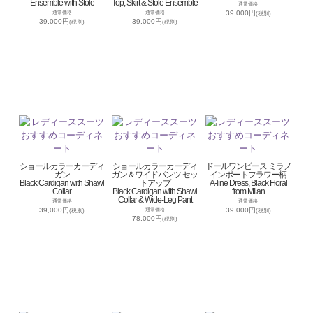
Ensemble with Stole
Top, Skirt & Stole Ensemble
通常価格
39,000円
通常価格
通常価格
(税別)
39,000円
39,000円
(税別)
(税別)
ショールカラーカーディ
ショールカラーカーディ
ドールワンピース ミラノ
ガン
ガン＆ワイドパンツ セッ
インポートフラワー柄
Black Cardigan with Shawl
トアップ
A-line Dress, Black Floral
Collar
Black Cardigan with Shawl
from Milan
Collar & Wide-Leg Pant
通常価格
通常価格
39,000円
39,000円
通常価格
(税別)
(税別)
78,000円
(税別)