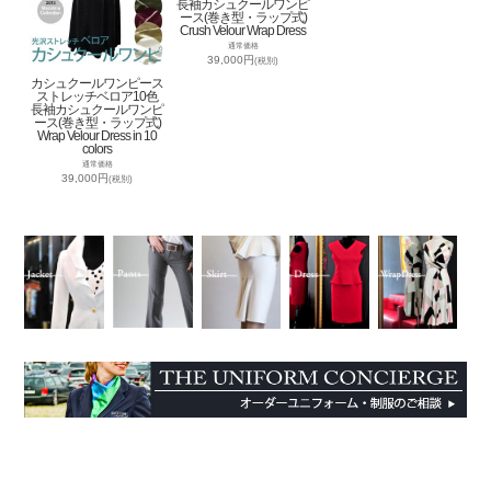
長袖カシュクールワンピ
ース(巻き型・ラップ式)
Crush Velour Wrap Dress
通常価格
39,000円
(税別)
カシュクールワンピース
ストレッチベロア10色
長袖カシュクールワンピ
ース(巻き型・ラップ式)
Wrap Velour Dress in 10
colors
通常価格
39,000円
(税別)