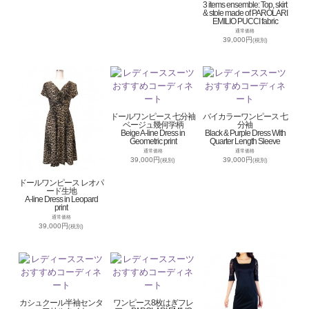
3 items ensemble: Top, skirt
& stole made of PAROLARI
EMILIO PUCCI fabric
通常価格
39,000円
(税別)
ドールワンピース 七分袖
バイカラーワンピース 七
ベージュ幾何学柄
分袖
Beige A-line Dress in
Black & Purple Dress With
Geometric print
Quarter Length Sleeve
通常価格
通常価格
39,000円
39,000円
(税別)
(税別)
ドールワンピース レオパ
ード生地
A-line Dress in Leopard
print
通常価格
39,000円
(税別)
カシュクール半袖センタ
ワンピース8枚はぎフレ