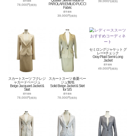
Quarter Sleeve Made of
39,000円
通常価格
(税別)
PAROLARI EMILIO PUCCI
78,000円
(税別)
Fabric
通常価格
39,000円
(税別)
セミロングジャケット グ
レー×チェック
Gray Plaid Semi-Long
Jacket
通常価格
49,000円
(税別)
スカートスーツ フクレジ
スカートスーツ 春夏ベー
ャカードベージュ
ジュ無地
Beige Jacquard Jacket &
Solid Beige Jacket & Skirt
Skirt
for S/S
通常価格
通常価格
78,000円
78,000円
(税別)
(税別)