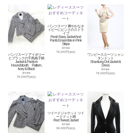
パンツスーツ 爽やかなネ
イビーにピンクのストラ
イプ
Fresh Navy Jacket And
Pants Ensemble in Pink
Stripe
通常価格
78,000円
(税別)
パンツスーツ アイボリー
ワンピーススーツ シャン
とブラックの千鳥格子柄
タンドット
Jacket & Pants in
Shantung Dot Jacket &
Houndstooth Pattern,
Dress
Ivory & Black
通常価格
78,000円
通常価格
(税別)
78,000円
(税別)
ツイードジャケット ツイ
ードドット柄
Red Tweed Jacket
通常価格
39,000円
(税別)