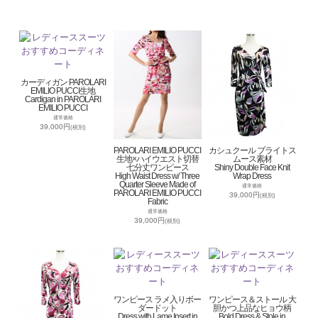
カーディガン PAROLARI
EMILIO PUCCI生地
Cardigan in PAROLARI
EMILIO PUCCI
通常価格
39,000円
(税別)
PAROLARI EMILIO PUCCI
カシュクール ブライトス
生地×ハイウエスト切替
ムース素材
七分丈ワンピース
Shiny Double Face Knit
High Waist Dress w/ Three
Wrap Dress
Quarter Sleeve Made of
通常価格
PAROLARI EMILIO PUCCI
39,000円
(税別)
Fabric
通常価格
39,000円
(税別)
ワンピース ラメ入りボー
ワンピース＆ストール 大
ダードット
胆かつ上品なヒョウ柄
Dress with Lame Insert in
Bold Dress & Stole in