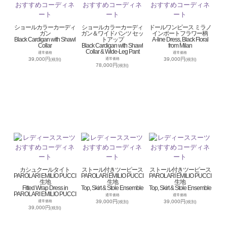
ショールカラーカーディ
ショールカラーカーディ
ドールワンピース ミラノ
ガン
ガン＆ワイドパンツ セッ
インポートフラワー柄
Black Cardigan with Shawl
トアップ
A-line Dress, Black Floral
Collar
Black Cardigan with Shawl
from Milan
Collar & Wide-Leg Pant
通常価格
通常価格
39,000円
39,000円
通常価格
(税別)
(税別)
78,000円
(税別)
カシュクールタイト
ストール付きツーピース
ストール付きツーピース
PAROLARI EMILIO PUCCI
PAROLARI EMILIO PUCCI
PAROLARI EMILIO PUCCI
生地
生地
生地
Fitted Wrap Dress in
Top, Skirt & Stole Ensemble
Top, Skirt & Stole Ensemble
PAROLARI EMILIO PUCCI
通常価格
通常価格
39,000円
39,000円
通常価格
(税別)
(税別)
39,000円
(税別)