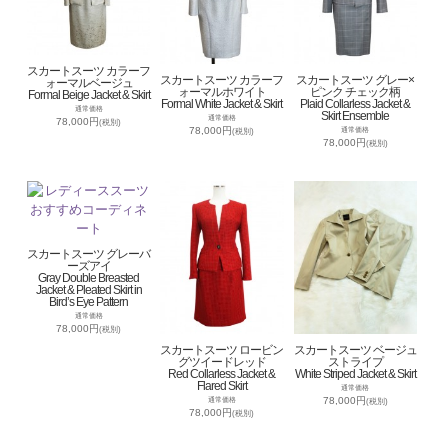
スカートスーツ カラーフ
スカートスーツ カラーフ
スカートスーツ グレー×
ォーマルベージュ
ォーマルホワイト
ピンク チェック柄
Formal Beige Jacket & Skirt
Formal White Jacket & Skirt
Plaid Collarless Jacket &
通常価格
Skirt Ensemble
通常価格
78,000円
(税別)
78,000円
通常価格
(税別)
78,000円
(税別)
スカートスーツ グレーバ
ーズアイ
Gray Double Breasted
Jacket & Pleated Skirt in
Bird’s Eye Pattern
通常価格
78,000円
(税別)
スカートスーツ ロービン
スカートスーツ ベージュ
グツイードレッド
ストライプ
Red Collarless Jacket &
White Striped Jacket & Skirt
Flared Skirt
通常価格
78,000円
通常価格
(税別)
78,000円
(税別)