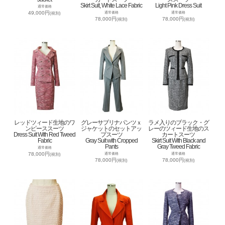
Skirt Suit, White Lace Fabric
Light Pink Dress Suit
通常価格
49,000円
通常価格
通常価格
(税別)
78,000円
78,000円
(税別)
(税別)
レッドツィード生地のワ
グレーサブリナパンツｘ
ラメ入りのブラック・グ
ンピーススーツ
ジャケットのセットアッ
レーのツィード生地のス
Dress Suit With Red Tweed
プスーツ
カートスーツ
Fabric
Gray Suit with Cropped
Skirt Suit With Black and
Pants
Gray Tweed Fabric
通常価格
78,000円
通常価格
通常価格
(税別)
78,000円
78,000円
(税別)
(税別)