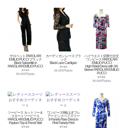
サロペット PAROLARI
カーディガン レースブラ
ハイウエスト切替七分丈
EMILIO PUCCI ブラック
ック
ワンピース PAROLARI
Black Salopette in
Black Lace Cardigan
EMILIO PUCCI
PAROLARI EMILIO PUCCI
High Waist Dress with 3/4
通常価格
Sleeve PAROLARI EMILIO
39,000円
通常価格
(税別)
PUCCI
39,000円
(税別)
通常価格
39,000円
(税別)
ツーピース カットソー＆
ワンピース8枚はぎフレ
スカートツーピース
アー ピンクペイズリー
PAROLARI EMILIO PUCCI
8 Panels Flare Dress in
Peplum Top & Pencil Skirt
Pink Paisely Print
通常価格
通常価格