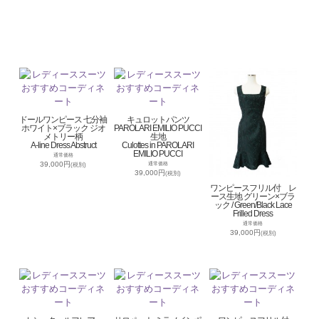
ドールワンピース 七分袖
キュロットパンツ
ホワイト×ブラック ジオ
PAROLARI EMILIO PUCCI
メトリー柄
生地
A-line Dress Abstruct
Culottes in PAROLARI
EMILIO PUCCI
通常価格
39,000円
通常価格
(税別)
39,000円
(税別)
ワンピースフリル付 レ
ース生地 グリーン×ブラ
ック / Green/Black Lace
Frilled Dress
通常価格
39,000円
(税別)