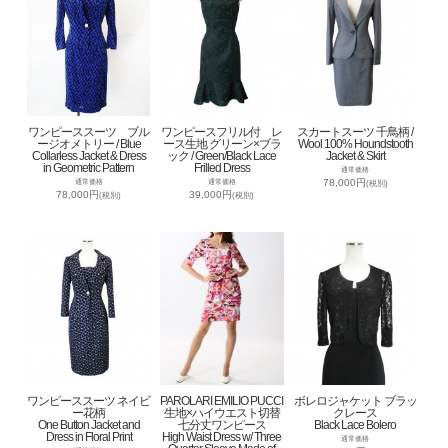
ワンピーススーツ ブル
ワンピースフリル付 レ
スカートスーツ 千鳥柄 /
ージオメトリー / Blue
ース生地 グリーン×ブラ
Wool 100% Houndstooth
Collarless Jacket & Dress
ック / Green/Black Lace
Jacket & Skirt
in Geometric Pattern
Frilled Dress
通常価格
78,000円
通常価格
通常価格
(税別)
78,000円
39,000円
(税別)
(税別)
ワンピーススーツ ネイビ
PAROLARI EMILIO PUCCI
ボレロジャケット ブラッ
ー花柄
生地×ハイウエスト切替
クレース
One Button Jacket and
七分丈ワンピース
Black Lace Bolero
Dress in Floral Print
High Waist Dress w/ Three
通常価格