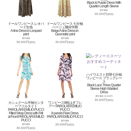
Black & Purple Dress With
Quarter Length Sleeve
通常価格
39,000円
(税別)
ドールワンピース レオパ
ドールワンピース 七分袖
ード生地
ベージュ幾何学柄
A-line Dress in Leopard
Beige A-line Dress in
print
Geometric print
通常価格
通常価格
39,000円
39,000円
(税別)
(税別)
ハイウエスト切替七分袖
ワンピース ブラックレー
ス
Black Lace Three Quarter
Sleeve High Waisted
Dress
通常価格 45,000円
39,000円
(税別)
カシュクール半袖センタ
ワンピース8枚はぎフレ
ーフリルタイト
アー PAROLARI EMILIO
PAROLARI EMILIO PUCCI
PUCCI
Fitted Wrap Dress with Frill
8 panels Flare Dress
at Front PAROLARI EMILIO
PAROLARI EMILIO PUCCI
PUCCI
通常価格
39,000円
通常価格
(税別)
39,000円
(税別)