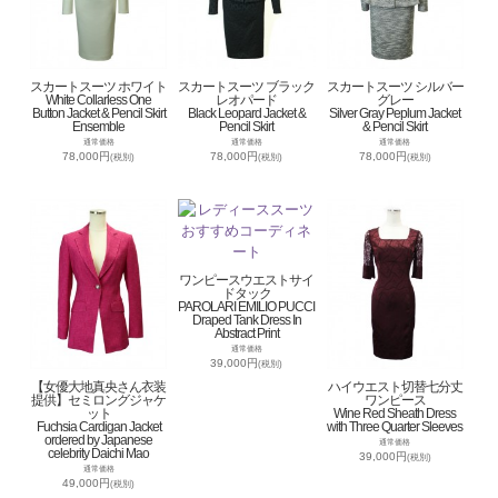
スカートスーツ ホワイト
スカートスーツ ブラック
スカートスーツ シルバー
White Collarless One
レオパード
グレー
Button Jacket & Pencil Skirt
Black Leopard Jacket &
Silver Gray Peplum Jacket
Ensemble
Pencil Skirt
& Pencil Skirt
通常価格
通常価格
通常価格
78,000円
78,000円
78,000円
(税別)
(税別)
(税別)
ワンピースウエストサイ
ドタック
PAROLARI EMILIO PUCCI
Draped Tank Dress In
Abstract Print
通常価格
39,000円
(税別)
【女優大地真央さん衣装
ハイウエスト切替七分丈
提供】セミロングジャケ
ワンピース
ット
Wine Red Sheath Dress
Fuchsia Cardigan Jacket
with Three Quarter Sleeves
ordered by Japanese
通常価格
celebrity Daichi Mao
39,000円
(税別)
通常価格
49,000円
(税別)