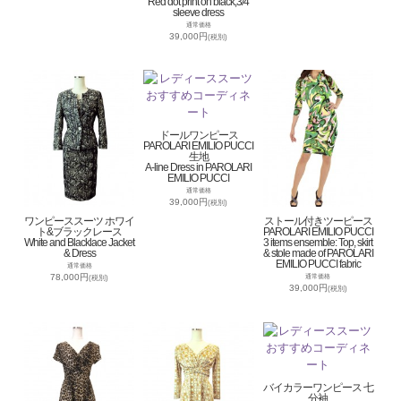
Red dot print on black,3/4
sleeve dress
通常価格
39,000円
(税別)
ドールワンピース
PAROLARI EMILIO PUCCI
生地
A-line Dress in PAROLARI
EMILIO PUCCI
通常価格
39,000円
(税別)
ワンピーススーツ ホワイ
ストール付きツーピース
ト&ブラックレース
PAROLARI EMILIO PUCCI
White and Blacklace Jacket
3 items ensemble: Top, skirt
& Dress
& stole made of PAROLARI
EMILIO PUCCI fabric
通常価格
78,000円
通常価格
(税別)
39,000円
(税別)
バイカラーワンピース 七
分袖