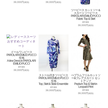
39,000円
39,000円
(税別)
(税別)
ツーピース カットソー＆
スカートツーピース
PAROLARI EMILIO PUCCI
Fabric Top & Skirt
通常価格
39,000円
(税別)
ドールワンピース
PAROLARI EMILIO PUCCI
生地
A-line Dress in PAROLARI
EMILIO PUCCI
通常価格
39,000円
(税別)
ストール付きツーピース
ぺプラムフリルカットソ
PAROLARI EMILIO PUCCI
ー&フレアスカート セッ
生地
トアップ
Top, Skirt & Stole Ensemble
Peplum Top & Skirt in
Leopard Print
通常価格
39,000円
通常価格
(税別)
39,000円
(税別)