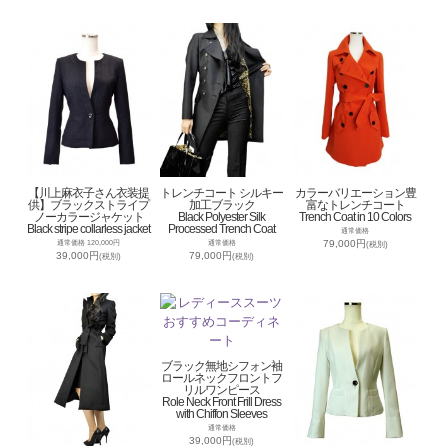
【川上麻衣子さん衣装提
トレンチコート シルキー
カラーバリエーション豊
供】ブラックストライプ
加工ブラック
富なトレンチコート
ノーカラージャケット
Black Polyester Silk
Trench Coat in 10 Colors
Black stripe collarless jacket
Processed Trench Coat
通常価格
79,000円
通常価格 120,000円
通常価格
(税別)
39,000円
79,000円
(税別)
(税別)
ブラック無地シフォン袖
ロールネックフロントフ
リルワンピース
Role Neck Front Frill Dress
with Chiffon Sleeves
通常価格
39,000円
(税別)