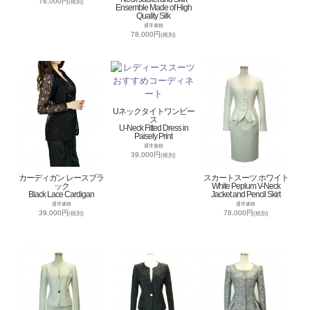
78,000円
(税別)
Ensemble Made of High
Quality Silk
通常価格
78,000円
(税別)
Uネックタイトワンピー
ス
U-Neck Fitted Dress in
Paisely Print
通常価格
39,000円
(税別)
カーディガン レースブラ
スカートスーツ ホワイト
ック
White Peplum V-Neck
Black Lace Cardigan
Jacket and Pencil Skirt
通常価格
通常価格
39,000円
78,000円
(税別)
(税別)