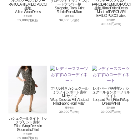
カシュクールフレアー
サロペット ミラノインポ
ワンピースフリル付
PAROLARI EMILIO PUCCI
ートフラワー柄
PAROLARI EMILIO PUCCI
生地
Salopette, Floral Print
生地 /Tank Frilled Dress
A-line Wrap Dress
Fabric From Milan
Made of PAROLARI
EMILIO PUCCI fabric
通常価格
通常価格
39,000円
39,000円
通常価格
(税別)
(税別)
39,000円
(税別)
フリル付きカシュクール
レオパード柄生地×カシ
ミラノインポート素材
ュクールセンターフリル
MLサイズ
タイト
Wrap Dress w/ Frill, Abstract
Leopard Print, Fitted Wrap
Print Fabric From Milan
Dress w/ Frill
通常価格
通常価格
39,000円
39,000円
(税別)
(税別)
カシュクールタイト リッ
チプリント素材
Fitted Wrap Dress in
Geometric Print
通常価格
39,000円
(税別)