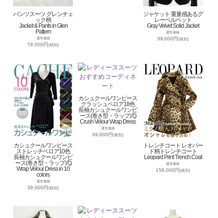
パンツスーツ グレンチェ
ジャケット 重量感あるグ
ック柄
レーベルベット
Jacket & Pants in Glen
Gray Velvet Solid Jacket
Pattern
通常価格
39,000円
通常価格
(税別)
78,000円
(税別)
カシュクールワンピース
クラッシュベロア18色
長袖カシュクールワンピ
ース(巻き型・ラップ式)
Crush Velour Wrap Dress
通常価格
39,000円
(税別)
カシュクールワンピース
トレンチコート レオパー
ストレッチベロア10色
ド柄トレンチコート
長袖カシュクールワンピ
Leopard Print Trench Coat
ース(巻き型・ラップ式)
通常価格
Wrap Velour Dress in 10
158,000円
(税別)
colors
通常価格
39,000円
(税別)