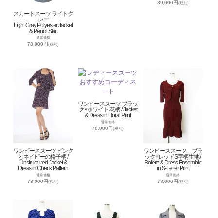
39,000円
(税別)
スカートスーツ ライトグ
レー
Light Gray Polyester Jacket
& Pencil Skirt
通常価格
78,000円
(税別)
ワンピーススーツ ブラッ
ク×ホワイト 花柄 / Jacket
& Dress in Floral Print
通常価格
78,000円
(税別)
ワンピーススーツ ピンク
ワンピーススーツ ブラ
とネイビーの格子柄 /
ック×レッドS字柄生地 /
Unstructured Jacket &
Bolero & Dress Ensemble
Dress in Check Pattern
in S-Letter Print
通常価格
通常価格
78,000円
78,000円
(税別)
(税別)