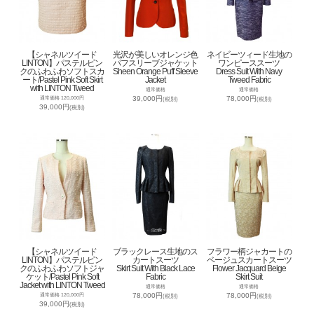
【シャネルツイード
光沢が美しいオレンジ色
ネイビーツィード生地の
LINTON】パステルピン
パフスリーブジャケット
ワンピーススーツ
クのふわふわソフトスカ
Sheen Orange Puff Sleeve
Dress Suit With Navy
ート/Pastel Pink Soft Skirt
Jacket
Tweed Fabric
with LINTON Tweed
通常価格
通常価格
39,000円
78,000円
通常価格 120,000円
(税別)
(税別)
39,000円
(税別)
【シャネルツイード
ブラックレース生地のス
フラワー柄ジャカートの
LINTON】パステルピン
カートスーツ
ベージュスカートスーツ
クのふわふわソフトジャ
Skirt Suit With Black Lace
Flower Jacquard Beige
ケット/Pastel Pink Soft
Fabric
Skirt Suit
Jacket with LINTON Tweed
通常価格
通常価格
78,000円
78,000円
通常価格 120,000円
(税別)
(税別)
39,000円
(税別)