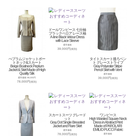
ドールワンピース 七分袖
ブラックベロア レース袖
A-line Black Velour Dress
with Lace Sleeve
通常価格
39,000円
(税別)
ぺプラムジャケットボー
タイトスカート後ろベン
トネック&スカート
ト グレーストライプ
Beige Boatneck Peplum
Gray Polyester Stripe
Jacket & Skirt Made of High
Pencil Skirt with Vent
Quality Silk
通常価格
39,000円
通常価格 98,000円
(税別)
78,000円
(税別)
スカートスーツ グレード
ワンピース
ット
High Waisted Square Neck
Gray Dot Single Breasted
Dress in Abstract Print
Jacket and Flare Skirt
Made of PAROLARI
EMILIO PUCCI Fabric
通常価格
78,000円
通常価格
(税別)