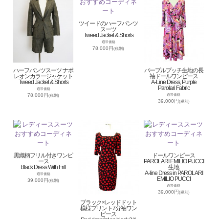
ツイードのハーフパンツ
スーツ
Tweed Jacket & Shorts
通常価格
78,000円
(税別)
ハーフパンツスーツ ナポ
パープルプッチ生地の長
レオンカラージャケット
袖ドールワンピース
Tweed Jacket & Shorts
A-Line Dress, Purple
Parolari Fabric
通常価格
78,000円
通常価格
(税別)
39,000円
(税別)
黒織柄フリル付きワンピ
ドールワンピース
ース
PAROLARI EMILIO PUCCI
Black Dress With Frill
生地
A-line Dress in PAROLARI
通常価格
EMILIO PUCCI
39,000円
(税別)
通常価格
39,000円
(税別)
ブラック×レッドドット
模様プリント7分袖ワン
ピース