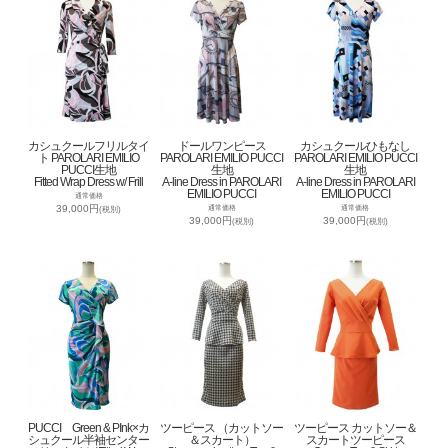
カシュクールフリルタイ
ドールワンピース
カシュクールひもなし
ト PAROLARI EMILIO
PAROLARI EMILIO PUCCI
PAROLARI EMILIO PUCCI
PUCCI生地
生地
生地
Fitted Wrap Dress w/ Frill
A-line Dress in PAROLARI
A-line Dress in PAROLARI
EMILIO PUCCI
EMILIO PUCCI
通常価格
39,000円
通常価格
通常価格
(税別)
39,000円
39,000円
(税別)
(税別)
PUCCI Green & PInk×カ
ツーピース （カットソー
ツーピース カットソー＆
シュクール半袖センター
＆スカート）
スカートツーピース