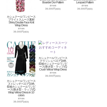
Boarder Dor Pattern
Leopard Pattern
通常価格
通常価格
39,000円
39,000円
(税別)
(税別)
カシュクールワンピース
ブライトスムース素材
Shiny Double Face Knit
Wrap Dress
通常価格
39,000円
(税別)
カシュクールワンピース
クラッシュベロア18色
長袖カシュクールワンピ
ース(巻き型・ラップ式)
Crush Velour Wrap Dress
通常価格
39,000円
(税別)
カシュクールワンピース
ストレッチベロア10色
長袖カシュクールワンピ
ース(巻き型・ラップ式)
Wrap Velour Dress in 10
colors
通常価格
39,000円
(税別)