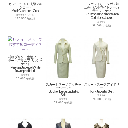
カシミア100％ 高級マキ
エレガントなエンボス加
シコート
工生地のホワイトノーカ
Maxi Cashmere Coat
ラージャケッ
ト/Embossing fabric White
通常価格 170,000円
Collarless Jacket
170,000円
(税別)
通常価格
39,000円
(税別)
花柄プリント生地ノーカ
ラーぺプラムフリルジャ
ケット
Peplum Jacket of White
flower print fabric
通常価格
39,000円
(税別)
スカートスーツ ブッチャ
スカートスーツ アイボリ
ーベージュ
ー
Butcher Beige Jacket &
Ivory Jacket & Skirt
Skirt
通常価格
78,000円
通常価格
(税別)
78,000円
(税別)