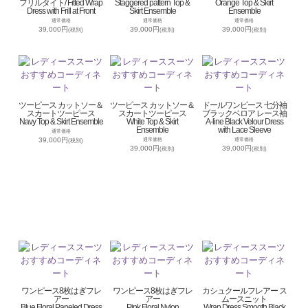
フリルタイト/ Fitted Wrap
Staggered pattern Top &
Orange Top & Skirt
Dress with Frill at Front
Skirt Ensemble
Ensemble
通常価格
通常価格
通常価格
39,000円
39,000円
39,000円
(税別)
(税別)
(税別)
ツーピース カットソー＆
ツーピース カットソー＆
ドールワンピース 七分袖
スカートツーピース
スカートツーピース
ブラックベロア レース袖
Navy Top & Skirt Ensemble
White Top & Skirt
A-line Black Velour Dress
Ensemble
with Lace Sleeve
通常価格
39,000円
通常価格
通常価格
(税別)
39,000円
39,000円
(税別)
(税別)
ワンピース8枚はぎフレ
ワンピース8枚はぎフレ
カシュクールフレアー ス
アー
アー
ムースニット
Blue Floral Paneled Dress
Pink Floral Nylon
Wrap Dress Smooth Black