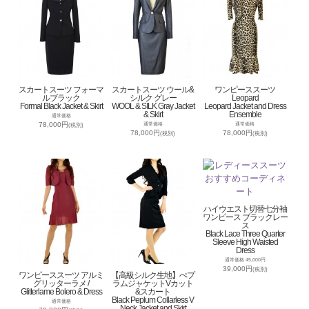
スカートスーツ フォーマ
スカートスーツ ウール&
ワンピーススーツ
ルブラック
シルク グレー
Leopard
Formal Black Jacket & Skirt
WOOL & SILK Gray Jacket
Leopard Jacket and Dress
& Skirt
Ensemble
通常価格
78,000円
通常価格
通常価格
(税別)
78,000円
78,000円
(税別)
(税別)
ハイウエスト切替七分袖
ワンピース ブラックレー
ス
Black Lace Three Quarter
Sleeve High Waisted
Dress
通常価格 45,000円
39,000円
(税別)
ワンピーススーツ アルミ
【高級シルク生地】ぺプ
グリッターラメ /
ラムジャケットVカット
Glitterlame Bolero & Dress
&スカート
Black Peplum Collarless V
通常価格
Neck Jacket and Skirt