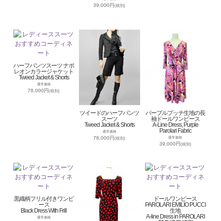
39,000円
(税別)
ハーフパンツスーツ ナポ
レオンカラージャケット
Tweed Jacket & Shorts
通常価格
78,000円
(税別)
ツイードのハーフパンツ
パープルプッチ生地の長
スーツ
袖ドールワンピース
Tweed Jacket & Shorts
A-Line Dress, Purple
Parolari Fabric
通常価格
78,000円
通常価格
(税別)
39,000円
(税別)
黒織柄フリル付きワンピ
ドールワンピース
ース
PAROLARI EMILIO PUCCI
Black Dress With Frill
生地
A-line Dress in PAROLARI
通常価格