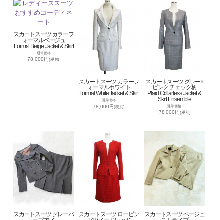
スカートスーツ カラーフ
ォーマルベージュ
Formal Beige Jacket & Skirt
通常価格
78,000円
(税別)
スカートスーツ カラーフ
スカートスーツ グレー×
ォーマルホワイト
ピンク チェック柄
Formal White Jacket & Skirt
Plaid Collarless Jacket &
Skirt Ensemble
通常価格
78,000円
通常価格
(税別)
78,000円
(税別)
スカートスーツ グレーバ
スカートスーツ ロービン
スカートスーツ ベージュ