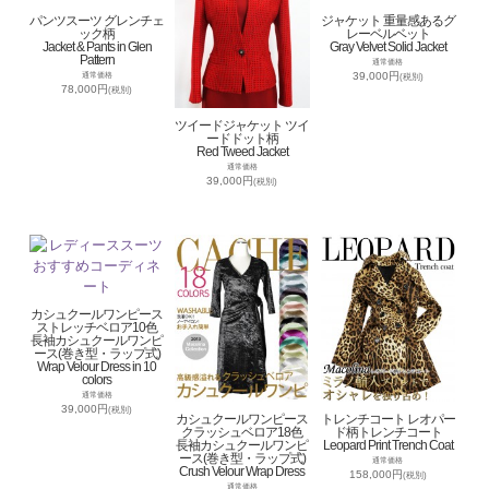
パンツスーツ グレンチェ
ジャケット 重量感あるグ
ック柄
レーベルベット
Jacket & Pants in Glen
Gray Velvet Solid Jacket
Pattern
通常価格
39,000円
通常価格
(税別)
78,000円
(税別)
ツイードジャケット ツイ
ードドット柄
Red Tweed Jacket
通常価格
39,000円
(税別)
カシュクールワンピース
ストレッチベロア10色
長袖カシュクールワンピ
ース(巻き型・ラップ式)
Wrap Velour Dress in 10
colors
通常価格
39,000円
(税別)
カシュクールワンピース
トレンチコート レオパー
クラッシュベロア18色
ド柄トレンチコート
長袖カシュクールワンピ
Leopard Print Trench Coat
ース(巻き型・ラップ式)
通常価格
Crush Velour Wrap Dress
158,000円
(税別)
通常価格