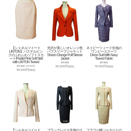
【シャネルツイード
光沢が美しいオレンジ色
ネイビーツィード生地の
LINTON】パステルピン
パフスリーブジャケット
ワンピーススーツ
クのふわふわソフトスカ
Sheen Orange Puff Sleeve
Dress Suit With Navy
ート/Pastel Pink Soft Skirt
Jacket
Tweed Fabric
with LINTON Tweed
通常価格
通常価格
39,000円
78,000円
通常価格 120,000円
(税別)
(税別)
39,000円
(税別)
【シャネルツイード
ブラックレース生地のス
フラワー柄ジャカートの