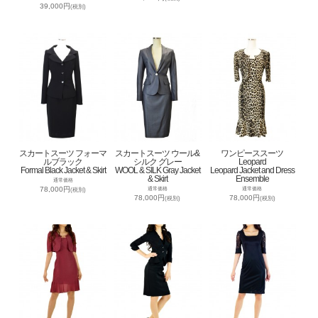
39,000円
(税別)
スカートスーツ フォーマ
スカートスーツ ウール&
ワンピーススーツ
ルブラック
シルク グレー
Leopard
Formal Black Jacket & Skirt
WOOL & SILK Gray Jacket
Leopard Jacket and Dress
& Skirt
Ensemble
通常価格
78,000円
通常価格
通常価格
(税別)
78,000円
78,000円
(税別)
(税別)