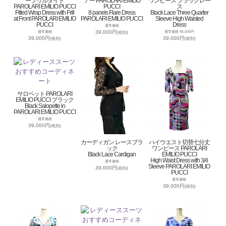
ーフリルタイト
アー PAROLARI EMILIO
ワンピース ブラックレー
PAROLARI EMILIO PUCCI
PUCCI
ス
Fitted Wrap Dress with Frill
8 panels Flare Dress
Black Lace Three Quarter
at Front PAROLARI EMILIO
PAROLARI EMILIO PUCCI
Sleeve High Waisted
PUCCI
Dress
通常価格
39,000円
通常価格
通常価格 45,000円
(税別)
39,000円
39,000円
(税別)
(税別)
サロペット PAROLARI
EMILIO PUCCI ブラック
Black Salopette in
PAROLARI EMILIO PUCCI
通常価格
39,000円
(税別)
カーディガン レースブラ
ハイウエスト切替七分丈
ック
ワンピース PAROLARI
Black Lace Cardigan
EMILIO PUCCI
High Waist Dress with 3/4
通常価格
Sleeve PAROLARI EMILIO
39,000円
(税別)
PUCCI
通常価格
39,000円
(税別)