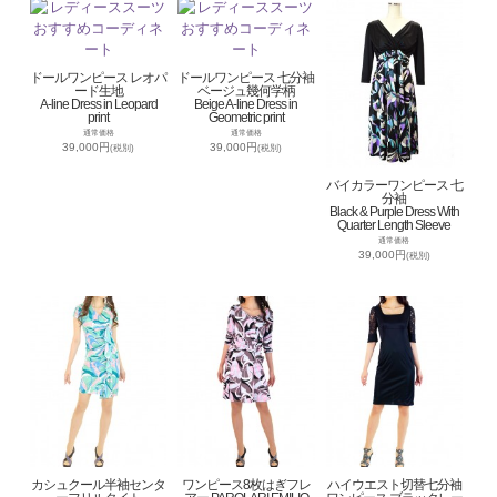
ドールワンピース レオパ
ドールワンピース 七分袖
ード生地
ベージュ幾何学柄
A-line Dress in Leopard
Beige A-line Dress in
print
Geometric print
通常価格
通常価格
39,000円
39,000円
(税別)
(税別)
バイカラーワンピース 七
分袖
Black & Purple Dress With
Quarter Length Sleeve
通常価格
39,000円
(税別)
カシュクール半袖センタ
ワンピース8枚はぎフレ
ハイウエスト切替七分袖