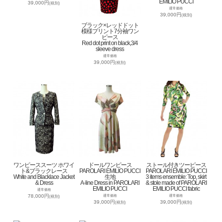
EMILIO PUCCI
39,000円
(税別)
通常価格
39,000円
(税別)
ブラック×レッドドット
模様プリント7分袖ワン
ピース
Red dot print on black,3/4
sleeve dress
通常価格
39,000円
(税別)
ワンピーススーツ ホワイ
ドールワンピース
ストール付きツーピース
ト&ブラックレース
PAROLARI EMILIO PUCCI
PAROLARI EMILIO PUCCI
White and Blacklace Jacket
生地
3 items ensemble: Top, skirt
& Dress
A-line Dress in PAROLARI
& stole made of PAROLARI
EMILIO PUCCI
EMILIO PUCCI fabric
通常価格
78,000円
通常価格
通常価格
(税別)
39,000円
39,000円
(税別)
(税別)