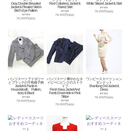
ーズアイ
グツイードレッド
ストライプ
Gray Double Breasted
Red Collarless Jacket &
White Striped Jacket & Skirt
Jacket & Pleated Skirt in
Flared Skirt
通常価格
Bird’s Eye Pattern
78,000円
通常価格
(税別)
78,000円
通常価格
(税別)
78,000円
(税別)
パンツスーツ アイボリー
パンツスーツ 爽やかなネ
ワンピーススーツ シャン
とブラックの千鳥格子柄
イビーにピンクのストラ
タンドット
Jacket & Pants in
イプ
Shantung Dot Jacket &
Houndstooth Pattern,
Fresh Navy Jacket And
Dress
Ivory & Black
Pants Ensemble in Pink
通常価格
Stripe
78,000円
通常価格
(税別)
78,000円
通常価格
(税別)
78,000円
(税別)