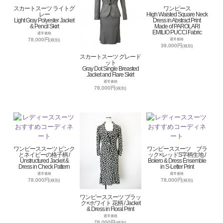
スカートスーツ ライトグ
ワンピース
レー
High Waisted Square Neck
Light Gray Polyester Jacket
Dress in Abstract Print
& Pencil Skirt
Made of PAROLARI
EMILIO PUCCI Fabric
通常価格
78,000円
通常価格
(税別)
39,000円
(税別)
スカートスーツ グレード
ット
Gray Dot Single Breasted
Jacket and Flare Skirt
通常価格
78,000円
(税別)
ワンピーススーツ ピンク
ワンピーススーツ ブラ
とネイビーの格子柄 /
ック×レッドS字柄生地 /
Unstructured Jacket &
Bolero & Dress Ensemble
Dress in Check Pattern
in S-Letter Print
通常価格
通常価格
78,000円
78,000円
(税別)
(税別)
ワンピーススーツ ブラッ
ク×ホワイト 花柄 / Jacket
& Dress in Floral Print
通常価格
78,000円
(税別)