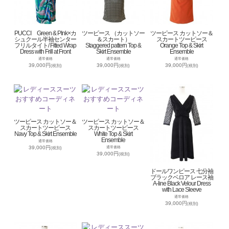
PUCCI Green & PInk×カ
ツーピース （カットソー
ツーピース カットソー＆
シュクール半袖センター
＆スカート）
スカートツーピース
フリルタイト/ Fitted Wrap
Staggered pattern Top &
Orange Top & Skirt
Dress with Frill at Front
Skirt Ensemble
Ensemble
通常価格
通常価格
通常価格
39,000円
39,000円
39,000円
(税別)
(税別)
(税別)
ツーピース カットソー＆
ツーピース カットソー＆
スカートツーピース
スカートツーピース
Navy Top & Skirt Ensemble
White Top & Skirt
Ensemble
通常価格
39,000円
通常価格
(税別)
39,000円
(税別)
ドールワンピース 七分袖
ブラックベロア レース袖
A-line Black Velour Dress
with Lace Sleeve
通常価格
39,000円
(税別)