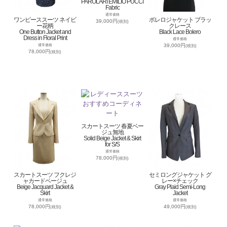
PAROLARI EMILIO PUCCI
Fabric
通常価格
ワンピーススーツ ネイビ
ボレロジャケット ブラッ
39,000円
(税別)
ー花柄
クレース
One Button Jacket and
Black Lace Bolero
Dress in Floral Print
通常価格
39,000円
通常価格
(税別)
78,000円
(税別)
スカートスーツ 春夏ベー
ジュ無地
Solid Beige Jacket & Skirt
for S/S
通常価格
78,000円
(税別)
スカートスーツ フクレジ
セミロングジャケット グ
ャカードベージュ
レー×チェック
Beige Jacquard Jacket &
Gray Plaid Semi-Long
Skirt
Jacket
通常価格
通常価格
78,000円
49,000円
(税別)
(税別)