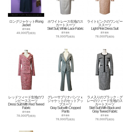
ロングジャケット/Rong
ホワイトレース生地のス
ライトピンクのワンピー
Jacket
カートスーツ
ススーツ
Skirt Suit, White Lace Fabric
Light Pink Dress Suit
通常価格
49,000円
通常価格
通常価格
(税別)
78,000円
78,000円
(税別)
(税別)
レッドツィード生地のワ
グレーサブリナパンツｘ
ラメ入りのブラック・グ
ンピーススーツ
ジャケットのセットアッ
レーのツィード生地のス
Dress Suit With Red Tweed
プスーツ
カートスーツ
Fabric
Gray Suit with Cropped
Skirt Suit With Black and
Pants
Gray Tweed Fabric
通常価格
78,000円
通常価格
通常価格
(税別)
78,000円
78,000円
(税別)
(税別)