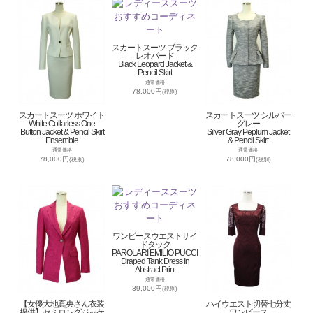
スカートスーツ ブラック
レオパード
Black Leopard Jacket &
Pencil Skirt
通常価格
78,000円
(税別)
スカートスーツ ホワイト
スカートスーツ シルバー
White Collarless One
グレー
Button Jacket & Pencil Skirt
Silver Gray Peplum Jacket
Ensemble
& Pencil Skirt
通常価格
通常価格
78,000円
78,000円
(税別)
(税別)
ワンピースウエストサイ
ドタック
PAROLARI EMILIO PUCCI
Draped Tank Dress In
Abstract Print
通常価格
39,000円
(税別)
【女優大地真央さん衣装
ハイウエスト切替七分丈
提供】セミロングジャケ
ワンピース