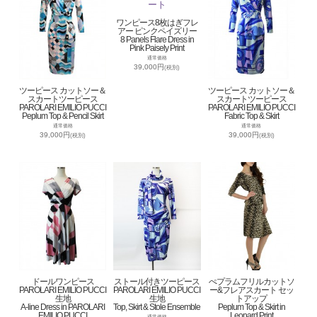
ワンピース8枚はぎフレ
アー ピンクペイズリー
8 Panels Flare Dress in
Pink Paisely Print
通常価格
39,000円
(税別)
ツーピース カットソー＆
ツーピース カットソー＆
スカートツーピース
スカートツーピース
PAROLARI EMILIO PUCCI
PAROLARI EMILIO PUCCI
Peplum Top & Pencil Skirt
Fabric Top & Skirt
通常価格
通常価格
39,000円
39,000円
(税別)
(税別)
ドールワンピース
ストール付きツーピース
ぺプラムフリルカットソ
PAROLARI EMILIO PUCCI
PAROLARI EMILIO PUCCI
ー&フレアスカート セッ
生地
生地
トアップ
A-line Dress in PAROLARI
Top, Skirt & Stole Ensemble
Peplum Top & Skirt in
EMILIO PUCCI
Leopard Print
通常価格