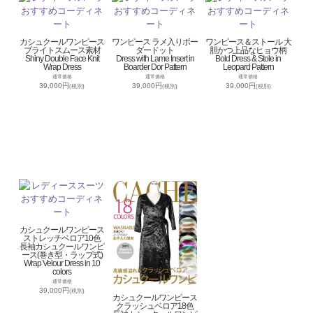
カシュクールワンピース
ワンピース ラメ入りボー
ワンピース＆ストール 大
ブライトスムース素材
ダードット
胆かつ上品なヒョウ柄
Shiny Double Face Knit
Dress with Lame Insert in
Bold Dress & Stole in
Wrap Dress
Boarder Dor Pattern
Leopard Pattern
通常価格
通常価格
通常価格
39,000円
39,000円
39,000円
(税別)
(税別)
(税別)
カシュクールワンピース
ストレッチベロア10色
長袖カシュクールワンピ
ース(巻き型・ラップ式)
Wrap Velour Dress in 10
colors
通常価格
39,000円
(税別)
カシュクールワンピース
クラッシュベロア18色