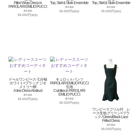
Fitted Wrap Dress in
Top, Skirt & Stole Ensemble
Top, Skirt & Stole Ensemble
PAROLARI EMILIO PUCCI
通常価格
通常価格
39,000円
39,000円
通常価格
(税別)
(税別)
39,000円
(税別)
ドールワンピース 七分袖
キュロットパンツ
ホワイト×ブラック ジオ
PAROLARI EMILIO PUCCI
メトリー柄
生地
A-line Dress Abstruct
Culottes in PAROLARI
EMILIO PUCCI
通常価格
39,000円
通常価格
(税別)
39,000円
(税別)
ワンピースフリル付 レ
ース生地 グリーン×ブラ
ック / Green/Black Lace
Frilled Dress
通常価格
39,000円
(税別)