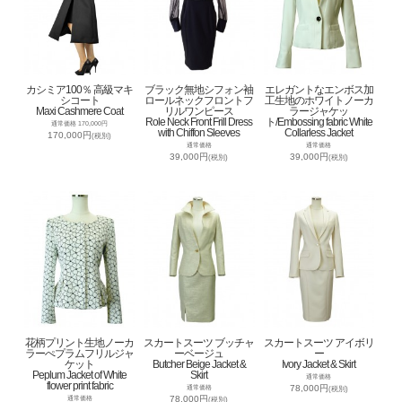
カシミア100％ 高級マキ
ブラック無地シフォン袖
エレガントなエンボス加
シコート
ロールネックフロントフ
工生地のホワイトノーカ
Maxi Cashmere Coat
リルワンピース
ラージャケッ
Role Neck Front Frill Dress
ト/Embossing fabric White
通常価格 170,000円
with Chiffon Sleeves
Collarless Jacket
170,000円
(税別)
通常価格
通常価格
39,000円
39,000円
(税別)
(税別)
花柄プリント生地ノーカ
スカートスーツ ブッチャ
スカートスーツ アイボリ
ラーぺプラムフリルジャ
ーベージュ
ー
ケット
Butcher Beige Jacket &
Ivory Jacket & Skirt
Peplum Jacket of White
Skirt
通常価格
flower print fabric
78,000円
通常価格
(税別)
78,000円
通常価格
(税別)