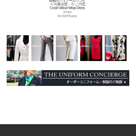
長袖カシュクールワンピ
ース(巻き型・ラップ式)
Crush Velour Wrap Dress
通常価格
39,000円
(税別)