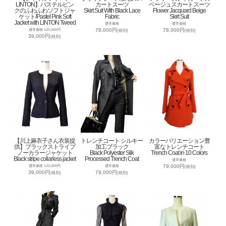
LINTON】パステルピン
カートスーツ
ベージュスカートスーツ
クのふわふわソフトジャ
Skirt Suit With Black Lace
Flower Jacquard Beige
ケット/Pastel Pink Soft
Fabric
Skirt Suit
Jacket with LINTON Tweed
通常価格
通常価格
78,000円
78,000円
通常価格 120,000円
(税別)
(税別)
39,000円
(税別)
【川上麻衣子さん衣装提
トレンチコート シルキー
カラーバリエーション豊
供】ブラックストライプ
加工ブラック
富なトレンチコート
ノーカラージャケット
Black Polyester Silk
Trench Coat in 10 Colors
Black stripe collarless jacket
Processed Trench Coat
通常価格
79,000円
通常価格 120,000円
通常価格
(税別)
39,000円
79,000円
(税別)
(税別)