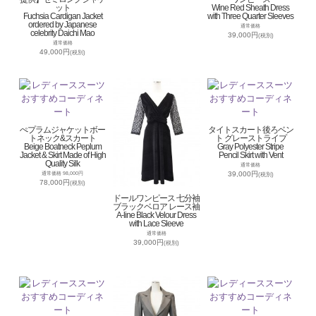
ット
Wine Red Sheath Dress
Fuchsia Cardigan Jacket
with Three Quarter Sleeves
ordered by Japanese
通常価格
celebrity Daichi Mao
39,000円
(税別)
通常価格
49,000円
(税別)
ぺプラムジャケットボー
タイトスカート後ろベン
トネック&スカート
ト グレーストライプ
Beige Boatneck Peplum
Gray Polyester Stripe
Jacket & Skirt Made of High
Pencil Skirt with Vent
Quality Silk
通常価格
39,000円
通常価格 98,000円
(税別)
78,000円
(税別)
ドールワンピース 七分袖
ブラックベロア レース袖
A-line Black Velour Dress
with Lace Sleeve
通常価格
39,000円
(税別)