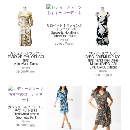
サロペット ミラノインポ
ートフラワー柄
Salopette, Floral Print
Fabric From Milan
通常価格
39,000円
(税別)
カシュクールフレアー
ワンピースフリル付
PAROLARI EMILIO PUCCI
PAROLARI EMILIO PUCCI
生地
生地 /Tank Frilled Dress
A-line Wrap Dress
Made of PAROLARI
EMILIO PUCCI fabric
通常価格
39,000円
通常価格
(税別)
39,000円
(税別)
カシュクールタイト リッ
チプリント素材
Fitted Wrap Dress in
Geometric Print
通常価格
39,000円
(税別)