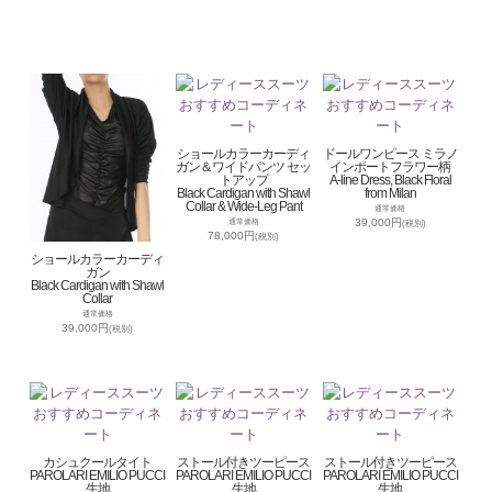
ショールカラーカーディ
ドールワンピース ミラノ
ガン＆ワイドパンツ セッ
インポートフラワー柄
トアップ
A-line Dress, Black Floral
Black Cardigan with Shawl
from Milan
Collar & Wide-Leg Pant
通常価格
39,000円
通常価格
(税別)
78,000円
(税別)
ショールカラーカーディ
ガン
Black Cardigan with Shawl
Collar
通常価格
39,000円
(税別)
カシュクールタイト
ストール付きツーピース
ストール付きツーピース
PAROLARI EMILIO PUCCI
PAROLARI EMILIO PUCCI
PAROLARI EMILIO PUCCI
生地
生地
生地