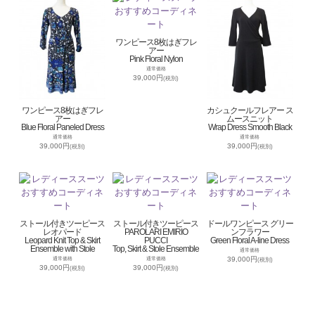
ワンピース8枚はぎフレ
アー
Pink Floral Nylon
通常価格
39,000円
(税別)
ワンピース8枚はぎフレ
カシュクールフレアー ス
アー
ムースニット
Blue Floral Paneled Dress
Wrap Dress Smooth Black
通常価格
通常価格
39,000円
39,000円
(税別)
(税別)
ストール付きツーピース
ストール付きツーピース
ドールワンピース グリー
レオパード
PAROLARI EMIRIO
ンフラワー
Leopard Knit Top & Skirt
PUCCI
Green Floral A-line Dress
Ensemble with Stole
Top, Skirt & Stole Ensemble
通常価格
39,000円
通常価格
通常価格
(税別)
39,000円
39,000円
(税別)
(税別)