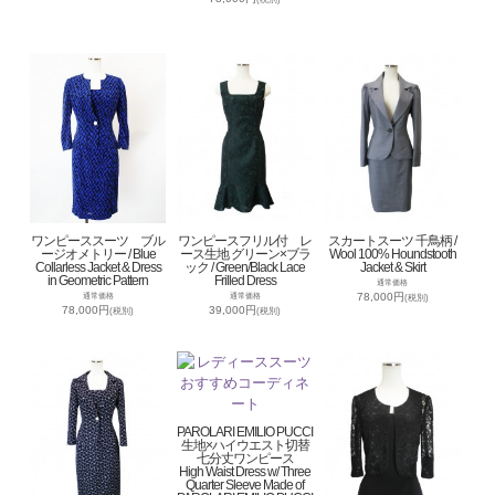
ワンピーススーツ ブル
ワンピースフリル付 レ
スカートスーツ 千鳥柄 /
ージオメトリー / Blue
ース生地 グリーン×ブラ
Wool 100% Houndstooth
Collarless Jacket & Dress
ック / Green/Black Lace
Jacket & Skirt
in Geometric Pattern
Frilled Dress
通常価格
78,000円
通常価格
通常価格
(税別)
78,000円
39,000円
(税別)
(税別)
PAROLARI EMILIO PUCCI
生地×ハイウエスト切替
七分丈ワンピース
High Waist Dress w/ Three
Quarter Sleeve Made of