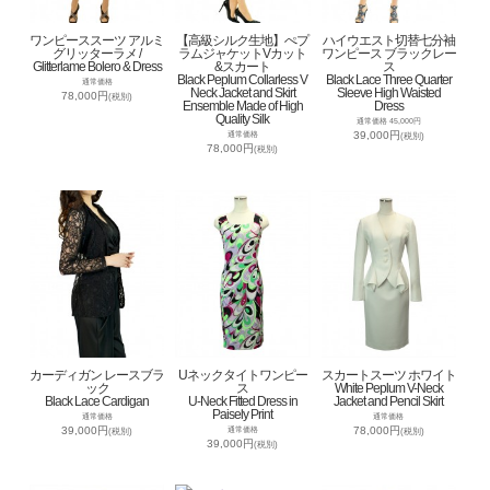
ワンピーススーツ アルミ
【高級シルク生地】ぺプ
ハイウエスト切替七分袖
グリッターラメ /
ラムジャケットVカット
ワンピース ブラックレー
Glitterlame Bolero & Dress
&スカート
ス
Black Peplum Collarless V
Black Lace Three Quarter
通常価格
Neck Jacket and Skirt
Sleeve High Waisted
78,000円
(税別)
Ensemble Made of High
Dress
Quality Silk
通常価格 45,000円
39,000円
通常価格
(税別)
78,000円
(税別)
カーディガン レースブラ
Uネックタイトワンピー
スカートスーツ ホワイト
ック
ス
White Peplum V-Neck
Black Lace Cardigan
U-Neck Fitted Dress in
Jacket and Pencil Skirt
Paisely Print
通常価格
通常価格
39,000円
78,000円
通常価格
(税別)
(税別)
39,000円
(税別)