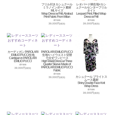
フリル付きカシュクール
レオパード柄生地×カシ
ミラノインポート素材
ュクールセンターフリル
MLサイズ
タイト
Wrap Dress w/ Frill, Abstract
Leopard Print, Fitted Wrap
Print Fabric From Milan
Dress w/ Frill
通常価格
通常価格
39,000円
39,000円
(税別)
(税別)
カーディガン PAROLARI
PAROLARI EMILIO PUCCI
EMILIO PUCCI生地
生地×ハイウエスト切替
Cardigan in PAROLARI
七分丈ワンピース
EMILIO PUCCI
High Waist Dress w/ Three
Quarter Sleeve Made of
通常価格
PAROLARI EMILIO PUCCI
39,000円
(税別)
Fabric
通常価格
カシュクール ブライトス
39,000円
(税別)
ムース素材
Shiny Double Face Knit
Wrap Dress
通常価格
39,000円
(税別)