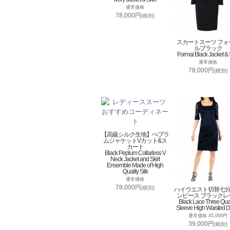
通常価格
78,000円
(税別)
スカートスーツ フォ
ルブラック
Formal Black Jacket & S
通常価格
78,000円
(税別)
【高級シルク生地】ぺプラ
ムジャケットVカット&ス
カート
Black Peplum Collarless V
Neck Jacket and Skirt
Ensemble Made of High
Quality Silk
通常価格
78,000円
(税別)
ハイウエスト切替七
ンピース ブラックレ
Black Lace Three Qua
Sleeve High Waisted D
通常価格 45,000円
39,000円
(税別)