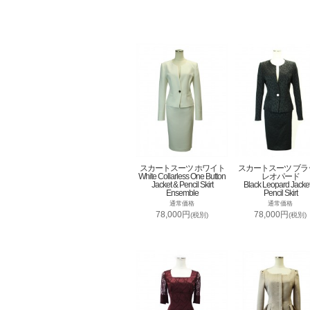
スカートスーツ ホワイト
スカートスーツ ブラ
White Collarless One Button
レオパード
Jacket & Pencil Skirt
Black Leopard Jacke
Ensemble
Pencil Skirt
通常価格
通常価格
78,000円
78,000円
(税別)
(税別)