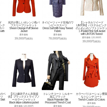
ド
光沢が美しいオレンジ色パ
ネイビーツィード生地のワ
【シャネルツイード
ピンク
フスリーブジャケット
ンピーススーツ
LINTON】パステルピンク
カー
Sheen Orange Puff Sleeve
Dress Suit With Navy Tweed
のふわふわソフトジャケ
 with
Jacket
Fabric
ト/Pastel Pink Soft Jacket
with LINTON Tweed
通常価格
通常価格
通常価格 120,000円
39,000円
78,000円
(税別)
(税別)
39,000円
(税別)
トのベ
【川上麻衣子さん衣装提
トレンチコート シルキー
カラーバリエーション豊
ーツ
供】ブラックストライプノ
加工ブラック
なトレンチコート
Skirt
ーカラージャケット
Black Polyester Silk
Trench Coat in 10 Colors
Black stripe collarless jacket
Processed Trench Coat
通常価格
通常価格 120,000円
通常価格