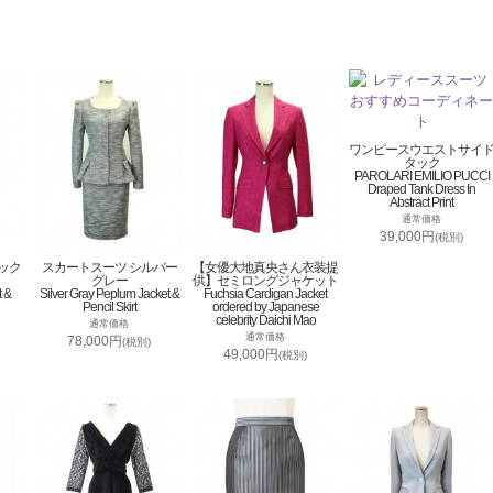
ワンピースウエストサイ
タック
PAROLARI EMILIO PUCCI
Draped Tank Dress In
Abstract Print
通常価格
39,000円
(税別)
ック
スカートスーツ シルバー
【女優大地真央さん衣装提
グレー
供】セミロングジャケット
t &
Silver Gray Peplum Jacket &
Fuchsia Cardigan Jacket
Pencil Skirt
ordered by Japanese
celebrity Daichi Mao
通常価格
通常価格
78,000円
(税別)
49,000円
(税別)