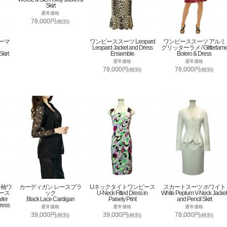
Skirt
通常価格
78,000円
(税別)
ーマ
ワンピーススーツ Leopard
ワンピーススーツ アルミ
Leopard Jacket and Dress
グリッターラメ / Glitterlam
kirt
Ensemble
Bolero & Dress
通常価格
通常価格
78,000円
78,000円
(税別)
(税別)
分袖ワ
カーディガン レースブラ
Uネックタイトワンピース
スカートスーツ ホワイト
ース
ック
U-Neck Fitted Dress in
White Peplum V-Neck Jacket
rter
Black Lace Cardigan
Paisely Print
and Pencil Skirt
ress
通常価格
通常価格
通常価格
39,000円
39,000円
78,000円
(税別)
(税別)
(税別)