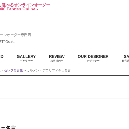
から選べるオンラインオーダー
00 Fabrics Online -
ーンオーダー専門店
ST" Osaka
ND
GALLERY
REVIEW
OUR DESIGNER
S
ギャラリー
お客様の声
デザイナー
直営
販
>
セレブ名言集
> カルメン・デロリフィチェ名言
チェ名言