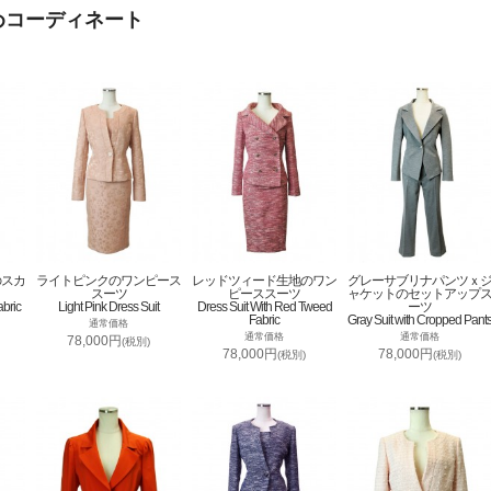
めコーディネート
のスカ
ライトピンクのワンピース
レッドツィード生地のワン
グレーサブリナパンツｘ
スーツ
ピーススーツ
ャケットのセットアップ
abric
Light Pink Dress Suit
Dress Suit With Red Tweed
ーツ
Fabric
Gray Suit with Cropped Pant
通常価格
通常価格
通常価格
78,000円
(税別)
78,000円
78,000円
(税別)
(税別)