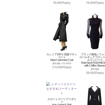
78,000円
78,000円
(税別)
(税別)
カシミア100％ 高級マキシ
ブラック無地シフォ
コート
ロールネックフロン
Maxi Cashmere Coat
ルワンピース
Role Neck Front Frill D
通常価格 170,000円
with Chiffon Sleeve
170,000円
(税別)
通常価格
39,000円
(税別)
スカートスーツ アイボリ
ー
Ivory Jacket & Skirt