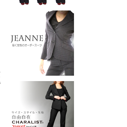
ジ
ス
s