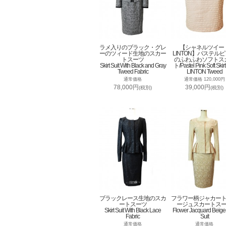
ラメ入りのブラック・グレ
【シャネルツイー
ーのツィード生地のスカー
LINTON】パステル
トスーツ
のふわふわソフトス
Skirt Suit With Black and Gray
ト/Pastel Pink Soft Skirt
Tweed Fabric
LINTON Tweed
通常価格
通常価格 120,000円
78,000円
39,000円
(税別)
(税別)
ブラックレース生地のスカ
フラワー柄ジャカー
ートスーツ
ージュスカートス
Skirt Suit With Black Lace
Flower Jacquard Beige 
Fabric
Suit
通常価格
通常価格