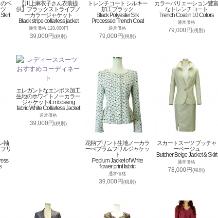
トのベ
【川上麻衣子さん衣装提
トレンチコート シルキー
カラーバリエーション豊
ーツ
供】ブラックストライプノ
加工ブラック
なトレンチコート
Skirt
ーカラージャケット
Black Polyester Silk
Trench Coat in 10 Colors
Black stripe collarless jacket
Processed Trench Coat
通常価格
通常価格 120,000円
通常価格
79,000円
(税別)
39,000円
79,000円
(税別)
(税別)
エレガントなエンボス加工
生地のホワイトノーカラー
ジャケット/Embossing
fabric White Collarless Jacket
通常価格
39,000円
(税別)
ン袖
花柄プリント生地ノーカラ
スカートスーツ ブッチャ
トフリ
ーぺプラムフリルジャケッ
ーベージュ
ト
Butcher Beige Jacket & Skirt
ress
Peplum Jacket of White
通常価格
s
flower print fabric
78,000円
(税別)
通常価格
39,000円
(税別)