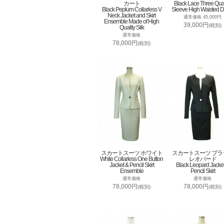
カート
Black Lace Three Qua
Black Peplum Collarless V
Sleeve High Waisted D
Neck Jacket and Skirt
通常価格 45,000円
Ensemble Made of High
39,000円
(税別)
Quality Silk
通常価格
78,000円
(税別)
スカートスーツ ホワイト
スカートスーツ ブラ
White Collarless One Button
レオパード
Jacket & Pencil Skirt
Black Leopard Jacke
Ensemble
Pencil Skirt
通常価格
通常価格
78,000円
78,000円
(税別)
(税別)