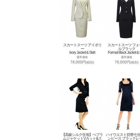
スカートスーツ アイボリ
スカートスーツ フォ
ー
ルブラック
Ivory Jacket & Skirt
Formal Black Jacket & S
通常価格
通常価格
78,000円
78,000円
(税別)
(税別)
【高級シルク生地】ぺプラ
ハイウエスト切替七
ムジャケットVカット&ス
ンピース ブラックレ