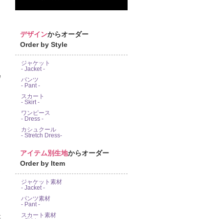
デザイン
からオーダー
Order by Style
ジャケット
- Jacket -
e
パンツ
- Pant -
スカート
- Skirt -
ワンピース
- Dress -
カシュクール
- Stretch Dress-
アイテム別生地
からオーダー
Order by Item
ジャケット素材
- Jacket -
パンツ素材
- Pant -
スカート素材