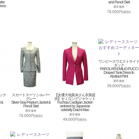
rter
and Pencil Skirt
ress
通常価格
78,000円
(税別)
ワンピースウエストサイ
タック
PAROLARI EMILIO PUCCI
Draped Tank Dress In
Abstract Print
通常価格
39,000円
(税別)
ック
スカートスーツ シルバー
【女優大地真央さん衣装提
グレー
供】セミロングジャケット
t &
Silver Gray Peplum Jacket &
Fuchsia Cardigan Jacket
Pencil Skirt
ordered by Japanese
celebrity Daichi Mao
通常価格
通常価格
78,000円
(税別)
49,000円
(税別)