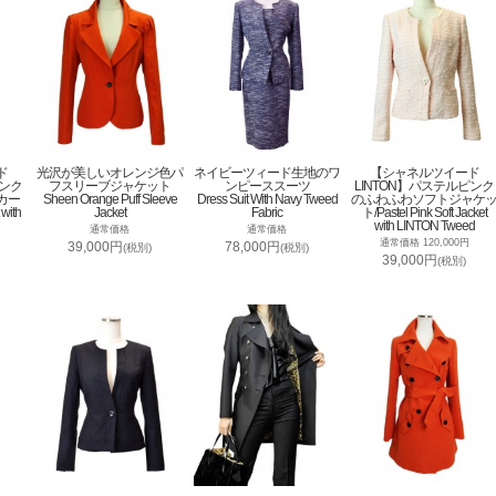
ド
光沢が美しいオレンジ色パ
ネイビーツィード生地のワ
【シャネルツイード
ピンク
フスリーブジャケット
ンピーススーツ
LINTON】パステルピンク
カー
Sheen Orange Puff Sleeve
Dress Suit With Navy Tweed
のふわふわソフトジャケ
 with
Jacket
Fabric
ト/Pastel Pink Soft Jacket
with LINTON Tweed
通常価格
通常価格
通常価格 120,000円
39,000円
78,000円
(税別)
(税別)
39,000円
(税別)