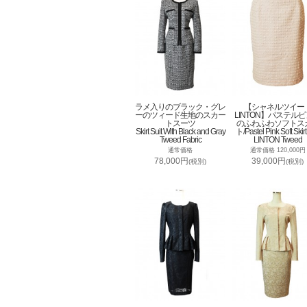
ラメ入りのブラック・グレ
【シャネルツイー
ーのツィード生地のスカー
LINTON】パステル
トスーツ
のふわふわソフトス
Skirt Suit With Black and Gray
ト/Pastel Pink Soft Skirt
Tweed Fabric
LINTON Tweed
通常価格
通常価格 120,000円
78,000円
39,000円
(税別)
(税別)