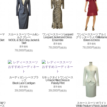
ーマ
スカートスーツ ウール&シ
ワンピーススーツ Leopard
ワンピーススーツ アルミ
ルク グレー
Leopard Jacket and Dress
グリッターラメ / Glitterlam
kirt
WOOL & SILK Gray Jacket &
Ensemble
Bolero & Dress
Skirt
通常価格
通常価格
通常価格
78,000円
78,000円
(税別)
(税別)
78,000円
(税別)
カーディガン レースブラ
Uネックタイトワンピース
ック
U-Neck Fitted Dress in
Black Lace Cardigan
Paisely Print
通常価格
通常価格
39,000円
39,000円
(税別)
(税別)
分袖ワ
スカートスーツ ホワイト
ース
White Peplum V-Neck Jacket