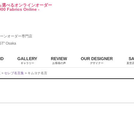
から選べるオンラインオーダー
00 Fabrics Online -
ーンオーダー専門店
ST" Osaka
ND
GALLERY
REVIEW
OUR DESIGNER
S
ギャラリー
お客様の声
デザイナー
直営
販
>
セレブ名言集
> キムヨナ名言