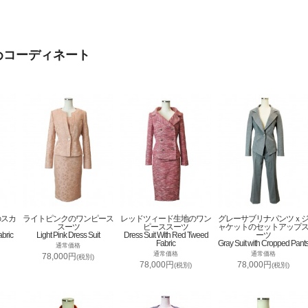
めコーディネート
のスカ
ライトピンクのワンピース
レッドツィード生地のワン
グレーサブリナパンツｘ
スーツ
ピーススーツ
ャケットのセットアップ
abric
Light Pink Dress Suit
Dress Suit With Red Tweed
ーツ
Fabric
Gray Suit with Cropped Pant
通常価格
通常価格
通常価格
78,000円
(税別)
78,000円
78,000円
(税別)
(税別)