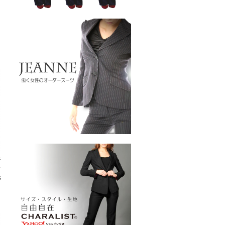
ジ
ス
s