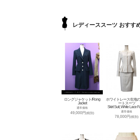
レディーススーツ おすす
ロングジャケット/Rong
ホワイトレース生地
Jacket
ートスーツ
Skirt Suit, White Lace F
通常価格
通常価格
49,000円
(税別)
78,000円
(税別)