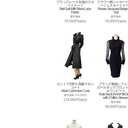
ブラックレース生地のスカ
フラワー柄ジャカー
ートスーツ
ージュスカートス
Skirt Suit With Black Lace
Flower Jacquard Beige 
Fabric
Suit
通常価格
通常価格
78,000円
78,000円
(税別)
(税別)
カシミア100％ 高級マキシ
ブラック無地シフォ
コート
ロールネックフロン
Maxi Cashmere Coat
ルワンピース
Role Neck Front Frill D
通常価格 170,000円
with Chiffon Sleeve
170,000円
(税別)
通常価格
39,000円
(税別)