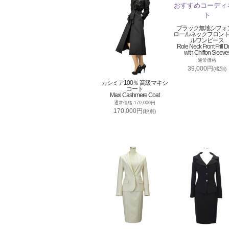
ブラック無地シフォ
ロールネックフロン
ルワンピース
Role Neck Front Frill D
with Chiffon Sleeve
通常価格
39,000円
(税別)
カシミア100％ 高級マキシ
コート
Maxi Cashmere Coat
通常価格 170,000円
170,000円
(税別)