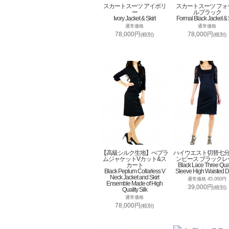
スカートスーツ アイボリ
スカートスーツ フォ
ー
ルブラック
Ivory Jacket & Skirt
Formal Black Jacket & S
通常価格
通常価格
78,000円
78,000円
(税別)
(税別)
【高級シルク生地】ぺプラ
ハイウエスト切替七
ムジャケットVカット&ス
ンピース ブラックレ
カート
Black Lace Three Qua
Black Peplum Collarless V
Sleeve High Waisted D
Neck Jacket and Skirt
通常価格 45,000円
Ensemble Made of High
39,000円
(税別)
Quality Silk
通常価格
78,000円
(税別)