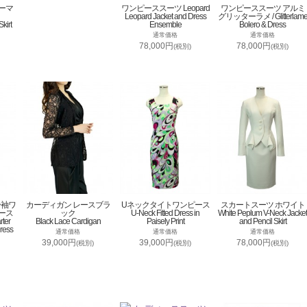
ーマ
ワンピーススーツ Leopard
ワンピーススーツ アルミ
Leopard Jacket and Dress
グリッターラメ / Glitterlam
kirt
Ensemble
Bolero & Dress
通常価格
通常価格
78,000円
78,000円
(税別)
(税別)
分袖ワ
カーディガン レースブラ
Uネックタイトワンピース
スカートスーツ ホワイト
ース
ック
U-Neck Fitted Dress in
White Peplum V-Neck Jacket
rter
Black Lace Cardigan
Paisely Print
and Pencil Skirt
ress
通常価格
通常価格
通常価格
39,000円
39,000円
78,000円
(税別)
(税別)
(税別)