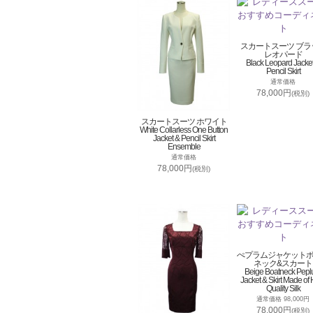
スカートスーツ ブラ
レオパード
Black Leopard Jacke
Pencil Skirt
通常価格
78,000円
(税別)
スカートスーツ ホワイト
White Collarless One Button
Jacket & Pencil Skirt
Ensemble
通常価格
78,000円
(税別)
ぺプラムジャケット
ネック&スカート
Beige Boatneck Pep
Jacket & Skirt Made of 
Quality Silk
通常価格 98,000円
78,000円
(税別)