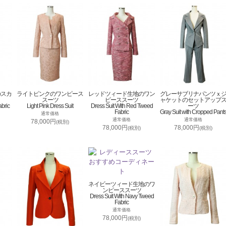
のスカ
ライトピンクのワンピース
レッドツィード生地のワン
グレーサブリナパンツｘ
スーツ
ピーススーツ
ャケットのセットアップ
abric
Light Pink Dress Suit
Dress Suit With Red Tweed
ーツ
Fabric
Gray Suit with Cropped Pant
通常価格
通常価格
通常価格
78,000円
(税別)
78,000円
78,000円
(税別)
(税別)
ネイビーツィード生地のワ
ンピーススーツ
Dress Suit With Navy Tweed
Fabric
通常価格
78,000円
(税別)