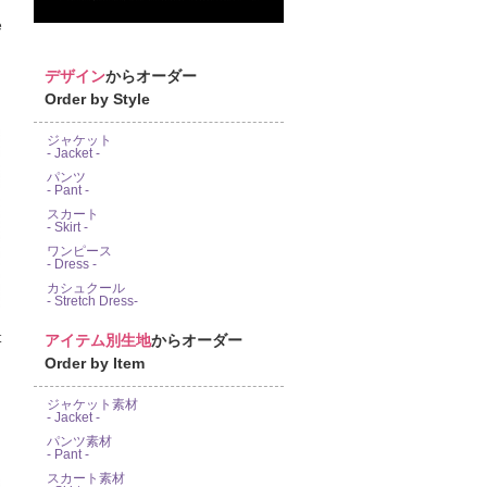
e
デザイン
からオーダー
Order by Style
ジャケット
- Jacket -
パンツ
- Pant -
スカート
- Skirt -
ワンピース
- Dress -
カシュクール
- Stretch Dress-
アイテム別生地
からオーダー
Order by Item
ジャケット素材
- Jacket -
パンツ素材
- Pant -
スカート素材