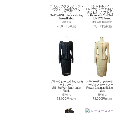
ラメ入りのブラック・グレ
【シャネルツイー
ーのツィード生地のスカー
LINTON】パステル
トスーツ
のふわふわソフトス
Skirt Suit With Black and Gray
ト/Pastel Pink Soft Skirt
Tweed Fabric
LINTON Tweed
通常価格
通常価格 120,000円
78,000円
39,000円
(税別)
(税別)
ブラックレース生地のスカ
フラワー柄ジャカー
ートスーツ
ージュスカートス
Skirt Suit With Black Lace
Flower Jacquard Beige 
Fabric
Suit
通常価格
通常価格
78,000円
78,000円
(税別)
(税別)