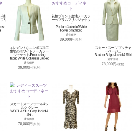
ン袖
花柄プリント生地ノーカラ
トフリ
ーぺプラムフリルジャケッ
ト
ress
Peplum Jacket of White
s
flower print fabric
通常価格
39,000円
(税別)
エレガントなエンボス加工
スカートスーツ ブッチャ
生地のホワイトノーカラー
ーベージュ
ジャケット/Embossing
Butcher Beige Jacket & Skirt
fabric White Collarless Jacket
通常価格
通常価格
78,000円
(税別)
39,000円
(税別)
スカートスーツ ウール&シ
ルク グレー
WOOL & SILK Gray Jacket &
Skirt
通常価格
78,000円
(税別)