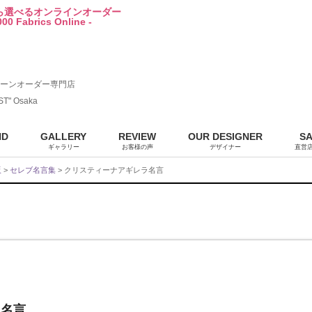
から選べるオンラインオーダー
00 Fabrics Online -
ーンオーダー専門店
ST" Osaka
ND
GALLERY
REVIEW
OUR DESIGNER
S
ギャラリー
お客様の声
デザイナー
直営
販
>
セレブ名言集
> クリスティーナアギレラ名言
ラ名言