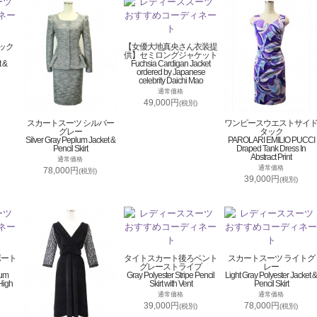
ック
【女優大地真央さん衣装提
供】セミロングジャケット
t &
Fuchsia Cardigan Jacket
ordered by Japanese
celebrity Daichi Mao
通常価格
49,000円
(税別)
スカートスーツ シルバー
ワンピースウエストサイ
グレー
タック
Silver Gray Peplum Jacket &
PAROLARI EMILIO PUCCI
Pencil Skirt
Draped Tank Dress In
Abstract Print
通常価格
通常価格
78,000円
(税別)
39,000円
(税別)
ボート
タイトスカート後ろベント
スカートスーツ ライトグ
グレーストライプ
レー
lum
Gray Polyester Stripe Pencil
Light Gray Polyester Jacket &
High
Skirt with Vent
Pencil Skirt
通常価格
通常価格
39,000円
78,000円
(税別)
(税別)