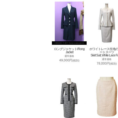
ロングジャケット/Rong
ホワイトレース生地
Jacket
ートスーツ
Skirt Suit, White Lace F
通常価格
通常価格
49,000円
(税別)
78,000円
(税別)