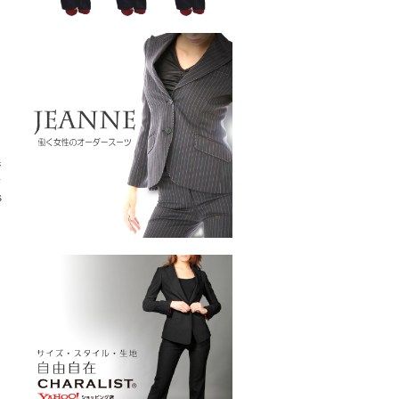
ジ
ス
s