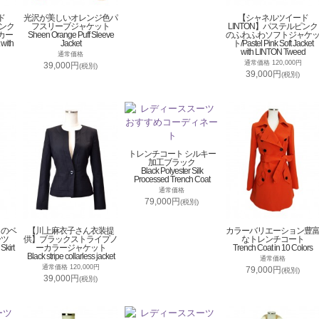
ド
光沢が美しいオレンジ色パ
【シャネルツイード
ピンク
フスリーブジャケット
LINTON】パステルピンク
カー
Sheen Orange Puff Sleeve
のふわふわソフトジャケ
 with
Jacket
ト/Pastel Pink Soft Jacket
with LINTON Tweed
通常価格
通常価格 120,000円
39,000円
(税別)
39,000円
(税別)
トレンチコート シルキー
加工ブラック
Black Polyester Silk
Processed Trench Coat
通常価格
79,000円
(税別)
トのベ
【川上麻衣子さん衣装提
カラーバリエーション豊
ーツ
供】ブラックストライプノ
なトレンチコート
Skirt
ーカラージャケット
Trench Coat in 10 Colors
Black stripe collarless jacket
通常価格
通常価格 120,000円
79,000円
(税別)
39,000円
(税別)