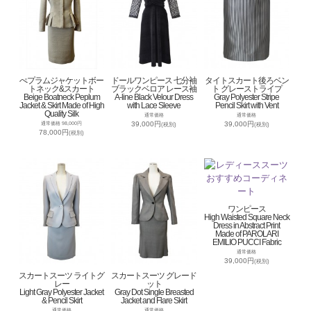
ぺプラムジャケットボー
ドールワンピース 七分袖
タイトスカート後ろベン
トネック&スカート
ブラックベロア レース袖
ト グレーストライプ
Beige Boatneck Peplum
A-line Black Velour Dress
Gray Polyester Stripe
Jacket & Skirt Made of High
with Lace Sleeve
Pencil Skirt with Vent
Quality Silk
通常価格
通常価格
39,000円
39,000円
通常価格 98,000円
(税別)
(税別)
78,000円
(税別)
ワンピース
High Waisted Square Neck
Dress in Abstract Print
Made of PAROLARI
EMILIO PUCCI Fabric
通常価格
39,000円
(税別)
スカートスーツ ライトグ
スカートスーツ グレード
レー
ット
Light Gray Polyester Jacket
Gray Dot Single Breasted
& Pencil Skirt
Jacket and Flare Skirt
通常価格
通常価格