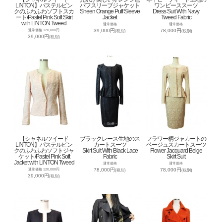
LINTON】パステルピン
パフスリーブジャケット
ワンピーススーツ
クのふわふわソフトスカ
Sheen Orange Puff Sleeve
Dress Suit With Navy
ート/Pastel Pink Soft Skirt
Jacket
Tweed Fabric
with LINTON Tweed
通常価格
通常価格
39,000円
78,000円
通常価格 120,000円
(税別)
(税別)
39,000円
(税別)
【シャネルツイード
ブラックレース生地のス
フラワー柄ジャカートの
LINTON】パステルピン
カートスーツ
ベージュスカートスーツ
クのふわふわソフトジャ
Skirt Suit With Black Lace
Flower Jacquard Beige
ケット/Pastel Pink Soft
Fabric
Skirt Suit
Jacket with LINTON Tweed
通常価格
通常価格
78,000円
78,000円
通常価格 120,000円
(税別)
(税別)
39,000円
(税別)