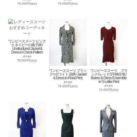
78,000円
78,000円
(税別)
(税別)
ワンピーススーツ ピンク
とネイビーの格子柄 /
Unstructured Jacket &
Dress in Check Pattern
通常価格
78,000円
(税別)
ワンピーススーツ ブラッ
ワンピーススーツ ブラ
ク×ホワイト 花柄 / Jacket
ック×レッドS字柄生地 /
& Dress in Floral Print
Bolero & Dress Ensemble
in S-Letter Print
通常価格
78,000円
通常価格
(税別)
78,000円
(税別)