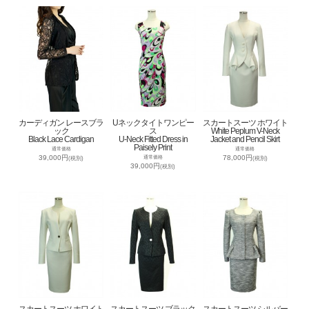
カーディガン レースブラ
Uネックタイトワンピー
スカートスーツ ホワイト
ック
ス
White Peplum V-Neck
Black Lace Cardigan
U-Neck Fitted Dress in
Jacket and Pencil Skirt
Paisely Print
通常価格
通常価格
39,000円
78,000円
通常価格
(税別)
(税別)
39,000円
(税別)
スカートスーツ ホワイト
スカートスーツ ブラック
スカートスーツ シルバー