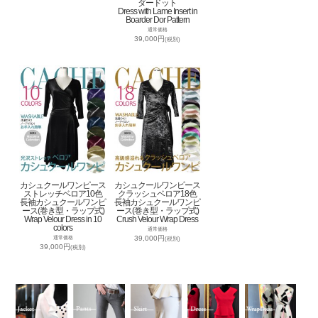
ダードット
Dress with Lame Insert in
Boarder Dor Pattern
通常価格
39,000円
(税別)
カシュクールワンピース
カシュクールワンピース
ストレッチベロア10色
クラッシュベロア18色
長袖カシュクールワンピ
長袖カシュクールワンピ
ース(巻き型・ラップ式)
ース(巻き型・ラップ式)
Wrap Velour Dress in 10
Crush Velour Wrap Dress
colors
通常価格
39,000円
通常価格
(税別)
39,000円
(税別)