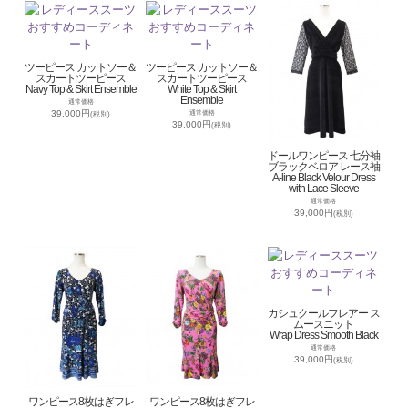
ツーピース カットソー＆
ツーピース カットソー＆
スカートツーピース
スカートツーピース
Navy Top & Skirt Ensemble
White Top & Skirt
Ensemble
通常価格
39,000円
通常価格
(税別)
39,000円
(税別)
ドールワンピース 七分袖
ブラックベロア レース袖
A-line Black Velour Dress
with Lace Sleeve
通常価格
39,000円
(税別)
カシュクールフレアー ス
ムースニット
Wrap Dress Smooth Black
通常価格
39,000円
(税別)
ワンピース8枚はぎフレ
ワンピース8枚はぎフレ