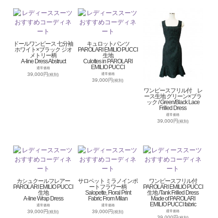
ドールワンピース 七分袖
キュロットパンツ
ホワイト×ブラック ジオ
PAROLARI EMILIO PUCCI
メトリー柄
生地
A-line Dress Abstruct
Culottes in PAROLARI
EMILIO PUCCI
通常価格
39,000円
通常価格
(税別)
39,000円
(税別)
ワンピースフリル付 レ
ース生地 グリーン×ブラ
ック / Green/Black Lace
Frilled Dress
通常価格
39,000円
(税別)
カシュクールフレアー
サロペット ミラノインポ
ワンピースフリル付
PAROLARI EMILIO PUCCI
ートフラワー柄
PAROLARI EMILIO PUCCI
生地
Salopette, Floral Print
生地 /Tank Frilled Dress
A-line Wrap Dress
Fabric From Milan
Made of PAROLARI
EMILIO PUCCI fabric
通常価格
通常価格
39,000円
39,000円
通常価格
(税別)
(税別)
39,000円
(税別)