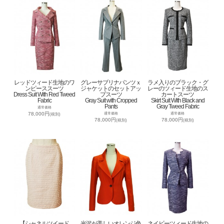
レッドツィード生地のワ
グレーサブリナパンツｘ
ラメ入りのブラック・グ
ンピーススーツ
ジャケットのセットアッ
レーのツィード生地のス
Dress Suit With Red Tweed
プスーツ
カートスーツ
Fabric
Gray Suit with Cropped
Skirt Suit With Black and
Pants
Gray Tweed Fabric
通常価格
78,000円
通常価格
通常価格
(税別)
78,000円
78,000円
(税別)
(税別)
【シャネルツイード
光沢が美しいオレンジ色
ネイビーツィード生地の