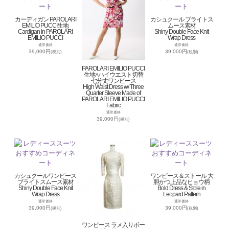
カーディガン PAROLARI
カシュクール ブライトス
EMILIO PUCCI生地
ムース素材
Cardigan in PAROLARI
Shiny Double Face Knit
EMILIO PUCCI
Wrap Dress
通常価格
通常価格
39,000円
39,000円
(税別)
(税別)
PAROLARI EMILIO PUCCI
生地×ハイウエスト切替
七分丈ワンピース
High Waist Dress w/ Three
Quarter Sleeve Made of
PAROLARI EMILIO PUCCI
Fabric
通常価格
39,000円
(税別)
カシュクールワンピース
ワンピース＆ストール 大
ブライトスムース素材
胆かつ上品なヒョウ柄
Shiny Double Face Knit
Bold Dress & Stole in
Wrap Dress
Leopard Pattern
通常価格
通常価格
39,000円
39,000円
(税別)
(税別)
ワンピース ラメ入りボー