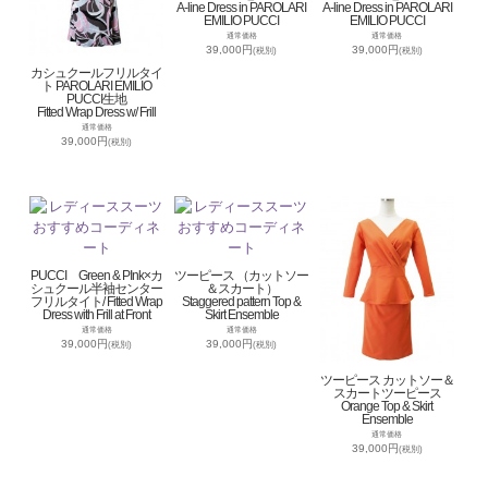
A-line Dress in PAROLARI
A-line Dress in PAROLARI
EMILIO PUCCI
EMILIO PUCCI
通常価格
通常価格
39,000円
39,000円
(税別)
(税別)
カシュクールフリルタイ
ト PAROLARI EMILIO
PUCCI生地
Fitted Wrap Dress w/ Frill
通常価格
39,000円
(税別)
PUCCI Green & PInk×カ
ツーピース （カットソー
シュクール半袖センター
＆スカート）
フリルタイト/ Fitted Wrap
Staggered pattern Top &
Dress with Frill at Front
Skirt Ensemble
通常価格
通常価格
39,000円
39,000円
(税別)
(税別)
ツーピース カットソー＆
スカートツーピース
Orange Top & Skirt
Ensemble
通常価格
39,000円
(税別)