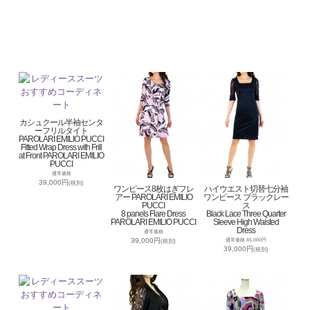
カシュクール半袖センタ
ーフリルタイト
PAROLARI EMILIO PUCCI
Fitted Wrap Dress with Frill
at Front PAROLARI EMILIO
PUCCI
通常価格
39,000円
(税別)
ワンピース8枚はぎフレ
ハイウエスト切替七分袖
アー PAROLARI EMILIO
ワンピース ブラックレー
PUCCI
ス
8 panels Flare Dress
Black Lace Three Quarter
PAROLARI EMILIO PUCCI
Sleeve High Waisted
Dress
通常価格
39,000円
通常価格 45,000円
(税別)
39,000円
(税別)