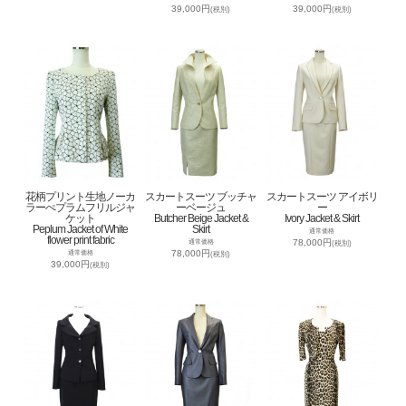
39,000円
39,000円
(税別)
(税別)
花柄プリント生地ノーカ
スカートスーツ ブッチャ
スカートスーツ アイボリ
ラーぺプラムフリルジャ
ーベージュ
ー
ケット
Butcher Beige Jacket &
Ivory Jacket & Skirt
Peplum Jacket of White
Skirt
通常価格
flower print fabric
78,000円
通常価格
(税別)
78,000円
通常価格
(税別)
39,000円
(税別)