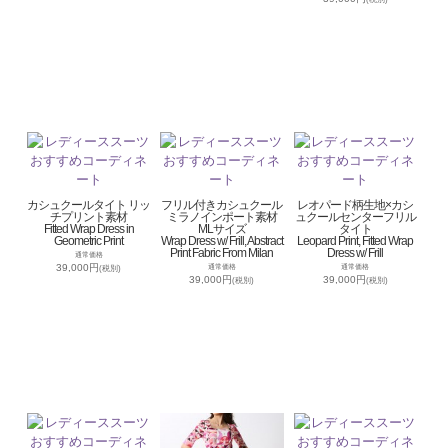
カシュクールタイト リッ
フリル付きカシュクール
レオパード柄生地×カシ
チプリント素材
ミラノインポート素材
ュクールセンターフリル
Fitted Wrap Dress in
MLサイズ
タイト
Geometric Print
Wrap Dress w/ Frill, Abstract
Leopard Print, Fitted Wrap
Print Fabric From Milan
Dress w/ Frill
通常価格
39,000円
通常価格
通常価格
(税別)
39,000円
39,000円
(税別)
(税別)