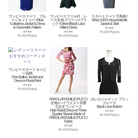
ワンピーススーツ ブル
ワンピースフリル付 レ
スカートスーツ 千鳥柄 /
ージオメトリー / Blue
ース生地 グリーン×ブラ
Wool 100% Houndstooth
Collarless Jacket & Dress
ック / Green/Black Lace
Jacket & Skirt
in Geometric Pattern
Frilled Dress
通常価格
78,000円
通常価格
通常価格
(税別)
78,000円
39,000円
(税別)
(税別)
ワンピーススーツ ネイビ
ー花柄
One Button Jacket and
Dress in Floral Print
通常価格
78,000円
(税別)
PAROLARI EMILIO PUCCI
ボレロジャケット ブラッ
生地×ハイウエスト切替
クレース
七分丈ワンピース
Black Lace Bolero
High Waist Dress w/ Three
通常価格
Quarter Sleeve Made of
39,000円
(税別)
PAROLARI EMILIO PUCCI
Fabric
通常価格
39,000円
(税別)