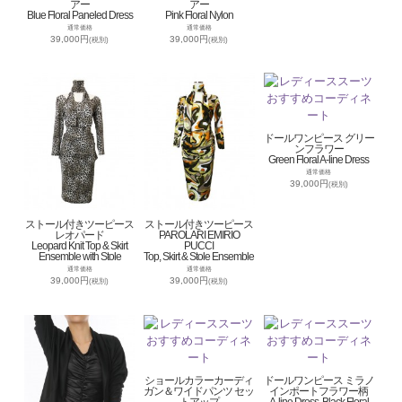
アー
アー
Blue Floral Paneled Dress
Pink Floral Nylon
通常価格
通常価格
39,000円
39,000円
(税別)
(税別)
ドールワンピース グリー
ンフラワー
Green Floral A-line Dress
通常価格
39,000円
(税別)
ストール付きツーピース
ストール付きツーピース
レオパード
PAROLARI EMIRIO
Leopard Knit Top & Skirt
PUCCI
Ensemble with Stole
Top, Skirt & Stole Ensemble
通常価格
通常価格
39,000円
39,000円
(税別)
(税別)
ショールカラーカーディ
ドールワンピース ミラノ
ガン＆ワイドパンツ セッ
インポートフラワー柄
トアップ
A-line Dress, Black Floral