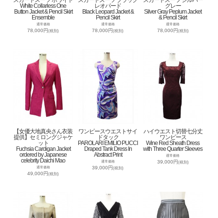
White Collarless One
レオパード
グレー
Button Jacket & Pencil Skirt
Black Leopard Jacket &
Silver Gray Peplum Jacket
Ensemble
Pencil Skirt
& Pencil Skirt
通常価格
通常価格
通常価格
78,000円
78,000円
78,000円
(税別)
(税別)
(税別)
【女優大地真央さん衣装
ワンピースウエストサイ
ハイウエスト切替七分丈
提供】セミロングジャケ
ドタック
ワンピース
ット
PAROLARI EMILIO PUCCI
Wine Red Sheath Dress
Fuchsia Cardigan Jacket
Draped Tank Dress In
with Three Quarter Sleeves
ordered by Japanese
Abstract Print
通常価格
celebrity Daichi Mao
39,000円
通常価格
(税別)
39,000円
通常価格
(税別)
49,000円
(税別)