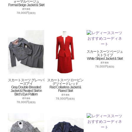
ォーマルベージュ
Formal Beige Jacket & Skirt
通常価格
78,000円
(税別)
スカートスーツ ベージュ
ストライプ
White Striped Jacket & Skirt
通常価格
78,000円
(税別)
スカートスーツ グレーバ
スカートスーツ ロービン
ーズアイ
グツイードレッド
Gray Double Breasted
Red Collarless Jacket &
Jacket & Pleated Skirt in
Flared Skirt
Bird’s Eye Pattern
通常価格
78,000円
通常価格
(税別)
78,000円
(税別)