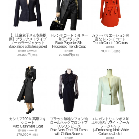
【川上麻衣子さん衣装提
トレンチコート シルキー
カラーバリエーション豊
供】ブラックストライプ
加工ブラック
富なトレンチコート
ノーカラージャケット
Black Polyester Silk
Trench Coat in 10 Colors
Black stripe collarless jacket
Processed Trench Coat
通常価格
79,000円
通常価格 120,000円
通常価格
(税別)
39,000円
79,000円
(税別)
(税別)
カシミア100％ 高級マキ
ブラック無地シフォン袖
エレガントなエンボス加
シコート
ロールネックフロントフ
工生地のホワイトノーカ
Maxi Cashmere Coat
リルワンピース
ラージャケッ
Role Neck Front Frill Dress
ト/Embossing fabric White
通常価格 170,000円
with Chiffon Sleeves
Collarless Jacket
170,000円
(税別)
通常価格
通常価格