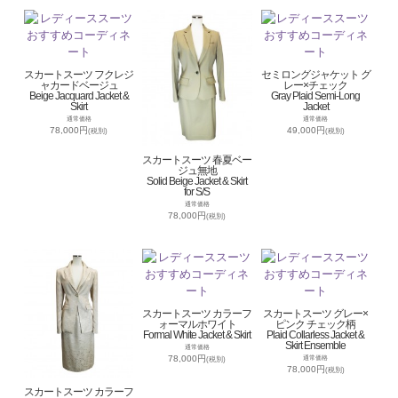
スカートスーツ フクレジ
セミロングジャケット グ
ャカードベージュ
レー×チェック
Beige Jacquard Jacket &
Gray Plaid Semi-Long
Skirt
Jacket
通常価格
通常価格
78,000円
49,000円
(税別)
(税別)
スカートスーツ 春夏ベー
ジュ無地
Solid Beige Jacket & Skirt
for S/S
通常価格
78,000円
(税別)
スカートスーツ カラーフ
スカートスーツ グレー×
ォーマルホワイト
ピンク チェック柄
Formal White Jacket & Skirt
Plaid Collarless Jacket &
Skirt Ensemble
通常価格
78,000円
通常価格
(税別)
78,000円
(税別)
スカートスーツ カラーフ