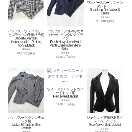
ワンピーススーツ シャン
タンドット
Shantung Dot Jacket &
Dress
通常価格
78,000円
(税別)
パンツスーツ アイボリー
パンツスーツ 爽やかなネ
とブラックの千鳥格子柄
イビーにピンクのストラ
Jacket & Pants in
イプ
Houndstooth Pattern,
Fresh Navy Jacket And
Ivory & Black
Pants Ensemble in Pink
Stripe
通常価格
78,000円
通常価格
(税別)
78,000円
(税別)
ツイードジャケット ツイ
ードドット柄
Red Tweed Jacket
通常価格
39,000円
(税別)
パンツスーツ グレンチェ
ジャケット 重量感あるグ
ック柄
レーベルベット
Jacket & Pants in Glen
Gray Velvet Solid Jacket
Pattern
通常価格