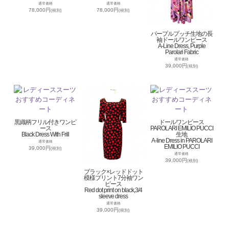
通常価格
通常価格
78,000円
78,000円
(税別)
(税別)
パープルプッチ生地の長
袖ドールワンピース
A-Line Dress, Purple
Parolari Fabric
通常価格
39,000円
(税別)
黒織柄フリル付きワンピ
ドールワンピース
ース
PAROLARI EMILIO PUCCI
Black Dress With Frill
生地
A-line Dress in PAROLARI
通常価格
EMILIO PUCCI
39,000円
(税別)
通常価格
39,000円
(税別)
ブラック×レッドドット
模様プリント7分袖ワン
ピース
Red dot print on black,3/4
sleeve dress
通常価格
39,000円
(税別)