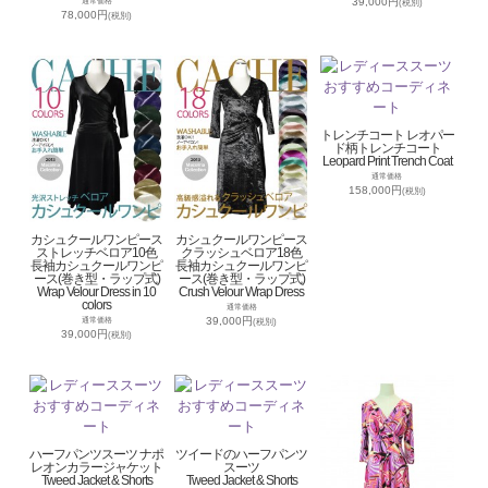
39,000円
通常価格
(税別)
78,000円
(税別)
トレンチコート レオパー
ド柄トレンチコート
Leopard Print Trench Coat
通常価格
158,000円
(税別)
カシュクールワンピース
カシュクールワンピース
ストレッチベロア10色
クラッシュベロア18色
長袖カシュクールワンピ
長袖カシュクールワンピ
ース(巻き型・ラップ式)
ース(巻き型・ラップ式)
Wrap Velour Dress in 10
Crush Velour Wrap Dress
colors
通常価格
39,000円
通常価格
(税別)
39,000円
(税別)
ハーフパンツスーツ ナポ
ツイードのハーフパンツ
レオンカラージャケット
スーツ
Tweed Jacket & Shorts
Tweed Jacket & Shorts