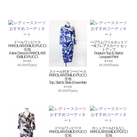
ドールワンピース
ぺプラムフリルカットソ
PAROLARI EMILIO PUCCI
ー&フレアスカート セッ
生地
トアップ
A-line Dress in PAROLARI
Peplum Top & Skirt in
EMILIO PUCCI
Leopard Print
通常価格
通常価格
39,000円
39,000円
(税別)
(税別)
ストール付きツーピース
PAROLARI EMILIO PUCCI
生地
Top, Skirt & Stole Ensemble
通常価格
39,000円
(税別)
ドールワンピース
カシュクールひもなし
PAROLARI EMILIO PUCCI
PAROLARI EMILIO PUCCI
生地
生地