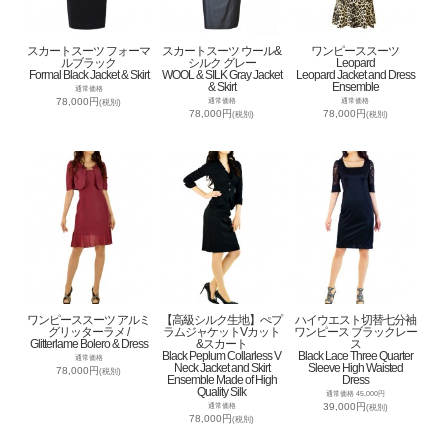
スカートスーツ フォーマ
スカートスーツ ウール&
ワンピーススーツ
ルブラック
シルク グレー
Leopard
Formal Black Jacket & Skirt
WOOL & SILK Gray Jacket
Leopard Jacket and Dress
& Skirt
Ensemble
通常価格
78,000円
通常価格
通常価格
(税別)
78,000円
78,000円
(税別)
(税別)
ワンピーススーツ アルミ
【高級シルク生地】ぺプ
ハイウエスト切替七分袖
グリッターラメ /
ラムジャケットVカット
ワンピース ブラックレー
Glitterlame Bolero & Dress
&スカート
ス
Black Peplum Collarless V
Black Lace Three Quarter
通常価格
Neck Jacket and Skirt
Sleeve High Waisted
78,000円
(税別)
Ensemble Made of High
Dress
Quality Silk
通常価格 45,000円
39,000円
通常価格
(税別)
78,000円
(税別)