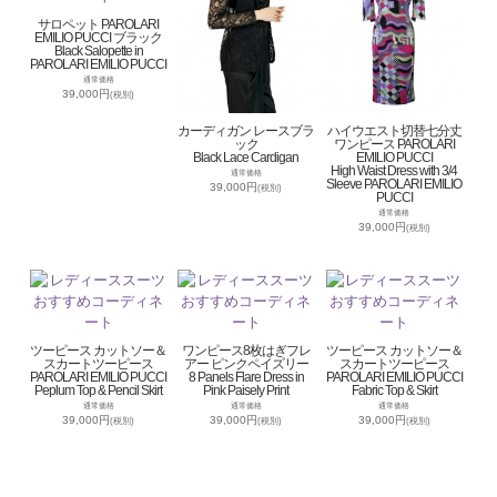
サロペット PAROLARI
EMILIO PUCCI ブラック
Black Salopette in
PAROLARI EMILIO PUCCI
通常価格
39,000円
(税別)
カーディガン レースブラ
ハイウエスト切替七分丈
ック
ワンピース PAROLARI
Black Lace Cardigan
EMILIO PUCCI
High Waist Dress with 3/4
通常価格
Sleeve PAROLARI EMILIO
39,000円
(税別)
PUCCI
通常価格
39,000円
(税別)
ツーピース カットソー＆
ワンピース8枚はぎフレ
ツーピース カットソー＆
スカートツーピース
アー ピンクペイズリー
スカートツーピース
PAROLARI EMILIO PUCCI
8 Panels Flare Dress in
PAROLARI EMILIO PUCCI
Peplum Top & Pencil Skirt
Pink Paisely Print
Fabric Top & Skirt
通常価格
通常価格
通常価格
39,000円
39,000円
39,000円
(税別)
(税別)
(税別)