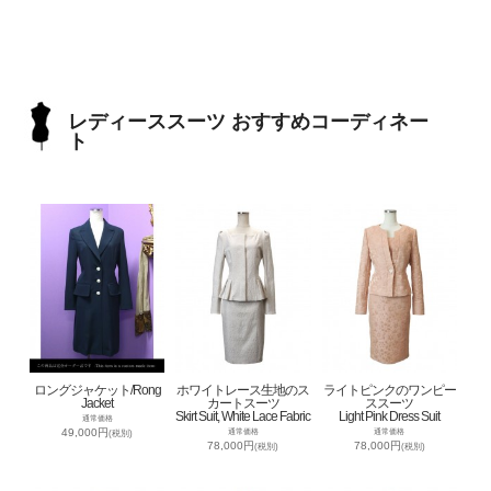
レディーススーツ おすすめコーディネー
ト
ロングジャケット/Rong
ホワイトレース生地のス
ライトピンクのワンピー
Jacket
カートスーツ
ススーツ
Skirt Suit, White Lace Fabric
Light Pink Dress Suit
通常価格
49,000円
通常価格
通常価格
(税別)
78,000円
78,000円
(税別)
(税別)