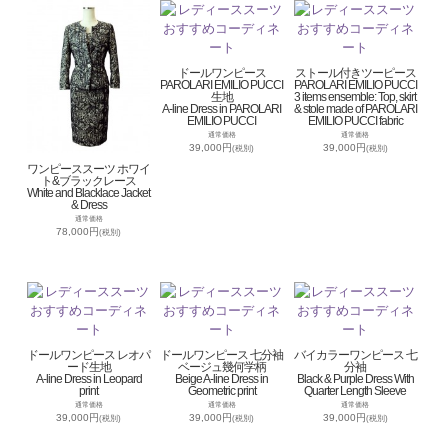
ドールワンピース
ストール付きツーピース
PAROLARI EMILIO PUCCI
PAROLARI EMILIO PUCCI
生地
3 items ensemble: Top, skirt
A-line Dress in PAROLARI
& stole made of PAROLARI
EMILIO PUCCI
EMILIO PUCCI fabric
通常価格
通常価格
39,000円
39,000円
(税別)
(税別)
ワンピーススーツ ホワイ
ト&ブラックレース
White and Blacklace Jacket
& Dress
通常価格
78,000円
(税別)
ドールワンピース レオパ
ドールワンピース 七分袖
バイカラーワンピース 七
ード生地
ベージュ幾何学柄
分袖
A-line Dress in Leopard
Beige A-line Dress in
Black & Purple Dress With
print
Geometric print
Quarter Length Sleeve
通常価格
通常価格
通常価格
39,000円
39,000円
39,000円
(税別)
(税別)
(税別)