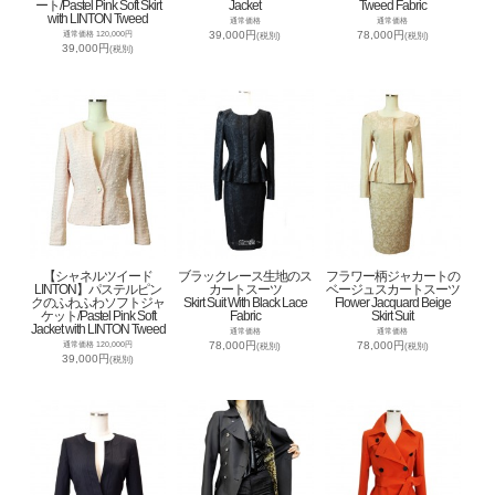
ート/Pastel Pink Soft Skirt
Jacket
Tweed Fabric
with LINTON Tweed
通常価格
通常価格
39,000円
78,000円
通常価格 120,000円
(税別)
(税別)
39,000円
(税別)
【シャネルツイード
ブラックレース生地のス
フラワー柄ジャカートの
LINTON】パステルピン
カートスーツ
ベージュスカートスーツ
クのふわふわソフトジャ
Skirt Suit With Black Lace
Flower Jacquard Beige
ケット/Pastel Pink Soft
Fabric
Skirt Suit
Jacket with LINTON Tweed
通常価格
通常価格
78,000円
78,000円
通常価格 120,000円
(税別)
(税別)
39,000円
(税別)