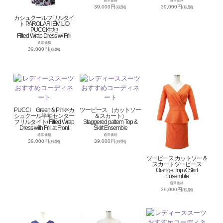
通常価格
通常価格
39,000円
39,000円
(税別)
(税別)
カシュクールフリルタイ
ト PAROLARI EMILIO
PUCCI生地
Fitted Wrap Dress w/ Frill
通常価格
39,000円
(税別)
PUCCI Green & PInk×カ
ツーピース （カットソー
シュクール半袖センター
＆スカート）
フリルタイト/ Fitted Wrap
Staggered pattern Top &
Dress with Frill at Front
Skirt Ensemble
通常価格
通常価格
39,000円
39,000円
(税別)
(税別)
ツーピース カットソー＆
スカートツーピース
Orange Top & Skirt
Ensemble
通常価格
39,000円
(税別)