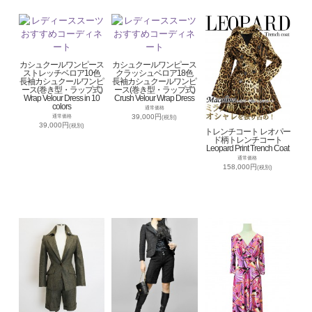
カシュクールワンピース
カシュクールワンピース
ストレッチベロア10色
クラッシュベロア18色
長袖カシュクールワンピ
長袖カシュクールワンピ
ース(巻き型・ラップ式)
ース(巻き型・ラップ式)
Wrap Velour Dress in 10
Crush Velour Wrap Dress
colors
通常価格
39,000円
通常価格
(税別)
39,000円
(税別)
トレンチコート レオパー
ド柄トレンチコート
Leopard Print Trench Coat
通常価格
158,000円
(税別)