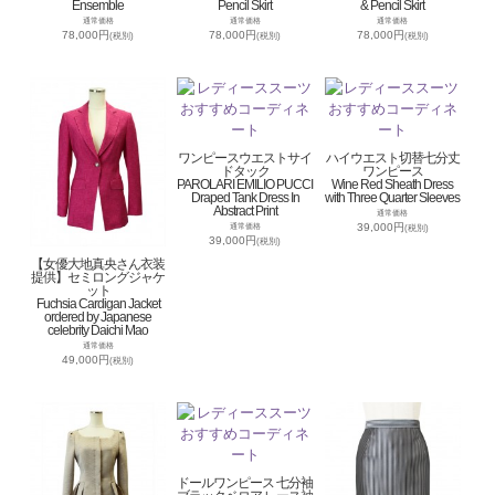
Ensemble
Pencil Skirt
& Pencil Skirt
通常価格
通常価格
通常価格
78,000円
78,000円
78,000円
(税別)
(税別)
(税別)
ワンピースウエストサイ
ハイウエスト切替七分丈
ドタック
ワンピース
PAROLARI EMILIO PUCCI
Wine Red Sheath Dress
Draped Tank Dress In
with Three Quarter Sleeves
Abstract Print
通常価格
39,000円
通常価格
(税別)
39,000円
(税別)
【女優大地真央さん衣装
提供】セミロングジャケ
ット
Fuchsia Cardigan Jacket
ordered by Japanese
celebrity Daichi Mao
通常価格
49,000円
(税別)
ドールワンピース 七分袖