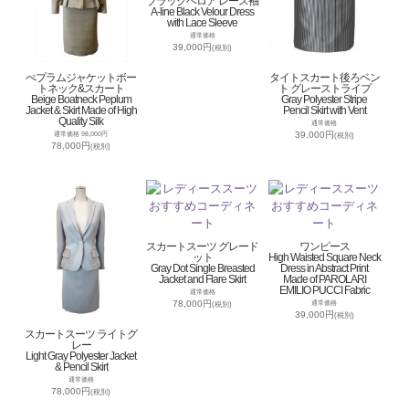
ブラックベロア レース袖
A-line Black Velour Dress
with Lace Sleeve
通常価格
39,000円
(税別)
ぺプラムジャケットボー
タイトスカート後ろベン
トネック&スカート
ト グレーストライプ
Beige Boatneck Peplum
Gray Polyester Stripe
Jacket & Skirt Made of High
Pencil Skirt with Vent
Quality Silk
通常価格
39,000円
通常価格 98,000円
(税別)
78,000円
(税別)
スカートスーツ グレード
ワンピース
ット
High Waisted Square Neck
Gray Dot Single Breasted
Dress in Abstract Print
Jacket and Flare Skirt
Made of PAROLARI
EMILIO PUCCI Fabric
通常価格
78,000円
通常価格
(税別)
39,000円
(税別)
スカートスーツ ライトグ
レー
Light Gray Polyester Jacket
& Pencil Skirt
通常価格
78,000円
(税別)