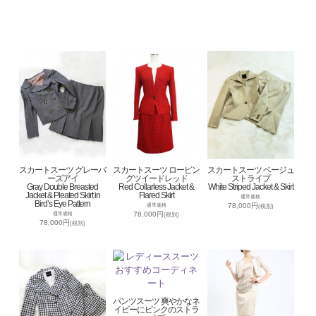
スカートスーツ グレーバ
スカートスーツ ロービン
スカートスーツ ベージュ
ーズアイ
グツイードレッド
ストライプ
Gray Double Breasted
Red Collarless Jacket &
White Striped Jacket & Skirt
Jacket & Pleated Skirt in
Flared Skirt
通常価格
Bird’s Eye Pattern
78,000円
通常価格
(税別)
78,000円
通常価格
(税別)
78,000円
(税別)
パンツスーツ 爽やかなネ
イビーにピンクのストラ