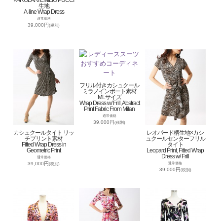
PAROLARI EMILIO PUCCI
生地
A-line Wrap Dress
通常価格
39,000円
(税別)
フリル付きカシュクール
ミラノインポート素材
MLサイズ
Wrap Dress w/ Frill, Abstract
Print Fabric From Milan
通常価格
39,000円
(税別)
カシュクールタイト リッ
レオパード柄生地×カシ
チプリント素材
ュクールセンターフリル
Fitted Wrap Dress in
タイト
Geometric Print
Leopard Print, Fitted Wrap
Dress w/ Frill
通常価格
39,000円
通常価格
(税別)
39,000円
(税別)