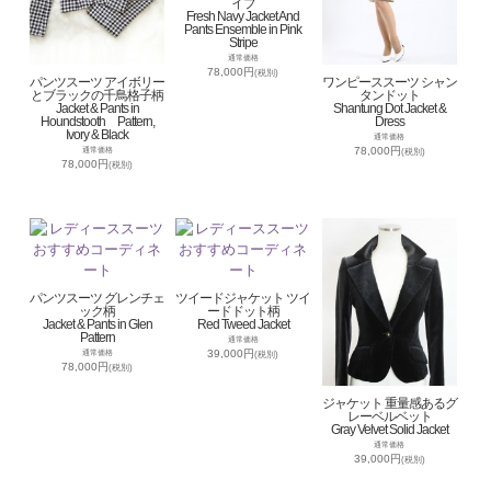
イプ
Fresh Navy Jacket And
Pants Ensemble in Pink
Stripe
通常価格
78,000円
(税別)
パンツスーツ アイボリー
ワンピーススーツ シャン
とブラックの千鳥格子柄
タンドット
Jacket & Pants in
Shantung Dot Jacket &
Houndstooth Pattern,
Dress
Ivory & Black
通常価格
78,000円
通常価格
(税別)
78,000円
(税別)
パンツスーツ グレンチェ
ツイードジャケット ツイ
ック柄
ードドット柄
Jacket & Pants in Glen
Red Tweed Jacket
Pattern
通常価格
39,000円
通常価格
(税別)
78,000円
(税別)
ジャケット 重量感あるグ
レーベルベット
Gray Velvet Solid Jacket
通常価格
39,000円
(税別)