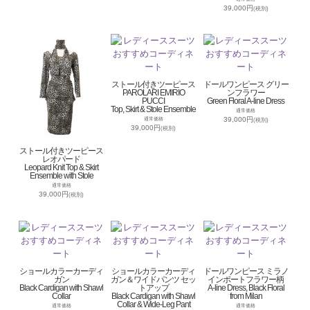
39,000円
(税別)
ストール付きツーピース
ドールワンピース グリー
PAROLARI EMIRIO
ンフラワー
PUCCI
Green Floral A-line Dress
Top, Skirt & Stole Ensemble
通常価格
39,000円
通常価格
(税別)
39,000円
(税別)
ストール付きツーピース
レオパード
Leopard Knit Top & Skirt
Ensemble with Stole
通常価格
39,000円
(税別)
ショールカラーカーディ
ショールカラーカーディ
ドールワンピース ミラノ
ガン
ガン＆ワイドパンツ セッ
インポートフラワー柄
Black Cardigan with Shawl
トアップ
A-line Dress, Black Floral
Collar
Black Cardigan with Shawl
from Milan
Collar & Wide-Leg Pant
通常価格
通常価格