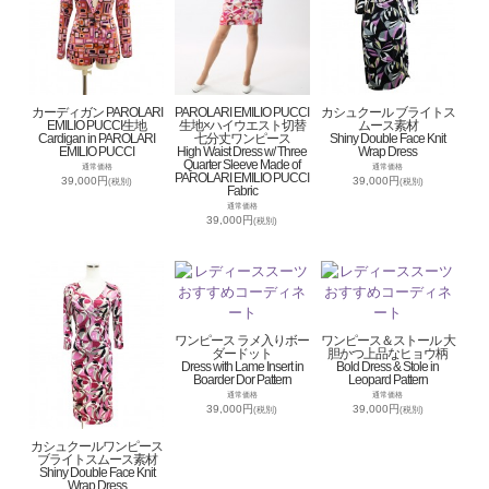
カーディガン PAROLARI
PAROLARI EMILIO PUCCI
カシュクール ブライトス
EMILIO PUCCI生地
生地×ハイウエスト切替
ムース素材
Cardigan in PAROLARI
七分丈ワンピース
Shiny Double Face Knit
EMILIO PUCCI
High Waist Dress w/ Three
Wrap Dress
Quarter Sleeve Made of
通常価格
通常価格
PAROLARI EMILIO PUCCI
39,000円
39,000円
(税別)
(税別)
Fabric
通常価格
39,000円
(税別)
ワンピース ラメ入りボー
ワンピース＆ストール 大
ダードット
胆かつ上品なヒョウ柄
Dress with Lame Insert in
Bold Dress & Stole in
Boarder Dor Pattern
Leopard Pattern
通常価格
通常価格
39,000円
39,000円
(税別)
(税別)
カシュクールワンピース
ブライトスムース素材
Shiny Double Face Knit
Wrap Dress