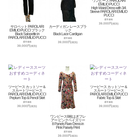
ワンピース PAROLARI
EMILIO PUCCI
High Waist Dress with 3/4
Sleeve PAROLARI EMILIO
PUCCI
通常価格
39,000円
(税別)
サロペット PAROLARI
カーディガン レースブラ
EMILIO PUCCI ブラック
ック
Black Salopette in
Black Lace Cardigan
PAROLARI EMILIO PUCCI
通常価格
39,000円
通常価格
(税別)
39,000円
(税別)
ツーピース カットソー＆
ツーピース カットソー＆
スカートツーピース
スカートツーピース
PAROLARI EMILIO PUCCI
PAROLARI EMILIO PUCCI
Peplum Top & Pencil Skirt
Fabric Top & Skirt
通常価格
通常価格
39,000円
39,000円
(税別)
(税別)
ワンピース8枚はぎフレ
アー ピンクペイズリー
8 Panels Flare Dress in
Pink Paisely Print
通常価格
39,000円
(税別)