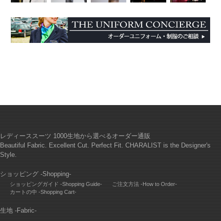
レディーススーツ 1000生地から選べるオーダー通販
Beautiful Fabric. Excellent Cut. Perfect Fit. CHARALIST is the Designer's
Style.
ショッピング -Shopping-
ショッピングガイド -Shopping Guide-
ご注文方法 -How to Order-
カートの中 -Shopping Cart-
生地 -Fabric-