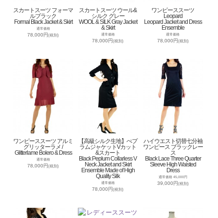
スカートスーツ フォーマ
スカートスーツ ウール&
ワンピーススーツ
ルブラック
シルク グレー
Leopard
Formal Black Jacket & Skirt
WOOL & SILK Gray Jacket
Leopard Jacket and Dress
& Skirt
Ensemble
通常価格
78,000円
通常価格
通常価格
(税別)
78,000円
78,000円
(税別)
(税別)
ワンピーススーツ アルミ
【高級シルク生地】ぺプ
ハイウエスト切替七分袖
グリッターラメ /
ラムジャケットVカット
ワンピース ブラックレー
Glitterlame Bolero & Dress
&スカート
ス
Black Peplum Collarless V
Black Lace Three Quarter
通常価格
Neck Jacket and Skirt
Sleeve High Waisted
78,000円
(税別)
Ensemble Made of High
Dress
Quality Silk
通常価格 45,000円
39,000円
通常価格
(税別)
78,000円
(税別)