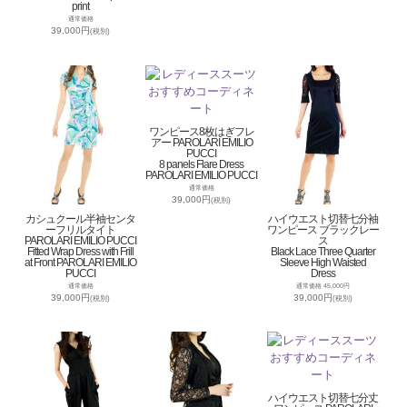
print
通常価格
39,000円
(税別)
ワンピース8枚はぎフレ
アー PAROLARI EMILIO
PUCCI
8 panels Flare Dress
PAROLARI EMILIO PUCCI
通常価格
39,000円
(税別)
カシュクール半袖センタ
ハイウエスト切替七分袖
ーフリルタイト
ワンピース ブラックレー
PAROLARI EMILIO PUCCI
ス
Fitted Wrap Dress with Frill
Black Lace Three Quarter
at Front PAROLARI EMILIO
Sleeve High Waisted
PUCCI
Dress
通常価格
通常価格 45,000円
39,000円
39,000円
(税別)
(税別)
ハイウエスト切替七分丈