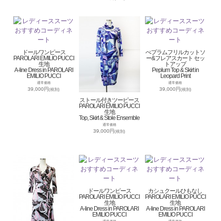
ドールワンピース
ぺプラムフリルカットソ
PAROLARI EMILIO PUCCI
ー&フレアスカート セッ
生地
トアップ
A-line Dress in PAROLARI
Peplum Top & Skirt in
EMILIO PUCCI
Leopard Print
通常価格
通常価格
39,000円
39,000円
(税別)
(税別)
ストール付きツーピース
PAROLARI EMILIO PUCCI
生地
Top, Skirt & Stole Ensemble
通常価格
39,000円
(税別)
ドールワンピース
カシュクールひもなし
PAROLARI EMILIO PUCCI
PAROLARI EMILIO PUCCI
生地
生地
A-line Dress in PAROLARI
A-line Dress in PAROLARI
EMILIO PUCCI
EMILIO PUCCI