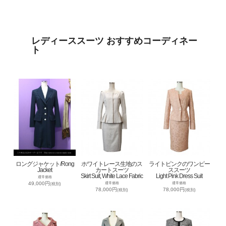
レディーススーツ おすすめコーディネー
ト
ロングジャケット/Rong
ホワイトレース生地のス
ライトピンクのワンピー
Jacket
カートスーツ
ススーツ
Skirt Suit, White Lace Fabric
Light Pink Dress Suit
通常価格
49,000円
通常価格
通常価格
(税別)
78,000円
78,000円
(税別)
(税別)