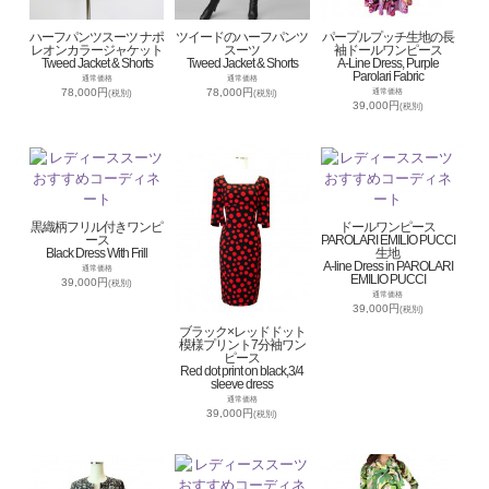
ハーフパンツスーツ ナポ
ツイードのハーフパンツ
パープルプッチ生地の長
レオンカラージャケット
スーツ
袖ドールワンピース
Tweed Jacket & Shorts
Tweed Jacket & Shorts
A-Line Dress, Purple
Parolari Fabric
通常価格
通常価格
78,000円
78,000円
通常価格
(税別)
(税別)
39,000円
(税別)
黒織柄フリル付きワンピ
ドールワンピース
ース
PAROLARI EMILIO PUCCI
Black Dress With Frill
生地
A-line Dress in PAROLARI
通常価格
EMILIO PUCCI
39,000円
(税別)
通常価格
39,000円
(税別)
ブラック×レッドドット
模様プリント7分袖ワン
ピース
Red dot print on black,3/4
sleeve dress
通常価格
39,000円
(税別)