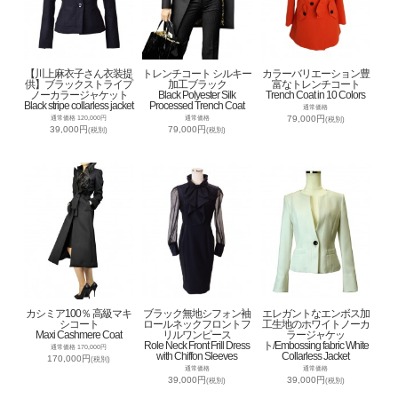
【川上麻衣子さん衣装提
トレンチコート シルキー
カラーバリエーション豊
供】ブラックストライプ
加工ブラック
富なトレンチコート
ノーカラージャケット
Black Polyester Silk
Trench Coat in 10 Colors
Black stripe collarless jacket
Processed Trench Coat
通常価格
79,000円
通常価格 120,000円
通常価格
(税別)
39,000円
79,000円
(税別)
(税別)
カシミア100％ 高級マキ
ブラック無地シフォン袖
エレガントなエンボス加
シコート
ロールネックフロントフ
工生地のホワイトノーカ
Maxi Cashmere Coat
リルワンピース
ラージャケッ
Role Neck Front Frill Dress
ト/Embossing fabric White
通常価格 170,000円
with Chiffon Sleeves
Collarless Jacket
170,000円
(税別)
通常価格
通常価格
39,000円
39,000円
(税別)
(税別)