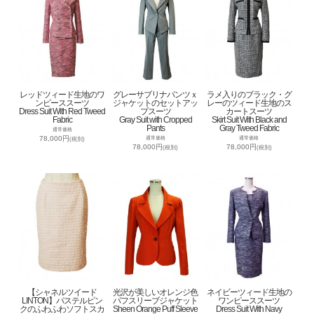
レッドツィード生地のワ
グレーサブリナパンツｘ
ラメ入りのブラック・グ
ンピーススーツ
ジャケットのセットアッ
レーのツィード生地のス
Dress Suit With Red Tweed
プスーツ
カートスーツ
Fabric
Gray Suit with Cropped
Skirt Suit With Black and
Pants
Gray Tweed Fabric
通常価格
78,000円
通常価格
通常価格
(税別)
78,000円
78,000円
(税別)
(税別)
【シャネルツイード
光沢が美しいオレンジ色
ネイビーツィード生地の
LINTON】パステルピン
パフスリーブジャケット
ワンピーススーツ
クのふわふわソフトスカ
Sheen Orange Puff Sleeve
Dress Suit With Navy