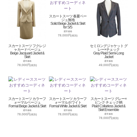
スカートスーツ 春夏ベー
ジュ無地
Solid Beige Jacket & Skirt
for S/S
通常価格
78,000円
(税別)
スカートスーツ フクレジ
セミロングジャケット グ
ャカードベージュ
レー×チェック
Beige Jacquard Jacket &
Gray Plaid Semi-Long
Skirt
Jacket
通常価格
通常価格
78,000円
49,000円
(税別)
(税別)
スカートスーツ カラーフ
スカートスーツ カラーフ
スカートスーツ グレー×
ォーマルベージュ
ォーマルホワイト
ピンク チェック柄
Formal Beige Jacket & Skirt
Formal White Jacket & Skirt
Plaid Collarless Jacket &
Skirt Ensemble
通常価格
通常価格
78,000円
78,000円
通常価格
(税別)
(税別)
78,000円
(税別)