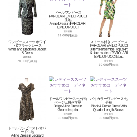
ドールワンピース
PAROLARI EMILIO PUCCI
生地
A-line Dress in PAROLARI
EMILIO PUCCI
通常価格
39,000円
(税別)
ワンピーススーツ ホワイ
ストール付きツーピース
ト&ブラックレース
PAROLARI EMILIO PUCCI
White and Blacklace Jacket
3 items ensemble: Top, skirt
& Dress
& stole made of PAROLARI
EMILIO PUCCI fabric
通常価格
78,000円
通常価格
(税別)
39,000円
(税別)
ドールワンピース 七分袖
バイカラーワンピース 七
ベージュ幾何学柄
分袖
Beige A-line Dress in
Black & Purple Dress With
Geometric print
Quarter Length Sleeve
通常価格
通常価格
39,000円
39,000円
(税別)
(税別)
ドールワンピース レオパ
ード生地
A-line Dress in Leopard