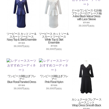
ドールワンピース 七分袖
ブラックベロア レース袖
A-line Black Velour Dress
with Lace Sleeve
通常価格
39,000円
(税別)
ツーピース カットソー＆
ツーピース カットソー＆
スカートツーピース
スカートツーピース
Navy Top & Skirt Ensemble
White Top & Skirt
Ensemble
通常価格
39,000円
通常価格
(税別)
39,000円
(税別)
ワンピース8枚はぎフレ
ワンピース8枚はぎフレ
アー
アー
Blue Floral Paneled Dress
Pink Floral Nylon
通常価格
通常価格
39,000円
39,000円
(税別)
(税別)
カシュクールフレアー ス
ムースニット
Wrap Dress Smooth Black
通常価格