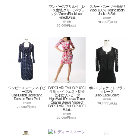
ワンピースフリル付 レ
スカートスーツ 千鳥柄 /
ース生地 グリーン×ブラ
Wool 100% Houndstooth
ック / Green/Black Lace
Jacket & Skirt
Frilled Dress
通常価格
78,000円
通常価格
(税別)
39,000円
(税別)
ワンピーススーツ ネイビ
PAROLARI EMILIO PUCCI
ボレロジャケット ブラッ
ー花柄
生地×ハイウエスト切替
クレース
One Button Jacket and
七分丈ワンピース
Black Lace Bolero
Dress in Floral Print
High Waist Dress w/ Three
通常価格
Quarter Sleeve Made of
39,000円
通常価格
(税別)
PAROLARI EMILIO PUCCI
78,000円
(税別)
Fabric
通常価格
39,000円
(税別)