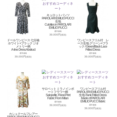
キュロットパンツ
PAROLARI EMILIO PUCCI
生地
Culottes in PAROLARI
EMILIO PUCCI
通常価格
39,000円
(税別)
ドールワンピース 七分袖
ワンピースフリル付 レ
ホワイト×ブラック ジオ
ース生地 グリーン×ブラ
メトリー柄
ック / Green/Black Lace
A-line Dress Abstruct
Frilled Dress
通常価格
通常価格
39,000円
39,000円
(税別)
(税別)
サロペット ミラノインポ
ワンピースフリル付
ートフラワー柄
PAROLARI EMILIO PUCCI
Salopette, Floral Print
生地 /Tank Frilled Dress
Fabric From Milan
Made of PAROLARI
EMILIO PUCCI fabric
通常価格
39,000円
通常価格
(税別)
39,000円
(税別)
カシュクールフレアー