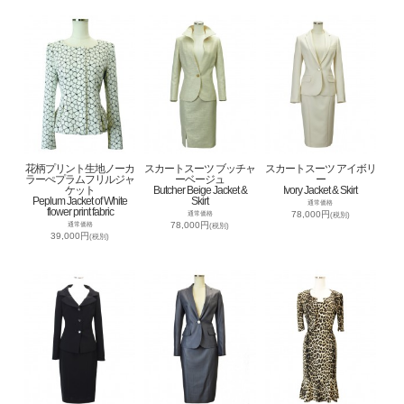
花柄プリント生地ノーカ
スカートスーツ ブッチャ
スカートスーツ アイボリ
ラーぺプラムフリルジャ
ーベージュ
ー
ケット
Butcher Beige Jacket &
Ivory Jacket & Skirt
Peplum Jacket of White
Skirt
通常価格
flower print fabric
78,000円
通常価格
(税別)
78,000円
通常価格
(税別)
39,000円
(税別)