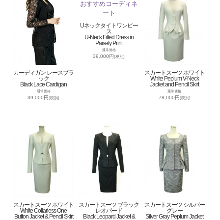
Uネックタイトワンピー
ス
U-Neck Fitted Dress in
Paisely Print
通常価格
39,000円
(税別)
カーディガン レースブラ
スカートスーツ ホワイト
ック
White Peplum V-Neck
Black Lace Cardigan
Jacket and Pencil Skirt
通常価格
通常価格
39,000円
78,000円
(税別)
(税別)
スカートスーツ ホワイト
スカートスーツ ブラック
スカートスーツ シルバー
White Collarless One
レオパード
グレー
Button Jacket & Pencil Skirt
Black Leopard Jacket &
Silver Gray Peplum Jacket