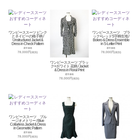
ワンピーススーツ ピンク
ワンピーススーツ ブラ
とネイビーの格子柄 /
ック×レッドS字柄生地 /
Unstructured Jacket &
Bolero & Dress Ensemble
Dress in Check Pattern
in S-Letter Print
通常価格
通常価格
78,000円
78,000円
(税別)
(税別)
ワンピーススーツ ブラッ
ク×ホワイト 花柄 / Jacket
& Dress in Floral Print
通常価格
78,000円
(税別)
ワンピーススーツ ブル
ージオメトリー / Blue
Collarless Jacket & Dress
in Geometric Pattern
通常価格
78,000円
(税別)