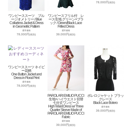
78,000円
(税別)
ワンピーススーツ ブル
ワンピースフリル付 レ
ージオメトリー / Blue
ース生地 グリーン×ブラ
Collarless Jacket & Dress
ック / Green/Black Lace
in Geometric Pattern
Frilled Dress
通常価格
通常価格
78,000円
39,000円
(税別)
(税別)
ワンピーススーツ ネイビ
ー花柄
One Button Jacket and
Dress in Floral Print
通常価格
78,000円
(税別)
PAROLARI EMILIO PUCCI
ボレロジャケット ブラッ
生地×ハイウエスト切替
クレース
七分丈ワンピース
Black Lace Bolero
High Waist Dress w/ Three
通常価格
Quarter Sleeve Made of
39,000円
(税別)
PAROLARI EMILIO PUCCI
Fabric
通常価格
39,000円
(税別)