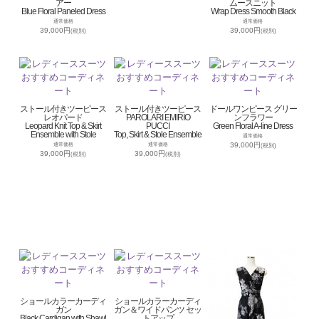
アー
ムースニット
Blue Floral Paneled Dress
Wrap Dress Smooth Black
通常価格
通常価格
39,000円
39,000円
(税別)
(税別)
ストール付きツーピース
ストール付きツーピース
ドールワンピース グリー
レオパード
PAROLARI EMIRIO
ンフラワー
Leopard Knit Top & Skirt
PUCCI
Green Floral A-line Dress
Ensemble with Stole
Top, Skirt & Stole Ensemble
通常価格
39,000円
通常価格
通常価格
(税別)
39,000円
39,000円
(税別)
(税別)
ショールカラーカーディ
ショールカラーカーディ
ガン
ガン＆ワイドパンツ セッ
Black Cardigan with Shawl
トアップ