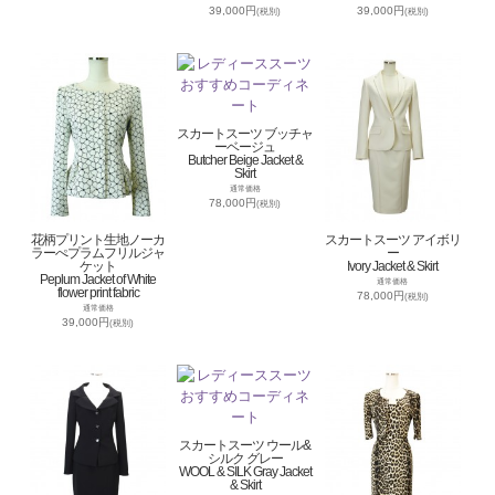
39,000円
39,000円
(税別)
(税別)
スカートスーツ ブッチャ
ーベージュ
Butcher Beige Jacket &
Skirt
通常価格
78,000円
(税別)
花柄プリント生地ノーカ
スカートスーツ アイボリ
ラーぺプラムフリルジャ
ー
ケット
Ivory Jacket & Skirt
Peplum Jacket of White
通常価格
flower print fabric
78,000円
(税別)
通常価格
39,000円
(税別)
スカートスーツ ウール&
シルク グレー
WOOL & SILK Gray Jacket
& Skirt