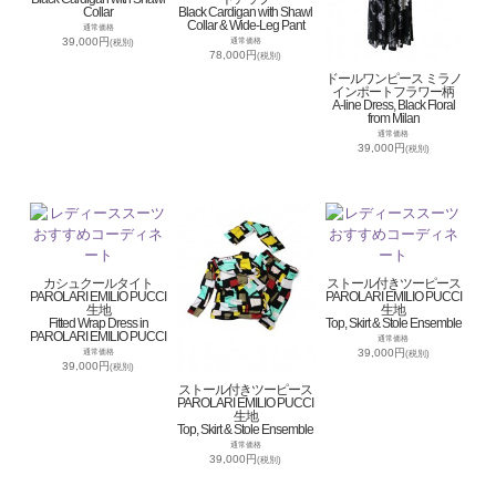
Collar
Black Cardigan with Shawl
Collar & Wide-Leg Pant
通常価格
39,000円
通常価格
(税別)
78,000円
(税別)
ドールワンピース ミラノ
インポートフラワー柄
A-line Dress, Black Floral
from Milan
通常価格
39,000円
(税別)
カシュクールタイト
ストール付きツーピース
PAROLARI EMILIO PUCCI
PAROLARI EMILIO PUCCI
生地
生地
Fitted Wrap Dress in
Top, Skirt & Stole Ensemble
PAROLARI EMILIO PUCCI
通常価格
39,000円
通常価格
(税別)
39,000円
(税別)
ストール付きツーピース
PAROLARI EMILIO PUCCI
生地
Top, Skirt & Stole Ensemble
通常価格
39,000円
(税別)