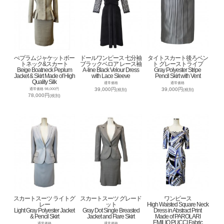
ぺプラムジャケットボー
ドールワンピース 七分袖
タイトスカート後ろベン
トネック&スカート
ブラックベロア レース袖
ト グレーストライプ
Beige Boatneck Peplum
A-line Black Velour Dress
Gray Polyester Stripe
Jacket & Skirt Made of High
with Lace Sleeve
Pencil Skirt with Vent
Quality Silk
通常価格
通常価格
39,000円
39,000円
通常価格 98,000円
(税別)
(税別)
78,000円
(税別)
スカートスーツ ライトグ
スカートスーツ グレード
ワンピース
レー
ット
High Waisted Square Neck
Light Gray Polyester Jacket
Gray Dot Single Breasted
Dress in Abstract Print
& Pencil Skirt
Jacket and Flare Skirt
Made of PAROLARI
EMILIO PUCCI Fabric
通常価格
通常価格