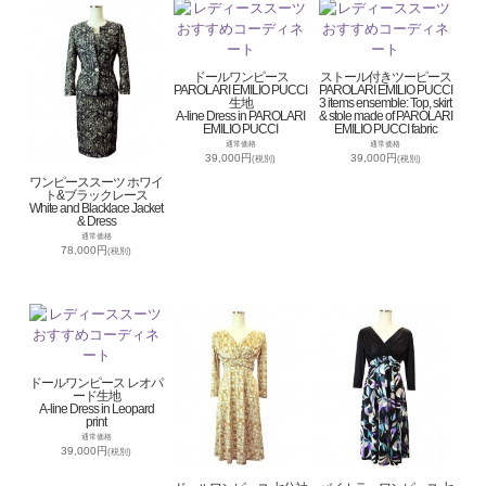
ドールワンピース
ストール付きツーピース
PAROLARI EMILIO PUCCI
PAROLARI EMILIO PUCCI
生地
3 items ensemble: Top, skirt
A-line Dress in PAROLARI
& stole made of PAROLARI
EMILIO PUCCI
EMILIO PUCCI fabric
通常価格
通常価格
39,000円
39,000円
(税別)
(税別)
ワンピーススーツ ホワイ
ト&ブラックレース
White and Blacklace Jacket
& Dress
通常価格
78,000円
(税別)
ドールワンピース レオパ
ード生地
A-line Dress in Leopard
print
通常価格
39,000円
(税別)