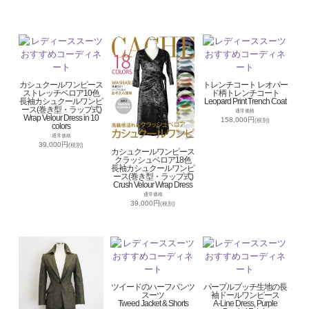
カシュクールワンピース
トレンチコート レオパー
ストレッチベロア10色
ド柄トレンチコート
長袖カシュクールワンピ
Leopard Print Trench Coat
ース(巻き型・ラップ式)
通常価格
Wrap Velour Dress in 10
158,000円
(税別)
colors
通常価格
39,000円
(税別)
カシュクールワンピース
クラッシュベロア18色
長袖カシュクールワンピ
ース(巻き型・ラップ式)
Crush Velour Wrap Dress
通常価格
39,000円
(税別)
ツイードのハーフパンツ
パープルプッチ生地の長
スーツ
袖ドールワンピース
Tweed Jacket & Shorts
A-Line Dress, Purple