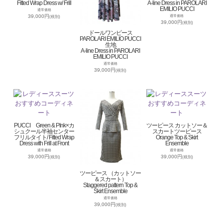
Fitted Wrap Dress w/ Frill
A-line Dress in PAROLARI
EMILIO PUCCI
通常価格
39,000円
通常価格
(税別)
39,000円
(税別)
ドールワンピース
PAROLARI EMILIO PUCCI
生地
A-line Dress in PAROLARI
EMILIO PUCCI
通常価格
39,000円
(税別)
PUCCI Green & PInk×カ
ツーピース カットソー＆
シュクール半袖センター
スカートツーピース
フリルタイト/ Fitted Wrap
Orange Top & Skirt
Dress with Frill at Front
Ensemble
通常価格
通常価格
39,000円
39,000円
(税別)
(税別)
ツーピース （カットソー
＆スカート）
Staggered pattern Top &
Skirt Ensemble
通常価格
39,000円
(税別)