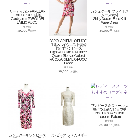
カーディガン PAROLARI
カシュクール ブライトス
EMILIO PUCCI生地
ムース素材
Cardigan in PAROLARI
Shiny Double Face Knit
EMILIO PUCCI
Wrap Dress
通常価格
通常価格
39,000円
39,000円
(税別)
(税別)
PAROLARI EMILIO PUCCI
生地×ハイウエスト切替
七分丈ワンピース
High Waist Dress w/ Three
Quarter Sleeve Made of
PAROLARI EMILIO PUCCI
Fabric
通常価格
39,000円
(税別)
ワンピース＆ストール 大
胆かつ上品なヒョウ柄
Bold Dress & Stole in
Leopard Pattern
通常価格
39,000円
(税別)
カシュクールワンピース
ワンピース ラメ入りボー