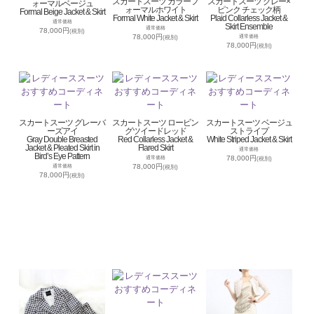
スカートスーツ カラーフ
スカートスーツ グレー×
ォーマルベージュ
ォーマルホワイト
ピンク チェック柄
Formal Beige Jacket & Skirt
Formal White Jacket & Skirt
Plaid Collarless Jacket &
通常価格
Skirt Ensemble
通常価格
78,000円
(税別)
78,000円
通常価格
(税別)
78,000円
(税別)
スカートスーツ グレーバ
スカートスーツ ロービン
スカートスーツ ベージュ
ーズアイ
グツイードレッド
ストライプ
Gray Double Breasted
Red Collarless Jacket &
White Striped Jacket & Skirt
Jacket & Pleated Skirt in
Flared Skirt
通常価格
Bird’s Eye Pattern
78,000円
通常価格
(税別)
78,000円
通常価格
(税別)
78,000円
(税別)