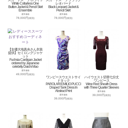
White Collarless One
レオパード
Button Jacket & Pencil Skirt
Black Leopard Jacket &
Ensemble
Pencil Skirt
通常価格
通常価格
78,000円
78,000円
(税別)
(税別)
【女優大地真央さん衣装
提供】セミロングジャケ
ット
Fuchsia Cardigan Jacket
ordered by Japanese
celebrity Daichi Mao
通常価格
49,000円
(税別)
ワンピースウエストサイ
ハイウエスト切替七分丈
ドタック
ワンピース
PAROLARI EMILIO PUCCI
Wine Red Sheath Dress
Draped Tank Dress In
with Three Quarter Sleeves
Abstract Print
通常価格
39,000円
通常価格
(税別)
39,000円
(税別)