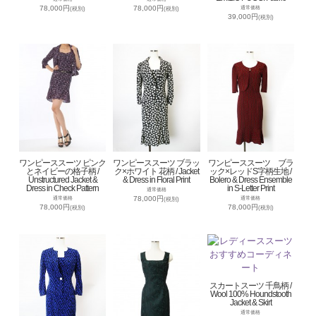
78,000円
78,000円
通常価格
(税別)
(税別)
39,000円
(税別)
ワンピーススーツ ピンク
ワンピーススーツ ブラッ
ワンピーススーツ ブラ
とネイビーの格子柄 /
ク×ホワイト 花柄 / Jacket
ック×レッドS字柄生地 /
Unstructured Jacket &
& Dress in Floral Print
Bolero & Dress Ensemble
Dress in Check Pattern
in S-Letter Print
通常価格
78,000円
通常価格
通常価格
(税別)
78,000円
78,000円
(税別)
(税別)
スカートスーツ 千鳥柄 /
Wool 100% Houndstooth
Jacket & Skirt
通常価格