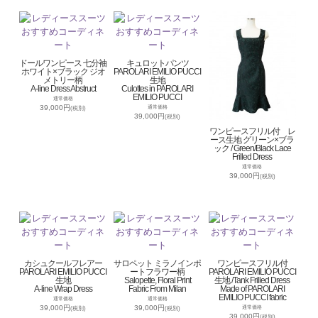
ドールワンピース 七分袖
キュロットパンツ
ホワイト×ブラック ジオ
PAROLARI EMILIO PUCCI
メトリー柄
生地
A-line Dress Abstruct
Culottes in PAROLARI
EMILIO PUCCI
通常価格
39,000円
通常価格
(税別)
39,000円
(税別)
ワンピースフリル付 レ
ース生地 グリーン×ブラ
ック / Green/Black Lace
Frilled Dress
通常価格
39,000円
(税別)
カシュクールフレアー
サロペット ミラノインポ
ワンピースフリル付
PAROLARI EMILIO PUCCI
ートフラワー柄
PAROLARI EMILIO PUCCI
生地
Salopette, Floral Print
生地 /Tank Frilled Dress
A-line Wrap Dress
Fabric From Milan
Made of PAROLARI
EMILIO PUCCI fabric
通常価格
通常価格
39,000円
39,000円
通常価格
(税別)
(税別)
39,000円
(税別)