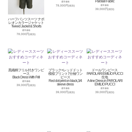
Parolari Fabric
通常価格
78,000円
通常価格
(税別)
39,000円
(税別)
ハーフパンツスーツ ナポ
レオンカラージャケット
Tweed Jacket & Shorts
通常価格
78,000円
(税別)
黒織柄フリル付きワンピ
ブラック×レッドドット
ドールワンピース
ース
模様プリント7分袖ワン
PAROLARI EMILIO PUCCI
Black Dress With Frill
ピース
生地
Red dot print on black,3/4
A-line Dress in PAROLARI
通常価格
sleeve dress
EMILIO PUCCI
39,000円
(税別)
通常価格
通常価格
39,000円
39,000円
(税別)
(税別)