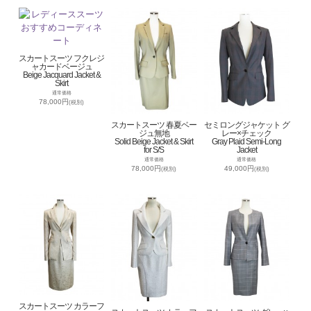
スカートスーツ フクレジ
ャカードベージュ
Beige Jacquard Jacket &
Skirt
通常価格
78,000円
(税別)
スカートスーツ 春夏ベー
セミロングジャケット グ
ジュ無地
レー×チェック
Solid Beige Jacket & Skirt
Gray Plaid Semi-Long
for S/S
Jacket
通常価格
通常価格
78,000円
49,000円
(税別)
(税別)
スカートスーツ カラーフ