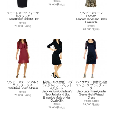
通常価格
78,000円
(税別)
スカートスーツ フォーマ
ワンピーススーツ
ルブラック
Leopard
Formal Black Jacket & Skirt
Leopard Jacket and Dress
Ensemble
通常価格
78,000円
通常価格
(税別)
78,000円
(税別)
ワンピーススーツ アルミ
【高級シルク生地】ぺプ
ハイウエスト切替七分袖
グリッターラメ /
ラムジャケットVカット
ワンピース ブラックレー
Glitterlame Bolero & Dress
&スカート
ス
Black Peplum Collarless V
Black Lace Three Quarter
通常価格
Neck Jacket and Skirt
Sleeve High Waisted
78,000円
(税別)
Ensemble Made of High
Dress
Quality Silk
通常価格 45,000円
39,000円
通常価格
(税別)
78,000円
(税別)