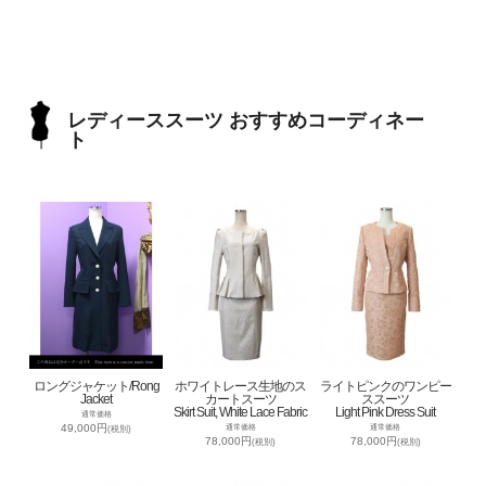
レディーススーツ おすすめコーディネー
ト
ロングジャケット/Rong
ホワイトレース生地のス
ライトピンクのワンピー
Jacket
カートスーツ
ススーツ
Skirt Suit, White Lace Fabric
Light Pink Dress Suit
通常価格
49,000円
通常価格
通常価格
(税別)
78,000円
78,000円
(税別)
(税別)