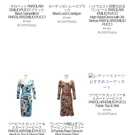
サロペット PAROLARI
カーディガン レースブラ
ハイウエスト切替七分丈
EMILIO PUCCI ブラック
ック
ワンピース PAROLARI
Black Salopette in
Black Lace Cardigan
EMILIO PUCCI
PAROLARI EMILIO PUCCI
High Waist Dress with 3/4
通常価格
Sleeve PAROLARI EMILIO
39,000円
通常価格
(税別)
PUCCI
39,000円
(税別)
通常価格
39,000円
(税別)
ツーピース カットソー＆
スカートツーピース
PAROLARI EMILIO PUCCI
Fabric Top & Skirt
通常価格
39,000円
(税別)
ツーピース カットソー＆
ワンピース8枚はぎフレ
スカートツーピース
アー ピンクペイズリー
PAROLARI EMILIO PUCCI
8 Panels Flare Dress in
Peplum Top & Pencil Skirt
Pink Paisely Print