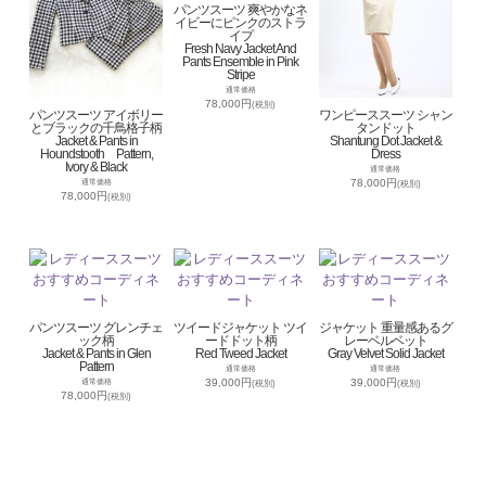
パンツスーツ 爽やかなネ
イビーにピンクのストラ
イプ
Fresh Navy Jacket And
Pants Ensemble in Pink
Stripe
通常価格
78,000円
(税別)
パンツスーツ アイボリー
ワンピーススーツ シャン
とブラックの千鳥格子柄
タンドット
Jacket & Pants in
Shantung Dot Jacket &
Houndstooth Pattern,
Dress
Ivory & Black
通常価格
78,000円
通常価格
(税別)
78,000円
(税別)
パンツスーツ グレンチェ
ツイードジャケット ツイ
ジャケット 重量感あるグ
ック柄
ードドット柄
レーベルベット
Jacket & Pants in Glen
Red Tweed Jacket
Gray Velvet Solid Jacket
Pattern
通常価格
通常価格
39,000円
39,000円
通常価格
(税別)
(税別)
78,000円
(税別)