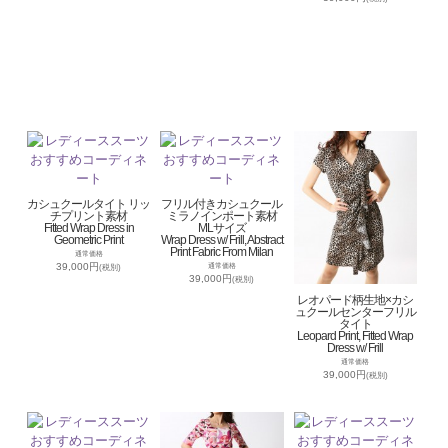
カシュクールタイト リッ
フリル付きカシュクール
チプリント素材
ミラノインポート素材
Fitted Wrap Dress in
MLサイズ
Geometric Print
Wrap Dress w/ Frill, Abstract
Print Fabric From Milan
通常価格
39,000円
通常価格
(税別)
39,000円
(税別)
レオパード柄生地×カシ
ュクールセンターフリル
タイト
Leopard Print, Fitted Wrap
Dress w/ Frill
通常価格
39,000円
(税別)