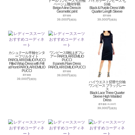
ドールワンピース 七分袖
バイカラーワンピース 七
ベージュ幾何学柄
分袖
Beige A-line Dress in
Black & Purple Dress With
Geometric print
Quarter Length Sleeve
通常価格
通常価格
39,000円
39,000円
(税別)
(税別)
カシュクール半袖センタ
ワンピース8枚はぎフレ
ーフリルタイト
アー PAROLARI EMILIO
PAROLARI EMILIO PUCCI
PUCCI
Fitted Wrap Dress with Frill
8 panels Flare Dress
at Front PAROLARI EMILIO
PAROLARI EMILIO PUCCI
PUCCI
通常価格
39,000円
通常価格
(税別)
39,000円
(税別)
ハイウエスト切替七分袖
ワンピース ブラックレー
ス
Black Lace Three Quarter
Sleeve High Waisted
Dress
通常価格 45,000円
39,000円
(税別)