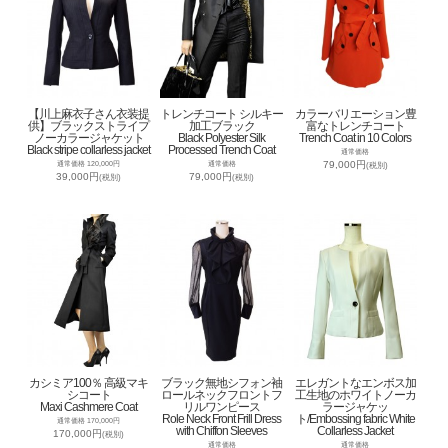
【川上麻衣子さん衣装提
トレンチコート シルキー
カラーバリエーション豊
供】ブラックストライプ
加工ブラック
富なトレンチコート
ノーカラージャケット
Black Polyester Silk
Trench Coat in 10 Colors
Black stripe collarless jacket
Processed Trench Coat
通常価格
79,000円
通常価格 120,000円
通常価格
(税別)
39,000円
79,000円
(税別)
(税別)
カシミア100％ 高級マキ
ブラック無地シフォン袖
エレガントなエンボス加
シコート
ロールネックフロントフ
工生地のホワイトノーカ
Maxi Cashmere Coat
リルワンピース
ラージャケッ
Role Neck Front Frill Dress
ト/Embossing fabric White
通常価格 170,000円
with Chiffon Sleeves
Collarless Jacket
170,000円
(税別)
通常価格
通常価格