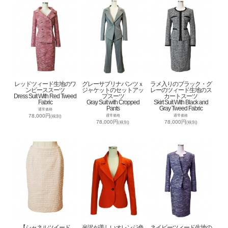
レッドツィード生地のワ
グレーサブリナパンツｘ
ラメ入りのブラック・グ
ンピーススーツ
ジャケットのセットアッ
レーのツィード生地のス
Dress Suit With Red Tweed
プスーツ
カートスーツ
Fabric
Gray Suit with Cropped
Skirt Suit With Black and
Pants
Gray Tweed Fabric
通常価格
78,000円
通常価格
通常価格
(税別)
78,000円
78,000円
(税別)
(税別)
【シャネルツイード
光沢が美しいオレンジ色
ネイビーツィード生地の