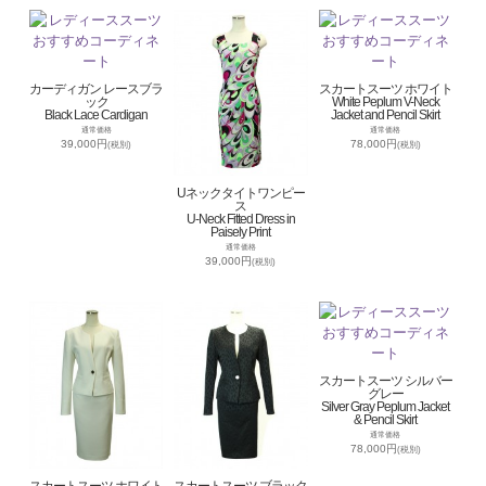
カーディガン レースブラ
スカートスーツ ホワイト
ック
White Peplum V-Neck
Black Lace Cardigan
Jacket and Pencil Skirt
通常価格
通常価格
39,000円
78,000円
(税別)
(税別)
Uネックタイトワンピー
ス
U-Neck Fitted Dress in
Paisely Print
通常価格
39,000円
(税別)
スカートスーツ シルバー
グレー
Silver Gray Peplum Jacket
& Pencil Skirt
通常価格
78,000円
(税別)
スカートスーツ ホワイト
スカートスーツ ブラック