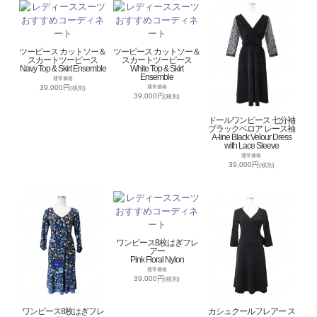
ツーピース カットソー＆
ツーピース カットソー＆
スカートツーピース
スカートツーピース
Navy Top & Skirt Ensemble
White Top & Skirt
Ensemble
通常価格
39,000円
通常価格
(税別)
39,000円
(税別)
ドールワンピース 七分袖
ブラックベロア レース袖
A-line Black Velour Dress
with Lace Sleeve
通常価格
39,000円
(税別)
ワンピース8枚はぎフレ
アー
Pink Floral Nylon
通常価格
39,000円
(税別)
ワンピース8枚はぎフレ
カシュクールフレアー ス