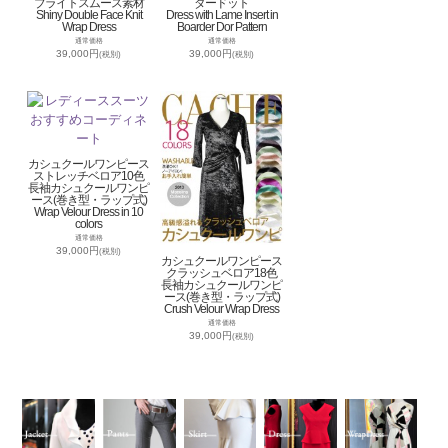
ブライトスムース素材
ダードット
Shiny Double Face Knit
Dress with Lame Insert in
Wrap Dress
Boarder Dor Pattern
通常価格
通常価格
39,000円
39,000円
(税別)
(税別)
カシュクールワンピース
ストレッチベロア10色
長袖カシュクールワンピ
ース(巻き型・ラップ式)
Wrap Velour Dress in 10
colors
通常価格
39,000円
(税別)
カシュクールワンピース
クラッシュベロア18色
長袖カシュクールワンピ
ース(巻き型・ラップ式)
Crush Velour Wrap Dress
通常価格
39,000円
(税別)