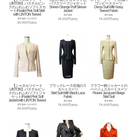
LINTON】パステルピン
パフスリーブジャケット
ワンピーススーツ
クのふわふわソフトスカ
Sheen Orange Puff Sleeve
Dress Suit With Navy
ート/Pastel Pink Soft Skirt
Jacket
Tweed Fabric
with LINTON Tweed
通常価格
通常価格
39,000円
78,000円
通常価格 120,000円
(税別)
(税別)
39,000円
(税別)
【シャネルツイード
ブラックレース生地のス
フラワー柄ジャカートの
LINTON】パステルピン
カートスーツ
ベージュスカートスーツ
クのふわふわソフトジャ
Skirt Suit With Black Lace
Flower Jacquard Beige
ケット/Pastel Pink Soft
Fabric
Skirt Suit
Jacket with LINTON Tweed
通常価格
通常価格
78,000円
78,000円
通常価格 120,000円
(税別)
(税別)
39,000円
(税別)