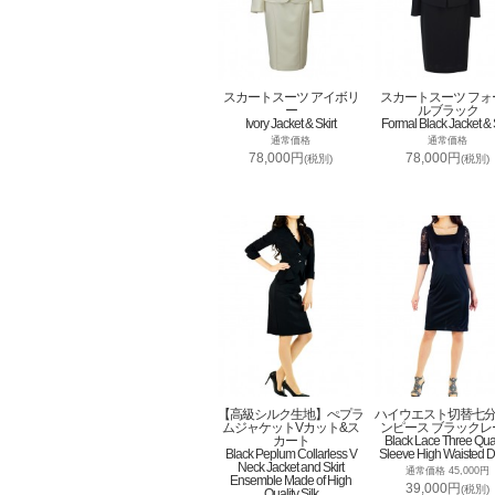
スカートスーツ アイボリ
スカートスーツ フォ
ー
ルブラック
Ivory Jacket & Skirt
Formal Black Jacket & S
通常価格
通常価格
78,000円
78,000円
(税別)
(税別)
【高級シルク生地】ぺプラ
ハイウエスト切替七
ムジャケットVカット&ス
ンピース ブラックレ
カート
Black Lace Three Qua
Black Peplum Collarless V
Sleeve High Waisted D
Neck Jacket and Skirt
通常価格 45,000円
Ensemble Made of High
39,000円
(税別)
Quality Silk