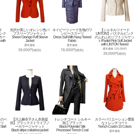
ド
光沢が美しいオレンジ色パ
ネイビーツィード生地のワ
【シャネルツイード
ピンク
フスリーブジャケット
ンピーススーツ
LINTON】パステルピンク
カー
Sheen Orange Puff Sleeve
Dress Suit With Navy Tweed
のふわふわソフトジャケ
 with
Jacket
Fabric
ト/Pastel Pink Soft Jacket
with LINTON Tweed
通常価格
通常価格
通常価格 120,000円
39,000円
78,000円
(税別)
(税別)
39,000円
(税別)
トのベ
【川上麻衣子さん衣装提
トレンチコート シルキー
カラーバリエーション豊
ーツ
供】ブラックストライプノ
加工ブラック
なトレンチコート
Skirt
ーカラージャケット
Black Polyester Silk
Trench Coat in 10 Colors
Black stripe collarless jacket
Processed Trench Coat
通常価格