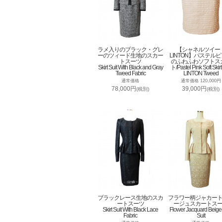
ラメ入りのブラック・グレ
【シャネルツイー
ーのツィード生地のスカー
LINTON】パステル
トスーツ
のふわふわソフトス
Skirt Suit With Black and Gray
ト/Pastel Pink Soft Skirt
Tweed Fabric
LINTON Tweed
通常価格
通常価格 120,000円
78,000円
39,000円
(税別)
(税別)
ブラックレース生地のスカ
フラワー柄ジャカー
ートスーツ
ージュスカートス
Skirt Suit With Black Lace
Flower Jacquard Beige 
Fabric
Suit