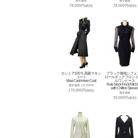
通常価格
通常価格
78,000円
78,000円
(税別)
(税別)
カシミア100％ 高級マキシ
ブラック無地シフォ
コート
ロールネックフロン
Maxi Cashmere Coat
ルワンピース
Role Neck Front Frill D
通常価格 170,000円
with Chiffon Sleeve
170,000円
(税別)
通常価格
39,000円
(税別)