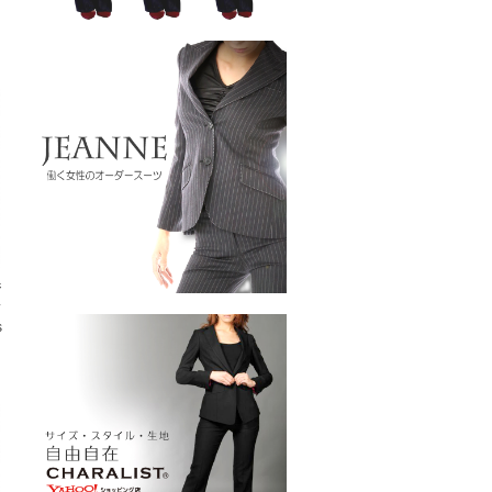
ジ
ス
s