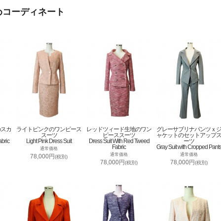
めコーディネート
のスカ
ライトピンクのワンピース
レッドツィード生地のワン
グレーサブリナパンツｘ
スーツ
ピーススーツ
ャケットのセットアップ
abric
Light Pink Dress Suit
Dress Suit With Red Tweed
ーツ
Fabric
Gray Suit with Cropped Pant
通常価格
通常価格
通常価格
78,000円
(税別)
78,000円
78,000円
(税別)
(税別)