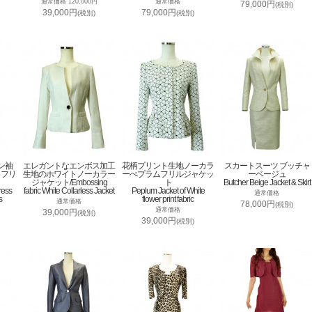
通常価格 120,000円
通常価格
79,000円
(税別)
39,000円
79,000円
(税別)
(税別)
ン袖
エレガントなエンボス加工
花柄プリント生地ノーカラ
スカートスーツ ブッチャ
トフリ
生地のホワイトノーカラー
ーぺプラムフリルジャケッ
ーベージュ
ジャケット/Embossing
ト
Butcher Beige Jacket & Skirt
ress
fabric White Collarless Jacket
Peplum Jacket of White
通常価格
s
flower print fabric
通常価格
78,000円
(税別)
通常価格
39,000円
(税別)
39,000円
(税別)