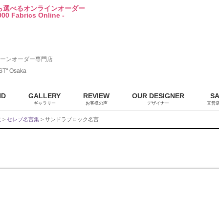
から選べるオンラインオーダー
00 Fabrics Online -
ーンオーダー専門店
ST" Osaka
ND
GALLERY
REVIEW
OUR DESIGNER
S
ギャラリー
お客様の声
デザイナー
直営
販
>
セレブ名言集
> サンドラブロック名言