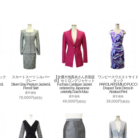
ック
スカートスーツ シルバー
【女優大地真央さん衣装提
ワンピースウエストサイ
グレー
供】セミロングジャケット
タック
t &
Silver Gray Peplum Jacket &
Fuchsia Cardigan Jacket
PAROLARI EMILIO PUCCI
Pencil Skirt
ordered by Japanese
Draped Tank Dress In
celebrity Daichi Mao
Abstract Print
通常価格
通常価格
通常価格
78,000円
(税別)
49,000円
39,000円
(税別)
(税別)