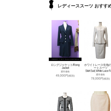
レディーススーツ おすす
ロングジャケット/Rong
ホワイトレース生地
Jacket
ートスーツ
Skirt Suit, White Lace F
通常価格
通常価格
49,000円
(税別)
78,000円
(税別)