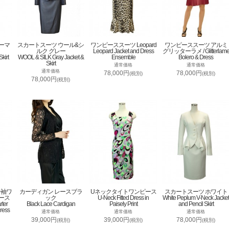
ーマ
スカートスーツ ウール&シ
ワンピーススーツ Leopard
ワンピーススーツ アルミ
ルク グレー
Leopard Jacket and Dress
グリッターラメ / Glitterlam
kirt
WOOL & SILK Gray Jacket &
Ensemble
Bolero & Dress
Skirt
通常価格
通常価格
通常価格
78,000円
78,000円
(税別)
(税別)
78,000円
(税別)
分袖ワ
カーディガン レースブラ
Uネックタイトワンピース
スカートスーツ ホワイト
ース
ック
U-Neck Fitted Dress in
White Peplum V-Neck Jacket
rter
Black Lace Cardigan
Paisely Print
and Pencil Skirt
ress
通常価格
通常価格
通常価格
39,000円
39,000円
78,000円
(税別)
(税別)
(税別)