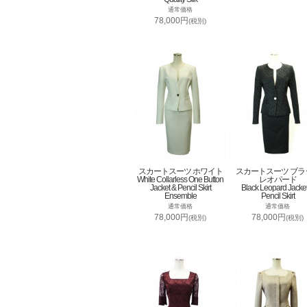
通常価格
78,000円
(税別)
スカートスーツ ホワイト
スカートスーツ ブラ
White Collarless One Button
レオパード
Jacket & Pencil Skirt
Black Leopard Jacke
Ensemble
Pencil Skirt
通常価格
通常価格
78,000円
78,000円
(税別)
(税別)