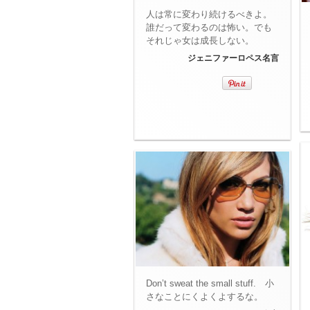
人は常に変わり続けるべきよ。
誰だって変わるのは怖い。でも
それじゃ女は成長しない。
ジェニファーロペス名言
Don’t sweat the small stuff. 小
さなことにくよくよするな。