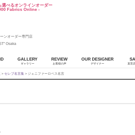
から選べるオンラインオーダー
00 Fabrics Online -
ーンオーダー専門店
ST" Osaka
ND
GALLERY
REVIEW
OUR DESIGNER
S
ギャラリー
お客様の声
デザイナー
直営
販
>
セレブ名言集
> ジェニファーロペス名言
言