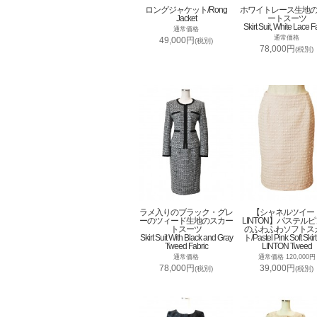
ロングジャケット/Rong
ホワイトレース生地
Jacket
ートスーツ
Skirt Suit, White Lace F
通常価格
通常価格
49,000円
(税別)
78,000円
(税別)
ラメ入りのブラック・グレ
【シャネルツイー
ーのツィード生地のスカー
LINTON】パステル
トスーツ
のふわふわソフトス
Skirt Suit With Black and Gray
ト/Pastel Pink Soft Skirt
Tweed Fabric
LINTON Tweed
通常価格
通常価格 120,000円
78,000円
39,000円
(税別)
(税別)