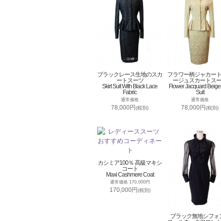
ブラックレース生地のスカ
フラワー柄ジャカー
ートスーツ
ージュスカートス
Skirt Suit With Black Lace
Flower Jacquard Beige 
Fabric
Suit
通常価格
通常価格
78,000円
78,000円
(税別)
(税別)
カシミア100％ 高級マキシ
コート
Maxi Cashmere Coat
通常価格 170,000円
170,000円
(税別)
ブラック無地シフォ