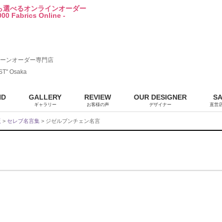
から選べるオンラインオーダー
00 Fabrics Online -
ーンオーダー専門店
ST" Osaka
ND
GALLERY
REVIEW
OUR DESIGNER
S
ギャラリー
お客様の声
デザイナー
直営
販
>
セレブ名言集
> ジゼルブンチェン名言