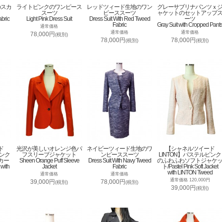
のスカ
ライトピンクのワンピース
レッドツィード生地のワン
グレーサブリナパンツｘ
スーツ
ピーススーツ
ャケットのセットアップ
abric
Light Pink Dress Suit
Dress Suit With Red Tweed
ーツ
Fabric
Gray Suit with Cropped Pant
通常価格
通常価格
通常価格
78,000円
(税別)
78,000円
78,000円
(税別)
(税別)
ド
光沢が美しいオレンジ色パ
ネイビーツィード生地のワ
【シャネルツイード
ピンク
フスリーブジャケット
ンピーススーツ
LINTON】パステルピンク
カー
Sheen Orange Puff Sleeve
Dress Suit With Navy Tweed
のふわふわソフトジャケ
 with
Jacket
Fabric
ト/Pastel Pink Soft Jacket
with LINTON Tweed
通常価格
通常価格
通常価格 120,000円
39,000円
78,000円
(税別)
(税別)
39,000円
(税別)