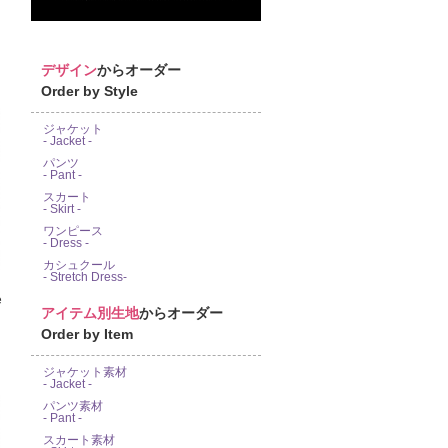
デザイン
からオーダー
Order by Style
ジャケット
- Jacket -
パンツ
- Pant -
スカート
- Skirt -
ワンピース
- Dress -
カシュクール
- Stretch Dress-
e
アイテム別生地
からオーダー
Order by Item
ジャケット素材
- Jacket -
パンツ素材
- Pant -
スカート素材