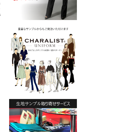
ジ
ス
s
ッ