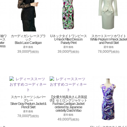
分袖ワ
カーディガン レースブラ
Uネックタイトワンピース
スカートスーツ ホワイト
ース
ック
U-Neck Fitted Dress in
White Peplum V-Neck Jacket
rter
Black Lace Cardigan
Paisely Print
and Pencil Skirt
ress
通常価格
通常価格
通常価格
39,000円
39,000円
78,000円
(税別)
(税別)
(税別)
スカートスーツ シルバー
【女優大地真央さん衣装提
グレー
供】セミロングジャケット
Silver Gray Peplum Jacket &
Fuchsia Cardigan Jacket
Pencil Skirt
ordered by Japanese
celebrity Daichi Mao
通常価格
通常価格
78,000円
(税別)
49,000円
(税別)