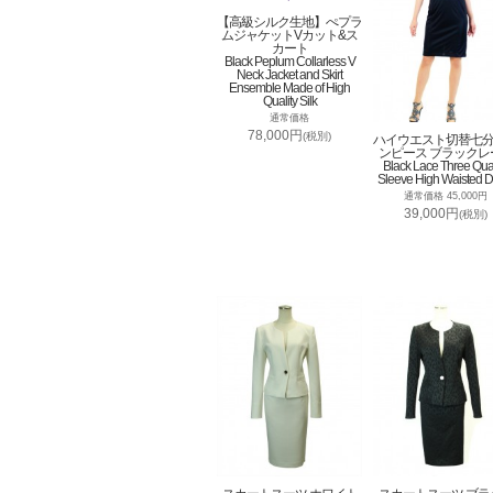
【高級シルク生地】ぺプラ
ムジャケットVカット&ス
カート
Black Peplum Collarless V
Neck Jacket and Skirt
Ensemble Made of High
Quality Silk
通常価格
78,000円
(税別)
ハイウエスト切替七
ンピース ブラックレ
Black Lace Three Qua
Sleeve High Waisted D
通常価格 45,000円
39,000円
(税別)