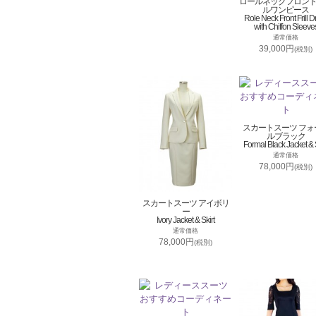
ロールネックフロン
ルワンピース
Role Neck Front Frill D
with Chiffon Sleeve
通常価格
39,000円
(税別)
スカートスーツ フォ
ルブラック
Formal Black Jacket & S
通常価格
78,000円
(税別)
スカートスーツ アイボリ
ー
Ivory Jacket & Skirt
通常価格
78,000円
(税別)