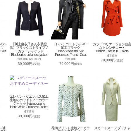
トのベ
【川上麻衣子さん衣装提
トレンチコート シルキー
カラーバリエーション豊
ーツ
供】ブラックストライプノ
加工ブラック
なトレンチコート
Skirt
ーカラージャケット
Black Polyester Silk
Trench Coat in 10 Colors
Black stripe collarless jacket
Processed Trench Coat
通常価格
通常価格 120,000円
通常価格
79,000円
(税別)
39,000円
79,000円
(税別)
(税別)
エレガントなエンボス加工
生地のホワイトノーカラー
ジャケット/Embossing
fabric White Collarless Jacket
通常価格
39,000円
(税別)
ン袖
花柄プリント生地ノーカラ
スカートスーツ ブッチャ