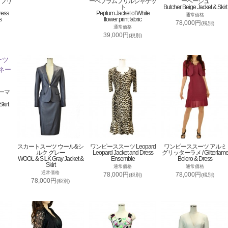
トフリ
ーぺプラムフリルジャケッ
ーベージュ
ト
Butcher Beige Jacket & Skirt
ress
Peplum Jacket of White
通常価格
s
flower print fabric
78,000円
(税別)
通常価格
39,000円
(税別)
ーマ
kirt
スカートスーツ ウール&シ
ワンピーススーツ Leopard
ワンピーススーツ アルミ
ルク グレー
Leopard Jacket and Dress
グリッターラメ / Glitterlam
WOOL & SILK Gray Jacket &
Ensemble
Bolero & Dress
Skirt
通常価格
通常価格
通常価格
78,000円
78,000円
(税別)
(税別)
78,000円
(税別)