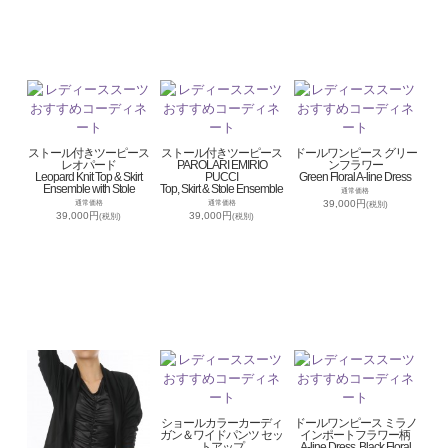
ストール付きツーピース
ストール付きツーピース
ドールワンピース グリー
レオパード
PAROLARI EMIRIO
ンフラワー
Leopard Knit Top & Skirt
PUCCI
Green Floral A-line Dress
Ensemble with Stole
Top, Skirt & Stole Ensemble
通常価格
39,000円
通常価格
通常価格
(税別)
39,000円
39,000円
(税別)
(税別)
ショールカラーカーディ
ドールワンピース ミラノ
ガン＆ワイドパンツ セッ
インポートフラワー柄
トアップ
A-line Dress, Black Floral