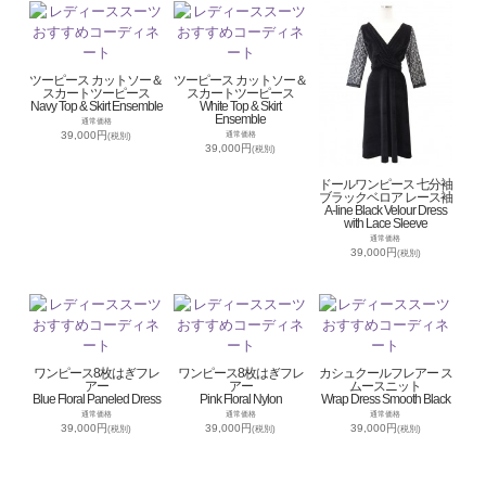
ツーピース カットソー＆
ツーピース カットソー＆
スカートツーピース
スカートツーピース
Navy Top & Skirt Ensemble
White Top & Skirt
Ensemble
通常価格
39,000円
通常価格
(税別)
39,000円
(税別)
ドールワンピース 七分袖
ブラックベロア レース袖
A-line Black Velour Dress
with Lace Sleeve
通常価格
39,000円
(税別)
ワンピース8枚はぎフレ
ワンピース8枚はぎフレ
カシュクールフレアー ス
アー
アー
ムースニット
Blue Floral Paneled Dress
Pink Floral Nylon
Wrap Dress Smooth Black
通常価格
通常価格
通常価格
39,000円
39,000円
39,000円
(税別)
(税別)
(税別)