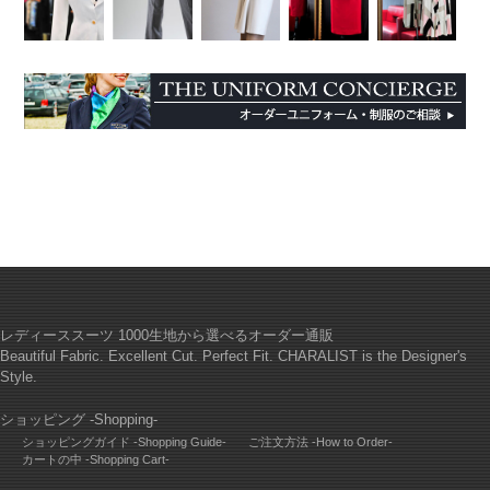
レディーススーツ 1000生地から選べるオーダー通販
Beautiful Fabric. Excellent Cut. Perfect Fit. CHARALIST is the Designer's
Style.
ショッピング -Shopping-
ショッピングガイド -Shopping Guide-
ご注文方法 -How to Order-
カートの中 -Shopping Cart-