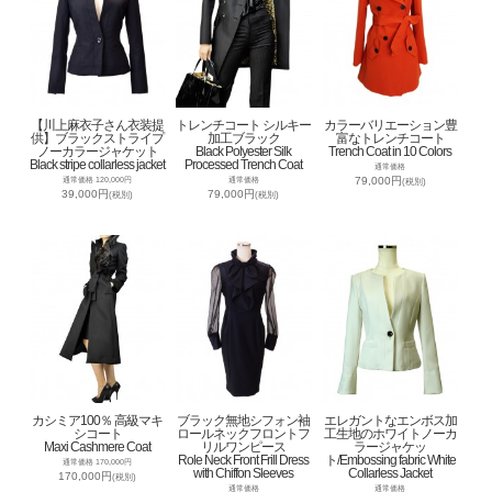
【川上麻衣子さん衣装提
トレンチコート シルキー
カラーバリエーション豊
供】ブラックストライプ
加工ブラック
富なトレンチコート
ノーカラージャケット
Black Polyester Silk
Trench Coat in 10 Colors
Black stripe collarless jacket
Processed Trench Coat
通常価格
79,000円
通常価格 120,000円
通常価格
(税別)
39,000円
79,000円
(税別)
(税別)
カシミア100％ 高級マキ
ブラック無地シフォン袖
エレガントなエンボス加
シコート
ロールネックフロントフ
工生地のホワイトノーカ
Maxi Cashmere Coat
リルワンピース
ラージャケッ
Role Neck Front Frill Dress
ト/Embossing fabric White
通常価格 170,000円
with Chiffon Sleeves
Collarless Jacket
170,000円
(税別)
通常価格
通常価格