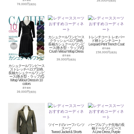
39,000円
通常価格
(税別)
78,000円
(税別)
カシュクールワンピース
トレンチコート レオパー
クラッシュベロア18色
ド柄トレンチコート
長袖カシュクールワンピ
Leopard Print Trench Coat
ース(巻き型・ラップ式)
通常価格
Crush Velour Wrap Dress
158,000円
(税別)
通常価格
39,000円
(税別)
カシュクールワンピース
ストレッチベロア10色
長袖カシュクールワンピ
ース(巻き型・ラップ式)
Wrap Velour Dress in 10
colors
通常価格
39,000円
(税別)
ツイードのハーフパンツ
パープルプッチ生地の長
スーツ
袖ドールワンピース
Tweed Jacket & Shorts
A-Line Dress, Purple