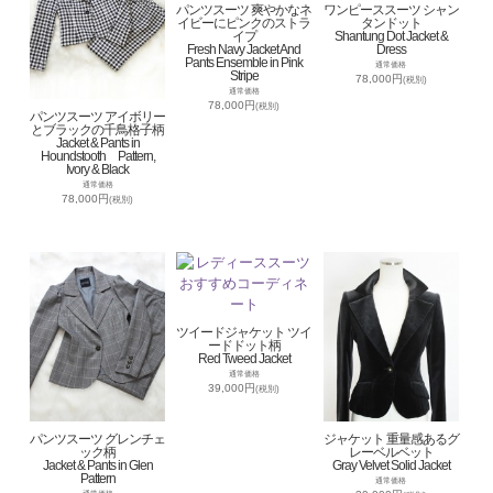
パンツスーツ 爽やかなネ
ワンピーススーツ シャン
イビーにピンクのストラ
タンドット
イプ
Shantung Dot Jacket &
Fresh Navy Jacket And
Dress
Pants Ensemble in Pink
通常価格
Stripe
78,000円
(税別)
通常価格
78,000円
(税別)
パンツスーツ アイボリー
とブラックの千鳥格子柄
Jacket & Pants in
Houndstooth Pattern,
Ivory & Black
通常価格
78,000円
(税別)
ツイードジャケット ツイ
ードドット柄
Red Tweed Jacket
通常価格
39,000円
(税別)
パンツスーツ グレンチェ
ジャケット 重量感あるグ
ック柄
レーベルベット
Jacket & Pants in Glen
Gray Velvet Solid Jacket
Pattern
通常価格