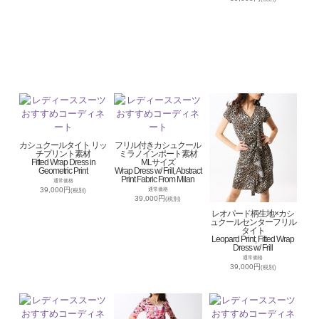
カシュクールタイト リッ
フリル付きカシュクール
チプリント素材
ミラノインポート素材
Fitted Wrap Dress in
MLサイズ
Geometric Print
Wrap Dress w/ Frill, Abstract
Print Fabric From Milan
通常価格
39,000円
通常価格
(税別)
39,000円
(税別)
レオパード柄生地×カシ
ュクールセンターフリル
タイト
Leopard Print, Fitted Wrap
Dress w/ Frill
通常価格
39,000円
(税別)