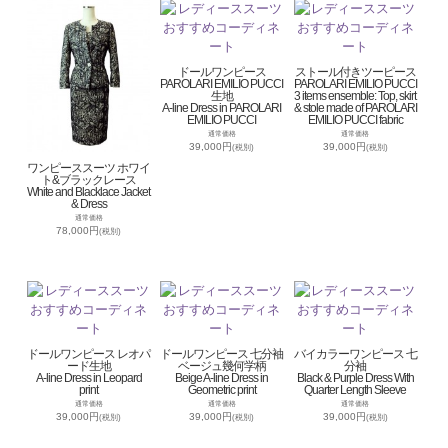
ドールワンピース
ストール付きツーピース
PAROLARI EMILIO PUCCI
PAROLARI EMILIO PUCCI
生地
3 items ensemble: Top, skirt
A-line Dress in PAROLARI
& stole made of PAROLARI
EMILIO PUCCI
EMILIO PUCCI fabric
通常価格
通常価格
39,000円
39,000円
(税別)
(税別)
ワンピーススーツ ホワイ
ト&ブラックレース
White and Blacklace Jacket
& Dress
通常価格
78,000円
(税別)
ドールワンピース レオパ
ドールワンピース 七分袖
バイカラーワンピース 七
ード生地
ベージュ幾何学柄
分袖
A-line Dress in Leopard
Beige A-line Dress in
Black & Purple Dress With
print
Geometric print
Quarter Length Sleeve
通常価格
通常価格
通常価格
39,000円
39,000円
39,000円
(税別)
(税別)
(税別)