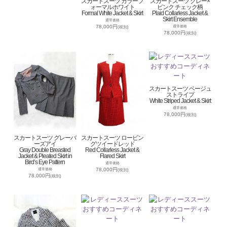
スカートスーツ カラーフ
スカートスーツ グレー×
ォーマルホワイト
ピンク チェック柄
Formal White Jacket & Skirt
Plaid Collarless Jacket &
Skirt Ensemble
通常価格
78,000円
通常価格
(税別)
78,000円
(税別)
スカートスーツ ベージュ
ストライプ
White Striped Jacket & Skirt
通常価格
78,000円
(税別)
スカートスーツ グレーバ
スカートスーツ ロービン
ーズアイ
グツイードレッド
Gray Double Breasted
Red Collarless Jacket &
Jacket & Pleated Skirt in
Flared Skirt
Bird’s Eye Pattern
通常価格
78,000円
通常価格
(税別)
78,000円
(税別)