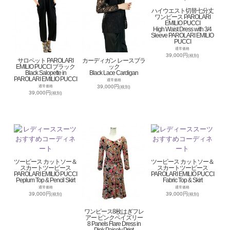
ハイウエスト切替七分丈
ワンピース PAROLARI
EMILIO PUCCI
High Waist Dress with 3/4
Sleeve PAROLARI EMILIO
PUCCI
通常価格
39,000円
(税別)
サロペット PAROLARI
カーディガン レースブラ
EMILIO PUCCI ブラック
ック
Black Salopette in
Black Lace Cardigan
PAROLARI EMILIO PUCCI
通常価格
39,000円
通常価格
(税別)
39,000円
(税別)
ツーピース カットソー＆
ツーピース カットソー＆
スカートツーピース
スカートツーピース
PAROLARI EMILIO PUCCI
PAROLARI EMILIO PUCCI
Peplum Top & Pencil Skirt
Fabric Top & Skirt
通常価格
通常価格
39,000円
39,000円
(税別)
(税別)
ワンピース8枚はぎフレ
アー ピンクペイズリー
8 Panels Flare Dress in
Pink Paisely Print