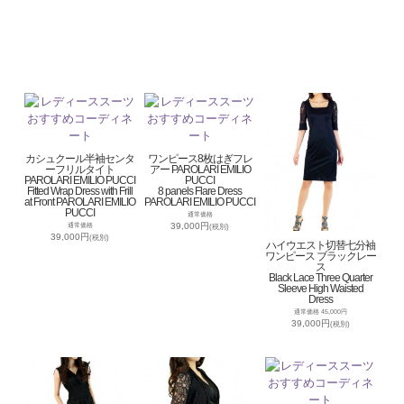
カシュクール半袖センタ
ワンピース8枚はぎフレ
ーフリルタイト
アー PAROLARI EMILIO
PAROLARI EMILIO PUCCI
PUCCI
Fitted Wrap Dress with Frill
8 panels Flare Dress
at Front PAROLARI EMILIO
PAROLARI EMILIO PUCCI
PUCCI
通常価格
39,000円
通常価格
(税別)
39,000円
(税別)
ハイウエスト切替七分袖
ワンピース ブラックレー
ス
Black Lace Three Quarter
Sleeve High Waisted
Dress
通常価格 45,000円
39,000円
(税別)