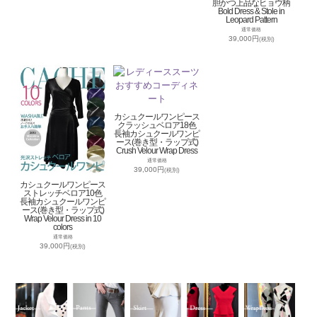
胆かつ上品なヒョウ柄
Bold Dress & Stole in
Leopard Pattern
通常価格
39,000円
(税別)
カシュクールワンピース
クラッシュベロア18色
長袖カシュクールワンピ
ース(巻き型・ラップ式)
Crush Velour Wrap Dress
通常価格
39,000円
(税別)
カシュクールワンピース
ストレッチベロア10色
長袖カシュクールワンピ
ース(巻き型・ラップ式)
Wrap Velour Dress in 10
colors
通常価格
39,000円
(税別)