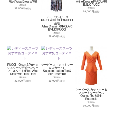
Fitted Wrap Dress w/ Frill
A-line Dress in PAROLARI
EMILIO PUCCI
通常価格
39,000円
通常価格
(税別)
39,000円
(税別)
ドールワンピース
PAROLARI EMILIO PUCCI
生地
A-line Dress in PAROLARI
EMILIO PUCCI
通常価格
39,000円
(税別)
PUCCI Green & PInk×カ
ツーピース （カットソー
シュクール半袖センター
＆スカート）
フリルタイト/ Fitted Wrap
Staggered pattern Top &
Dress with Frill at Front
Skirt Ensemble
通常価格
通常価格
39,000円
39,000円
(税別)
(税別)
ツーピース カットソー＆
スカートツーピース
Orange Top & Skirt
Ensemble
通常価格
39,000円
(税別)