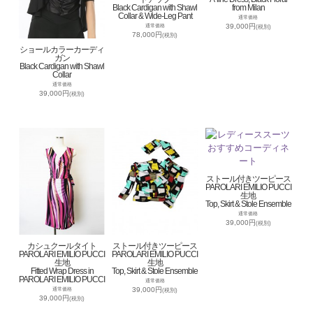
Black Cardigan with Shawl
from Milan
Collar & Wide-Leg Pant
通常価格
39,000円
通常価格
(税別)
78,000円
(税別)
ショールカラーカーディ
ガン
Black Cardigan with Shawl
Collar
通常価格
39,000円
(税別)
ストール付きツーピース
PAROLARI EMILIO PUCCI
生地
Top, Skirt & Stole Ensemble
通常価格
39,000円
(税別)
カシュクールタイト
ストール付きツーピース
PAROLARI EMILIO PUCCI
PAROLARI EMILIO PUCCI
生地
生地
Fitted Wrap Dress in
Top, Skirt & Stole Ensemble
PAROLARI EMILIO PUCCI
通常価格
39,000円
通常価格
(税別)
39,000円
(税別)