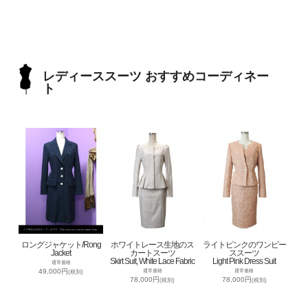
レディーススーツ おすすめコーディネー
ト
ロングジャケット/Rong
ホワイトレース生地のス
ライトピンクのワンピー
Jacket
カートスーツ
ススーツ
Skirt Suit, White Lace Fabric
Light Pink Dress Suit
通常価格
49,000円
通常価格
通常価格
(税別)
78,000円
78,000円
(税別)
(税別)