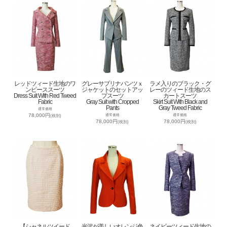
レッドツィード生地のワ
グレーサブリナパンツｘ
ラメ入りのブラック・グ
ンピーススーツ
ジャケットのセットアッ
レーのツィード生地のス
Dress Suit With Red Tweed
プスーツ
カートスーツ
Fabric
Gray Suit with Cropped
Skirt Suit With Black and
Pants
Gray Tweed Fabric
通常価格
78,000円
通常価格
通常価格
(税別)
78,000円
78,000円
(税別)
(税別)
【シャネルツイード
光沢が美しいオレンジ色
ネイビーツィード生地の