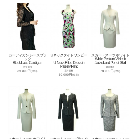
カーディガン レースブラ
Uネックタイトワンピー
スカートスーツ ホワイト
ック
ス
White Peplum V-Neck
Black Lace Cardigan
U-Neck Fitted Dress in
Jacket and Pencil Skirt
Paisely Print
通常価格
通常価格
39,000円
78,000円
通常価格
(税別)
(税別)
39,000円
(税別)
スカートスーツ ホワイト
スカートスーツ ブラック
スカートスーツ シルバー