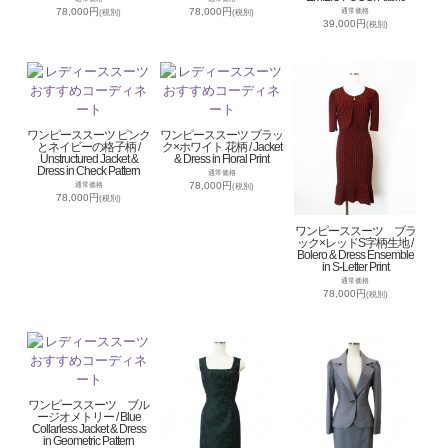
78,000円
78,000円
通常価格
(税別)
(税別)
39,000円
(税別)
ワンピーススーツ ピンク
ワンピーススーツ ブラッ
とネイビーの格子柄 /
ク×ホワイト 花柄 / Jacket
Unstructured Jacket &
& Dress in Floral Print
Dress in Check Pattern
通常価格
78,000円
通常価格
(税別)
78,000円
(税別)
ワンピーススーツ ブラ
ック×レッドS字柄生地 /
Bolero & Dress Ensemble
in S-Letter Print
通常価格
78,000円
(税別)
ワンピーススーツ ブル
ージオメトリー / Blue
Collarless Jacket & Dress
in Geometric Pattern