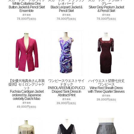
White Collarless One
レオパード
グレー
Button Jacket & Pencil Skirt
Black Leopard Jacket &
Silver Gray Peplum Jacket
Ensemble
Pencil Skirt
& Pencil Skirt
通常価格
通常価格
通常価格
78,000円
78,000円
78,000円
(税別)
(税別)
(税別)
【女優大地真央さん衣装
ワンピースウエストサイ
ハイウエスト切替七分丈
提供】セミロングジャケ
ドタック
ワンピース
ット
PAROLARI EMILIO PUCCI
Wine Red Sheath Dress
Fuchsia Cardigan Jacket
Draped Tank Dress In
with Three Quarter Sleeves
ordered by Japanese
Abstract Print
通常価格
celebrity Daichi Mao
39,000円
通常価格
(税別)
39,000円
通常価格
(税別)
49,000円
(税別)