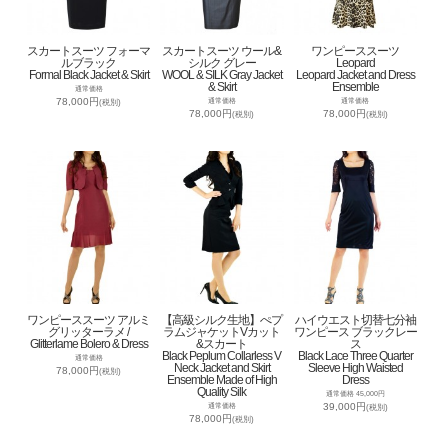
スカートスーツ フォーマ
スカートスーツ ウール&
ワンピーススーツ
ルブラック
シルク グレー
Leopard
Formal Black Jacket & Skirt
WOOL & SILK Gray Jacket
Leopard Jacket and Dress
& Skirt
Ensemble
通常価格
78,000円
通常価格
通常価格
(税別)
78,000円
78,000円
(税別)
(税別)
ワンピーススーツ アルミ
【高級シルク生地】ぺプ
ハイウエスト切替七分袖
グリッターラメ /
ラムジャケットVカット
ワンピース ブラックレー
Glitterlame Bolero & Dress
&スカート
ス
Black Peplum Collarless V
Black Lace Three Quarter
通常価格
Neck Jacket and Skirt
Sleeve High Waisted
78,000円
(税別)
Ensemble Made of High
Dress
Quality Silk
通常価格 45,000円
39,000円
通常価格
(税別)
78,000円
(税別)