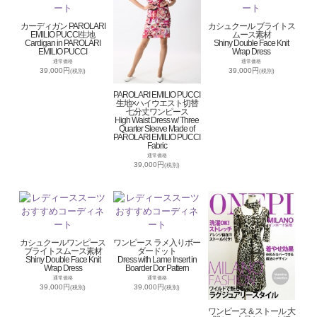
カーディガン PAROLARI
カシュクール ブライトス
EMILIO PUCCI生地
ムース素材
Cardigan in PAROLARI
Shiny Double Face Knit
EMILIO PUCCI
Wrap Dress
通常価格
通常価格
39,000円
39,000円
(税別)
(税別)
PAROLARI EMILIO PUCCI
生地×ハイウエスト切替
七分丈ワンピース
High Waist Dress w/ Three
Quarter Sleeve Made of
PAROLARI EMILIO PUCCI
Fabric
通常価格
39,000円
(税別)
カシュクールワンピース
ワンピース ラメ入りボー
ブライトスムース素材
ダードット
Shiny Double Face Knit
Dress with Lame Insert in
Wrap Dress
Boarder Dor Pattern
通常価格
通常価格
39,000円
39,000円
(税別)
(税別)
ワンピース＆ストール 大