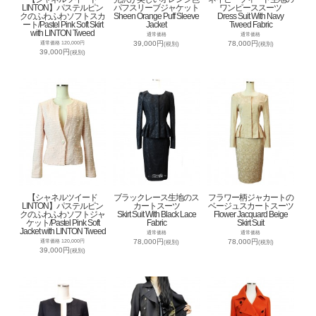
LINTON】パステルピン
パフスリーブジャケット
ワンピーススーツ
クのふわふわソフトスカ
Sheen Orange Puff Sleeve
Dress Suit With Navy
ート/Pastel Pink Soft Skirt
Jacket
Tweed Fabric
with LINTON Tweed
通常価格
通常価格
39,000円
78,000円
通常価格 120,000円
(税別)
(税別)
39,000円
(税別)
【シャネルツイード
ブラックレース生地のス
フラワー柄ジャカートの
LINTON】パステルピン
カートスーツ
ベージュスカートスーツ
クのふわふわソフトジャ
Skirt Suit With Black Lace
Flower Jacquard Beige
ケット/Pastel Pink Soft
Fabric
Skirt Suit
Jacket with LINTON Tweed
通常価格
通常価格
78,000円
78,000円
通常価格 120,000円
(税別)
(税別)
39,000円
(税別)