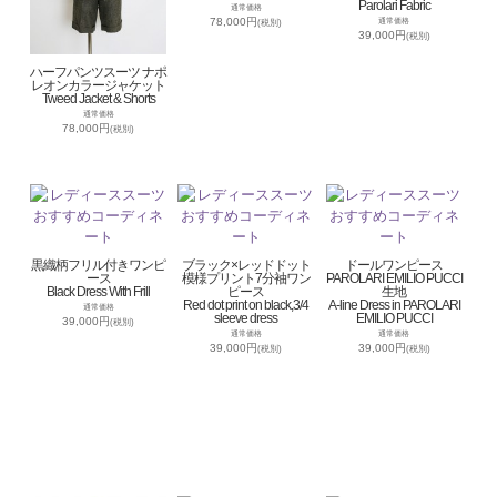
Parolari Fabric
通常価格
78,000円
通常価格
(税別)
39,000円
(税別)
ハーフパンツスーツ ナポ
レオンカラージャケット
Tweed Jacket & Shorts
通常価格
78,000円
(税別)
黒織柄フリル付きワンピ
ブラック×レッドドット
ドールワンピース
ース
模様プリント7分袖ワン
PAROLARI EMILIO PUCCI
Black Dress With Frill
ピース
生地
Red dot print on black,3/4
A-line Dress in PAROLARI
通常価格
sleeve dress
EMILIO PUCCI
39,000円
(税別)
通常価格
通常価格
39,000円
39,000円
(税別)
(税別)