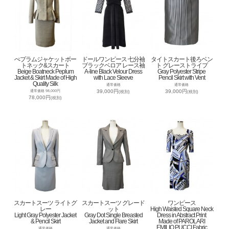
ぺプラムジャケットボー
ドールワンピース 七分袖
タイトスカート後ろベン
トネック&スカート
ブラックベロア レース袖
ト グレーストライプ
Beige Boatneck Peplum
A-line Black Velour Dress
Gray Polyester Stripe
Jacket & Skirt Made of High
with Lace Sleeve
Pencil Skirt with Vent
Quality Silk
通常価格
通常価格
39,000円
39,000円
通常価格 98,000円
(税別)
(税別)
78,000円
(税別)
スカートスーツ ライトグ
スカートスーツ グレード
ワンピース
レー
ット
High Waisted Square Neck
Light Gray Polyester Jacket
Gray Dot Single Breasted
Dress in Abstract Print
& Pencil Skirt
Jacket and Flare Skirt
Made of PAROLARI
EMILIO PUCCI Fabric
通常価格
通常価格