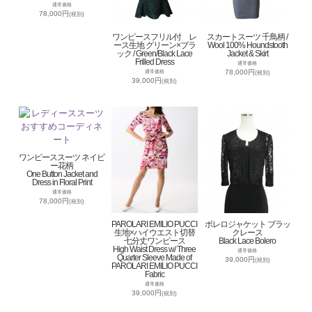
通常価格
78,000円
(税別)
ワンピースフリル付 レ
スカートスーツ 千鳥柄 /
ース生地 グリーン×ブラ
Wool 100% Houndstooth
ック / Green/Black Lace
Jacket & Skirt
Frilled Dress
通常価格
78,000円
通常価格
(税別)
39,000円
(税別)
ワンピーススーツ ネイビ
ー花柄
One Button Jacket and
Dress in Floral Print
通常価格
78,000円
(税別)
PAROLARI EMILIO PUCCI
ボレロジャケット ブラッ
生地×ハイウエスト切替
クレース
七分丈ワンピース
Black Lace Bolero
High Waist Dress w/ Three
通常価格
Quarter Sleeve Made of
39,000円
(税別)
PAROLARI EMILIO PUCCI
Fabric
通常価格
39,000円
(税別)