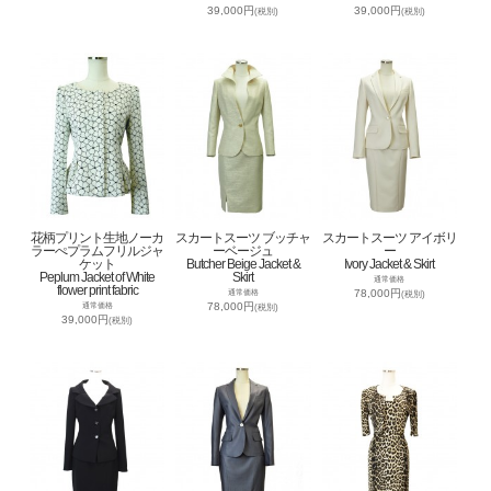
39,000円
39,000円
(税別)
(税別)
花柄プリント生地ノーカ
スカートスーツ ブッチャ
スカートスーツ アイボリ
ラーぺプラムフリルジャ
ーベージュ
ー
ケット
Butcher Beige Jacket &
Ivory Jacket & Skirt
Peplum Jacket of White
Skirt
通常価格
flower print fabric
78,000円
通常価格
(税別)
78,000円
通常価格
(税別)
39,000円
(税別)