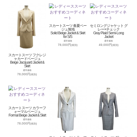
スカートスーツ 春夏ベー
セミロングジャケット グ
ジュ無地
レー×チェック
Solid Beige Jacket & Skirt
Gray Plaid Semi-Long
for S/S
Jacket
通常価格
通常価格
78,000円
49,000円
(税別)
(税別)
スカートスーツ フクレジ
ャカードベージュ
Beige Jacquard Jacket &
Skirt
通常価格
78,000円
(税別)
スカートスーツ カラーフ
ォーマルベージュ
Formal Beige Jacket & Skirt
通常価格
78,000円
(税別)