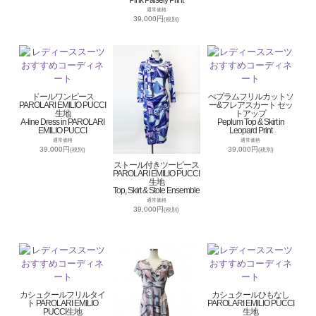
通常価格
39,000円
(税別)
ドールワンピース
ぺプラムフリルカットソ
PAROLARI EMILIO PUCCI
ー&フレアスカート セッ
生地
トアップ
A-line Dress in PAROLARI
Peplum Top & Skirt in
EMILIO PUCCI
Leopard Print
通常価格
通常価格
39,000円
39,000円
(税別)
(税別)
ストール付きツーピース
PAROLARI EMILIO PUCCI
生地
Top, Skirt & Stole Ensemble
通常価格
39,000円
(税別)
カシュクールフリルタイ
カシュクールひもなし
ト PAROLARI EMILIO
PAROLARI EMILIO PUCCI
PUCCI生地
生地