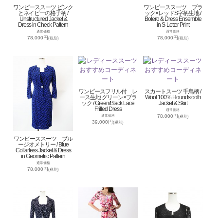
ワンピーススーツ ピンク
ワンピーススーツ ブラ
とネイビーの格子柄 /
ック×レッドS字柄生地 /
Unstructured Jacket &
Bolero & Dress Ensemble
Dress in Check Pattern
in S-Letter Print
通常価格
通常価格
78,000円
78,000円
(税別)
(税別)
ワンピースフリル付 レ
スカートスーツ 千鳥柄 /
ース生地 グリーン×ブラ
Wool 100% Houndstooth
ック / Green/Black Lace
Jacket & Skirt
Frilled Dress
通常価格
78,000円
通常価格
(税別)
39,000円
(税別)
ワンピーススーツ ブル
ージオメトリー / Blue
Collarless Jacket & Dress
in Geometric Pattern
通常価格
78,000円
(税別)