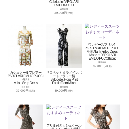
Culottes in PAROLARI
EMILIO PUCCI
通常価格
39,000円
(税別)
ワンピースフリル付
PAROLARI EMILIO PUCCI
生地 /Tank Frilled Dress
Made of PAROLARI
EMILIO PUCCI fabric
通常価格
39,000円
(税別)
カシュクールフレアー
サロペット ミラノインポ
PAROLARI EMILIO PUCCI
ートフラワー柄
生地
Salopette, Floral Print
A-line Wrap Dress
Fabric From Milan
通常価格
通常価格
39,000円
39,000円
(税別)
(税別)
フリル付きカシュクール