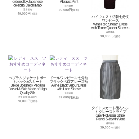
ordered by Japanese
Abstract Print
celebrity Daichi Mao
通常価格
39,000円
通常価格
(税別)
49,000円
(税別)
ハイウエスト切替七分丈
ワンピース
Wine Red Sheath Dress
with Three Quarter Sleeves
通常価格
39,000円
(税別)
ぺプラムジャケットボー
ドールワンピース 七分袖
トネック&スカート
ブラックベロア レース袖
Beige Boatneck Peplum
A-line Black Velour Dress
Jacket & Skirt Made of High
with Lace Sleeve
Quality Silk
通常価格
39,000円
通常価格 98,000円
(税別)
78,000円
(税別)
タイトスカート後ろベン
ト グレーストライプ
Gray Polyester Stripe
Pencil Skirt with Vent
通常価格
39,000円
(税別)