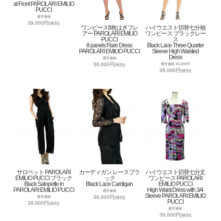
at Front PAROLARI EMILIO
PUCCI
通常価格
39,000円
(税別)
ワンピース8枚はぎフレ
ハイウエスト切替七分袖
アー PAROLARI EMILIO
ワンピース ブラックレー
PUCCI
ス
8 panels Flare Dress
Black Lace Three Quarter
PAROLARI EMILIO PUCCI
Sleeve High Waisted
Dress
通常価格
39,000円
通常価格 45,000円
(税別)
39,000円
(税別)
サロペット PAROLARI
カーディガン レースブラ
ハイウエスト切替七分丈
EMILIO PUCCI ブラック
ック
ワンピース PAROLARI
Black Salopette in
Black Lace Cardigan
EMILIO PUCCI
PAROLARI EMILIO PUCCI
High Waist Dress with 3/4
通常価格
Sleeve PAROLARI EMILIO
39,000円
通常価格
(税別)
PUCCI
39,000円
(税別)
通常価格
39,000円
(税別)