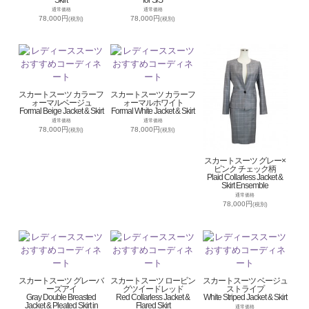
通常価格
通常価格
78,000円
78,000円
(税別)
(税別)
スカートスーツ カラーフ
スカートスーツ カラーフ
ォーマルベージュ
ォーマルホワイト
Formal Beige Jacket & Skirt
Formal White Jacket & Skirt
通常価格
通常価格
78,000円
78,000円
(税別)
(税別)
スカートスーツ グレー×
ピンク チェック柄
Plaid Collarless Jacket &
Skirt Ensemble
通常価格
78,000円
(税別)
スカートスーツ グレーバ
スカートスーツ ロービン
スカートスーツ ベージュ
ーズアイ
グツイードレッド
ストライプ
Gray Double Breasted
Red Collarless Jacket &
White Striped Jacket & Skirt
Jacket & Pleated Skirt in
Flared Skirt
通常価格