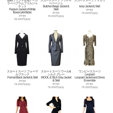
花柄プリント生地ノーカ
スカートスーツ ブッチャ
スカートスーツ アイボリ
ラーぺプラムフリルジャ
ーベージュ
ー
ケット
Butcher Beige Jacket &
Ivory Jacket & Skirt
Peplum Jacket of White
Skirt
通常価格
flower print fabric
78,000円
通常価格
(税別)
78,000円
通常価格
(税別)
39,000円
(税別)
スカートスーツ フォーマ
スカートスーツ ウール&
ワンピーススーツ
ルブラック
シルク グレー
Leopard
Formal Black Jacket & Skirt
WOOL & SILK Gray Jacket
Leopard Jacket and Dress
& Skirt
Ensemble
通常価格
78,000円
通常価格
通常価格
(税別)
78,000円
78,000円
(税別)
(税別)