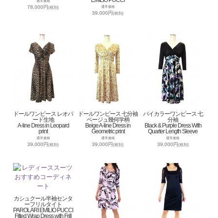
通常価格
78,000円
通常価格
(税別)
39,000円
(税別)
ドールワンピース レオパ
ドールワンピース 七分袖
バイカラーワンピース 七
ード生地
ベージュ幾何学柄
分袖
A-line Dress in Leopard
Beige A-line Dress in
Black & Purple Dress With
print
Geometric print
Quarter Length Sleeve
通常価格
通常価格
通常価格
39,000円
39,000円
39,000円
(税別)
(税別)
(税別)
カシュクール半袖センタ
ーフリルタイト
PAROLARI EMILIO PUCCI
Fitted Wrap Dress with Frill