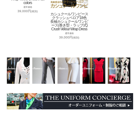
colors
通常価格
39,000円
(税別)
カシュクールワンピース
クラッシュベロア18色
長袖カシュクールワンピ
ース(巻き型・ラップ式)
Crush Velour Wrap Dress
通常価格
39,000円
(税別)