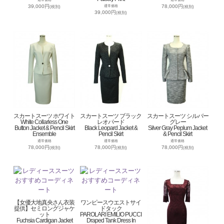
39,000円
78,000円
通常価格
(税別)
(税別)
39,000円
(税別)
スカートスーツ ホワイト
スカートスーツ ブラック
スカートスーツ シルバー
White Collarless One
レオパード
グレー
Button Jacket & Pencil Skirt
Black Leopard Jacket &
Silver Gray Peplum Jacket
Ensemble
Pencil Skirt
& Pencil Skirt
通常価格
通常価格
通常価格
78,000円
78,000円
78,000円
(税別)
(税別)
(税別)
【女優大地真央さん衣装
ワンピースウエストサイ
提供】セミロングジャケ
ドタック
ット
PAROLARI EMILIO PUCCI
Fuchsia Cardigan Jacket
Draped Tank Dress In