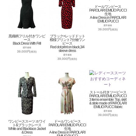
ドールワンピース
PAROLARI EMILIO PUCCI
生地
A-line Dress in PAROLARI
EMILIO PUCCI
通常価格
39,000円
(税別)
黒織柄フリル付きワンピ
ブラック×レッドドット
ース
模様プリント7分袖ワン
Black Dress With Frill
ピース
Red dot print on black,3/4
通常価格
sleeve dress
39,000円
(税別)
通常価格
39,000円
(税別)
ストール付きツーピース
PAROLARI EMILIO PUCCI
3 items ensemble: Top, skirt
& stole made of PAROLARI
EMILIO PUCCI fabric
通常価格
39,000円
(税別)
ワンピーススーツ ホワイ
ドールワンピース
ト&ブラックレース
PAROLARI EMILIO PUCCI
White and Blacklace Jacket
生地
& Dress
A-line Dress in PAROLARI
EMILIO PUCCI