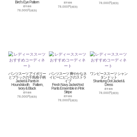
Bird’s Eye Pattern
78,000円
通常価格
(税別)
78,000円
通常価格
(税別)
78,000円
(税別)
パンツスーツ アイボリー
パンツスーツ 爽やかなネ
ワンピーススーツ シャン
とブラックの千鳥格子柄
イビーにピンクのストラ
タンドット
Jacket & Pants in
イプ
Shantung Dot Jacket &
Houndstooth Pattern,
Fresh Navy Jacket And
Dress
Ivory & Black
Pants Ensemble in Pink
通常価格
Stripe
78,000円
通常価格
(税別)
78,000円
通常価格
(税別)
78,000円
(税別)