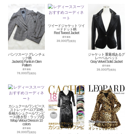
ツイードジャケット ツイ
ードドット柄
Red Tweed Jacket
通常価格
39,000円
(税別)
パンツスーツ グレンチェ
ジャケット 重量感あるグ
ック柄
レーベルベット
Jacket & Pants in Glen
Gray Velvet Solid Jacket
Pattern
通常価格
39,000円
通常価格
(税別)
78,000円
(税別)
カシュクールワンピース
ストレッチベロア10色
長袖カシュクールワンピ
ース(巻き型・ラップ式)
Wrap Velour Dress in 10
colors
通常価格
39,000円
(税別)