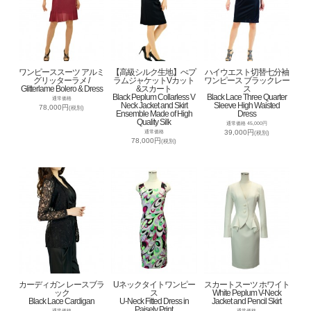
ワンピーススーツ アルミ
【高級シルク生地】ぺプ
ハイウエスト切替七分袖
グリッターラメ /
ラムジャケットVカット
ワンピース ブラックレー
Glitterlame Bolero & Dress
&スカート
ス
Black Peplum Collarless V
Black Lace Three Quarter
通常価格
Neck Jacket and Skirt
Sleeve High Waisted
78,000円
(税別)
Ensemble Made of High
Dress
Quality Silk
通常価格 45,000円
39,000円
通常価格
(税別)
78,000円
(税別)
カーディガン レースブラ
Uネックタイトワンピー
スカートスーツ ホワイト
ック
ス
White Peplum V-Neck
Black Lace Cardigan
U-Neck Fitted Dress in
Jacket and Pencil Skirt
Paisely Print
通常価格
通常価格