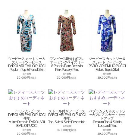
ツーピース カットソー＆
ワンピース8枚はぎフレ
ツーピース カットソー＆
スカートツーピース
アー ピンクペイズリー
スカートツーピース
PAROLARI EMILIO PUCCI
8 Panels Flare Dress in
PAROLARI EMILIO PUCCI
Peplum Top & Pencil Skirt
Pink Paisely Print
Fabric Top & Skirt
通常価格
通常価格
通常価格
39,000円
39,000円
39,000円
(税別)
(税別)
(税別)
ドールワンピース
ストール付きツーピース
ぺプラムフリルカットソ
PAROLARI EMILIO PUCCI
PAROLARI EMILIO PUCCI
ー&フレアスカート セッ
生地
生地
トアップ
A-line Dress in PAROLARI
Top, Skirt & Stole Ensemble
Peplum Top & Skirt in
EMILIO PUCCI
Leopard Print
通常価格
39,000円
通常価格
通常価格
(税別)
39,000円
39,000円
(税別)
(税別)