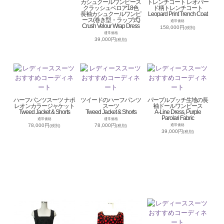
カシュクールワンピース
トレンチコート レオパー
クラッシュベロア18色
ド柄トレンチコート
長袖カシュクールワンピ
Leopard Print Trench Coat
ース(巻き型・ラップ式)
通常価格
Crush Velour Wrap Dress
158,000円
(税別)
通常価格
39,000円
(税別)
ハーフパンツスーツ ナポ
ツイードのハーフパンツ
パープルプッチ生地の長
レオンカラージャケット
スーツ
袖ドールワンピース
Tweed Jacket & Shorts
Tweed Jacket & Shorts
A-Line Dress, Purple
Parolari Fabric
通常価格
通常価格
78,000円
78,000円
通常価格
(税別)
(税別)
39,000円
(税別)