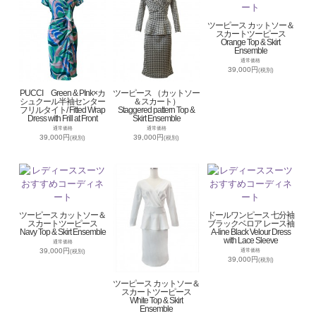
ツーピース カットソー＆
スカートツーピース
Orange Top & Skirt
Ensemble
通常価格
39,000円
(税別)
PUCCI Green & PInk×カ
ツーピース （カットソー
シュクール半袖センター
＆スカート）
フリルタイト/ Fitted Wrap
Staggered pattern Top &
Dress with Frill at Front
Skirt Ensemble
通常価格
通常価格
39,000円
39,000円
(税別)
(税別)
ツーピース カットソー＆
ドールワンピース 七分袖
スカートツーピース
ブラックベロア レース袖
Navy Top & Skirt Ensemble
A-line Black Velour Dress
with Lace Sleeve
通常価格
39,000円
通常価格
(税別)
39,000円
(税別)
ツーピース カットソー＆
スカートツーピース
White Top & Skirt
Ensemble