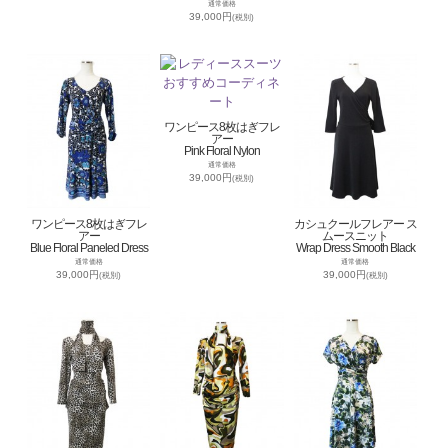
通常価格
39,000円
(税別)
ワンピース8枚はぎフレ
アー
Pink Floral Nylon
通常価格
39,000円
(税別)
ワンピース8枚はぎフレ
カシュクールフレアー ス
アー
ムースニット
Blue Floral Paneled Dress
Wrap Dress Smooth Black
通常価格
通常価格
39,000円
39,000円
(税別)
(税別)