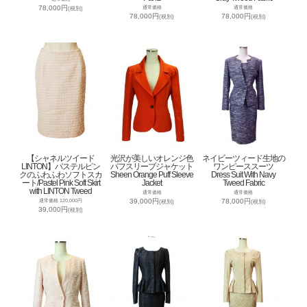
78,000円
通常価格
通常価格
(税別)
78,000円
78,000円
(税別)
(税別)
【シャネルツイード
光沢が美しいオレンジ色
ネイビーツィード生地の
LINTON】パステルピン
パフスリーブジャケット
ワンピーススーツ
クのふわふわソフトスカ
Sheen Orange Puff Sleeve
Dress Suit With Navy
ート/Pastel Pink Soft Skirt
Jacket
Tweed Fabric
with LINTON Tweed
通常価格
通常価格
39,000円
78,000円
通常価格 120,000円
(税別)
(税別)
39,000円
(税別)