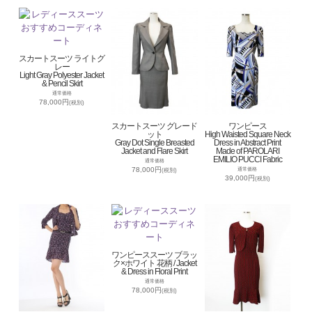
スカートスーツ ライトグ
レー
Light Gray Polyester Jacket
& Pencil Skirt
通常価格
78,000円
(税別)
スカートスーツ グレード
ワンピース
ット
High Waisted Square Neck
Gray Dot Single Breasted
Dress in Abstract Print
Jacket and Flare Skirt
Made of PAROLARI
EMILIO PUCCI Fabric
通常価格
78,000円
通常価格
(税別)
39,000円
(税別)
ワンピーススーツ ブラッ
ク×ホワイト 花柄 / Jacket
& Dress in Floral Print
通常価格
78,000円
(税別)