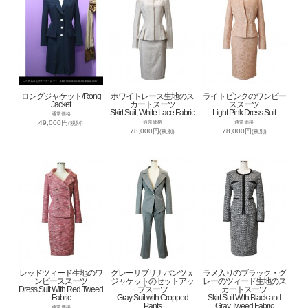
ロングジャケット/Rong
ホワイトレース生地のス
ライトピンクのワンピー
Jacket
カートスーツ
ススーツ
Skirt Suit, White Lace Fabric
Light Pink Dress Suit
通常価格
49,000円
通常価格
通常価格
(税別)
78,000円
78,000円
(税別)
(税別)
レッドツィード生地のワ
グレーサブリナパンツｘ
ラメ入りのブラック・グ
ンピーススーツ
ジャケットのセットアッ
レーのツィード生地のス
Dress Suit With Red Tweed
プスーツ
カートスーツ
Fabric
Gray Suit with Cropped
Skirt Suit With Black and
Pants
Gray Tweed Fabric
通常価格