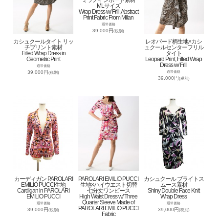
ミラノインポート素材
MLサイズ
Wrap Dress w/ Frill, Abstract
Print Fabric From Milan
通常価格
39,000円
(税別)
カシュクールタイト リッ
レオパード柄生地×カシ
チプリント素材
ュクールセンターフリル
Fitted Wrap Dress in
タイト
Geometric Print
Leopard Print, Fitted Wrap
Dress w/ Frill
通常価格
39,000円
通常価格
(税別)
39,000円
(税別)
カーディガン PAROLARI
PAROLARI EMILIO PUCCI
カシュクール ブライトス
EMILIO PUCCI生地
生地×ハイウエスト切替
ムース素材
Cardigan in PAROLARI
七分丈ワンピース
Shiny Double Face Knit
EMILIO PUCCI
High Waist Dress w/ Three
Wrap Dress
Quarter Sleeve Made of
通常価格
通常価格
PAROLARI EMILIO PUCCI
39,000円
39,000円
(税別)
(税別)
Fabric