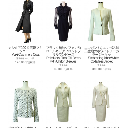
カシミア100％ 高級マキ
ブラック無地シフォン袖
エレガントなエンボス加
シコート
ロールネックフロントフ
工生地のホワイトノーカ
Maxi Cashmere Coat
リルワンピース
ラージャケッ
Role Neck Front Frill Dress
ト/Embossing fabric White
通常価格 170,000円
with Chiffon Sleeves
Collarless Jacket
170,000円
(税別)
通常価格
通常価格
39,000円
39,000円
(税別)
(税別)