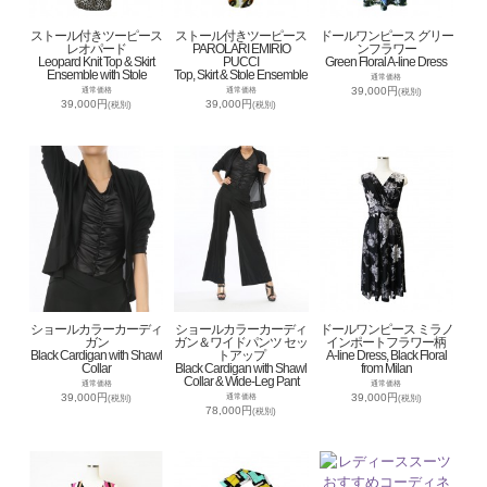
ストール付きツーピース
ストール付きツーピース
ドールワンピース グリー
レオパード
PAROLARI EMIRIO
ンフラワー
Leopard Knit Top & Skirt
PUCCI
Green Floral A-line Dress
Ensemble with Stole
Top, Skirt & Stole Ensemble
通常価格
39,000円
通常価格
通常価格
(税別)
39,000円
39,000円
(税別)
(税別)
ショールカラーカーディ
ショールカラーカーディ
ドールワンピース ミラノ
ガン
ガン＆ワイドパンツ セッ
インポートフラワー柄
Black Cardigan with Shawl
トアップ
A-line Dress, Black Floral
Collar
Black Cardigan with Shawl
from Milan
Collar & Wide-Leg Pant
通常価格
通常価格
39,000円
39,000円
通常価格
(税別)
(税別)
78,000円
(税別)