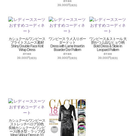
通常価格
39,000円
(税別)
カシュクールワンピース
ワンピース ラメ入りボー
ワンピース＆ストール 大
ブライトスムース素材
ダードット
胆かつ上品なヒョウ柄
Shiny Double Face Knit
Dress with Lame Insert in
Bold Dress & Stole in
Wrap Dress
Boarder Dor Pattern
Leopard Pattern
通常価格
通常価格
通常価格
39,000円
39,000円
39,000円
(税別)
(税別)
(税別)
カシュクールワンピース
ストレッチベロア10色
長袖カシュクールワンピ
ース(巻き型・ラップ式)
Wrap Velour Dress in 10