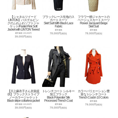
【シャネルツイード
ブラックレース生地のス
フラワー柄ジャカートの
LINTON】パステルピン
カートスーツ
ベージュスカートスーツ
クのふわふわソフトジャ
Skirt Suit With Black Lace
Flower Jacquard Beige
ケット/Pastel Pink Soft
Fabric
Skirt Suit
Jacket with LINTON Tweed
通常価格
通常価格
78,000円
78,000円
通常価格 120,000円
(税別)
(税別)
39,000円
(税別)
【川上麻衣子さん衣装提
トレンチコート シルキー
カラーバリエーション豊
供】ブラックストライプ
加工ブラック
富なトレンチコート
ノーカラージャケット
Black Polyester Silk
Trench Coat in 10 Colors
Black stripe collarless jacket
Processed Trench Coat
通常価格
79,000円
通常価格 120,000円
通常価格
(税別)
39,000円
79,000円
(税別)
(税別)