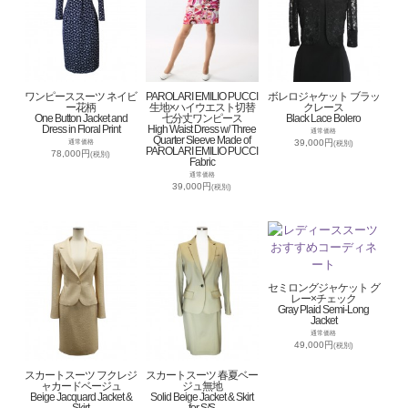
ワンピーススーツ ネイビ
PAROLARI EMILIO PUCCI
ボレロジャケット ブラッ
ー花柄
生地×ハイウエスト切替
クレース
One Button Jacket and
七分丈ワンピース
Black Lace Bolero
Dress in Floral Print
High Waist Dress w/ Three
通常価格
Quarter Sleeve Made of
39,000円
通常価格
(税別)
PAROLARI EMILIO PUCCI
78,000円
(税別)
Fabric
通常価格
39,000円
(税別)
セミロングジャケット グ
レー×チェック
Gray Plaid Semi-Long
Jacket
通常価格
49,000円
(税別)
スカートスーツ フクレジ
スカートスーツ 春夏ベー
ャカードベージュ
ジュ無地
Beige Jacquard Jacket &
Solid Beige Jacket & Skirt
Skirt
for S/S