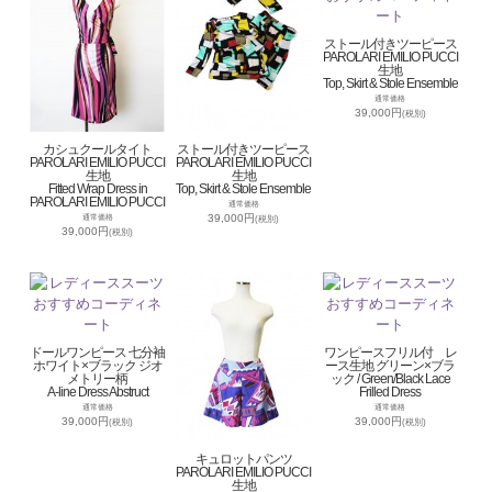
ストール付きツーピース
PAROLARI EMILIO PUCCI
生地
Top, Skirt & Stole Ensemble
通常価格
39,000円
(税別)
カシュクールタイト
ストール付きツーピース
PAROLARI EMILIO PUCCI
PAROLARI EMILIO PUCCI
生地
生地
Fitted Wrap Dress in
Top, Skirt & Stole Ensemble
PAROLARI EMILIO PUCCI
通常価格
39,000円
通常価格
(税別)
39,000円
(税別)
ドールワンピース 七分袖
ワンピースフリル付 レ
ホワイト×ブラック ジオ
ース生地 グリーン×ブラ
メトリー柄
ック / Green/Black Lace
A-line Dress Abstruct
Frilled Dress
通常価格
通常価格
39,000円
39,000円
(税別)
(税別)
キュロットパンツ
PAROLARI EMILIO PUCCI
生地