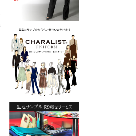
ジ
ス
s
ッ