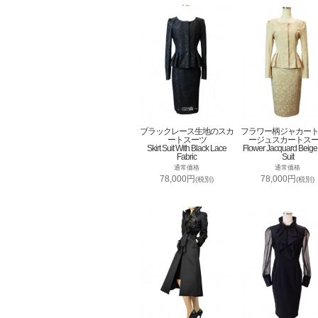
ブラックレース生地のスカ
フラワー柄ジャカー
ートスーツ
ージュスカートス
Skirt Suit With Black Lace
Flower Jacquard Beige 
Fabric
Suit
通常価格
通常価格
78,000円
78,000円
(税別)
(税別)