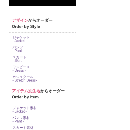
デザイン
からオーダー
Order by Style
ジャケット
- Jacket -
パンツ
- Pant -
スカート
- Skirt -
ワンピース
- Dress -
カシュクール
- Stretch Dress-
アイテム別生地
からオーダー
Order by Item
e
ジャケット素材
- Jacket -
パンツ素材
- Pant -
スカート素材