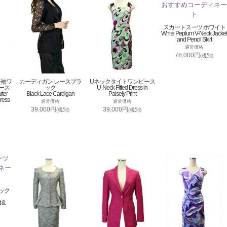
スカートスーツ ホワイト
White Peplum V-Neck Jacket
and Pencil Skirt
通常価格
78,000円
(税別)
分袖ワ
カーディガン レースブラ
Uネックタイトワンピース
ース
ック
U-Neck Fitted Dress in
rter
Black Lace Cardigan
Paisely Print
ress
通常価格
通常価格
39,000円
39,000円
(税別)
(税別)
ック
t &