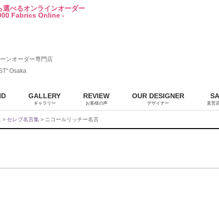
から選べるオンラインオーダー
00 Fabrics Online -
ーンオーダー専門店
ST" Osaka
ND
GALLERY
REVIEW
OUR DESIGNER
S
ギャラリー
お客様の声
デザイナー
直営
販
>
セレブ名言集
> ニコールリッチー名言