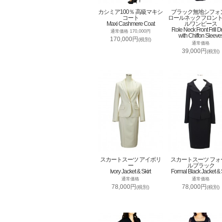
カシミア100％ 高級マキシ
ブラック無地シフォ
コート
ロールネックフロン
Maxi Cashmere Coat
ルワンピース
Role Neck Front Frill D
通常価格 170,000円
with Chiffon Sleeve
170,000円
(税別)
通常価格
39,000円
(税別)
スカートスーツ アイボリ
スカートスーツ フォ
ー
ルブラック
Ivory Jacket & Skirt
Formal Black Jacket & S
通常価格
通常価格
78,000円
78,000円
(税別)
(税別)