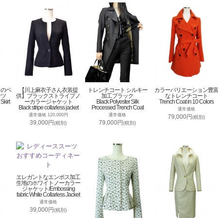
トのベ
【川上麻衣子さん衣装提
トレンチコート シルキー
カラーバリエーション豊
ーツ
供】ブラックストライプノ
加工ブラック
なトレンチコート
Skirt
ーカラージャケット
Black Polyester Silk
Trench Coat in 10 Colors
Black stripe collarless jacket
Processed Trench Coat
通常価格
通常価格 120,000円
通常価格
79,000円
(税別)
39,000円
79,000円
(税別)
(税別)
エレガントなエンボス加工
生地のホワイトノーカラー
ジャケット/Embossing
fabric White Collarless Jacket
通常価格
39,000円
(税別)