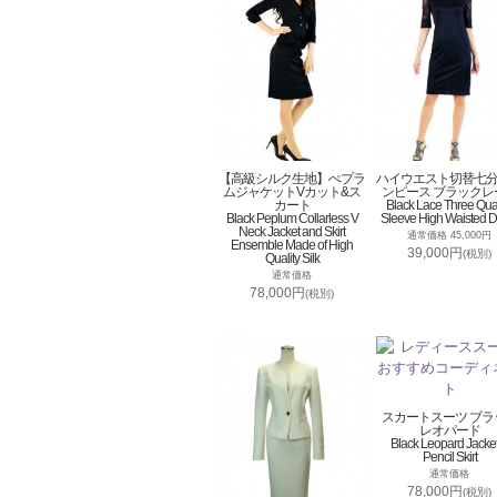
【高級シルク生地】ぺプラ
ハイウエスト切替七
ムジャケットVカット&ス
ンピース ブラックレ
カート
Black Lace Three Qua
Black Peplum Collarless V
Sleeve High Waisted D
Neck Jacket and Skirt
通常価格 45,000円
Ensemble Made of High
39,000円
(税別)
Quality Silk
通常価格
78,000円
(税別)
スカートスーツ ブラ
レオパード
Black Leopard Jacke
Pencil Skirt
通常価格
78,000円
(税別)