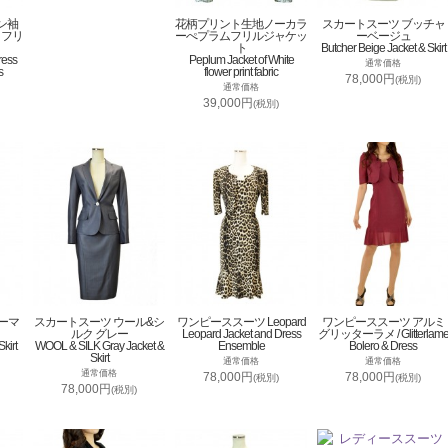
ン袖
花柄プリント生地ノーカラ
スカートスーツ ブッチャ
トフリ
ーぺプラムフリルジャケッ
ーベージュ
ト
Butcher Beige Jacket & Skirt
ress
Peplum Jacket of White
通常価格
s
flower print fabric
78,000円
(税別)
通常価格
39,000円
(税別)
ーマ
スカートスーツ ウール&シ
ワンピーススーツ Leopard
ワンピーススーツ アルミ
ルク グレー
Leopard Jacket and Dress
グリッターラメ / Glitterlam
kirt
WOOL & SILK Gray Jacket &
Ensemble
Bolero & Dress
Skirt
通常価格
通常価格
通常価格
78,000円
78,000円
(税別)
(税別)
78,000円
(税別)