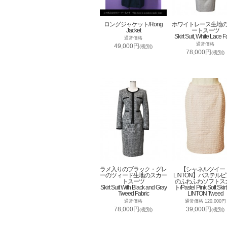
ロングジャケット/Rong
ホワイトレース生地
Jacket
ートスーツ
Skirt Suit, White Lace F
通常価格
通常価格
49,000円
(税別)
78,000円
(税別)
ラメ入りのブラック・グレ
【シャネルツイー
ーのツィード生地のスカー
LINTON】パステル
トスーツ
のふわふわソフトス
Skirt Suit With Black and Gray
ト/Pastel Pink Soft Skirt
Tweed Fabric
LINTON Tweed
通常価格
通常価格 120,000円
78,000円
39,000円
(税別)
(税別)