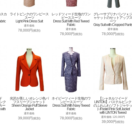
のスカ
ライトピンクのワンピース
レッドツィード生地のワン
グレーサブリナパンツｘ
スーツ
ピーススーツ
ャケットのセットアップ
abric
Light Pink Dress Suit
Dress Suit With Red Tweed
ーツ
Fabric
Gray Suit with Cropped Pant
通常価格
通常価格
通常価格
78,000円
(税別)
78,000円
78,000円
(税別)
(税別)
ド
光沢が美しいオレンジ色パ
ネイビーツィード生地のワ
【シャネルツイード
ピンク
フスリーブジャケット
ンピーススーツ
LINTON】パステルピンク
カー
Sheen Orange Puff Sleeve
Dress Suit With Navy Tweed
のふわふわソフトジャケ
 with
Jacket
Fabric
ト/Pastel Pink Soft Jacket
with LINTON Tweed
通常価格
通常価格
通常価格 120,000円
39,000円
78,000円
(税別)
(税別)
39,000円
(税別)