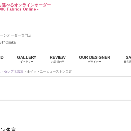
から選べるオンラインオーダー
00 Fabrics Online -
ーンオーダー専門店
ST" Osaka
ND
GALLERY
REVIEW
OUR DESIGNER
S
ギャラリー
お客様の声
デザイナー
直営
販
>
セレブ名言集
> ホイットニーヒューストン名言
トン名言