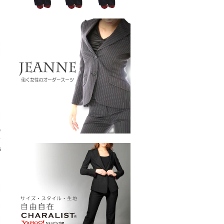
ジ
ス
s