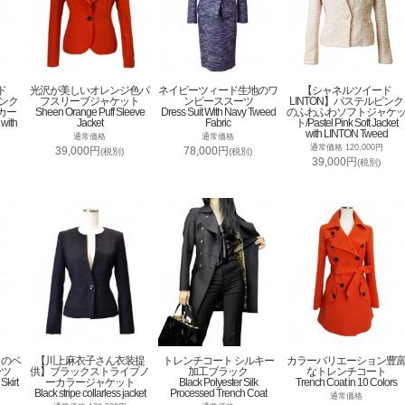
ド
光沢が美しいオレンジ色パ
ネイビーツィード生地のワ
【シャネルツイード
ピンク
フスリーブジャケット
ンピーススーツ
LINTON】パステルピンク
カー
Sheen Orange Puff Sleeve
Dress Suit With Navy Tweed
のふわふわソフトジャケ
 with
Jacket
Fabric
ト/Pastel Pink Soft Jacket
with LINTON Tweed
通常価格
通常価格
通常価格 120,000円
39,000円
78,000円
(税別)
(税別)
39,000円
(税別)
トのベ
【川上麻衣子さん衣装提
トレンチコート シルキー
カラーバリエーション豊
ーツ
供】ブラックストライプノ
加工ブラック
なトレンチコート
Skirt
ーカラージャケット
Black Polyester Silk
Trench Coat in 10 Colors
Black stripe collarless jacket
Processed Trench Coat
通常価格