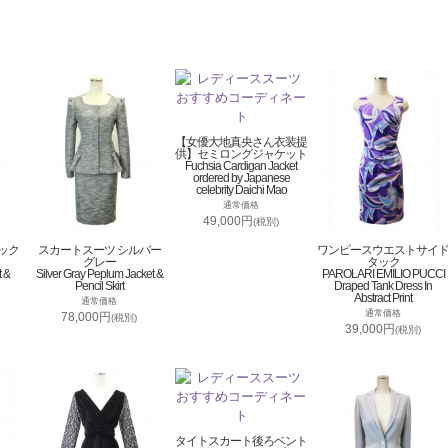
【女優大地真央さん衣装提
供】セミロングジャケット
Fuchsia Cardigan Jacket
ordered by Japanese
celebrity Daichi Mao
通常価格
49,000円
(税別)
ック
スカートスーツ シルバー
ワンピースウエストサイ
グレー
タック
t &
Silver Gray Peplum Jacket &
PAROLARI EMILIO PUCCI
Pencil Skirt
Draped Tank Dress In
Abstract Print
通常価格
通常価格
78,000円
(税別)
39,000円
(税別)
タイトスカート後ろベント