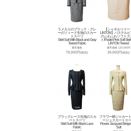
ラメ入りのブラック・グレ
【シャネルツイー
ーのツィード生地のスカー
LINTON】パステル
トスーツ
のふわふわソフトス
Skirt Suit With Black and Gray
ト/Pastel Pink Soft Skirt
Tweed Fabric
LINTON Tweed
通常価格
通常価格 120,000円
78,000円
39,000円
(税別)
(税別)
ブラックレース生地のスカ
フラワー柄ジャカー
ートスーツ
ージュスカートス
Skirt Suit With Black Lace
Flower Jacquard Beige 
Fabric
Suit