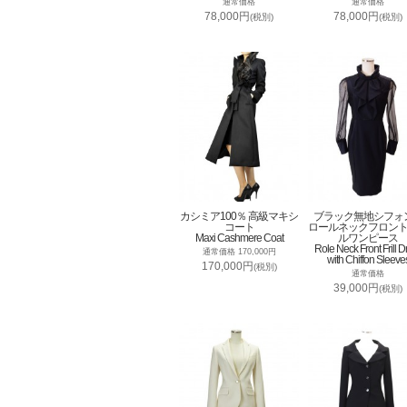
通常価格
通常価格
78,000円
78,000円
(税別)
(税別)
カシミア100％ 高級マキシ
ブラック無地シフォ
コート
ロールネックフロン
Maxi Cashmere Coat
ルワンピース
Role Neck Front Frill D
通常価格 170,000円
with Chiffon Sleeve
170,000円
(税別)
通常価格
39,000円
(税別)