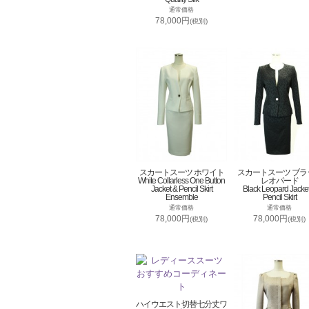
通常価格
78,000円
(税別)
スカートスーツ ホワイト
スカートスーツ ブラ
White Collarless One Button
レオパード
Jacket & Pencil Skirt
Black Leopard Jacke
Ensemble
Pencil Skirt
通常価格
通常価格
78,000円
78,000円
(税別)
(税別)
ハイウエスト切替七分丈ワ