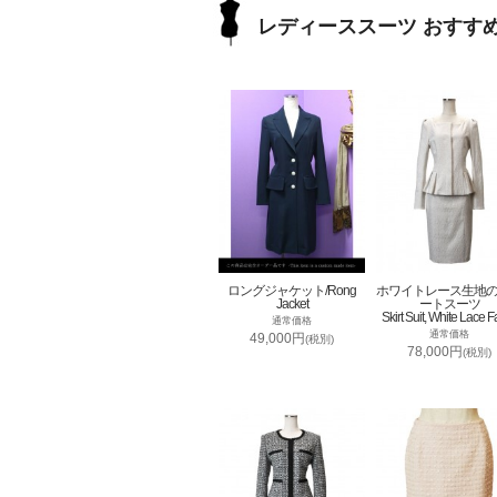
レディーススーツ おすす
ロングジャケット/Rong
ホワイトレース生地
Jacket
ートスーツ
Skirt Suit, White Lace F
通常価格
通常価格
49,000円
(税別)
78,000円
(税別)