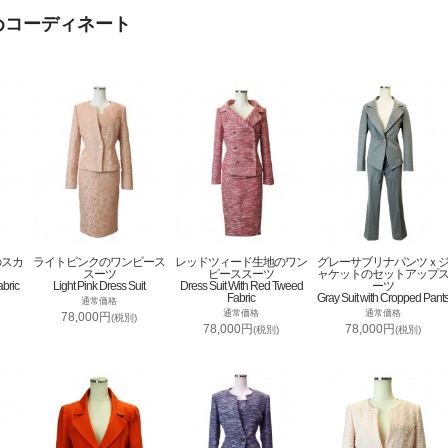
めコーディネート
のスカ
ライトピンクのワンピース
レッドツィード生地のワン
グレーサブリナパンツｘ
スーツ
ピーススーツ
ャケットのセットアップ
abric
Light Pink Dress Suit
Dress Suit With Red Tweed
ーツ
Fabric
Gray Suit with Cropped Pant
通常価格
通常価格
通常価格
78,000円
(税別)
78,000円
78,000円
(税別)
(税別)