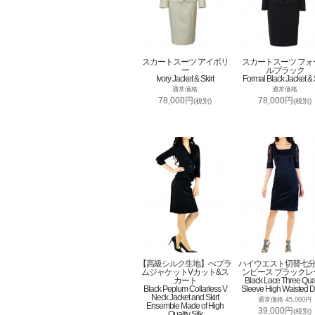
スカートスーツ アイボリ
スカートスーツ フォ
ー
ルブラック
Ivory Jacket & Skirt
Formal Black Jacket & S
通常価格
通常価格
78,000円
78,000円
(税別)
(税別)
【高級シルク生地】ぺプラ
ハイウエスト切替七
ムジャケットVカット&ス
ンピース ブラックレ
カート
Black Lace Three Qua
Black Peplum Collarless V
Sleeve High Waisted D
Neck Jacket and Skirt
通常価格 45,000円
Ensemble Made of High
39,000円
(税別)
Quality Silk