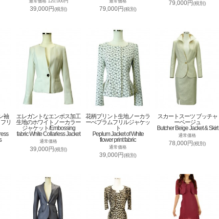
通常価格 120,000円
通常価格
79,000円
(税別)
39,000円
79,000円
(税別)
(税別)
ン袖
エレガントなエンボス加工
花柄プリント生地ノーカラ
スカートスーツ ブッチャ
トフリ
生地のホワイトノーカラー
ーぺプラムフリルジャケッ
ーベージュ
ジャケット/Embossing
ト
Butcher Beige Jacket & Skirt
ress
fabric White Collarless Jacket
Peplum Jacket of White
通常価格
s
flower print fabric
通常価格
78,000円
(税別)
通常価格
39,000円
(税別)
39,000円
(税別)