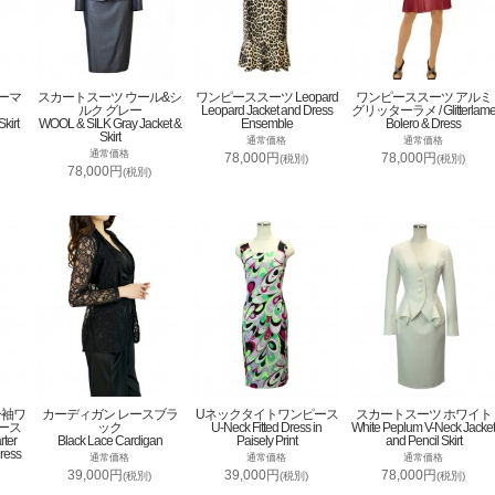
ーマ
スカートスーツ ウール&シ
ワンピーススーツ Leopard
ワンピーススーツ アルミ
ルク グレー
Leopard Jacket and Dress
グリッターラメ / Glitterlam
kirt
WOOL & SILK Gray Jacket &
Ensemble
Bolero & Dress
Skirt
通常価格
通常価格
通常価格
78,000円
78,000円
(税別)
(税別)
78,000円
(税別)
分袖ワ
カーディガン レースブラ
Uネックタイトワンピース
スカートスーツ ホワイト
ース
ック
U-Neck Fitted Dress in
White Peplum V-Neck Jacket
rter
Black Lace Cardigan
Paisely Print
and Pencil Skirt
ress
通常価格
通常価格
通常価格
39,000円
39,000円
78,000円
(税別)
(税別)
(税別)