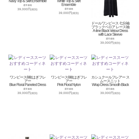
Navy Top & Skirt Ensemble
White Top & Skirt
Ensemble
通常価格
39,000円
通常価格
(税別)
39,000円
(税別)
ドールワンピース 七分袖
ブラックベロア レース袖
A-line Black Velour Dress
with Lace Sleeve
通常価格
39,000円
(税別)
ワンピース8枚はぎフレ
ワンピース8枚はぎフレ
カシュクールフレアー ス
アー
アー
ムースニット
Blue Floral Paneled Dress
Pink Floral Nylon
Wrap Dress Smooth Black
通常価格
通常価格
通常価格
39,000円
39,000円
39,000円
(税別)
(税別)
(税別)