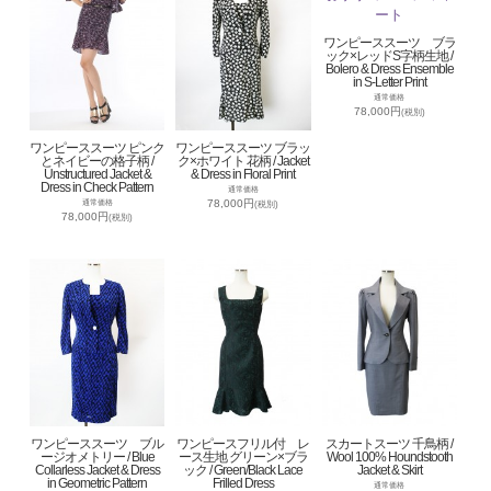
ワンピーススーツ ブラ
ック×レッドS字柄生地 /
Bolero & Dress Ensemble
in S-Letter Print
通常価格
78,000円
(税別)
ワンピーススーツ ピンク
ワンピーススーツ ブラッ
とネイビーの格子柄 /
ク×ホワイト 花柄 / Jacket
Unstructured Jacket &
& Dress in Floral Print
Dress in Check Pattern
通常価格
78,000円
通常価格
(税別)
78,000円
(税別)
ワンピーススーツ ブル
ワンピースフリル付 レ
スカートスーツ 千鳥柄 /
ージオメトリー / Blue
ース生地 グリーン×ブラ
Wool 100% Houndstooth
Collarless Jacket & Dress
ック / Green/Black Lace
Jacket & Skirt
in Geometric Pattern
Frilled Dress
通常価格