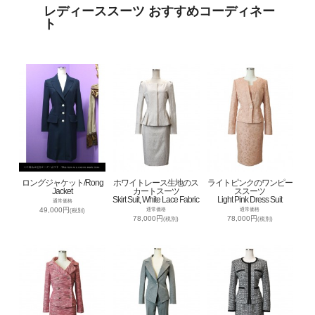
レディーススーツ おすすめコーディネー
ト
ロングジャケット/Rong
ホワイトレース生地のス
ライトピンクのワンピー
Jacket
カートスーツ
ススーツ
Skirt Suit, White Lace Fabric
Light Pink Dress Suit
通常価格
49,000円
通常価格
通常価格
(税別)
78,000円
78,000円
(税別)
(税別)