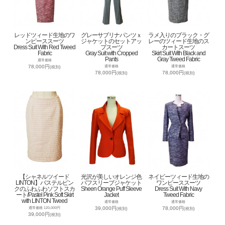
レッドツィード生地のワ
グレーサブリナパンツｘ
ラメ入りのブラック・グ
ンピーススーツ
ジャケットのセットアッ
レーのツィード生地のス
Dress Suit With Red Tweed
プスーツ
カートスーツ
Fabric
Gray Suit with Cropped
Skirt Suit With Black and
Pants
Gray Tweed Fabric
通常価格
78,000円
通常価格
通常価格
(税別)
78,000円
78,000円
(税別)
(税別)
【シャネルツイード
光沢が美しいオレンジ色
ネイビーツィード生地の
LINTON】パステルピン
パフスリーブジャケット
ワンピーススーツ
クのふわふわソフトスカ
Sheen Orange Puff Sleeve
Dress Suit With Navy
ート/Pastel Pink Soft Skirt
Jacket
Tweed Fabric
with LINTON Tweed
通常価格
通常価格
39,000円
78,000円
通常価格 120,000円
(税別)
(税別)
39,000円
(税別)