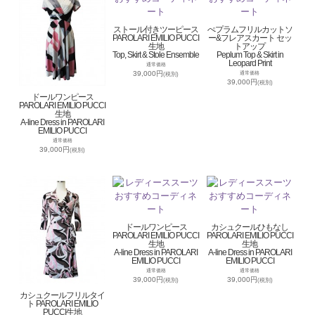
ストール付きツーピース
ぺプラムフリルカットソ
PAROLARI EMILIO PUCCI
ー&フレアスカート セッ
生地
トアップ
Top, Skirt & Stole Ensemble
Peplum Top & Skirt in
Leopard Print
通常価格
39,000円
通常価格
(税別)
39,000円
(税別)
ドールワンピース
PAROLARI EMILIO PUCCI
生地
A-line Dress in PAROLARI
EMILIO PUCCI
通常価格
39,000円
(税別)
ドールワンピース
カシュクールひもなし
PAROLARI EMILIO PUCCI
PAROLARI EMILIO PUCCI
生地
生地
A-line Dress in PAROLARI
A-line Dress in PAROLARI
EMILIO PUCCI
EMILIO PUCCI
通常価格
通常価格
39,000円
39,000円
(税別)
(税別)
カシュクールフリルタイ
ト PAROLARI EMILIO
PUCCI生地