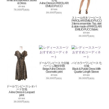
White and Blacklace Jacket
生地
& Dress
A-line Dress in PAROLARI
EMILIO PUCCI
通常価格
78,000円
通常価格
(税別)
39,000円
(税別)
ストール付きツーピース
PAROLARI EMILIO PUCCI
3 items ensemble: Top, skirt
& stole made of PAROLARI
EMILIO PUCCI fabric
通常価格
39,000円
(税別)
ドールワンピース 七分袖
バイカラーワンピース 七
ベージュ幾何学柄
分袖
Beige A-line Dress in
Black & Purple Dress With
Geometric print
Quarter Length Sleeve
通常価格
通常価格
39,000円
39,000円
(税別)
(税別)
ドールワンピース レオパ
ード生地
A-line Dress in Leopard
print
通常価格
39,000円
(税別)