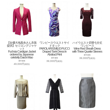
【女優大地真央さん衣装
ワンピースウエストサイ
ハイウエスト切替七分丈
提供】セミロングジャケ
ドタック
ワンピース
ット
PAROLARI EMILIO PUCCI
Wine Red Sheath Dress
Fuchsia Cardigan Jacket
Draped Tank Dress In
with Three Quarter Sleeves
ordered by Japanese
Abstract Print
通常価格
celebrity Daichi Mao
39,000円
通常価格
(税別)
39,000円
通常価格
(税別)
49,000円
(税別)