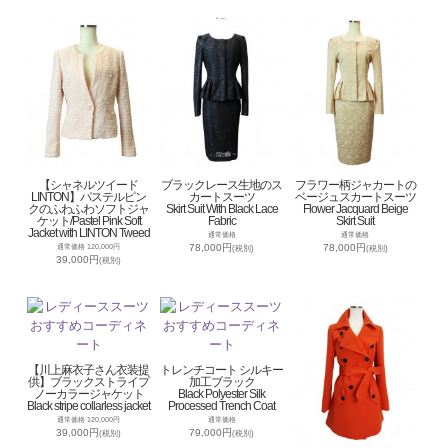
【シャネルツイード
ブラックレース生地のス
フラワー柄ジャカートの
LINTON】パステルピン
カートスーツ
ベージュスカートスーツ
クのふわふわソフトジャ
Skirt Suit With Black Lace
Flower Jacquard Beige
ケット/Pastel Pink Soft
Fabric
Skirt Suit
Jacket with LINTON Tweed
通常価格
通常価格
78,000円
78,000円
通常価格 120,000円
(税別)
(税別)
39,000円
(税別)
【川上麻衣子さん衣装提
トレンチコート シルキー
供】ブラックストライプ
加工ブラック
ノーカラージャケット
Black Polyester Silk
Black stripe collarless jacket
Processed Trench Coat
通常価格 120,000円
通常価格
39,000円
79,000円
(税別)
(税別)