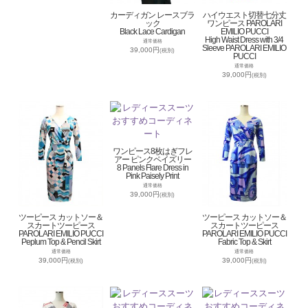
カーディガン レースブラ
ハイウエスト切替七分丈
ック
ワンピース PAROLARI
Black Lace Cardigan
EMILIO PUCCI
High Waist Dress with 3/4
通常価格
Sleeve PAROLARI EMILIO
39,000円
(税別)
PUCCI
通常価格
39,000円
(税別)
ワンピース8枚はぎフレ
アー ピンクペイズリー
8 Panels Flare Dress in
Pink Paisely Print
通常価格
39,000円
(税別)
ツーピース カットソー＆
ツーピース カットソー＆
スカートツーピース
スカートツーピース
PAROLARI EMILIO PUCCI
PAROLARI EMILIO PUCCI
Peplum Top & Pencil Skirt
Fabric Top & Skirt
通常価格
通常価格
39,000円
39,000円
(税別)
(税別)