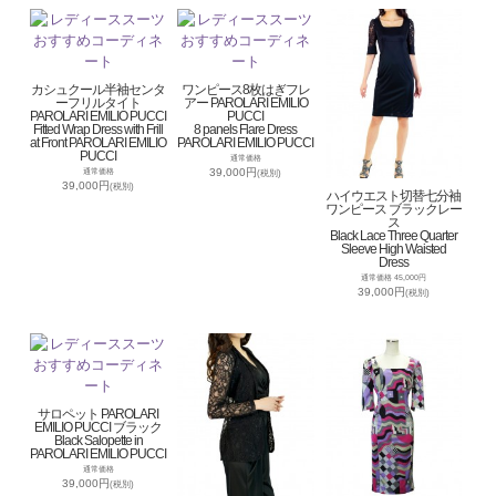
カシュクール半袖センタ
ワンピース8枚はぎフレ
ーフリルタイト
アー PAROLARI EMILIO
PAROLARI EMILIO PUCCI
PUCCI
Fitted Wrap Dress with Frill
8 panels Flare Dress
at Front PAROLARI EMILIO
PAROLARI EMILIO PUCCI
PUCCI
通常価格
39,000円
通常価格
(税別)
39,000円
(税別)
ハイウエスト切替七分袖
ワンピース ブラックレー
ス
Black Lace Three Quarter
Sleeve High Waisted
Dress
通常価格 45,000円
39,000円
(税別)
サロペット PAROLARI
EMILIO PUCCI ブラック
Black Salopette in
PAROLARI EMILIO PUCCI
通常価格
39,000円
(税別)