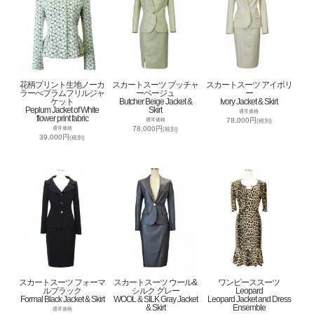
花柄プリント生地ノーカ
スカートスーツ ブッチャ
スカートスーツ アイボリ
ラーぺプラムフリルジャ
ーベージュ
ー
ケット
Butcher Beige Jacket &
Ivory Jacket & Skirt
Peplum Jacket of White
Skirt
通常価格
flower print fabric
78,000円
通常価格
(税別)
78,000円
通常価格
(税別)
39,000円
(税別)
スカートスーツ フォーマ
スカートスーツ ウール&
ワンピーススーツ
ルブラック
シルク グレー
Leopard
Formal Black Jacket & Skirt
WOOL & SILK Gray Jacket
Leopard Jacket and Dress
& Skirt
Ensemble
通常価格