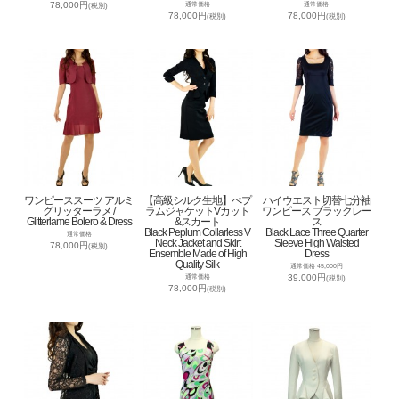
78,000円
通常価格
通常価格
(税別)
78,000円
78,000円
(税別)
(税別)
ワンピーススーツ アルミ
【高級シルク生地】ぺプ
ハイウエスト切替七分袖
グリッターラメ /
ラムジャケットVカット
ワンピース ブラックレー
Glitterlame Bolero & Dress
&スカート
ス
Black Peplum Collarless V
Black Lace Three Quarter
通常価格
Neck Jacket and Skirt
Sleeve High Waisted
78,000円
(税別)
Ensemble Made of High
Dress
Quality Silk
通常価格 45,000円
39,000円
通常価格
(税別)
78,000円
(税別)