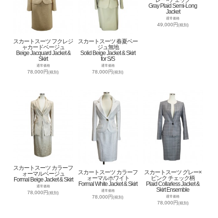
レー×チェック
Gray Plaid Semi-Long
Jacket
通常価格
49,000円
(税別)
スカートスーツ フクレジ
スカートスーツ 春夏ベー
ャカードベージュ
ジュ無地
Beige Jacquard Jacket &
Solid Beige Jacket & Skirt
Skirt
for S/S
通常価格
通常価格
78,000円
78,000円
(税別)
(税別)
スカートスーツ カラーフ
スカートスーツ カラーフ
スカートスーツ グレー×
ォーマルベージュ
ォーマルホワイト
ピンク チェック柄
Formal Beige Jacket & Skirt
Formal White Jacket & Skirt
Plaid Collarless Jacket &
通常価格
Skirt Ensemble
通常価格
78,000円
(税別)
78,000円
通常価格
(税別)
78,000円
(税別)