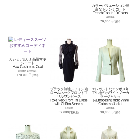
カラーバリエーション豊
富なトレンチコート
Trench Coat in 10 Colors
通常価格
79,000円
(税別)
カシミア100％ 高級マキ
シコート
Maxi Cashmere Coat
通常価格 170,000円
170,000円
(税別)
ブラック無地シフォン袖
エレガントなエンボス加
ロールネックフロントフ
工生地のホワイトノーカ
リルワンピース
ラージャケッ
Role Neck Front Frill Dress
ト/Embossing fabric White
with Chiffon Sleeves
Collarless Jacket
通常価格
通常価格
39,000円
39,000円
(税別)
(税別)