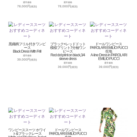
通常価格
通常価格
78,000円
78,000円
(税別)
(税別)
黒織柄フリル付きワンピ
ブラック×レッドドット
ドールワンピース
ース
模様プリント7分袖ワン
PAROLARI EMILIO PUCCI
Black Dress With Frill
ピース
生地
Red dot print on black,3/4
A-line Dress in PAROLARI
通常価格
sleeve dress
EMILIO PUCCI
39,000円
(税別)
通常価格
通常価格
39,000円
39,000円
(税別)
(税別)
ワンピーススーツ ホワイ
ドールワンピース
ト&ブラックレース
PAROLARI EMILIO PUCCI