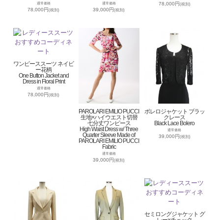
78,000円
通常価格
通常価格
(税別)
78,000円
39,000円
(税別)
(税別)
ワンピーススーツ ネイビ
ー花柄
One Button Jacket and
Dress in Floral Print
通常価格
78,000円
(税別)
PAROLARI EMILIO PUCCI
ボレロジャケット ブラッ
生地×ハイウエスト切替
クレース
七分丈ワンピース
Black Lace Bolero
High Waist Dress w/ Three
通常価格
Quarter Sleeve Made of
39,000円
(税別)
PAROLARI EMILIO PUCCI
Fabric
通常価格
39,000円
(税別)
セミロングジャケット グ