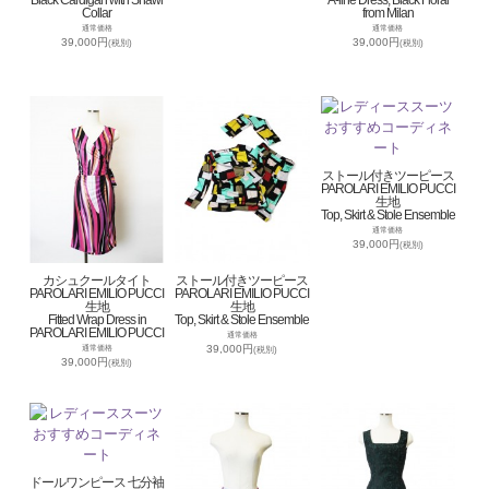
Collar
from Milan
通常価格
通常価格
39,000円
39,000円
(税別)
(税別)
ストール付きツーピース
PAROLARI EMILIO PUCCI
生地
Top, Skirt & Stole Ensemble
通常価格
39,000円
(税別)
カシュクールタイト
ストール付きツーピース
PAROLARI EMILIO PUCCI
PAROLARI EMILIO PUCCI
生地
生地
Fitted Wrap Dress in
Top, Skirt & Stole Ensemble
PAROLARI EMILIO PUCCI
通常価格
39,000円
通常価格
(税別)
39,000円
(税別)
ドールワンピース 七分袖