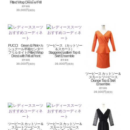
Fitted Wrap Dress w/ Frill
通常価格
39,000円
(税別)
PUCCI Green & PInk×カ
ツーピース （カットソー
シュクール半袖センター
＆スカート）
フリルタイト/ Fitted Wrap
Staggered pattern Top &
Dress with Frill at Front
Skirt Ensemble
通常価格
通常価格
39,000円
39,000円
(税別)
(税別)
ツーピース カットソー＆
スカートツーピース
Orange Top & Skirt
Ensemble
通常価格
39,000円
(税別)
ツーピース カットソー＆
ツーピース カットソー＆
スカートツーピース
スカートツーピース