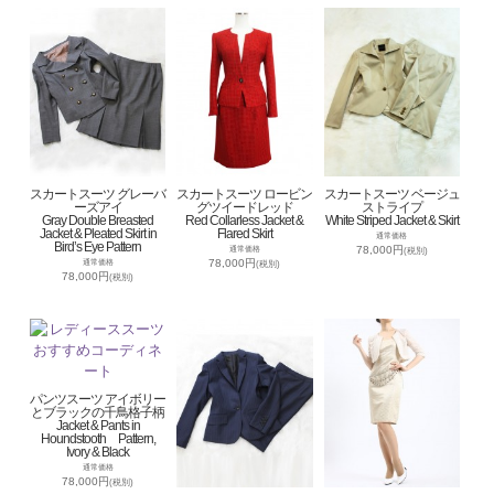
スカートスーツ グレーバ
スカートスーツ ロービン
スカートスーツ ベージュ
ーズアイ
グツイードレッド
ストライプ
Gray Double Breasted
Red Collarless Jacket &
White Striped Jacket & Skirt
Jacket & Pleated Skirt in
Flared Skirt
通常価格
Bird’s Eye Pattern
78,000円
通常価格
(税別)
78,000円
通常価格
(税別)
78,000円
(税別)
パンツスーツ アイボリー
とブラックの千鳥格子柄
Jacket & Pants in
Houndstooth Pattern,
Ivory & Black
通常価格
78,000円
(税別)