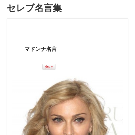
セレブ名言集
マドンナ名言