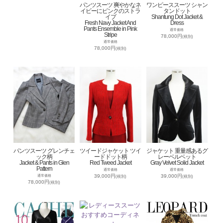
パンツスーツ 爽やかなネ
ワンピーススーツ シャン
イビーにピンクのストラ
タンドット
イプ
Shantung Dot Jacket &
Fresh Navy Jacket And
Dress
Pants Ensemble in Pink
通常価格
Stripe
78,000円
(税別)
通常価格
78,000円
(税別)
パンツスーツ グレンチェ
ツイードジャケット ツイ
ジャケット 重量感あるグ
ック柄
ードドット柄
レーベルベット
Jacket & Pants in Glen
Red Tweed Jacket
Gray Velvet Solid Jacket
Pattern
通常価格
通常価格
39,000円
39,000円
通常価格
(税別)
(税別)
78,000円
(税別)