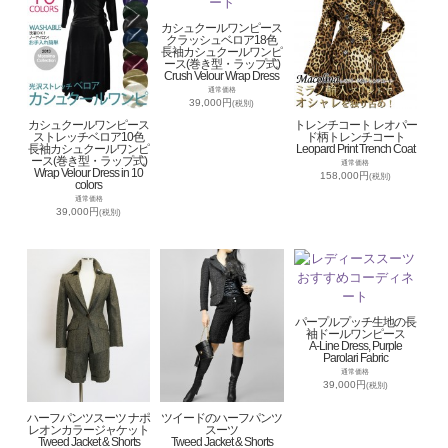
カシュクールワンピース
クラッシュベロア18色
長袖カシュクールワンピ
ース(巻き型・ラップ式)
Crush Velour Wrap Dress
通常価格
39,000円
(税別)
カシュクールワンピース
トレンチコート レオパー
ストレッチベロア10色
ド柄トレンチコート
長袖カシュクールワンピ
Leopard Print Trench Coat
ース(巻き型・ラップ式)
通常価格
Wrap Velour Dress in 10
158,000円
(税別)
colors
通常価格
39,000円
(税別)
パープルプッチ生地の長
袖ドールワンピース
A-Line Dress, Purple
Parolari Fabric
通常価格
39,000円
(税別)
ハーフパンツスーツ ナポ
ツイードのハーフパンツ
レオンカラージャケット
スーツ
Tweed Jacket & Shorts
Tweed Jacket & Shorts