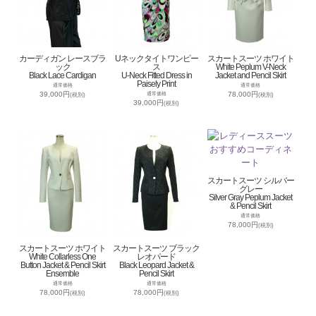
カーディガン レースブラ
Uネックタイトワンピー
スカートスーツ ホワイト
ック
ス
White Peplum V-Neck
Black Lace Cardigan
U-Neck Fitted Dress in
Jacket and Pencil Skirt
Paisely Print
通常価格
通常価格
39,000円
78,000円
通常価格
(税別)
(税別)
39,000円
(税別)
スカートスーツ シルバー
グレー
Silver Gray Peplum Jacket
& Pencil Skirt
通常価格
78,000円
(税別)
スカートスーツ ホワイト
スカートスーツ ブラック
White Collarless One
レオパード
Button Jacket & Pencil Skirt
Black Leopard Jacket &
Ensemble
Pencil Skirt
通常価格
通常価格
78,000円
78,000円
(税別)
(税別)