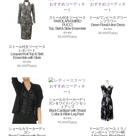
ストール付きツーピース
ドールワンピース グリー
PAROLARI EMIRIO
ンフラワー
PUCCI
Green Floral A-line Dress
Top, Skirt & Stole Ensemble
通常価格
39,000円
通常価格
(税別)
39,000円
(税別)
ストール付きツーピース
レオパード
Leopard Knit Top & Skirt
Ensemble with Stole
通常価格
39,000円
(税別)
ショールカラーカーディ
ガン＆ワイドパンツ セッ
トアップ
Black Cardigan with Shawl
Collar & Wide-Leg Pant
通常価格
78,000円
(税別)
ショールカラーカーディ
ドールワンピース ミラノ
ガン
インポートフラワー柄
Black Cardigan with Shawl
A-line Dress, Black Floral