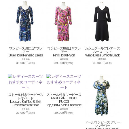
ワンピース8枚はぎフレ
ワンピース8枚はぎフレ
カシュクールフレアー ス
アー
アー
ムースニット
Blue Floral Paneled Dress
Pink Floral Nylon
Wrap Dress Smooth Black
通常価格
通常価格
通常価格
39,000円
39,000円
39,000円
(税別)
(税別)
(税別)
ストール付きツーピース
ストール付きツーピース
レオパード
PAROLARI EMIRIO
Leopard Knit Top & Skirt
PUCCI
Ensemble with Stole
Top, Skirt & Stole Ensemble
通常価格
通常価格
39,000円
39,000円
(税別)
(税別)
ドールワンピース グリー
ンフラワー