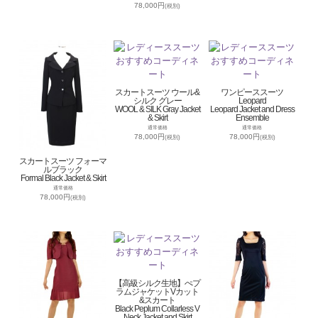
78,000円
(税別)
スカートスーツ ウール&
ワンピーススーツ
シルク グレー
Leopard
WOOL & SILK Gray Jacket
Leopard Jacket and Dress
& Skirt
Ensemble
通常価格
通常価格
78,000円
78,000円
(税別)
(税別)
スカートスーツ フォーマ
ルブラック
Formal Black Jacket & Skirt
通常価格
78,000円
(税別)
【高級シルク生地】ぺプ
ラムジャケットVカット
&スカート
Black Peplum Collarless V
Neck Jacket and Skirt