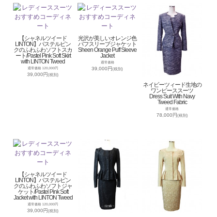
【シャネルツイード
光沢が美しいオレンジ色
LINTON】パステルピン
パフスリーブジャケット
クのふわふわソフトスカ
Sheen Orange Puff Sleeve
ート/Pastel Pink Soft Skirt
Jacket
with LINTON Tweed
通常価格
39,000円
通常価格 120,000円
(税別)
39,000円
(税別)
ネイビーツィード生地の
ワンピーススーツ
Dress Suit With Navy
Tweed Fabric
通常価格
78,000円
(税別)
【シャネルツイード
LINTON】パステルピン
クのふわふわソフトジャ
ケット/Pastel Pink Soft
Jacket with LINTON Tweed
通常価格 120,000円
39,000円
(税別)