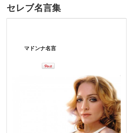
セレブ名言集
マドンナ名言