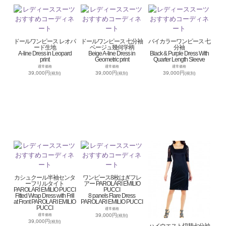
ドールワンピース レオパ
ドールワンピース 七分袖
バイカラーワンピース 七
ード生地
ベージュ幾何学柄
分袖
A-line Dress in Leopard
Beige A-line Dress in
Black & Purple Dress With
print
Geometric print
Quarter Length Sleeve
通常価格
通常価格
通常価格
39,000円
39,000円
39,000円
(税別)
(税別)
(税別)
カシュクール半袖センタ
ワンピース8枚はぎフレ
ーフリルタイト
アー PAROLARI EMILIO
PAROLARI EMILIO PUCCI
PUCCI
Fitted Wrap Dress with Frill
8 panels Flare Dress
at Front PAROLARI EMILIO
PAROLARI EMILIO PUCCI
PUCCI
通常価格
39,000円
通常価格
(税別)
39,000円
(税別)