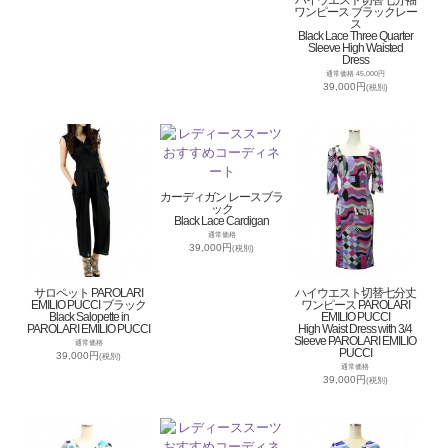
ハイウエスト切替七分袖
ワンピース ブラックレー
ス
Black Lace Three Quarter
Sleeve High Waisted
Dress
通常価格 45,000円
39,000円
(税別)
カーディガン レースブラ
ック
Black Lace Cardigan
通常価格
39,000円
(税別)
サロペット PAROLARI
ハイウエスト切替七分丈
EMILIO PUCCI ブラック
ワンピース PAROLARI
Black Salopette in
EMILIO PUCCI
PAROLARI EMILIO PUCCI
High Waist Dress with 3/4
Sleeve PAROLARI EMILIO
通常価格
PUCCI
39,000円
(税別)
通常価格
39,000円
(税別)