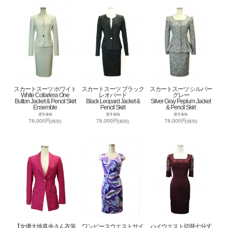
スカートスーツ ホワイト
スカートスーツ ブラック
スカートスーツ シルバー
White Collarless One
レオパード
グレー
Button Jacket & Pencil Skirt
Black Leopard Jacket &
Silver Gray Peplum Jacket
Ensemble
Pencil Skirt
& Pencil Skirt
通常価格
通常価格
通常価格
78,000円
78,000円
78,000円
(税別)
(税別)
(税別)
【女優大地真央さん衣装
ワンピースウエストサイ
ハイウエスト切替七分丈