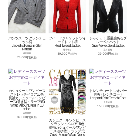
パンツスーツ グレンチェ
ツイードジャケット ツイ
ジャケット 重量感あるグ
ック柄
ードドット柄
レーベルベット
Jacket & Pants in Glen
Red Tweed Jacket
Gray Velvet Solid Jacket
Pattern
通常価格
通常価格
39,000円
39,000円
通常価格
(税別)
(税別)
78,000円
(税別)
カシュクールワンピース
トレンチコート レオパー
ストレッチベロア10色
ド柄トレンチコート
長袖カシュクールワンピ
Leopard Print Trench Coat
ース(巻き型・ラップ式)
通常価格
Wrap Velour Dress in 10
158,000円
(税別)
colors
通常価格
39,000円
(税別)
カシュクールワンピース
クラッシュベロア18色
長袖カシュクールワンピ
ース(巻き型・ラップ式)
Crush Velour Wrap Dress