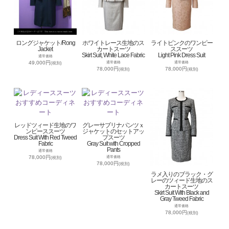
ロングジャケット/Rong
ホワイトレース生地のス
ライトピンクのワンピー
Jacket
カートスーツ
ススーツ
Skirt Suit, White Lace Fabric
Light Pink Dress Suit
通常価格
49,000円
通常価格
通常価格
(税別)
78,000円
78,000円
(税別)
(税別)
レッドツィード生地のワ
グレーサブリナパンツｘ
ンピーススーツ
ジャケットのセットアッ
Dress Suit With Red Tweed
プスーツ
Fabric
Gray Suit with Cropped
Pants
通常価格
78,000円
通常価格
(税別)
78,000円
(税別)
ラメ入りのブラック・グ
レーのツィード生地のス
カートスーツ
Skirt Suit With Black and
Gray Tweed Fabric
通常価格
78,000円
(税別)