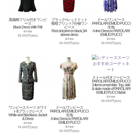
黒織柄フリル付きワンピ
ブラック×レッドドット
ドールワンピース
ース
模様プリント7分袖ワン
PAROLARI EMILIO PUCCI
Black Dress With Frill
ピース
生地
Red dot print on black,3/4
A-line Dress in PAROLARI
通常価格
sleeve dress
EMILIO PUCCI
39,000円
(税別)
通常価格
通常価格
39,000円
39,000円
(税別)
(税別)
ストール付きツーピース
PAROLARI EMILIO PUCCI
3 items ensemble: Top, skirt
& stole made of PAROLARI
EMILIO PUCCI fabric
通常価格
39,000円
(税別)
ワンピーススーツ ホワイ
ドールワンピース
ト&ブラックレース
PAROLARI EMILIO PUCCI
White and Blacklace Jacket
生地
& Dress
A-line Dress in PAROLARI
EMILIO PUCCI
通常価格
78,000円
通常価格
(税別)
39,000円
(税別)