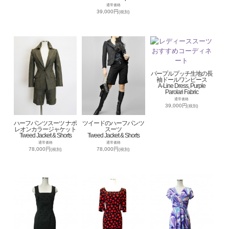
通常価格
39,000円
(税別)
パープルプッチ生地の長
袖ドールワンピース
A-Line Dress, Purple
Parolari Fabric
通常価格
39,000円
(税別)
ハーフパンツスーツ ナポ
ツイードのハーフパンツ
レオンカラージャケット
スーツ
Tweed Jacket & Shorts
Tweed Jacket & Shorts
通常価格
通常価格
78,000円
78,000円
(税別)
(税別)