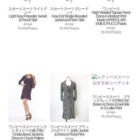
スカートスーツ ライトグ
スカートスーツ グレード
ワンピース
レー
ット
High Waisted Square Neck
Light Gray Polyester Jacket
Gray Dot Single Breasted
Dress in Abstract Print
& Pencil Skirt
Jacket and Flare Skirt
Made of PAROLARI
EMILIO PUCCI Fabric
通常価格
通常価格
78,000円
78,000円
通常価格
(税別)
(税別)
39,000円
(税別)
ワンピーススーツ ブラ
ック×レッドS字柄生地 /
Bolero & Dress Ensemble
in S-Letter Print
通常価格
78,000円
(税別)
ワンピーススーツ ピンク
ワンピーススーツ ブラッ
とネイビーの格子柄 /
ク×ホワイト 花柄 / Jacket
Unstructured Jacket &
& Dress in Floral Print
Dress in Check Pattern
通常価格