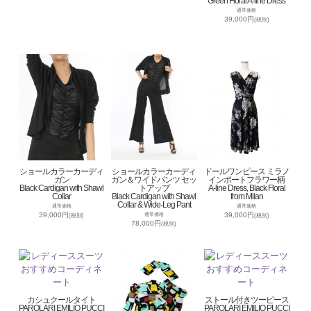
Green Floral A-line Dress
通常価格
39,000円
(税別)
ショールカラーカーディ
ショールカラーカーディ
ドールワンピース ミラノ
ガン
ガン＆ワイドパンツ セッ
インポートフラワー柄
Black Cardigan with Shawl
トアップ
A-line Dress, Black Floral
Collar
Black Cardigan with Shawl
from Milan
Collar & Wide-Leg Pant
通常価格
通常価格
39,000円
39,000円
通常価格
(税別)
(税別)
78,000円
(税別)
カシュクールタイト
ストール付きツーピース
PAROLARI EMILIO PUCCI
PAROLARI EMILIO PUCCI