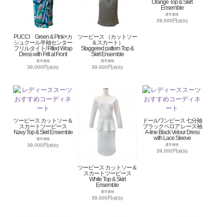
Orange Top & Skirt
Ensemble
通常価格
39,000円
(税別)
PUCCI Green & PInk×カ
ツーピース （カットソー
シュクール半袖センター
＆スカート）
フリルタイト/ Fitted Wrap
Staggered pattern Top &
Dress with Frill at Front
Skirt Ensemble
通常価格
通常価格
39,000円
39,000円
(税別)
(税別)
ツーピース カットソー＆
ドールワンピース 七分袖
スカートツーピース
ブラックベロア レース袖
Navy Top & Skirt Ensemble
A-line Black Velour Dress
with Lace Sleeve
通常価格
39,000円
通常価格
(税別)
39,000円
(税別)
ツーピース カットソー＆
スカートツーピース
White Top & Skirt
Ensemble
通常価格
39,000円
(税別)