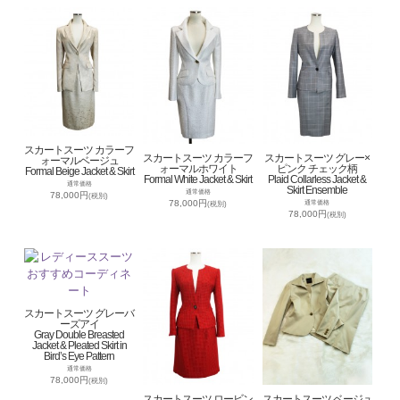
スカートスーツ カラーフ
スカートスーツ カラーフ
スカートスーツ グレー×
ォーマルベージュ
ォーマルホワイト
ピンク チェック柄
Formal Beige Jacket & Skirt
Formal White Jacket & Skirt
Plaid Collarless Jacket &
通常価格
Skirt Ensemble
通常価格
78,000円
(税別)
78,000円
通常価格
(税別)
78,000円
(税別)
スカートスーツ グレーバ
ーズアイ
Gray Double Breasted
Jacket & Pleated Skirt in
Bird’s Eye Pattern
通常価格
78,000円
(税別)
スカートスーツ ロービン
スカートスーツ ベージュ