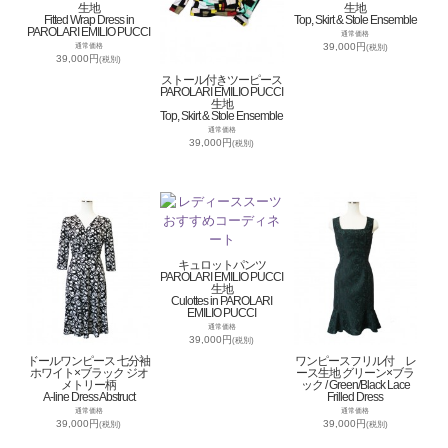
生地
生地
Fitted Wrap Dress in
Top, Skirt & Stole Ensemble
PAROLARI EMILIO PUCCI
通常価格
39,000円
通常価格
(税別)
39,000円
(税別)
ストール付きツーピース
PAROLARI EMILIO PUCCI
生地
Top, Skirt & Stole Ensemble
通常価格
39,000円
(税別)
キュロットパンツ
PAROLARI EMILIO PUCCI
生地
Culottes in PAROLARI
EMILIO PUCCI
通常価格
39,000円
(税別)
ドールワンピース 七分袖
ワンピースフリル付 レ
ホワイト×ブラック ジオ
ース生地 グリーン×ブラ
メトリー柄
ック / Green/Black Lace
A-line Dress Abstruct
Frilled Dress
通常価格
通常価格
39,000円
39,000円
(税別)
(税別)