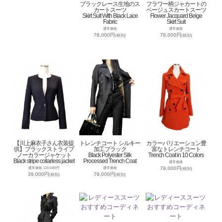
ブラックレース生地のス
フラワー柄ジャカートの
カートスーツ
ベージュスカートスーツ
Skirt Suit With Black Lace
Flower Jacquard Beige
Fabric
Skirt Suit
通常価格
通常価格
78,000円
78,000円
(税別)
(税別)
【川上麻衣子さん衣装提
トレンチコート シルキー
カラーバリエーション豊
供】ブラックストライプ
加工ブラック
富なトレンチコート
ノーカラージャケット
Black Polyester Silk
Trench Coat in 10 Colors
Black stripe collarless jacket
Processed Trench Coat
通常価格
79,000円
通常価格 120,000円
通常価格
(税別)
39,000円
79,000円
(税別)
(税別)