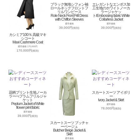
ブラック無地シフォン袖
エレガントなエンボス加
ロールネックフロントフ
工生地のホワイトノーカ
リルワンピース
ラージャケッ
Role Neck Front Frill Dress
ト/Embossing fabric White
with Chiffon Sleeves
Collarless Jacket
通常価格
通常価格
39,000円
39,000円
(税別)
(税別)
カシミア100％ 高級マキ
シコート
Maxi Cashmere Coat
通常価格 170,000円
170,000円
(税別)
花柄プリント生地ノーカ
スカートスーツ アイボリ
ラーぺプラムフリルジャ
ー
ケット
Ivory Jacket & Skirt
Peplum Jacket of White
通常価格
flower print fabric
78,000円
(税別)
通常価格
39,000円
(税別)
スカートスーツ ブッチャ
ーベージュ
Butcher Beige Jacket &
Skirt
通常価格