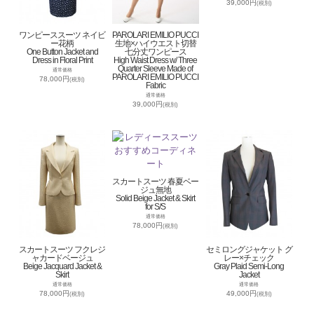
39,000円
(税別)
ワンピーススーツ ネイビ
PAROLARI EMILIO PUCCI
ー花柄
生地×ハイウエスト切替
One Button Jacket and
七分丈ワンピース
Dress in Floral Print
High Waist Dress w/ Three
Quarter Sleeve Made of
通常価格
PAROLARI EMILIO PUCCI
78,000円
(税別)
Fabric
通常価格
39,000円
(税別)
スカートスーツ 春夏ベー
ジュ無地
Solid Beige Jacket & Skirt
for S/S
通常価格
78,000円
(税別)
スカートスーツ フクレジ
セミロングジャケット グ
ャカードベージュ
レー×チェック
Beige Jacquard Jacket &
Gray Plaid Semi-Long
Skirt
Jacket
通常価格
通常価格
78,000円
49,000円
(税別)
(税別)