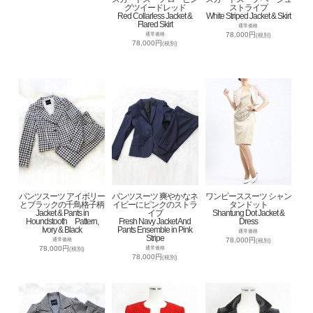
グツイードレッド
ストライプ
Red Collarless Jacket &
White Striped Jacket & Skirt
Flared Skirt
通常価格
78,000円
通常価格
(税別)
78,000円
(税別)
パンツスーツ アイボリー
パンツスーツ 爽やかなネ
ワンピーススーツ シャン
とブラックの千鳥格子柄
イビーにピンクのストラ
タンドット
Jacket & Pants in
イプ
Shantung Dot Jacket &
Houndstooth Pattern,
Fresh Navy Jacket And
Dress
Ivory & Black
Pants Ensemble in Pink
通常価格
Stripe
78,000円
通常価格
(税別)
78,000円
通常価格
(税別)
78,000円
(税別)