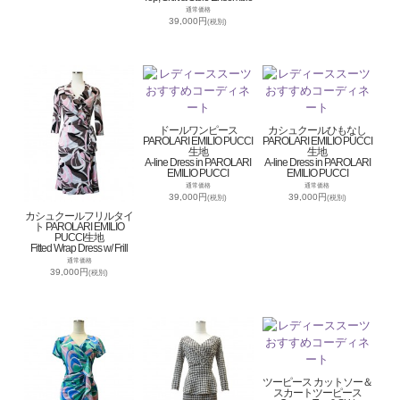
通常価格
39,000円
(税別)
ドールワンピース
カシュクールひもなし
PAROLARI EMILIO PUCCI
PAROLARI EMILIO PUCCI
生地
生地
A-line Dress in PAROLARI
A-line Dress in PAROLARI
EMILIO PUCCI
EMILIO PUCCI
通常価格
通常価格
39,000円
39,000円
(税別)
(税別)
カシュクールフリルタイ
ト PAROLARI EMILIO
PUCCI生地
Fitted Wrap Dress w/ Frill
通常価格
39,000円
(税別)
ツーピース カットソー＆
スカートツーピース