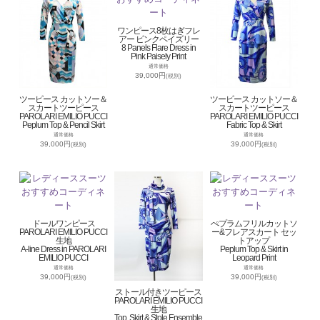
ワンピース8枚はぎフレ
アー ピンクペイズリー
8 Panels Flare Dress in
Pink Paisely Print
通常価格
39,000円
(税別)
ツーピース カットソー＆
ツーピース カットソー＆
スカートツーピース
スカートツーピース
PAROLARI EMILIO PUCCI
PAROLARI EMILIO PUCCI
Peplum Top & Pencil Skirt
Fabric Top & Skirt
通常価格
通常価格
39,000円
39,000円
(税別)
(税別)
ドールワンピース
ぺプラムフリルカットソ
PAROLARI EMILIO PUCCI
ー&フレアスカート セッ
生地
トアップ
A-line Dress in PAROLARI
Peplum Top & Skirt in
EMILIO PUCCI
Leopard Print
通常価格
通常価格
39,000円
39,000円
(税別)
(税別)
ストール付きツーピース
PAROLARI EMILIO PUCCI
生地
Top, Skirt & Stole Ensemble