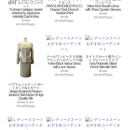
提供】セミロングジャケ
ドタック
ワンピース
ット
PAROLARI EMILIO PUCCI
Wine Red Sheath Dress
Fuchsia Cardigan Jacket
Draped Tank Dress In
with Three Quarter Sleeves
ordered by Japanese
Abstract Print
通常価格
celebrity Daichi Mao
39,000円
通常価格
(税別)
39,000円
通常価格
(税別)
49,000円
(税別)
ドールワンピース 七分袖
タイトスカート後ろベン
ブラックベロア レース袖
ト グレーストライプ
A-line Black Velour Dress
Gray Polyester Stripe
with Lace Sleeve
Pencil Skirt with Vent
通常価格
通常価格
39,000円
39,000円
(税別)
(税別)
ぺプラムジャケットボー
トネック&スカート
Beige Boatneck Peplum
Jacket & Skirt Made of High
Quality Silk
通常価格 98,000円
78,000円
(税別)