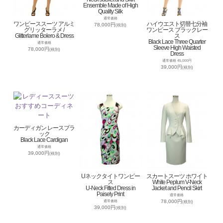
Ensemble Made of High
Quality Silk
通常価格
ワンピーススーツ アルミ
ハイウエスト切替七分袖
78,000円
(税別)
グリッターラメ /
ワンピース ブラックレー
Glitterlame Bolero & Dress
ス
Black Lace Three Quarter
通常価格
Sleeve High Waisted
78,000円
(税別)
Dress
通常価格 45,000円
39,000円
(税別)
カーディガン レースブラ
ック
Black Lace Cardigan
通常価格
39,000円
(税別)
Uネックタイトワンピー
スカートスーツ ホワイト
ス
White Peplum V-Neck
U-Neck Fitted Dress in
Jacket and Pencil Skirt
Paisely Print
通常価格
78,000円
通常価格
(税別)
39,000円
(税別)