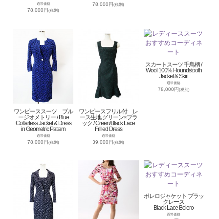
78,000円
通常価格
(税別)
78,000円
(税別)
スカートスーツ 千鳥柄 /
Wool 100% Houndstooth
Jacket & Skirt
通常価格
78,000円
(税別)
ワンピーススーツ ブル
ワンピースフリル付 レ
ージオメトリー / Blue
ース生地 グリーン×ブラ
Collarless Jacket & Dress
ック / Green/Black Lace
in Geometric Pattern
Frilled Dress
通常価格
通常価格
78,000円
39,000円
(税別)
(税別)
ボレロジャケット ブラッ
クレース
Black Lace Bolero
通常価格