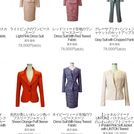
のスカ
ライトピンクのワンピース
レッドツィード生地のワン
グレーサブリナパンツｘ
スーツ
ピーススーツ
ャケットのセットアップ
abric
Light Pink Dress Suit
Dress Suit With Red Tweed
ーツ
Fabric
Gray Suit with Cropped Pant
通常価格
通常価格
通常価格
78,000円
(税別)
78,000円
78,000円
(税別)
(税別)
ド
光沢が美しいオレンジ色パ
ネイビーツィード生地のワ
【シャネルツイード
ピンク
フスリーブジャケット
ンピーススーツ
LINTON】パステルピンク
カー
Sheen Orange Puff Sleeve
Dress Suit With Navy Tweed
のふわふわソフトジャケ
 with
Jacket
Fabric
ト/Pastel Pink Soft Jacket
with LINTON Tweed
通常価格
通常価格
通常価格 120,000円