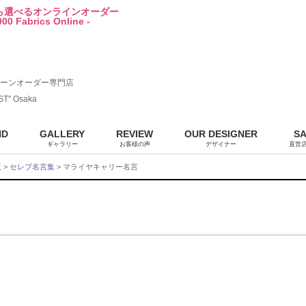
から選べるオンラインオーダー
00 Fabrics Online -
ーンオーダー専門店
ST" Osaka
ND
GALLERY
REVIEW
OUR DESIGNER
S
ギャラリー
お客様の声
デザイナー
直営
販
>
セレブ名言集
> マライヤキャリー名言