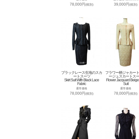
78,000円
39,000円
(税別)
(税別)
ブラックレース生地のスカ
フラワー柄ジャカー
ートスーツ
ージュスカートス
Skirt Suit With Black Lace
Flower Jacquard Beige 
Fabric
Suit
通常価格
通常価格
78,000円
78,000円
(税別)
(税別)