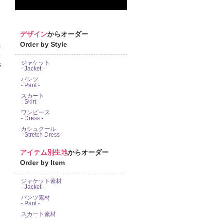
デザイン
からオーダー
Order by Style
ジ
ス
ジャケット
s
- Jacket -
パンツ
- Pant -
スカート
- Skirt -
ワンピース
- Dress -
カシュクール
- Stretch Dress-
アイテム別生地
からオーダー
Order by Item
ジャケット素材
- Jacket -
パンツ素材
ッ
- Pant -
スカート素材