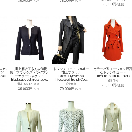
39,000円
78,000円
(税別)
(税別)
39,000円
(税別)
トのベ
【川上麻衣子さん衣装提
トレンチコート シルキー
カラーバリエーション豊
ーツ
供】ブラックストライプノ
加工ブラック
なトレンチコート
Skirt
ーカラージャケット
Black Polyester Silk
Trench Coat in 10 Colors
Black stripe collarless jacket
Processed Trench Coat
通常価格
通常価格 120,000円
通常価格
79,000円
(税別)
39,000円
79,000円
(税別)
(税別)