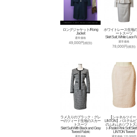
ロングジャケット/Rong
ホワイトレース生地
Jacket
ートスーツ
Skirt Suit, White Lace F
通常価格
通常価格
49,000円
(税別)
78,000円
(税別)
ラメ入りのブラック・グレ
【シャネルツイー
ーのツィード生地のスカー
LINTON】パステル
トスーツ
のふわふわソフトス
Skirt Suit With Black and Gray
ト/Pastel Pink Soft Skirt
Tweed Fabric
LINTON Tweed
通常価格
通常価格 120,000円